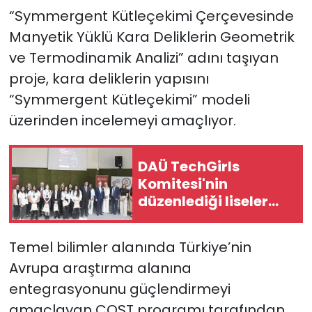
“Symmergent Kütleçekimi Çerçevesinde
Manyetik Yüklü Kara Deliklerin Geometrik
ve Termodinamik Analizi” adını taşıyan
proje, kara deliklerin yapısını
“Symmergent Kütleçekimi” modeli
üzerinden incelemeyi amaçlıyor.
DAÜ TechGirls
Komitesi'nin
düzenlediği liseler
arası bilişim
yarışması yapıldı
Temel bilimler alanında Türkiye’nin
Avrupa araştırma alanına
entegrasyonunu güçlendirmeyi
amaçlayan COST programı tarafından