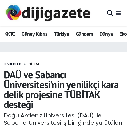
ADVERTORIAL
Hava Durumu
KKTC
Güney Kıbrıs
Türkiye
Gündem
Dünya
Ek
Dijigazete
Trafik Durumu
Dünya
Süper Lig Puan Durumu ve Fikstür
HABERLER
BILIM
Eğitim
Tüm Manşetler
DAÜ ve Sabancı
Ekonomi
Son Dakika Haberleri
Üniversitesi’nin yenilikçi kara
delik projesine TÜBİTAK
Foto Galeri
Haber Arşivi
desteği
GEZİ
Doğu Akdeniz Üniversitesi (DAÜ) ile
Sabancı Üniversitesi iş birliğinde yürütülen
Güncel