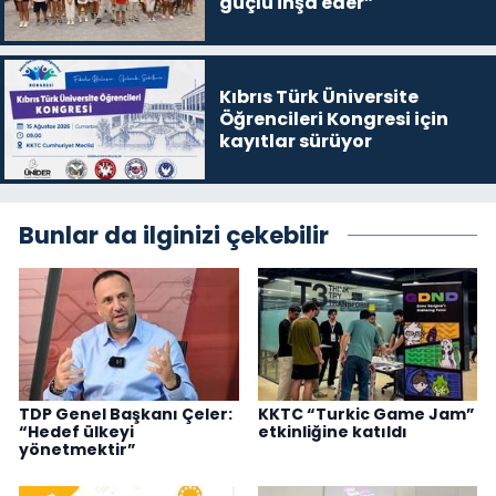
güçlü inşa eder”
Kıbrıs Türk Üniversite
Öğrencileri Kongresi için
kayıtlar sürüyor
Bunlar da ilginizi çekebilir
TDP Genel Başkanı Çeler:
KKTC “Turkic Game Jam”
“Hedef ülkeyi
etkinliğine katıldı
yönetmektir”