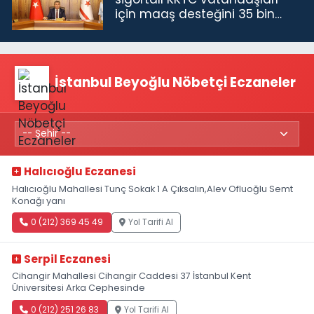
için maaş desteğini 35 bin
TL'ye çıkardık”
İstanbul Beyoğlu Nöbetçi Eczaneler
Halıcıoğlu Eczanesi
Halıcıoğlu Mahallesi Tunç Sokak 1 A Çıksalın,Alev Ofluoğlu Semt
Konağı yanı
0 (212) 369 45 49
Yol Tarifi Al
Serpil Eczanesi
Cihangir Mahallesi Cihangir Caddesi 37 İstanbul Kent
Üniversitesi Arka Cephesinde
0 (212) 251 26 83
Yol Tarifi Al