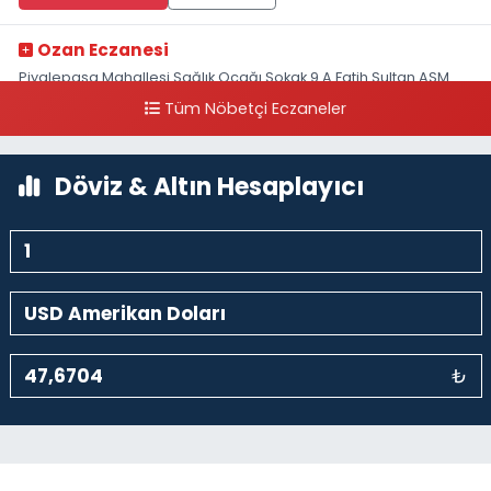
Ozan Eczanesi
Piyalepaşa Mahallesi Sağlık Ocağı Sokak 9 A Fatih Sultan ASM
Yanı
Tüm Nöbetçi Eczaneler
0 (212) 297 30 13
Yol Tarifi Al
Döviz & Altın Hesaplayıcı
₺