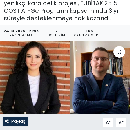
yenilikçi kara delik projesi, TÜBİTAK 2515-
COST Ar-Ge Programı kapsamında 3 yıl
Gündem
süreyle desteklenmeye hak kazandı.
KKTC
24.10.2025 - 21:58
7
1 DK
YAYINLANMA
GÖSTERIM
OKUNMA SÜRESI
KKTC YEREL SEÇİM 2018
Kültür Sanat
Magazin
Moda
Nöbetçi Eczaneler
Otomobil Dünyası
Paylaş
-
+
A
A
Politika