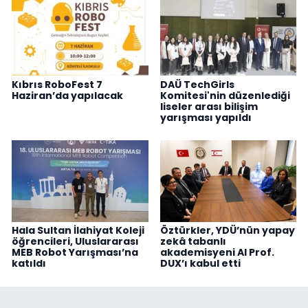
Kıbrıs RoboFest 7
DAÜ TechGirls
Haziran’da yapılacak
Komitesi'nin düzenlediği
liseler arası bilişim
yarışması yapıldı
Hala Sultan İlahiyat Koleji
Öztürkler, YDÜ’nün yapay
öğrencileri, Uluslararası
zekâ tabanlı
MEB Robot Yarışması’na
akademisyeni AI Prof.
katıldı
DUX’ı kabul etti