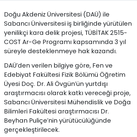
Doğu Akdeniz Üniversitesi (DAÜ) ile
SAĞLIK
Sabancı Üniversitesi iş birliğinde yürütülen
Spor
yenilikçi kara delik projesi, TÜBİTAK 2515-
COST Ar-Ge Programı kapsamında 3 yıl
Teknoloji
süreyle desteklenmeye hak kazandı.
TÜRKiYE
DAÜ’den verilen bilgiye göre, Fen ve
Edebiyat Fakültesi Fizik Bölümü Öğretim
Video Galeri
Üyesi Doç. Dr. Ali Övgün’ün yurtdışı
YAŞAM
araştırmacısı olarak katkı vereceği proje,
Sabancı Üniversitesi Mühendislik ve Doğa
Yazarlar
Bilimleri Fakültesi araştırmacısı Dr.
Beyhan Puliçe’nin yürütücülüğünde
gerçekleştirilecek.