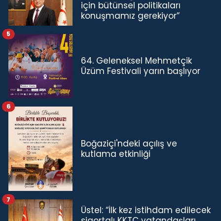
için bütünsel politikaları
konuşmamız gerekiyor”
5
64. Geleneksel Mehmetçik
Üzüm Festivali yarın başlıyor
6
Boğaziçi'ndeki açılış ve
kutlama etkinliği
7
Üstel: “İlk kez istihdam edilecek
sigortalı KKTC vatandaşları