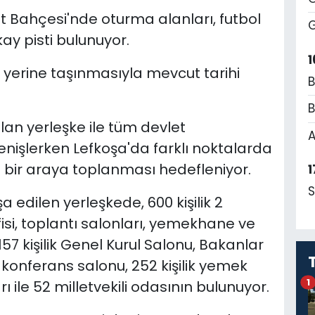
t Bahçesi'nde oturma alanları, futbol
G
ay pisti bulunuyor.
1
yerine taşınmasıyla mevcut tarihi
B
.
B
lan yerleşke ile tüm devlet
A
enişlerken Lefkoşa'da farklı noktalarda
 bir araya toplanması hedefleniyor.
1
S
 edilen yerleşkede, 600 kişilik 2
isi, toplantı salonları, yemekhane ve
57 kişilik Genel Kurul Salonu, Bakanlar
ik konferans salonu, 252 kişilik yemek
1
ı ile 52 milletvekili odasının bulunuyor.