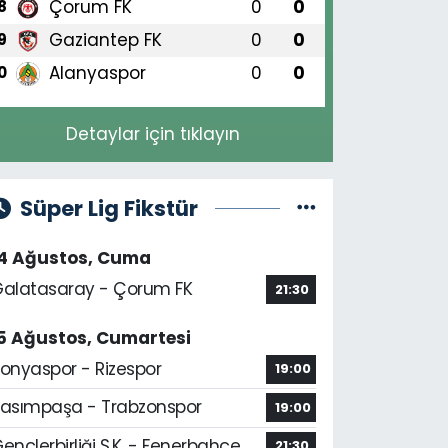
Çorum FK
0
0
8
Gaziantep FK
0
0
9
Alanyaspor
0
0
0
Detaylar için tıklayın
Süper Lig Fikstür
14 Ağustos, Cuma
alatasaray - Çorum FK
21:30
5 Ağustos, Cumartesi
onyaspor - Rizespor
19:00
asımpaşa - Trabzonspor
19:00
ençlerbirliği S.K. - Fenerbahçe
21:30