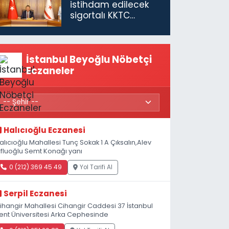
istihdam edilecek
sigortalı KKTC
vatandaşları için
maaş desteğini 35
bin TL'ye çıkardık”
İstanbul Beyoğlu Nöbetçi
Eczaneler
Halıcıoğlu Eczanesi
alıcıoğlu Mahallesi Tunç Sokak 1 A Çıksalın,Alev
fluoğlu Semt Konağı yanı
0 (212) 369 45 49
Yol Tarifi Al
Serpil Eczanesi
ihangir Mahallesi Cihangir Caddesi 37 İstanbul
ent Üniversitesi Arka Cephesinde