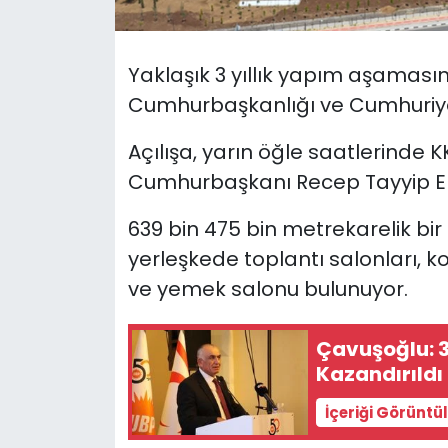
SAĞLIK
Yaklaşık 3 yıllık yapım aşamas
Spor
Cumhurbaşkanlığı ve Cumhuriyet 
Teknoloji
Açılışa, yarın öğle saatlerinde
Cumhurbaşkanı Recep Tayyip Er
TÜRKiYE
639 bin 475 bin metrekarelik bi
Video Galeri
yerleşkede toplantı salonları, 
ve yemek salonu bulunuyor.
YAŞAM
Çavuşoğlu: 3
Yazarlar
Kazandırıldı
İçeriği Görüntü