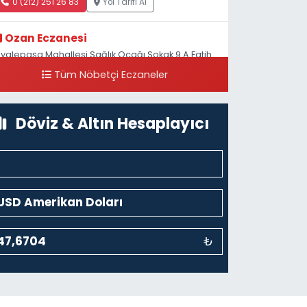
0 (212) 251 26 83
Yol Tarifi Al
Ozan Eczanesi
iyalepaşa Mahallesi Sağlık Ocağı Sokak 9 A Fatih
ultan ASM Yanı
Tüm Nöbetçi Eczaneler
0 (212) 297 30 13
Yol Tarifi Al
Döviz & Altın Hesaplayıcı
₺