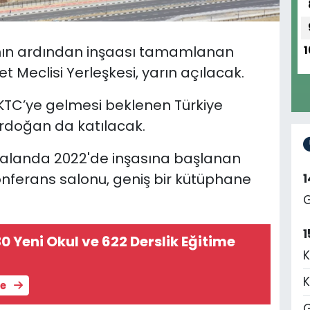
ının ardından inşaası tamamlanan
1
Meclisi Yerleşkesi, yarın açılacak.
 KKTC’ye gelmesi beklenen Türkiye
doğan da katılacak.
r alanda 2022'de inşasına başlanan
konferans salonu, geniş bir kütüphane
G
1
0 Yeni Okul ve 622 Derslik Eğitime
K
K
le
G