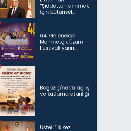
“Şiddetten arınmak
için bütünsel
politikaları
konuşmamız
gerekiyor”
64. Geleneksel
Mehmetçik Üzüm
Festivali yarın
başlıyor
Boğaziçi'ndeki açılış
ve kutlama etkinliği
Üstel: “İlk kez