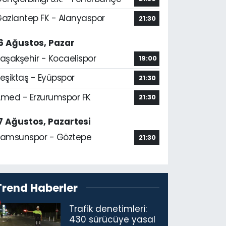
aziantep FK - Alanyaspor
21:30
6 Ağustos, Pazar
aşakşehir - Kocaelispor
19:00
eşiktaş - Eyüpspor
21:30
med - Erzurumspor FK
21:30
7 Ağustos, Pazartesi
amsunspor - Göztepe
21:30
Trend Haberler
Trafik denetimleri:
430 sürücüye yasal