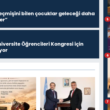
eçmişini bilen çocuklar geleceği daha
er”
5
niversite Öğrencileri Kongresi için
yor
6
7