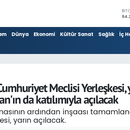
DO
47,
EU
55,
em
Dünya
Ekonomi
Kültür Sanat
Sağlık
İç H
STE
64,
GRA
651
BİS
13.
BIT
64.
mhuriyet Meclisi Yerleşkesi, 
'ın da katılımıyla açılacak
şamasının ardından inşaası tamamla
si, yarın açılacak.