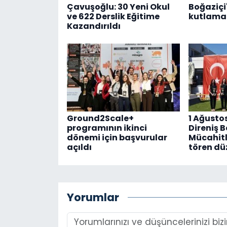
Çavuşoğlu: 30 Yeni Okul
Boğaziçi'
ve 622 Derslik Eğitime
kutlama 
Kazandırıldı
Ground2Scale+
1 Ağusto
programının ikinci
Direniş 
dönemi için başvurular
Mücahitl
açıldı
tören dü
Yorumlar