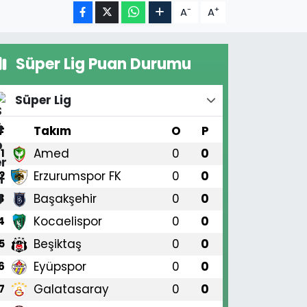
-
+
A
A
Süper Lig Puan Durumu
Süper Lig
#
Takım
O
P
Amed
0
0
1
Erzurumspor FK
0
0
2
Başakşehir
0
0
3
Kocaelispor
0
0
4
Beşiktaş
0
0
5
Eyüpspor
0
0
6
Galatasaray
0
0
7