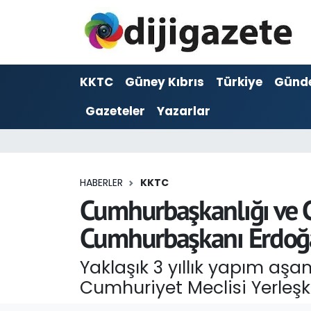
ADVERTORIAL
Hava Durumu
KKTC
Güney Kıbrıs
Türkiye
Günd
Dijigazete
Trafik Durumu
Gazeteler
Yazarlar
Dünya
Süper Lig Puan Durumu ve Fikstür
Eğitim
Tüm Manşetler
HABERLER
KKTC
Ekonomi
Son Dakika Haberleri
Cumhurbaşkanlığı ve Cu
Cumhurbaşkanı Erdoğan
Foto Galeri
Haber Arşivi
Yaklaşık 3 yıllık yapım a
GEZİ
Cumhuriyet Meclisi Yerleşke
Güncel