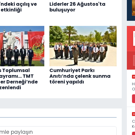
ndeki açılış ve
Liderler 26 Ağustos'ta
etkinliği
buluşuyor
s Toplumsal
Cumhuriyet Parkı
Bayramı... TMT
Anıtı’nda çelenk sunma
er Derneği’nde
töreni yapıldı
H
zenlendi
O
C
K