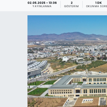
02.05.2025 - 13:36
2
1 DK
YAYINLANMA
GÖSTERIM
OKUNMA SÜRE
Gündem
KKTC
KKTC YEREL SEÇİM 2018
Kültür Sanat
Magazin
Moda
Nöbetçi Eczaneler
Otomobil Dünyası
Politika