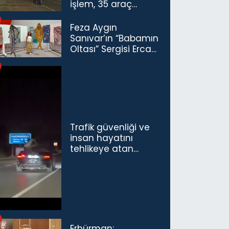
işlem, 35 araç
trafikten men
Feza Aygın
Sanıvar’ın “Babamın
Oltası” Sergisi Ercan
Havalimanı’nda
Açıldı
Trafik güvenliği ve
insan hayatını
tehlikeye atan
sürücü ve yolcuya
ceza...
Erhürman: