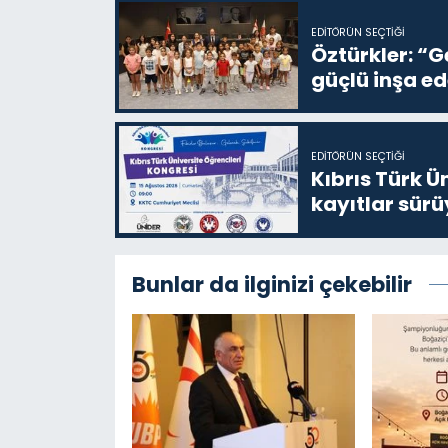
EDITÖRÜN SEÇTIĞI
Öztürkler: “G
güçlü inşa ed
EDITÖRÜN SEÇTIĞI
Kıbrıs Türk Ü
kayıtlar sürü
Bunlar da ilginizi çekebilir