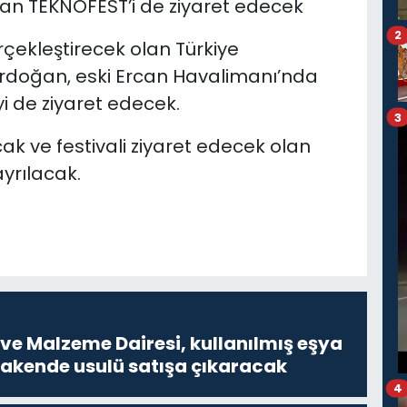
n TEKNOFEST’i de ziyaret edecek
2
erçekleştirecek olan Türkiye
doğan, eski Ercan Havalimanı’nda
 de ziyaret edecek.
3
ak ve festivali ziyaret edecek olan
yrılacak.
ve Malzeme Dairesi, kullanılmış eşya
erakende usulü satışa çıkaracak
4