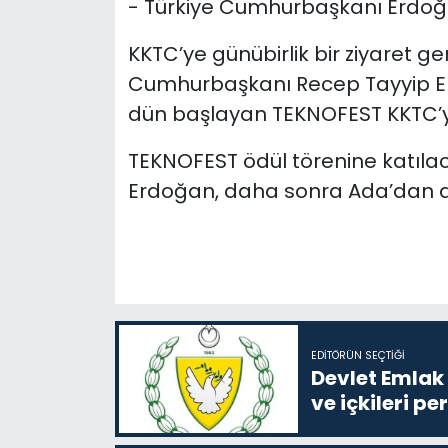
-
Türkiye Cumhurbaşkanı Erdoğa
KKTC’ye günübirlik bir ziyaret g
Cumhurbaşkanı Recep Tayyip Er
dün başlayan TEKNOFEST KKTC’yi
TEKNOFEST ödül törenine katılac
Erdoğan, daha sonra Ada’dan a
EDITÖRÜN SEÇTIĞI
Devlet Emlak 
ve içkileri p