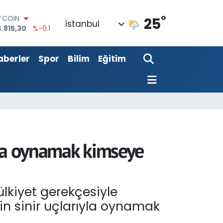
°
OLAR
25
İstanbul
7,7436
%0.18
URO
,2510
%0.32
aberler
Spor
Bilim
Eğitim
ERLİN
,4811
%0.38
RAM ALTIN
660.55
%0
ST100
.779
%-14
ITCOIN
.815,30
%-0.1
ıyla oynamak kimseye
lkiyet gerekçesiyle
erin sinir uçlarıyla oynamak