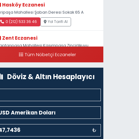
Hasköy Eczanesi
iripaşa Mahallesi Şaban Deresi Sokak 65 A
0 (212) 533 36 46
Yol Tarifi Al
Zent Eczanesi
aptanpaşa Mahallesi Kasımpaşa Zincirlikuyu
addesi 123B İstanbul Beyoğlu 4 Nolu ASM Karşısı
Tüm Nöbetçi Eczaneler
0 (212) 297 96 92
Yol Tarifi Al
Döviz & Altın Hesaplayıcı
₺