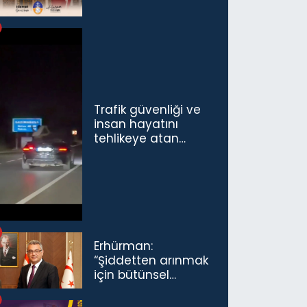
Trafik güvenliği ve
insan hayatını
tehlikeye atan
sürücü ve yolcuya
ceza...
Erhürman:
“Şiddetten arınmak
için bütünsel
politikaları
konuşmamız