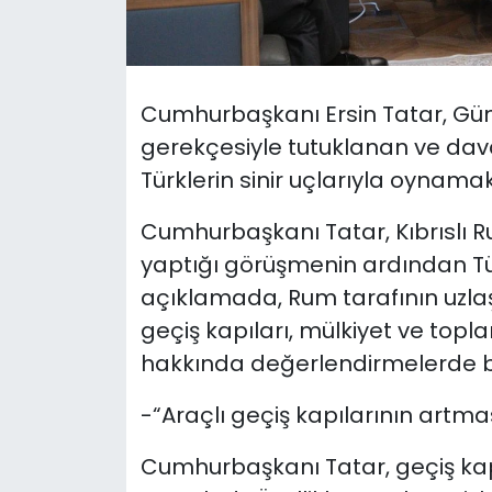
SAĞLIK
Spor
Cumhurbaşkanı Ersin Tatar, Gün
gerekçesiyle tutuklanan ve dava a
Teknoloji
Türklerin sinir uçlarıyla oynam
TÜRKiYE
Cumhurbaşkanı Tatar, Kıbrıslı Ru
yaptığı görüşmenin ardından Türk
Video Galeri
açıklamada, Rum tarafının uzlaş
geçiş kapıları, mülkiyet ve topl
YAŞAM
hakkında değerlendirmelerde b
Yazarlar
-“Araçlı geçiş kapılarının artmas
Cumhurbaşkanı Tatar, geçiş kap