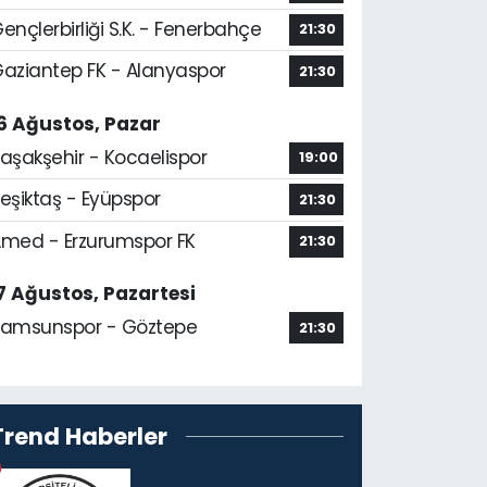
ençlerbirliği S.K. - Fenerbahçe
21:30
aziantep FK - Alanyaspor
21:30
6 Ağustos, Pazar
aşakşehir - Kocaelispor
19:00
eşiktaş - Eyüpspor
21:30
med - Erzurumspor FK
21:30
7 Ağustos, Pazartesi
amsunspor - Göztepe
21:30
Trend Haberler