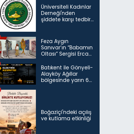
Üniversiteli Kadınlar
Derneği'nden
şiddete karşı tedbir
çağrısı
Feza Aygın
Sanıvar’ın “Babamın
Oltası” Sergisi Ercan
Havalimanı’nda
Açıldı
Batıkent ile Gönyeli-
Alayköy Ağıllar
bölgesinde yarın 6
saatlik elektrik
kesintisi…
Boğaziçi'ndeki açılış
ve kutlama etkinliği