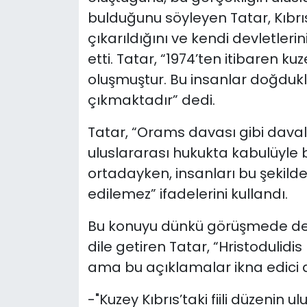
bulduğunu söyleyen Tatar, Kıbrısl
çıkarıldığını ve kendi devletleri
etti. Tatar, “1974’ten itibaren k
oluşmuştur. Bu insanlar doğdukl
çıkmaktadır” dedi.
Tatar, “Orams davası gibi dava
uluslararası hukukta kabulüyle b
ortadayken, insanları bu şekil
edilemez” ifadelerini kullandı.
Bu konuyu dünkü görüşmede de a
dile getiren Tatar, “Hristodulidis
ama bu açıklamalar ikna edici d
-"Kuzey Kıbrıs’taki fiili düzenin u