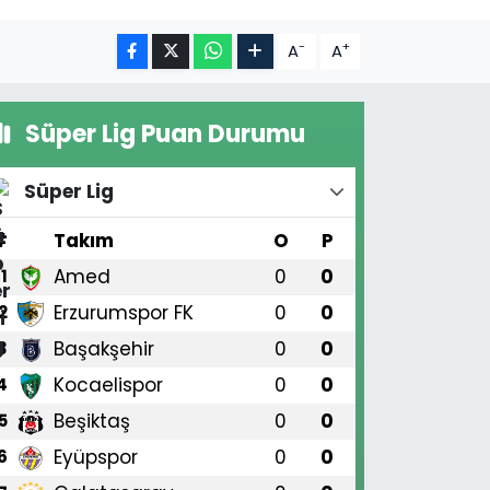
-
+
A
A
Süper Lig Puan Durumu
Süper Lig
#
Takım
O
P
Amed
0
0
1
Erzurumspor FK
0
0
2
Başakşehir
0
0
3
Kocaelispor
0
0
4
Beşiktaş
0
0
5
Eyüpspor
0
0
6