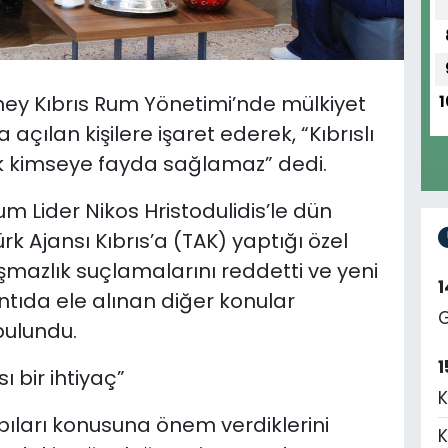
ey Kıbrıs Rum Yönetimi’nde mülkiyet
1
çılan kişilere işaret ederek, “Kıbrıslı
ak kimseye fayda sağlamaz” dedi.
m Lider Nikos Hristodulidis’le dün
 Ajansı Kıbrıs’a (TAK) yaptığı özel
mazlık suçlamalarını reddetti ve yeni
antıda ele alınan diğer konular
G
ulundu.
1
ı bir ihtiyaç”
K
ıları konusuna önem verdiklerini
K