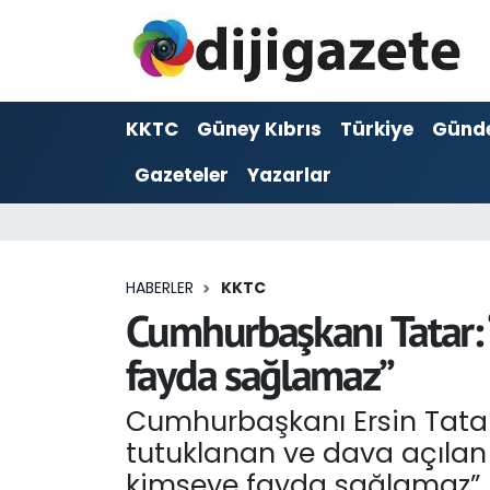
ADVERTORIAL
Hava Durumu
KKTC
Güney Kıbrıs
Türkiye
Günd
Dijigazete
Trafik Durumu
Gazeteler
Yazarlar
Dünya
Süper Lig Puan Durumu ve Fikstür
Eğitim
Tüm Manşetler
HABERLER
KKTC
Ekonomi
Son Dakika Haberleri
Cumhurbaşkanı Tatar: “
fayda sağlamaz”
Foto Galeri
Haber Arşivi
Cumhurbaşkanı Ersin Tatar
GEZİ
tutuklanan ve dava açılan ki
Güncel
kimseye fayda sağlamaz” 