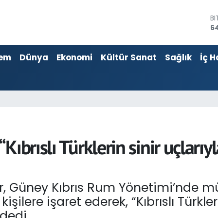
D
4
E
55
em
Dünya
Ekonomi
Kültür Sanat
Sağlık
İç H
ST
64
G
6
Bİ
13
B
64
Kıbrıslı Türklerin sinir uçlar
, Güney Kıbrıs Rum Yönetimi’nde mü
şilere işaret ederek, “Kıbrıslı Türkl
dedi.