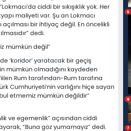
okmacı’da ciddi bir sıkışıklık yok. Her
5
tyapı maliyeti var. Şu an Lokmacı
açılması bir ihtiyaç değil. En öncelikli
tılmasıdır” dedi.
miz mümkün değil”
de ‘koridor’ yaratacak bir geçiş
rinin mümkün olmadığını kaydeden
l, fiilen Rum tarafından-Rum tarafına
Türk Cumhuriyeti’nin varlığını hiçe sayan
kabul etmemiz mümkün değildir”
6
nlik ve egemenlik” açısından ciddi
ulayarak, “Buna göz yumamayız” dedi.
7