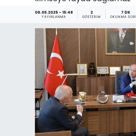
Gündem
06.05.2025 - 15:48
2
7 DK
YAYINLANMA
GÖSTERIM
OKUNMA SÜR
KKTC
KKTC YEREL SEÇİM 2018
Kültür Sanat
Magazin
Moda
Nöbetçi Eczaneler
Otomobil Dünyası
Politika