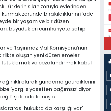
ı Türklerin silah zoruyla evlerinden
P
ni kurmak zorunda bırakıldıklarını ifade
uzeyde bir yaşam ve bir düzen
arı, büyüdükleri cumhuriyete sahip
K
C
lar ve Taşınmaz Mal Komisyonu’nun
irlikte oluşan yeni düzenlemeler
de tutuklamak ve cezalandırmak kabul
ğırlıklı olarak gündeme getirdiklerini
 bize ‘yargı siyasetten bağımsız’ diyor
eğil” şeklinde konuştu.
luslararası hukukta da karşılığı var"