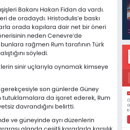
işleri Bakanı Hakan Fidan da vardı.
eri de oradaydı. Hristodulis’e baskı
la orada kapılara dair net bir öneri
 önerisinin neden Cenevre’de
bunlara rağmen Rum tarafının Türk
ıştığını söyledi.
rklerin sinir uçlarıyla oynamak kimseye
 gerekçesiyle son günlerde Güney
n tutuklamalara da işaret ederek, Rum
Ö
siz davrandığını belirtti.
G
K
nde ve güneyinde ayrı düzenlerin
rarası alanda çeşitli kararlarla karşılık