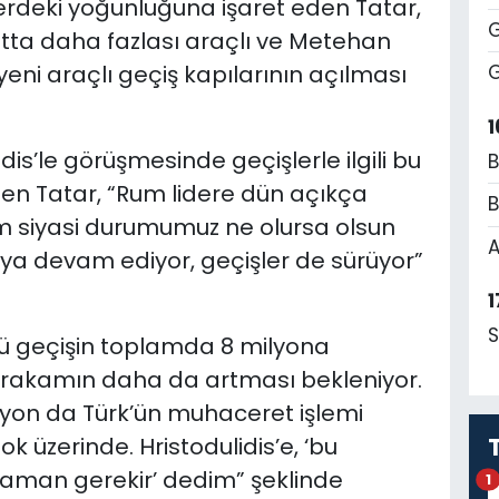
şlerdeki yoğunluğuna işaret eden Tatar,
G
atta daha fazlası araçlı ve Metehan
yeni araçlı geçiş kapılarının açılması
G
1
idis’le görüşmesinde geçişlerle ilgili bu
B
rten Tatar, “Rum lidere dün açıkça
B
zim siyasi durumumuz ne olursa olsun
A
ya devam ediyor, geçişler de sürüyor”
1
S
önlü geçişin toplamda 8 milyona
bu rakamın daha da artması bekleniyor.
lyon da Türk’ün muhaceret işlemi
ok üzerinde. Hristodulidis’e, ‘bu
aman gerekir’ dedim” şeklinde
1