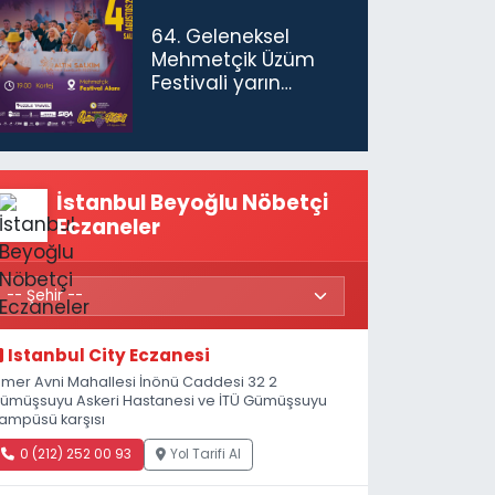
gerekiyor”
64. Geleneksel
Mehmetçik Üzüm
Festivali yarın
başlıyor
İstanbul Beyoğlu Nöbetçi
Eczaneler
Istanbul City Eczanesi
mer Avni Mahallesi İnönü Caddesi 32 2
ümüşsuyu Askeri Hastanesi ve İTÜ Gümüşsuyu
ampüsü karşısı
0 (212) 252 00 93
Yol Tarifi Al