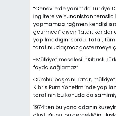
“Cenevre’de yanımda Türkiye Dış
İngiltere ve Yunanistan temsilcil
yapmamıza rağmen kendisi ısrar
getirmedi” diyen Tatar, koridor
yapılmadığını sordu. Tatar, t
üm 
tarafını uzlaşmaz göstermeye çal
-Mülkiyet meselesi.. “Kıbrıslı Tü
fayda sağlamaz”
Cumhurbaşkanı Tatar, mülkiyet
Kıbrıs Rum Yönetimi’nde yapıla
tarafının bu konuda da samimiyet
1974’ten bu yana adanın kuzeyi
oluştuğunu, bu gerçekliğin ulusla