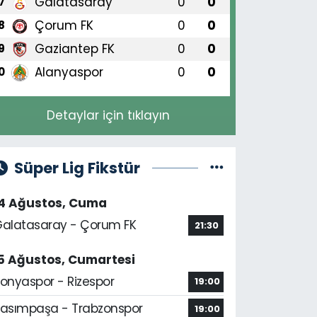
Galatasaray
0
0
7
Çorum FK
0
0
8
Gaziantep FK
0
0
9
Alanyaspor
0
0
0
Detaylar için tıklayın
Süper Lig Fikstür
14 Ağustos, Cuma
alatasaray - Çorum FK
21:30
5 Ağustos, Cumartesi
onyaspor - Rizespor
19:00
asımpaşa - Trabzonspor
19:00