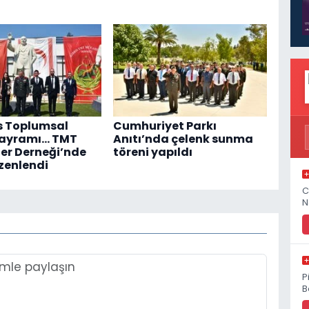
s Toplumsal
Cumhuriyet Parkı
Bayramı... TMT
Anıtı’nda çelenk sunma
er Derneği’nde
töreni yapıldı
zenlendi
C
N
P
B