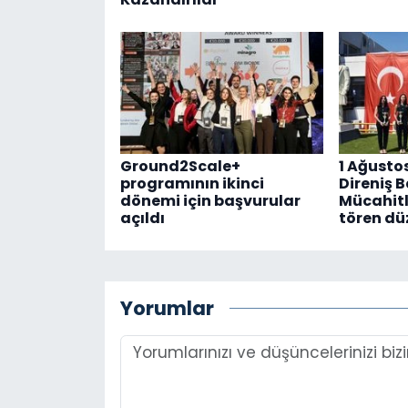
Ground2Scale+
1 Ağusto
programının ikinci
Direniş 
dönemi için başvurular
Mücahitl
açıldı
tören dü
Yorumlar