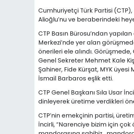
Cumhuriyetçi Türk Partisi (CTP), N
SAĞLIK
Alioğlu’nu ve beraberindeki heyet
Spor
CTP Basın Bürosu’ndan yapılan
Merkezi’nde yer alan görüşmede
Teknoloji
önerileri ele alındı. Görüşmede, 
TÜRKiYE
Genel Sekreter Mehmet Kale Kişi, M
Şahiner, Fide Kürşat, MYK üyesi
Video Galeri
İsmail Barbaros eşlik etti.
YAŞAM
CTP Genel Başkanı Sıla Usar İncirl
dinleyerek üretime verdikleri ön
Yazarlar
CTP’nin emekçinin partisi, üret
İncirli, “Narenciye bizim için çok
mandorasına sahibiz , mandoran