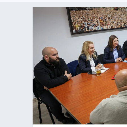
Gündem
KKTC
KKTC YEREL SEÇİM 2018
Kültür Sanat
Magazin
Moda
Nöbetçi Eczaneler
Otomobil Dünyası
Politika