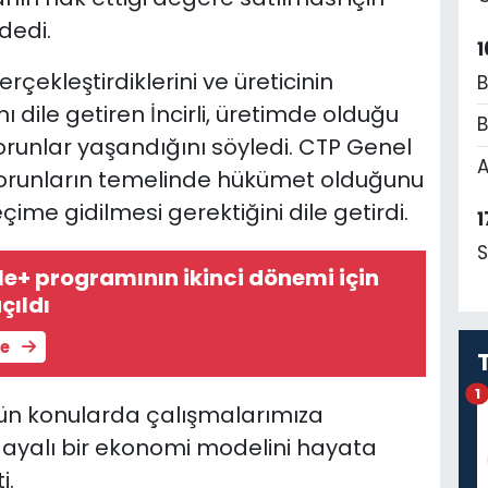
dedi.
1
rçekleştirdiklerini ve üreticinin
B
 dile getiren İncirli, üretimde olduğu
B
orunlar yaşandığını söyledi. CTP Genel
A
 sorunların temelinde hükümet olduğunu
ime gidilmesi gerektiğini dile getirdi.
1
S
+ programının ikinci dönemi için
çıldı
le
1
tün konularda çalışmalarımıza
e dayalı bir ekonomi modelini hayata
i.