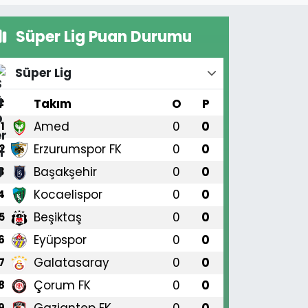
Süper Lig Puan Durumu
Süper Lig
#
Takım
O
P
Amed
0
0
1
Erzurumspor FK
0
0
2
Başakşehir
0
0
3
Kocaelispor
0
0
4
Beşiktaş
0
0
5
Eyüpspor
0
0
6
Galatasaray
0
0
7
Çorum FK
0
0
8
Gaziantep FK
0
0
9