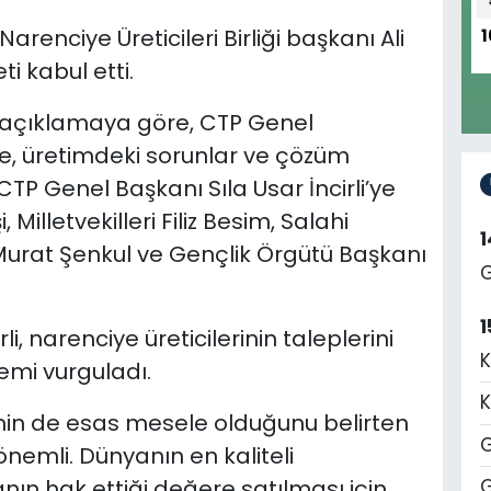
arenciye Üreticileri Birliği başkanı Ali
1
i kabul etti.
 açıklamaya göre, CTP Genel
, üretimdeki sorunlar ve çözüm
CTP Genel Başkanı Sıla Usar İncirli’ye
illetvekilleri Filiz Besim, Salahi
 Murat Şenkul ve Gençlik Örgütü Başkanı
G
1
i, narenciye üreticilerinin taleplerini
K
emi vurguladı.
K
imin de esas mesele olduğunu belirten
G
 önemli. Dünyanın en kaliteli
ın hak ettiği değere satılması için
G