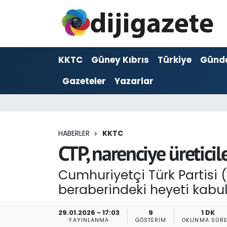
ADVERTORIAL
Hava Durumu
KKTC
Güney Kıbrıs
Türkiye
Günd
Dijigazete
Trafik Durumu
Gazeteler
Yazarlar
Dünya
Süper Lig Puan Durumu ve Fikstür
Eğitim
Tüm Manşetler
HABERLER
KKTC
Ekonomi
Son Dakika Haberleri
CTP, narenciye üreticile
Foto Galeri
Haber Arşivi
Cumhuriyetçi Türk Partisi (C
beraberindeki heyeti kabul 
GEZİ
29.01.2026 - 17:03
9
1 DK
Güncel
YAYINLANMA
GÖSTERIM
OKUNMA SÜRE