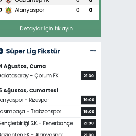
Alanyaspor
0
0
0
Detaylar için tıklayın
Süper Lig Fikstür
14 Ağustos, Cuma
alatasaray - Çorum FK
21:30
5 Ağustos, Cumartesi
onyaspor - Rizespor
19:00
asımpaşa - Trabzonspor
19:00
ençlerbirliği S.K. - Fenerbahçe
21:30
aziantep FK - Alanyaspor
21:30