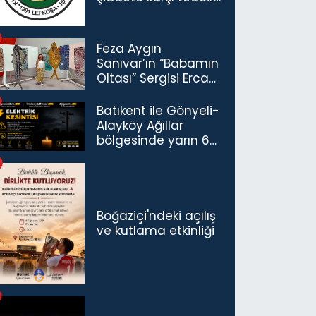
çağrısı
Feza Aygın
Sanıvar’ın “Babamın
Oltası” Sergisi Ercan
Havalimanı’nda
Açıldı
Batıkent ile Gönyeli-
Alayköy Ağıllar
bölgesinde yarın 6
saatlik elektrik
kesintisi…
Boğaziçi'ndeki açılış
ve kutlama etkinliği