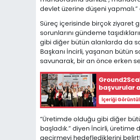
devlet üzerine düşeni yapmalı.” 
Süreç içerisinde birçok ziyaret ge
sorunlarını gündeme taşıdıklarını
gibi diğer bütün alanlarda da s
Başkanı İncirli, yaşanan bütün
savunarak, bir an önce erken seç
Ground2Scale
başvurular a
İçeriği Görüntü
“Üretimde olduğu gibi diğer bü
başladık.” diyen İncirli, üretim
geçirmeyi hedeflediklerini belirtt