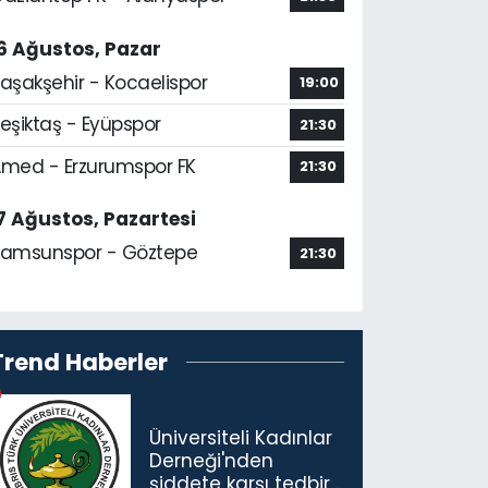
6 Ağustos, Pazar
aşakşehir - Kocaelispor
19:00
eşiktaş - Eyüpspor
21:30
med - Erzurumspor FK
21:30
7 Ağustos, Pazartesi
amsunspor - Göztepe
21:30
Trend Haberler
Üniversiteli Kadınlar
Derneği'nden
şiddete karşı tedbir