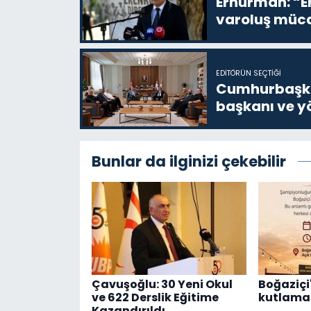
Erhürman: “Er
varoluş müca
EDITÖRÜN SEÇTIĞI
Cumhurbaşkan
başkanı ve yö
Bunlar da ilginizi çekebilir
Çavuşoğlu: 30 Yeni Okul
Boğaziçi'
ve 622 Derslik Eğitime
kutlama 
Kazandırıldı