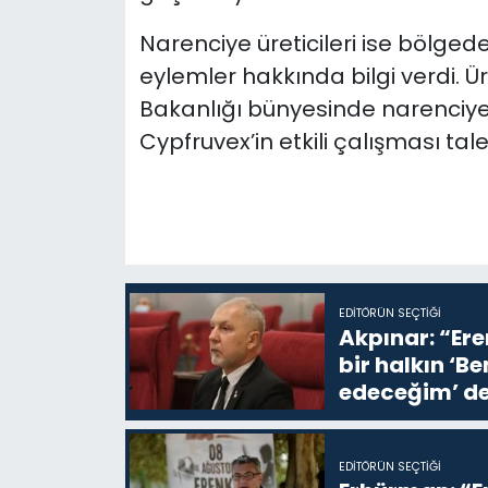
Narenciye üreticileri ise bölgede
eylemler hakkında bilgi verdi. Ü
Bakanlığı bünyesinde narenciye il
Cypfruvex’in etkili çalışması talep
EDITÖRÜN SEÇTIĞI
Akpınar: “Ere
bir halkın ‘
edeceğim’ de
EDITÖRÜN SEÇTIĞI