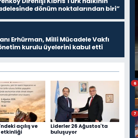
enköy Direnişi Kıbrıs Türk halkının
delesinde dönüm noktalarından biri”
ı Erhürman, Milli Mücadele Vakfı
netim kurulu üyelerini kabul etti
6
7
ndeki açılış ve
Liderler 26 Ağustos'ta
etkinliği
buluşuyor