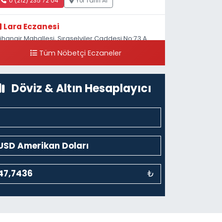
0 (212) 235 72 04
Yol Tarifi Al
Lara Eczanesi
ihangir Mahallesi, Sıraselviler Caddesi No:73 A
ihangir Beyoğlu İstanbul
Tüm Nöbetçi Eczaneler
0 (212) 293 90 86
Yol Tarifi Al
Döviz & Altın Hesaplayıcı
₺