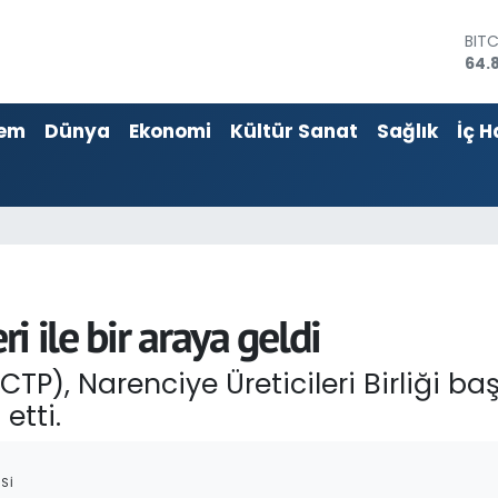
64.
DOL
47,
EU
55,
em
Dünya
Ekonomi
Kültür Sanat
Sağlık
İç H
STE
64,4
GRA
666
BİS
13.
ri ile bir araya geldi
TP), Narenciye Üreticileri Birliği baş
etti.
SI