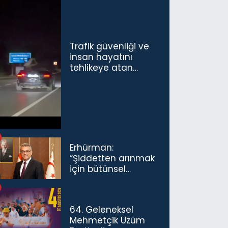
Trafik güvenliği ve
insan hayatını
tehlikeye atan
sürücü ve yolcuya
ceza...
Erhürman:
“Şiddetten arınmak
için bütünsel
politikaları
konuşmamız
gerekiyor”
64. Geleneksel
Mehmetçik Üzüm