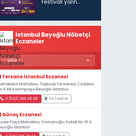
Festivali yarın
başlıyor
İstanbul Beyoğlu Nöbetçi
Eczaneler
Tersane İstanbul Eczanesi
amiikebir Mahallesi, Taşkızak Tersanesi Caddesi
o:6 6B Kasımpaşa Beyoğlu İstanbul
0 (533) 395 65 65
Yol Tarifi Al
Güneş Eczanesi
iyale Paşa Mahallesi, Osmanoğlu Sokak No:10 A
eyoğlu İstanbul