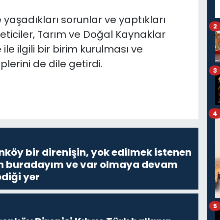
 yaşadıkları sorunlar ve yaptıkları
2
reticiler, Tarım ve Doğal Kaynaklar
e ilgili bir birim kurulması ve
lerini de dile getirdi.
3
4
nköy bir direnişin, yok edilmek istenen
Ben buradayım ve var olmaya devam
diği yer
5