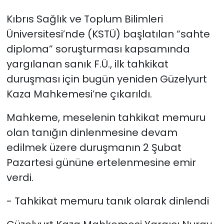
Kıbrıs Sağlık ve Toplum Bilimleri
SAĞLIK
Üniversitesi’nde (KSTÜ) başlatılan “sahte
diploma” soruşturması kapsamında
Spor
yargılanan sanık F.Ü., ilk tahkikat
Teknoloji
duruşması için bugün yeniden Güzelyurt
Kaza Mahkemesi’ne çıkarıldı.
TÜRKiYE
Mahkeme, meselenin tahkikat memuru
Video Galeri
olan tanığın dinlenmesine devam
edilmek üzere duruşmanın 2 Şubat
YAŞAM
Pazartesi gününe ertelenmesine emir
Yazarlar
verdi.
- Tahkikat memuru tanık olarak dinlendi