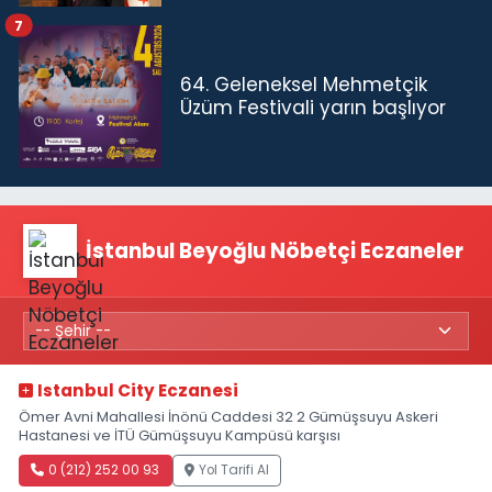
7
64. Geleneksel Mehmetçik
Üzüm Festivali yarın başlıyor
İstanbul Beyoğlu Nöbetçi Eczaneler
Istanbul City Eczanesi
Ömer Avni Mahallesi İnönü Caddesi 32 2 Gümüşsuyu Askeri
Hastanesi ve İTÜ Gümüşsuyu Kampüsü karşısı
0 (212) 252 00 93
Yol Tarifi Al