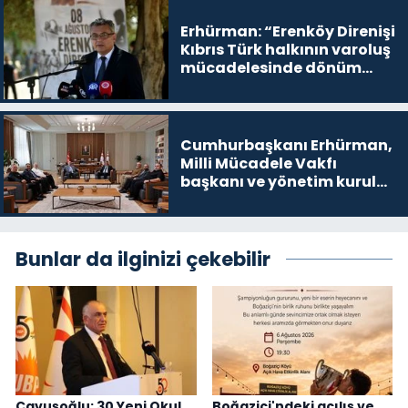
yer
Erhürman: “Erenköy Direnişi
Kıbrıs Türk halkının varoluş
mücadelesinde dönüm
noktalarından biri”
Cumhurbaşkanı Erhürman,
Milli Mücadele Vakfı
başkanı ve yönetim kurulu
üyelerini kabul etti
Bunlar da ilginizi çekebilir
Çavuşoğlu: 30 Yeni Okul
Boğaziçi'ndeki açılış ve