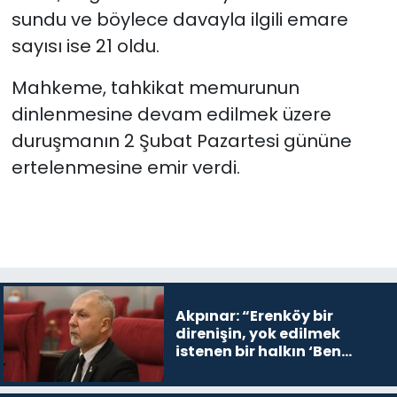
sundu ve böylece davayla ilgili emare
sayısı ise 21 oldu.
Mahkeme, tahkikat memurunun
dinlenmesine devam edilmek üzere
duruşmanın 2 Şubat Pazartesi gününe
ertelenmesine emir verdi.
Akpınar: “Erenköy bir
direnişin, yok edilmek
istenen bir halkın ‘Ben
buradayım ve var olmaya
devam edeceğim’ dediği