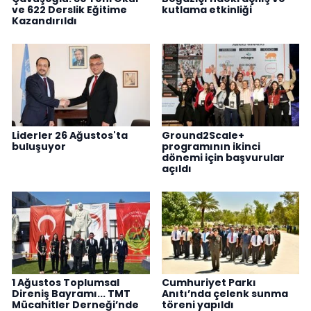
ve 622 Derslik Eğitime
kutlama etkinliği
Kazandırıldı
Liderler 26 Ağustos'ta
Ground2Scale+
buluşuyor
programının ikinci
dönemi için başvurular
açıldı
1 Ağustos Toplumsal
Cumhuriyet Parkı
Direniş Bayramı... TMT
Anıtı’nda çelenk sunma
Mücahitler Derneği’nde
töreni yapıldı