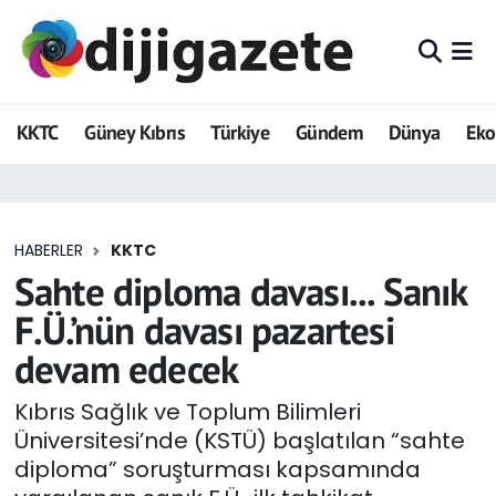
ADVERTORIAL
Hava Durumu
KKTC
Güney Kıbrıs
Türkiye
Gündem
Dünya
Ek
Dijigazete
Trafik Durumu
Dünya
Süper Lig Puan Durumu ve Fikstür
HABERLER
KKTC
Eğitim
Tüm Manşetler
Sahte diploma davası... Sanık
Ekonomi
Son Dakika Haberleri
F.Ü.’nün davası pazartesi
devam edecek
Foto Galeri
Haber Arşivi
Kıbrıs Sağlık ve Toplum Bilimleri
GEZİ
Üniversitesi’nde (KSTÜ) başlatılan “sahte
diploma” soruşturması kapsamında
Güncel