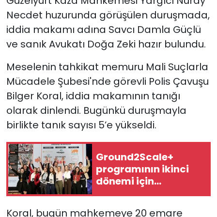
Güzelyurt Kaza Mahkemesi Yargıcı Nuray
Necdet huzurunda görüşülen duruşmada,
iddia makamı adına Savcı Damla Güçlü
ve sanık Avukatı Doğa Zeki hazır bulundu.
Meselenin tahkikat memuru Mali Suçlarla
Mücadele Şubesi'nde görevli Polis Çavuşu
Bilger Koral, iddia makamının tanığı
olarak dinlendi. Bugünkü duruşmayla
birlikte tanık sayısı 5’e yükseldi.
Ground2Scale+
programının ikinci
dönemi için
başvurular açıldı
Koral, bugün mahkemeye 20 emare