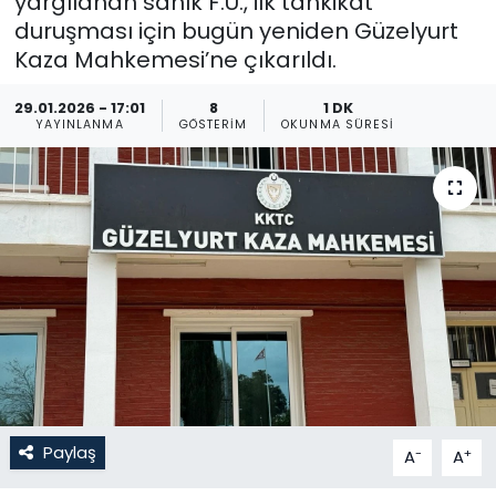
yargılanan sanık F.Ü., ilk tahkikat
duruşması için bugün yeniden Güzelyurt
Gündem
Kaza Mahkemesi’ne çıkarıldı.
KKTC
29.01.2026 - 17:01
8
1 DK
YAYINLANMA
GÖSTERIM
OKUNMA SÜRESI
KKTC YEREL SEÇİM 2018
Kültür Sanat
Magazin
Moda
Nöbetçi Eczaneler
Otomobil Dünyası
Paylaş
-
+
A
A
Politika