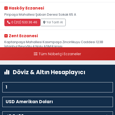
Hasköy Eczanesi
Piripaşa Mahallesi Şaban Deresi Sokak 65 A
0 (212) 533 36 46
Yol Tarifi Al
Zent Eczanesi
Kaptanpaşa Mahallesi Kasımpaşa Zincirlikuyu Caddesi 123B
İstanbul Beyoğlu 4 Nolu ASM Karşısı
Tüm Nöbetçi Eczaneler
0 (212) 297 96 92
Yol Tarifi Al
Döviz & Altın Hesaplayıcı