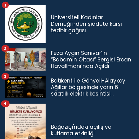
1
Üniversiteli Kadınlar
Derneği'nden şiddete karşı
tedbir çağrısı
2
Feza Aygın Sanıvar’ın
“Babamın Oltası” Sergisi Ercan
Havalimanı’nda Açıldı
3
Batıkent ile Gönyeli-Alayköy
Ağıllar bölgesinde yarın 6
saatlik elektrik kesintisi…
4
Boğaziçi'ndeki açılış ve
kutlama etkinliği