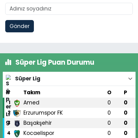
Gönder
Süper Lig Puan Durumu
Süper Lig
#
Takım
O
P
Amed
0
0
1
Erzurumspor FK
0
0
2
Başakşehir
0
0
3
Kocaelispor
0
0
4