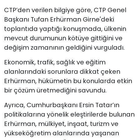
CTP’den verilen bilgiye göre, CTP Genel
SAĞLIK
Başkanı Tufan Erhürman Girne'deki
toplantıda yaptığı konuşmada, ülkenin
Spor
mevcut durumunun kötüye gittiğini ve
Teknoloji
değişim zamanının geldiğini vurguladı.
Ekonomik, trafik, sağlık ve eğitim
TÜRKiYE
alanlarındaki sorunlara dikkat çeken
Video Galeri
Erhürman, hükümetin bu konularda etkin
bir çözüm üretmediğini savundu.
YAŞAM
Ayrıca, Cumhurbaşkanı Ersin Tatar’ın
Yazarlar
politikalarına yönelik eleştirilerde bulunan
Erhürman, mülkiyet, inşaat, turizm ve
yükseköğretim alanlarında yaşanan