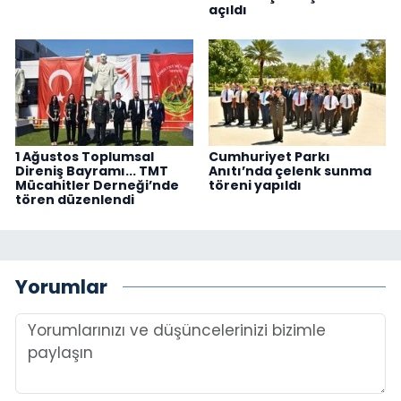
açıldı
1 Ağustos Toplumsal
Cumhuriyet Parkı
Direniş Bayramı... TMT
Anıtı’nda çelenk sunma
Mücahitler Derneği’nde
töreni yapıldı
tören düzenlendi
Yorumlar