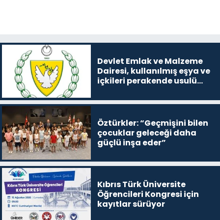
Devlet Emlak ve Malzeme
Dairesi, kullanılmış eşya ve
içkileri perakende usulü
satışa çıkaracak
Öztürkler: “Geçmişini bilen
çocuklar geleceği daha
güçlü inşa eder”
Kıbrıs Türk Üniversite
Öğrencileri Kongresi için
kayıtlar sürüyor