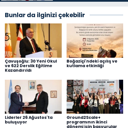
Bunlar da ilginizi çekebilir
Çavuşoğlu: 30 Yeni Okul
Boğaziçi'ndeki açılış ve
ve 622 Derslik Eğitime
kutlama etkinliği
Kazandırıldı
Liderler 26 Ağustos'ta
Ground2Scale+
buluşuyor
programının ikinci
dönemi için başvurular