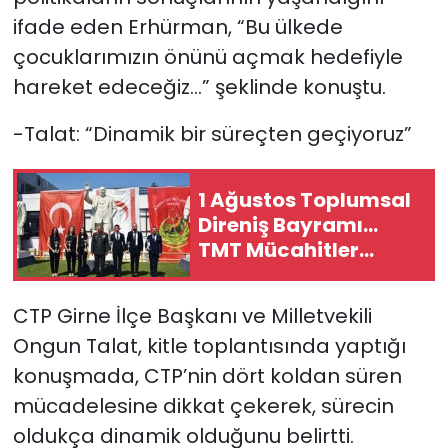
ifade eden Erhürman, “Bu ülkede
çocuklarımızın önünü açmak hedefiyle
hareket edeceğiz…” şeklinde konuştu.
-Talat: “Dinamik bir süreçten geçiyoruz”
1 Ağustos Toplumsal
Direniş Bayramı...
TMT Mücahitler
Derneği’nde tören
düzenlendi
CTP Girne İlçe Başkanı ve Milletvekili
Ongun Talat, kitle toplantısında yaptığı
konuşmada, CTP’nin dört koldan süren
mücadelesine dikkat çekerek, sürecin
oldukça dinamik olduğunu belirtti.