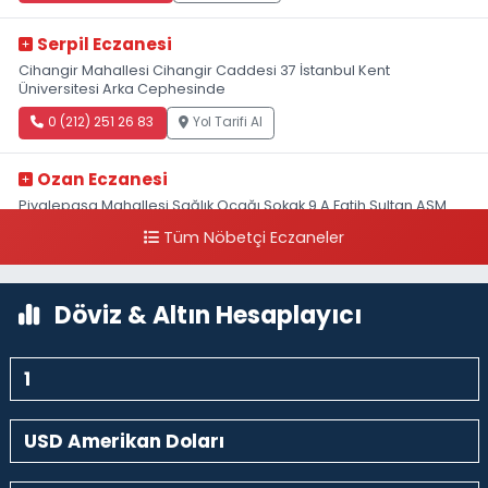
Serpil Eczanesi
Cihangir Mahallesi Cihangir Caddesi 37 İstanbul Kent
Üniversitesi Arka Cephesinde
0 (212) 251 26 83
Yol Tarifi Al
Ozan Eczanesi
Piyalepaşa Mahallesi Sağlık Ocağı Sokak 9 A Fatih Sultan ASM
Yanı
Tüm Nöbetçi Eczaneler
0 (212) 297 30 13
Yol Tarifi Al
Döviz & Altın Hesaplayıcı