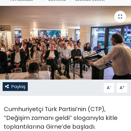
Gündem
KKTC
KKTC YEREL SEÇİM 2018
Kültür Sanat
Magazin
Moda
Paylaş
-
+
A
A
Nöbetçi Eczaneler
Cumhuriyetçi Türk Partisi’nin (CTP),
Otomobil Dünyası
“Değişim zamanı geldi” sloganıyla kitle
toplantılarına Girne’de başladı.
Politika