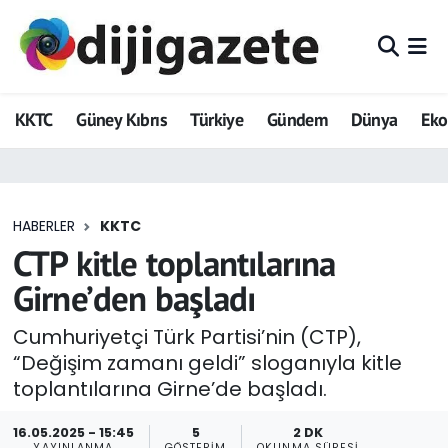
ADVERTORIAL
Hava Durumu
KKTC
Güney Kıbrıs
Türkiye
Gündem
Dünya
Ek
Dijigazete
Trafik Durumu
Dünya
Süper Lig Puan Durumu ve Fikstür
HABERLER
KKTC
Eğitim
Tüm Manşetler
CTP kitle toplantılarına
Ekonomi
Son Dakika Haberleri
Girne’den başladı
Foto Galeri
Haber Arşivi
Cumhuriyetçi Türk Partisi’nin (CTP),
“Değişim zamanı geldi” sloganıyla kitle
GEZİ
toplantılarına Girne’de başladı.
Güncel
16.05.2025 - 15:45
5
2 DK
YAYINLANMA
GÖSTERIM
OKUNMA SÜRESI