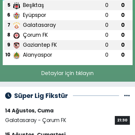
Beşiktaş
0
0
5
Eyüpspor
0
0
6
Galatasaray
0
0
7
Çorum FK
0
0
8
Gaziantep FK
0
0
9
Alanyaspor
0
0
10
Detaylar için tıklayın
Süper Lig Fikstür
14 Ağustos, Cuma
Galatasaray - Çorum FK
21:30
15 Ağustos, Cumartesi