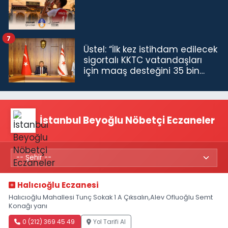
7
Üstel: “İlk kez istihdam edilecek
sigortalı KKTC vatandaşları
için maaş desteğini 35 bin
TL'ye çıkardık”
İstanbul Beyoğlu Nöbetçi Eczaneler
Halıcıoğlu Eczanesi
Halıcıoğlu Mahallesi Tunç Sokak 1 A Çıksalın,Alev Ofluoğlu Semt
Konağı yanı
0 (212) 369 45 49
Yol Tarifi Al