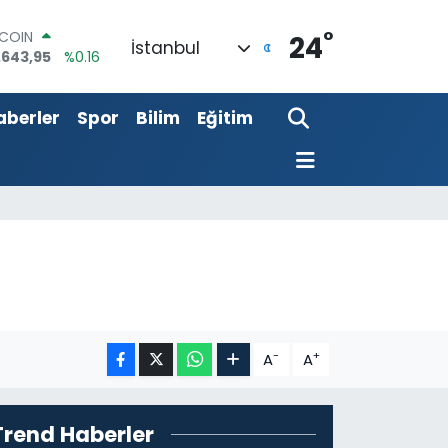
°
LAR
24
İstanbul
,6704
%0
RO
,0406
%-0.08
aberler
Spor
Bilim
Eğitim
ERLİN
,2143
%0
AM ALTIN
00.87
%0.12
ST100
.799
%70
TCOIN
.643,95
%0.16
-
+
A
A
Trend Haberler