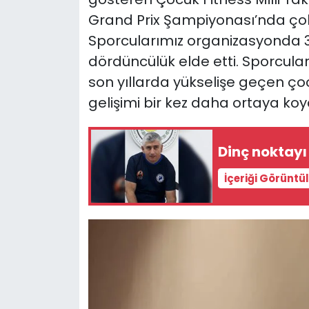
Grand Prix Şampiyonası’nda çok 
SAĞLIK
Sporcularımız organizasyonda 3 ş
dördüncülük elde etti. Sporcular
Spor
son yıllarda yükselişe geçen çoc
gelişimi bir kez daha ortaya koy
Teknoloji
TÜRKiYE
Dinç noktay
Video Galeri
İçeriği Görüntü
YAŞAM
Yazarlar