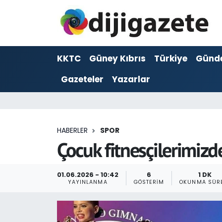
ADVERTORIAL
Hava Durumu
KKTC
Güney Kıbrıs
Türkiye
Günd
Dijigazete
Trafik Durumu
Gazeteler
Yazarlar
Dünya
Süper Lig Puan Durumu ve Fikstür
Eğitim
Tüm Manşetler
HABERLER
SPOR
Ekonomi
Son Dakika Haberleri
Çocuk fitnesçilerimizd
Foto Galeri
Haber Arşivi
01.06.2026 - 10:42
6
1 DK
YAYINLANMA
GÖSTERIM
OKUNMA SÜR
GEZİ
Güncel