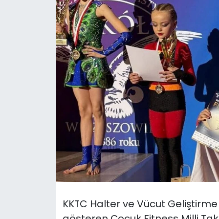
Gündem
KKTC
KKTC YEREL SEÇİM 2018
Kültür Sanat
Magazin
Moda
Nöbetçi Eczaneler
Otomobil Dünyası
KKTC Halter ve Vücut Geliştirm
Politika
gösteren Çocuk Fitness Milli Ta