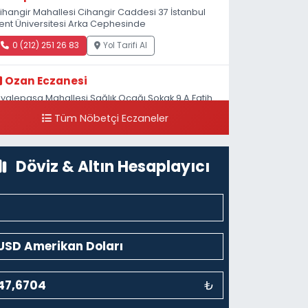
ihangir Mahallesi Cihangir Caddesi 37 İstanbul
ent Üniversitesi Arka Cephesinde
0 (212) 251 26 83
Yol Tarifi Al
Ozan Eczanesi
iyalepaşa Mahallesi Sağlık Ocağı Sokak 9 A Fatih
ultan ASM Yanı
Tüm Nöbetçi Eczaneler
0 (212) 297 30 13
Yol Tarifi Al
Döviz & Altın Hesaplayıcı
₺