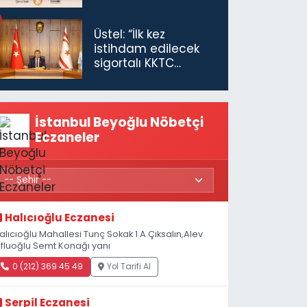
Üstel: “İlk kez
istihdam edilecek
sigortalı KKTC
vatandaşları için
maaş desteğini 35
bin TL'ye çıkardık”
İstanbul Beyoğlu Nöbetçi
Eczaneler
Halıcıoğlu Eczanesi
alıcıoğlu Mahallesi Tunç Sokak 1 A Çıksalın,Alev
fluoğlu Semt Konağı yanı
0 (212) 369 45 49
Yol Tarifi Al
Serpil Eczanesi