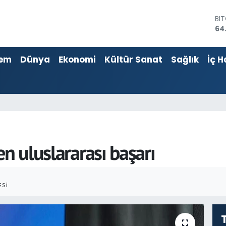
DO
47
EU
55
em
Dünya
Ekonomi
Kültür Sanat
Sağlık
İç H
ST
64
GR
65
Bİ
13
BI
64
en uluslararası başarı
ESI