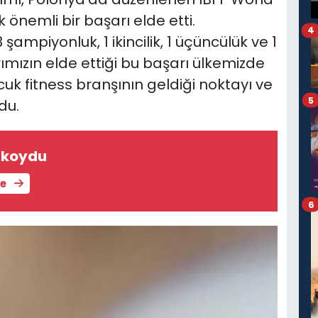
önemli bir başarı elde etti.
4
ampiyonluk, 1 ikincilik, 1 üçüncülük ve 1
ımızın elde ettiği bu başarı ülkemizde
uk fitness branşının geldiği noktayı ve
5
du.
ı koydu
le
6