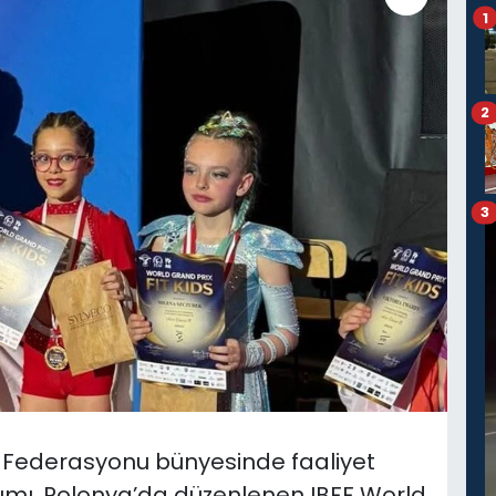
1
2
3
e Federasyonu bünyesinde faaliyet
kımı, Polonya’da düzenlenen IBFF World