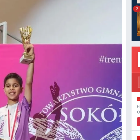
7
H
O