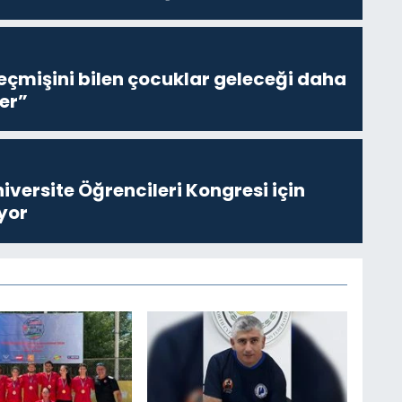
eçmişini bilen çocuklar geleceği daha
er”
niversite Öğrencileri Kongresi için
yor