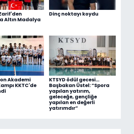
Zarif'den
Dinç noktayı koydu
a Altın Madalya
on Akademi
KTSYD ödül gecesi...
Kampı KKTC'de
Başbakan Üstel: “Spora
ndi
yapılan yatırım,
geleceğe, gençliğe
yapılan en değerli
yatırımdır”