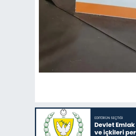
EDITÖRÜN SEÇTIĞI
Devlet Emlak 
ve içkileri p