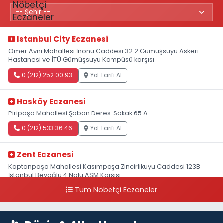
Istanbul City Eczanesi
Ömer Avni Mahallesi İnönü Caddesi 32 2 Gümüşsuyu Askeri
Hastanesi ve İTÜ Gümüşsuyu Kampüsü karşısı
0 (212) 252 00 93
Yol Tarifi Al
Hasköy Eczanesi
Piripaşa Mahallesi Şaban Deresi Sokak 65 A
0 (212) 533 36 46
Yol Tarifi Al
Zent Eczanesi
Kaptanpaşa Mahallesi Kasımpaşa Zincirlikuyu Caddesi 123B
İstanbul Beyoğlu 4 Nolu ASM Karşısı
Tüm Nöbetçi Eczaneler
0 (212) 297 96 92
Yol Tarifi Al