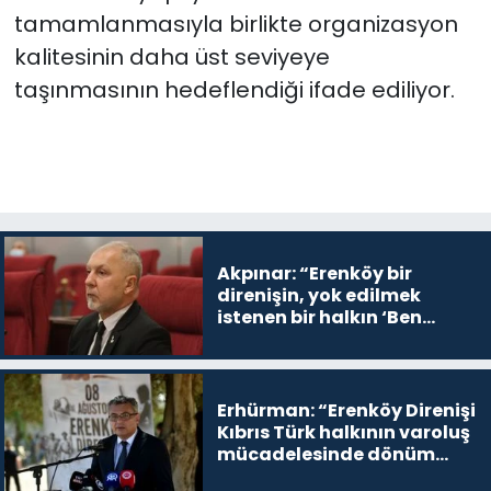
tamamlanmasıyla birlikte organizasyon
kalitesinin daha üst seviyeye
taşınmasının hedeflendiği ifade ediliyor.
Akpınar: “Erenköy bir
direnişin, yok edilmek
istenen bir halkın ‘Ben
buradayım ve var olmaya
devam edeceğim’ dediği
yer
Erhürman: “Erenköy Direnişi
Kıbrıs Türk halkının varoluş
mücadelesinde dönüm
noktalarından biri”