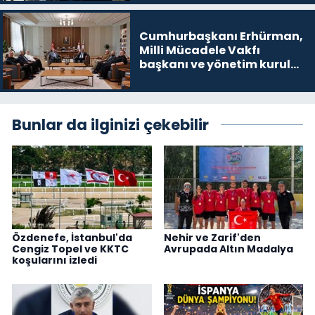
Cumhurbaşkanı Erhürman,
Milli Mücadele Vakfı
başkanı ve yönetim kurulu
üyelerini kabul etti
Bunlar da ilginizi çekebilir
Özdenefe, İstanbul'da
Nehir ve Zarif'den
Cengiz Topel ve KKTC
Avrupada Altın Madalya
koşularını izledi