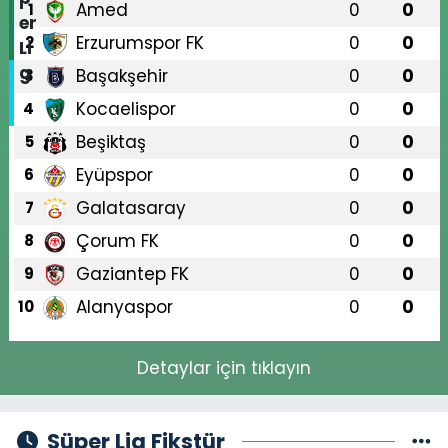
Amed
0
0
1
Erzurumspor FK
0
0
2
Başakşehir
0
0
3
Kocaelispor
0
0
4
Beşiktaş
0
0
5
Eyüpspor
0
0
6
Galatasaray
0
0
7
Çorum FK
0
0
8
Gaziantep FK
0
0
9
Alanyaspor
0
0
10
Detaylar için tıklayın
Süper Lig Fikstür