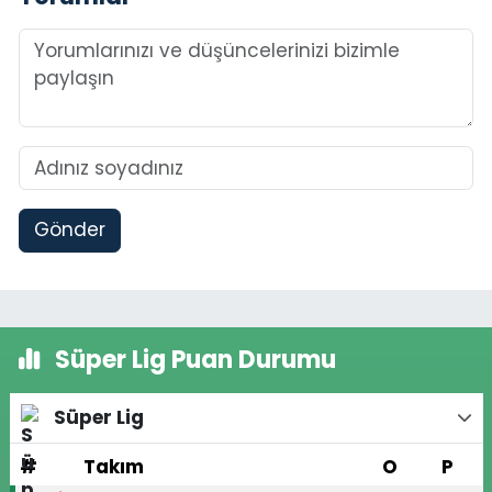
Gönder
Süper Lig Puan Durumu
Süper Lig
#
Takım
O
P