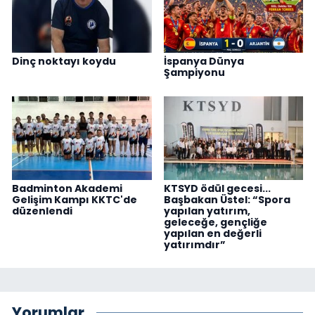
Dinç noktayı koydu
İspanya Dünya
Şampiyonu
Badminton Akademi
KTSYD ödül gecesi...
Gelişim Kampı KKTC'de
Başbakan Üstel: “Spora
düzenlendi
yapılan yatırım,
geleceğe, gençliğe
yapılan en değerli
yatırımdır”
Yorumlar