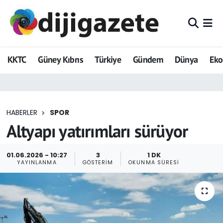
ADVERTORIAL
Hava Durumu
KKTC
Güney Kıbrıs
Türkiye
Gündem
Dünya
Ek
Dijigazete
Trafik Durumu
Dünya
Süper Lig Puan Durumu ve Fikstür
HABERLER
SPOR
Eğitim
Tüm Manşetler
Altyapı yatırımları sürüyor
Ekonomi
Son Dakika Haberleri
01.06.2026 - 10:27
3
1 DK
YAYINLANMA
GÖSTERIM
OKUNMA SÜRESI
Foto Galeri
Haber Arşivi
GEZİ
Güncel