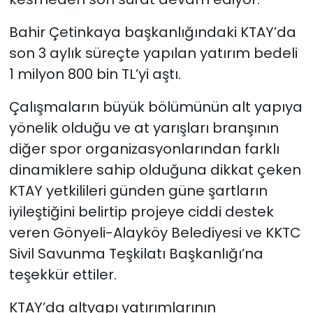
Bahir Çetinkaya başkanlığındaki KTAY’da
SAĞLIK
son 3 aylık süreçte yapılan yatırım bedeli
Spor
1 milyon 800 bin TL’yi aştı.
Teknoloji
Çalışmaların büyük bölümünün alt yapıya
yönelik olduğu ve at yarışları branşının
TÜRKiYE
diğer spor organizasyonlarından farklı
dinamiklere sahip olduğuna dikkat çeken
Video Galeri
KTAY yetkilileri günden güne şartların
iyileştiğini belirtip projeye ciddi destek
YAŞAM
veren Gönyeli-Alayköy Belediyesi ve KKTC
Yazarlar
Sivil Savunma Teşkilatı Başkanlığı’na
teşekkür ettiler.
KTAY’da altyapı yatırımlarının