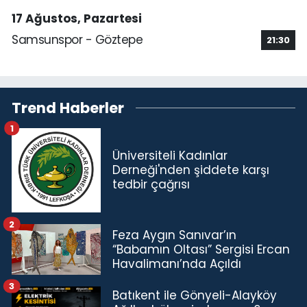
17 Ağustos, Pazartesi
Samsunspor - Göztepe
21:30
Trend Haberler
1
Üniversiteli Kadınlar
Derneği'nden şiddete karşı
tedbir çağrısı
2
Feza Aygın Sanıvar’ın
“Babamın Oltası” Sergisi Ercan
Havalimanı’nda Açıldı
3
Batıkent ile Gönyeli-Alayköy