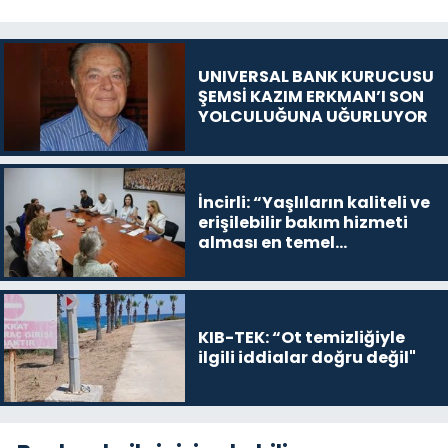
UNIVERSAL BANK KURUCUSU
ŞEMSİ KAZIM ERKMAN’I SON
YOLCULUĞUNA UĞURLUYOR
İncirli: “Yaşlıların kaliteli ve
erişilebilir bakım hizmeti
alması en temel
önceliğimiz”
KIB-TEK: “Ot temizliğiyle
ilgili iddialar doğru değil"