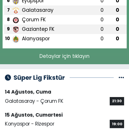
Eyüpspor
0
0
6
Galatasaray
0
0
7
Çorum FK
0
0
8
Gaziantep FK
0
0
9
Alanyaspor
0
0
10
Detaylar için tıklayın
Süper Lig Fikstür
14 Ağustos, Cuma
Galatasaray - Çorum FK
21:30
15 Ağustos, Cumartesi
Konyaspor - Rizespor
19:00