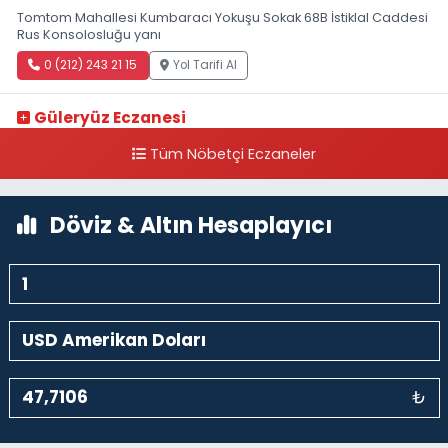
Tomtom Mahallesi Kumbaracı Yokuşu Sokak 68B İstiklal Caddesi
Rus Konsolosluğu yanı
0 (212) 243 21 15
Yol Tarifi Al
Güleryüz Eczanesi
Piripaşa Mahallesi Şaban Deresi Sokak 7 D Koç Müzesi Arkası-
Tüm Nöbetçi Eczaneler
kalaycıbahçe Meydana Doğru
0 (212) 369 95 85
Yol Tarifi Al
Döviz & Altın Hesaplayıcı
₺