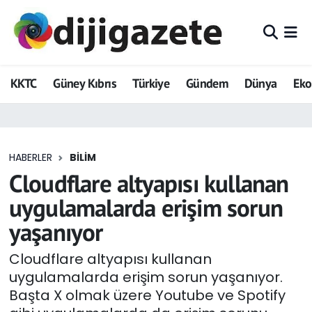
ADVERTORIAL
Hava Durumu
KKTC
Güney Kıbrıs
Türkiye
Gündem
Dünya
Ek
Dijigazete
Trafik Durumu
Dünya
Süper Lig Puan Durumu ve Fikstür
HABERLER
BILIM
Eğitim
Tüm Manşetler
Cloudflare altyapısı kullanan
Ekonomi
Son Dakika Haberleri
uygulamalarda erişim sorun
yaşanıyor
Foto Galeri
Haber Arşivi
Cloudflare altyapısı kullanan
GEZİ
uygulamalarda erişim sorun yaşanıyor.
Başta X olmak üzere Youtube ve Spotify
Güncel