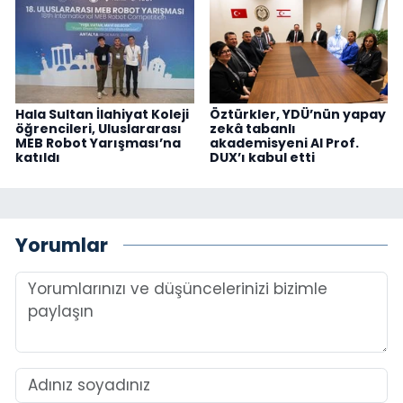
Hala Sultan İlahiyat Koleji
Öztürkler, YDÜ’nün yapay
öğrencileri, Uluslararası
zekâ tabanlı
MEB Robot Yarışması’na
akademisyeni AI Prof.
katıldı
DUX’ı kabul etti
Yorumlar