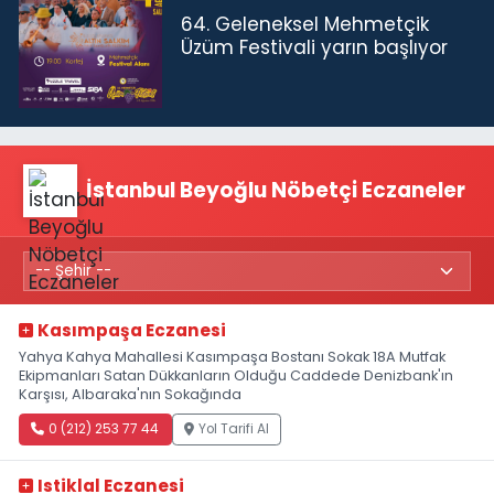
64. Geleneksel Mehmetçik
Üzüm Festivali yarın başlıyor
İstanbul Beyoğlu Nöbetçi Eczaneler
Kasımpaşa Eczanesi
Yahya Kahya Mahallesi Kasımpaşa Bostanı Sokak 18A Mutfak
Ekipmanları Satan Dükkanların Olduğu Caddede Denizbank'ın
Karşısı, Albaraka'nın Sokağında
0 (212) 253 77 44
Yol Tarifi Al
Istiklal Eczanesi