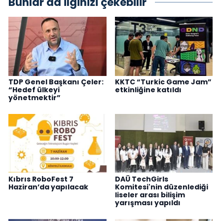
Bunlar da ilginizi çekebilir
TDP Genel Başkanı Çeler:
KKTC “Turkic Game Jam”
“Hedef ülkeyi
etkinliğine katıldı
yönetmektir”
Kıbrıs RoboFest 7
DAÜ TechGirls
Haziran’da yapılacak
Komitesi'nin düzenlediği
liseler arası bilişim
yarışması yapıldı