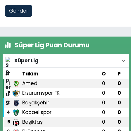
Gönder
Süper Lig Puan Durumu
Süper Lig
#
Takım
O
P
Amed
0
0
1
Erzurumspor FK
0
0
2
Başakşehir
0
0
3
Kocaelispor
0
0
4
Beşiktaş
0
0
5