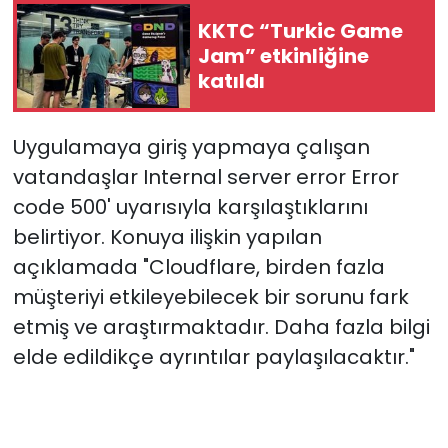
KKTC “Turkic Game
SAĞLIK
Jam” etkinliğine
katıldı
Spor
Uygulamaya giriş yapmaya çalışan
Teknoloji
vatandaşlar Internal server error Error
TÜRKiYE
code 500' uyarısıyla karşılaştıklarını
belirtiyor. Konuya ilişkin yapılan
Video Galeri
açıklamada "Cloudflare, birden fazla
müşteriyi etkileyebilecek bir sorunu fark
YAŞAM
etmiş ve araştırmaktadır. Daha fazla bilgi
Yazarlar
elde edildikçe ayrıntılar paylaşılacaktır."