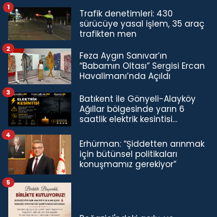
1
Trafik denetimleri: 430
sürücüye yasal işlem, 35 araç
trafikten men
2
Feza Aygın Sanıvar’ın
“Babamın Oltası” Sergisi Ercan
Havalimanı’nda Açıldı
3
Batıkent ile Gönyeli-Alayköy
Ağıllar bölgesinde yarın 6
saatlik elektrik kesintisi…
4
Erhürman: “Şiddetten arınmak
için bütünsel politikaları
konuşmamız gerekiyor”
5