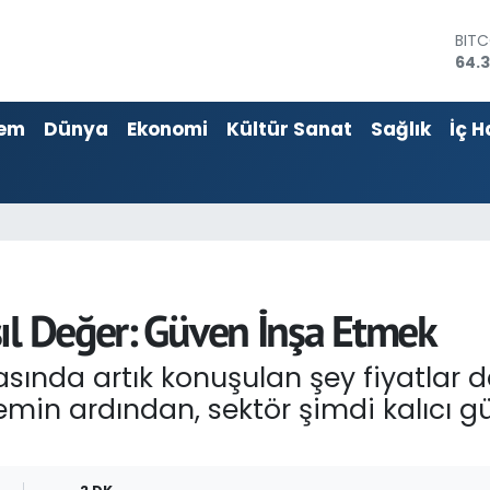
DOL
47,
EUR
55,
em
Dünya
Ekonomi
Kültür Sanat
Sağlık
İç H
STER
64,1
GRA
6574
BİST
13.8
BIT
64.
ıl Değer: Güven İnşa Etmek
sında artık konuşulan şey fiyatlar de
emin ardından, sektör şimdi kalıcı g