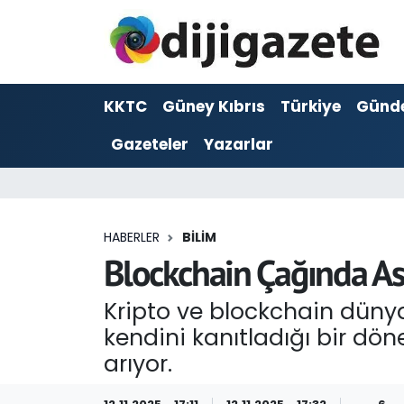
ADVERTORIAL
Hava Durumu
KKTC
Güney Kıbrıs
Türkiye
Günd
Dijigazete
Trafik Durumu
Gazeteler
Yazarlar
Dünya
Süper Lig Puan Durumu ve Fikstür
Eğitim
Tüm Manşetler
HABERLER
BILIM
Ekonomi
Son Dakika Haberleri
Blockchain Çağında As
Foto Galeri
Haber Arşivi
Kripto ve blockchain dünya
kendini kanıtladığı bir dön
GEZİ
arıyor.
Güncel