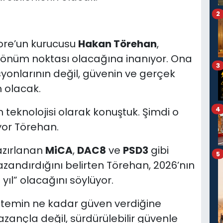
2
ore’un kurucusu
Hakan Törehan
,
r dönüm noktası olacağına inanıyor. Ona
3
yonlarının değil, güvenin ve gerçek
m olacak.
4
n teknolojisi olarak konuştuk. Şimdi o
yor Törehan.
azırlanan
MiCA
,
DAC8
ve
PSD3
gibi
5
zandırdığını belirten Törehan, 2026’nın
ıl” olacağını söylüyor.
 sistemin ne kadar güven verdiğine
zançla değil, sürdürülebilir güvenle