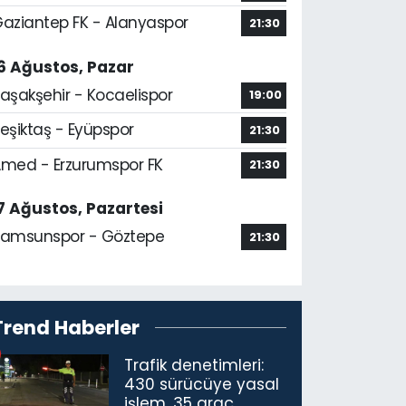
aziantep FK - Alanyaspor
21:30
6 Ağustos, Pazar
aşakşehir - Kocaelispor
19:00
eşiktaş - Eyüpspor
21:30
med - Erzurumspor FK
21:30
7 Ağustos, Pazartesi
amsunspor - Göztepe
21:30
Trend Haberler
Trafik denetimleri:
430 sürücüye yasal
işlem, 35 araç