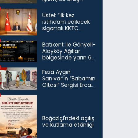
trafikten men
Üstel: “İlk kez
istihdam edilecek
sigortalı KKTC
vatandaşları için
maaş desteğini 35
Batıkent ile Gönyeli-
bin TL'ye çıkardık”
Alayköy Ağıllar
bölgesinde yarın 6
saatlik elektrik
kesintisi…
Feza Aygın
Sanıvar’ın “Babamın
Oltası” Sergisi Ercan
Havalimanı’nda
Açıldı
Boğaziçi'ndeki açılış
ve kutlama etkinliği