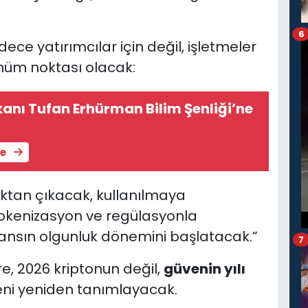
6
e yatırımcılar için değil, işletmeler
önüm noktası olacak:
nı Tufan Erhürman Bilim Şenliği’ne
le
ktan çıkacak, kullanılmaya
tokenizasyon ve regülasyonla
inansın olgunluk dönemini başlatacak.”
7
, 2026 kriptonun değil,
güvenin yılı
eni yeniden tanımlayacak.