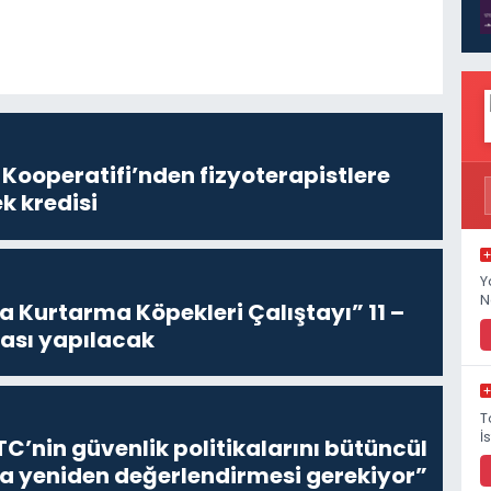
 Kooperatifi’nden fizyoterapistlere
k kredisi
Y
N
 Kurtarma Köpekleri Çalıştayı” 11 –
rası yapılacak
T
İ
C’nin güvenlik politikalarını bütüncül
la yeniden değerlendirmesi gerekiyor”