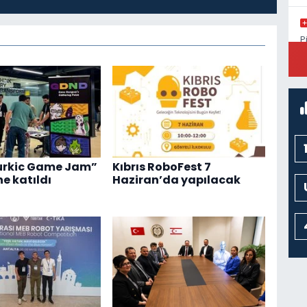
P
M
urkic Game Jam”
Kıbrıs RoboFest 7
ne katıldı
Haziran’da yapılacak