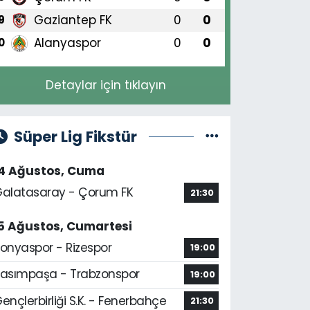
Gaziantep FK
0
0
9
Alanyaspor
0
0
0
Detaylar için tıklayın
Süper Lig Fikstür
14 Ağustos, Cuma
alatasaray - Çorum FK
21:30
5 Ağustos, Cumartesi
onyaspor - Rizespor
19:00
asımpaşa - Trabzonspor
19:00
ençlerbirliği S.K. - Fenerbahçe
21:30