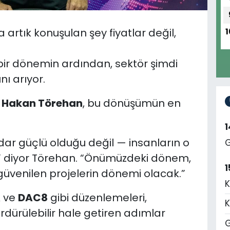
artık konuşulan şey fiyatlar değil,
1
 bir dönemin ardından, sektör şimdi
nı arıyor.
i
Hakan Törehan
, bu dönüşümün en
dar güçlü olduğu değil — insanların o
G
,” diyor Törehan. “Önümüzdeki dönem,
1
güvenilen projelerin dönemi olacak.”
K
A
ve
DAC8
gibi düzenlemeleri,
K
rdürülebilir hale getiren adımlar
G