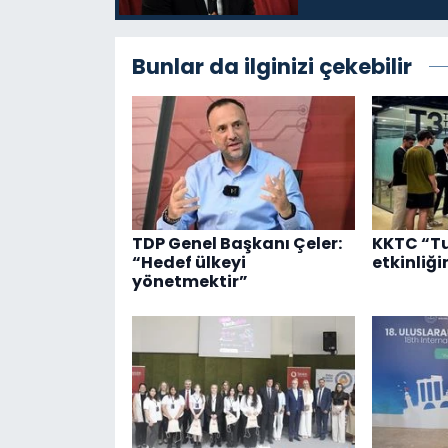
Bunlar da ilginizi çekebilir
TDP Genel Başkanı Çeler:
KKTC “T
“Hedef ülkeyi
etkinliği
yönetmektir”