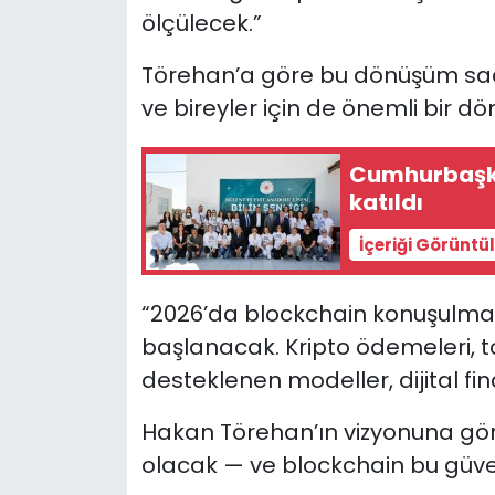
ölçülecek.”
Törehan’a göre bu dönüşüm sadec
ve bireyler için de önemli bir d
Cumhurbaşka
katıldı
İçeriği Görüntü
“2026’da blockchain konuşulma
başlanacak. Kripto ödemeleri, 
desteklenen modeller, dijital f
Hakan Törehan’ın vizyonuna göre
olacak — ve blockchain bu güv