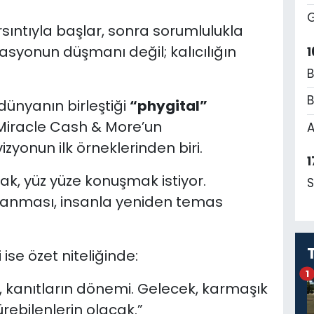
G
ıntıyla başlar, sonra sorumlulukla
asyonun düşmanı değil; kalıcılığın
1
B
B
 dünyanın birleştiği
“phygital”
Miracle Cash & More’un
A
onun ilk örneklerinden biri.
1
k, yüz yüze konuşmak istiyor.
S
zanması, insanla yeniden temas
ise özet niteliğinde:
1
l, kanıtların dönemi. Gelecek, karmaşık
rebilenlerin olacak.”