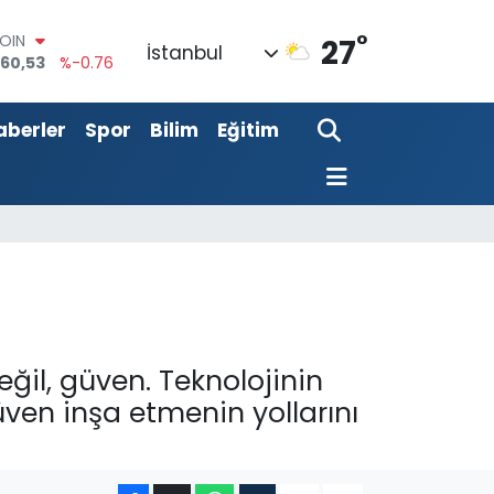
°
AR
27
İstanbul
7069
%0.17
O
0265
%0.01
aberler
Spor
Bilim
Eğitim
LİN
897
%0.02
M ALTIN
.81
%1.44
100
87
%64
COIN
360,53
%-0.76
ğil, güven. Teknolojinin
üven inşa etmenin yollarını