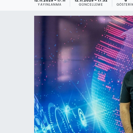
12.11.2025 - 17:11
12.11.2025 - 17:32
6
YAYINLANMA
GÜNCELLEME
GÖSTERI
Gündem
KKTC
KKTC YEREL SEÇİM 2018
Kültür Sanat
Magazin
Moda
Nöbetçi Eczaneler
Otomobil Dünyası
Politika