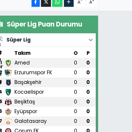
-
+
A
A
Süper Lig Puan Durumu
Süper Lig
#
Takım
O
P
Amed
0
0
1
Erzurumspor FK
0
0
2
Başakşehir
0
0
3
Kocaelispor
0
0
4
Beşiktaş
0
0
5
Eyüpspor
0
0
6
Galatasaray
0
0
7
Çorum FK
0
0
8