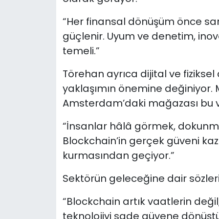
“Her finansal dönüşüm önce sars
güçlenir. Uyum ve denetim, inov
temeli.”
Törehan ayrıca dijital ve fiziksel
yaklaşımın önemine değiniyor. 
Amsterdam’daki mağazası bu vizy
“İnsanlar hâlâ görmek, dokunma
Blockchain’in gerçek güveni ka
kurmasından geçiyor.”
Sektörün geleceğine dair sözleri 
“Blockchain artık vaatlerin deği
teknolojiyi sade güvene dönüştü