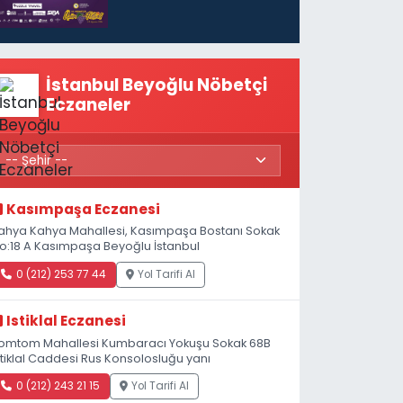
başlıyor
İstanbul Beyoğlu Nöbetçi
Eczaneler
Kasımpaşa Eczanesi
ahya Kahya Mahallesi, Kasımpaşa Bostanı Sokak
o:18 A Kasımpaşa Beyoğlu İstanbul
0 (212) 253 77 44
Yol Tarifi Al
Istiklal Eczanesi
omtom Mahallesi Kumbaracı Yokuşu Sokak 68B
stiklal Caddesi Rus Konsolosluğu yanı
0 (212) 243 21 15
Yol Tarifi Al