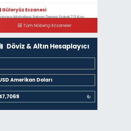
Güleryüz Eczanesi
iripaşa Mahallesi Şaban Deresi Sokak 7 D Koç
üzesi Arkası-kalaycıbahçe Meydana Doğru
Tüm Nöbetçi Eczaneler
0 (212) 369 95 85
Yol Tarifi Al
Döviz & Altın Hesaplayıcı
₺