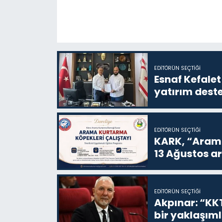
EDITÖRÜN SEÇTIĞI
Esnaf Kefalet
yatırım deste
EDITÖRÜN SEÇTIĞI
KARK, “Arama
13 Ağustos a
EDITÖRÜN SEÇTIĞI
Akpınar: “KKT
bir yaklaşım