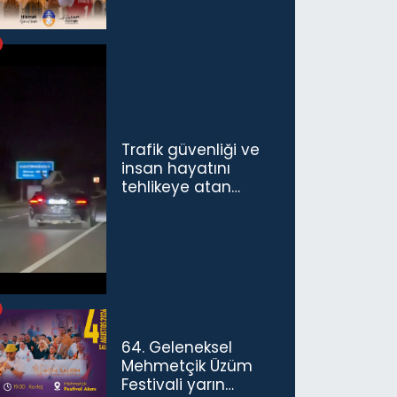
Trafik güvenliği ve
insan hayatını
tehlikeye atan
sürücü ve yolcuya
ceza...
64. Geleneksel
Mehmetçik Üzüm
Festivali yarın