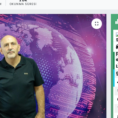
2 DK
M
OKUNMA SÜRESI