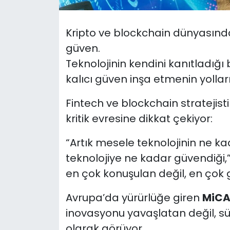
SAĞLIK
Kripto ve blockchain dünyasında 
güven.
Spor
Teknolojinin kendini kanıtladığı
Teknoloji
kalıcı güven inşa etmenin yolları
Fintech ve blockchain stratejist
TÜRKiYE
kritik evresine dikkat çekiyor:
Video Galeri
“Artık mesele teknolojinin ne ka
YAŞAM
teknolojiye ne kadar güvendiği
en çok konuşulan değil, en çok 
Yazarlar
Avrupa’da yürürlüğe giren
MiC
inovasyonu yavaşlatan değil, sü
olarak görüyor.