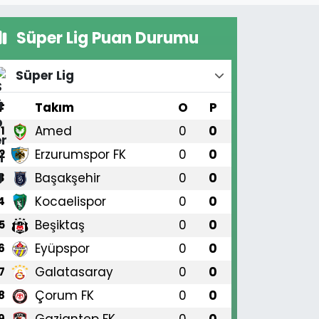
Süper Lig Puan Durumu
Süper Lig
#
Takım
O
P
Amed
0
0
1
Erzurumspor FK
0
0
2
Başakşehir
0
0
3
Kocaelispor
0
0
4
Beşiktaş
0
0
5
Eyüpspor
0
0
6
Galatasaray
0
0
7
Çorum FK
0
0
8
Gaziantep FK
0
0
9