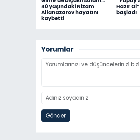
Girne’de bıçaklı saldırı…
“Yapay Z
40 yaşındaki Nizam
Hazır Ol”
Allanazarov hayatını
başladı
kaybetti
Yorumlar
Gönder