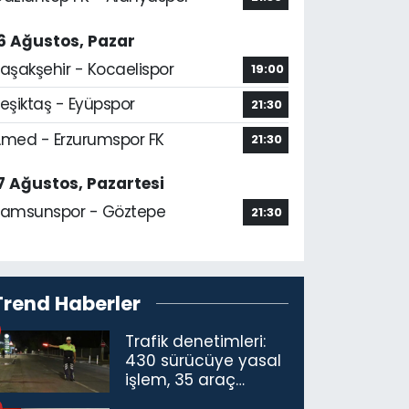
6 Ağustos, Pazar
aşakşehir - Kocaelispor
19:00
eşiktaş - Eyüpspor
21:30
med - Erzurumspor FK
21:30
7 Ağustos, Pazartesi
amsunspor - Göztepe
21:30
Trend Haberler
Trafik denetimleri:
430 sürücüye yasal
işlem, 35 araç
trafikten men