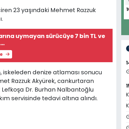
çiren 23 yaşındaki
Mehmet Razzuk
1
.
larına uymayan sürücüye 7 bin TL ve
a…
le
ün, iskeleden denize atlaması sonucu
G
et Razzuk Akyürek, c
ankurtaran
1
k Lefkoşa Dr. Burhan Nalbantoğlu
K
m servisinde tedavi altına alındı.
K
G
G