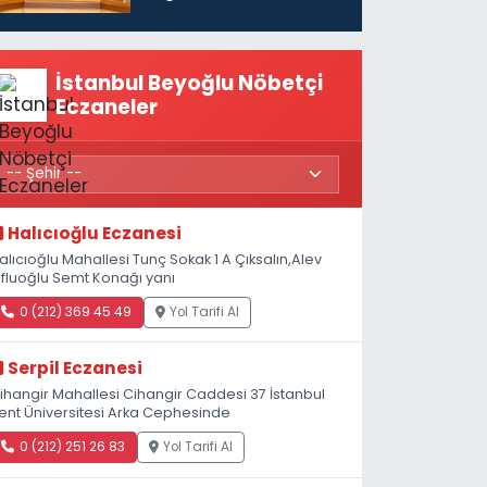
vatandaşları için
maaş desteğini 35
bin TL'ye çıkardık”
İstanbul Beyoğlu Nöbetçi
Eczaneler
Halıcıoğlu Eczanesi
alıcıoğlu Mahallesi Tunç Sokak 1 A Çıksalın,Alev
fluoğlu Semt Konağı yanı
0 (212) 369 45 49
Yol Tarifi Al
Serpil Eczanesi
ihangir Mahallesi Cihangir Caddesi 37 İstanbul
ent Üniversitesi Arka Cephesinde
0 (212) 251 26 83
Yol Tarifi Al