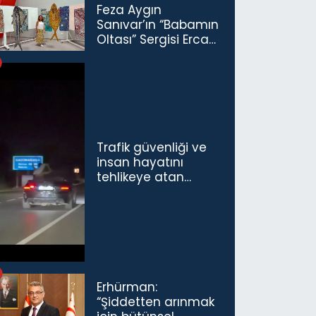
Feza Aygın
Sanıvar’ın “Babamın
Oltası” Sergisi Ercan
Havalimanı’nda
Açıldı
Trafik güvenliği ve
insan hayatını
tehlikeye atan
sürücü ve yolcuya
ceza...
Erhürman:
“Şiddetten arınmak