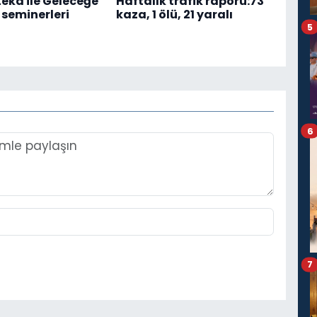
eka ile Geleceğe
Haftalık trafik raporu:73
 seminerleri
kaza, 1 ölü, 21 yaralı
5
6
7