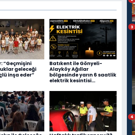
3
r: “Geçmişini
Batıkent ile Gönyeli-
cuklar geleceği
Alayköy Ağıllar
lü inşa eder”
bölgesinde yarın 6 saatlik
elektrik kesintisi…
4