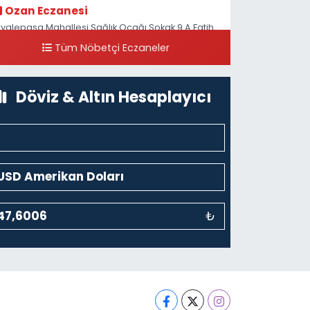
Ozan Eczanesi
iyalepaşa Mahallesi Sağlık Ocağı Sokak 9 A Fatih
ultan ASM Yanı
Tüm Nöbetçi Eczaneler
0 (212) 297 30 13
Yol Tarifi Al
Döviz & Altın Hesaplayıcı
₺