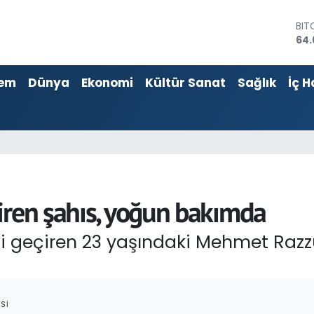
BIT
64.
DO
47
EU
55,
em
Dünya
Ekonomi
Kültür Sanat
Sağlık
İç H
STE
64,
GRA
651
BİS
13.
iren şahıs, yoğun bakımda
esi geçiren 23 yaşındaki Mehmet Raz
SI