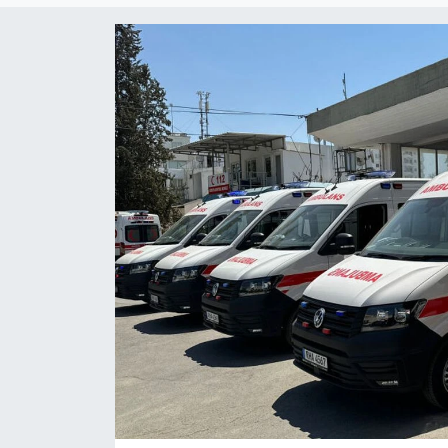
Gündem
KKTC
KKTC YEREL SEÇİM 2018
Kültür Sanat
Magazin
Moda
Nöbetçi Eczaneler
Otomobil Dünyası
Politika