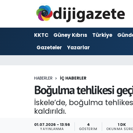
ADVERTORIAL
Hava Durumu
KKTC
Güney Kıbrıs
Türkiye
Günd
Dijigazete
Trafik Durumu
Gazeteler
Yazarlar
Dünya
Süper Lig Puan Durumu ve Fikstür
Eğitim
Tüm Manşetler
HABERLER
İÇ HABERLER
Ekonomi
Son Dakika Haberleri
Boğulma tehlikesi geç
Foto Galeri
Haber Arşivi
İskele’de, boğulma tehlik
kaldırıldı.
GEZİ
01.07.2026 - 13:56
4
1 DK
Güncel
YAYINLANMA
GÖSTERIM
OKUNMA SÜRE