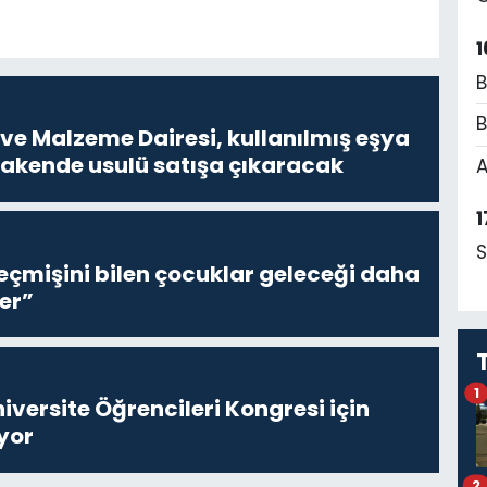
1
B
B
ve Malzeme Dairesi, kullanılmış eşya
erakende usulü satışa çıkaracak
A
1
S
eçmişini bilen çocuklar geleceği daha
er”
1
niversite Öğrencileri Kongresi için
yor
2