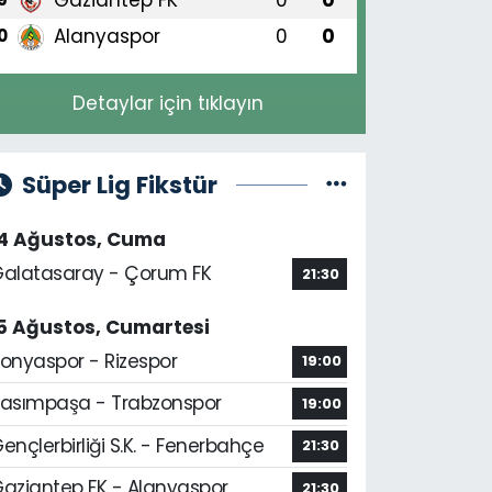
Alanyaspor
0
0
0
Detaylar için tıklayın
Süper Lig Fikstür
14 Ağustos, Cuma
alatasaray - Çorum FK
21:30
5 Ağustos, Cumartesi
onyaspor - Rizespor
19:00
asımpaşa - Trabzonspor
19:00
ençlerbirliği S.K. - Fenerbahçe
21:30
aziantep FK - Alanyaspor
21:30