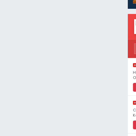
H
O
C
K