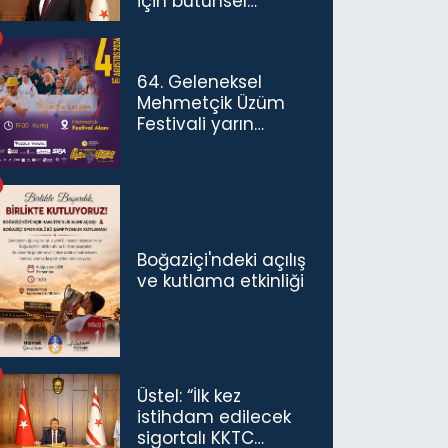
için bütünsel
politikaları
konuşmamız
gerekiyor”
64. Geleneksel
Mehmetçik Üzüm
Festivali yarın
başlıyor
Boğaziçi'ndeki açılış
ve kutlama etkinliği
Üstel: “İlk kez
istihdam edilecek
sigortalı KKTC