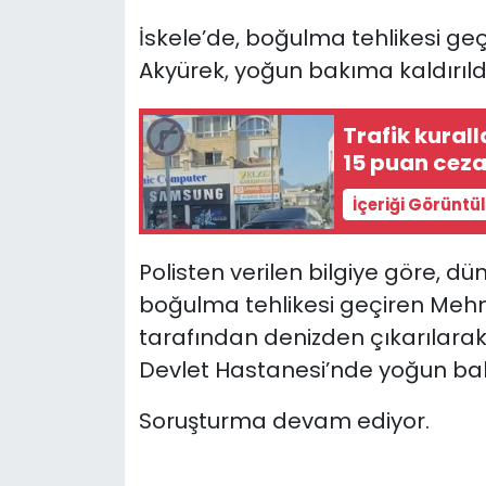
İskele’de, boğulma tehlikesi ge
SAĞLIK
Akyürek
, yoğun bakıma kaldırıldı
Spor
Trafik kural
15 puan cez
Teknoloji
İçeriği Görüntü
TÜRKiYE
Polisten verilen bilgiye göre, d
Video Galeri
boğulma tehlikesi geçiren
Mehm
YAŞAM
tarafından denizden çıkarılara
Devlet Hastanesi’nde yoğun bakı
Yazarlar
Soruşturma devam ediyor.