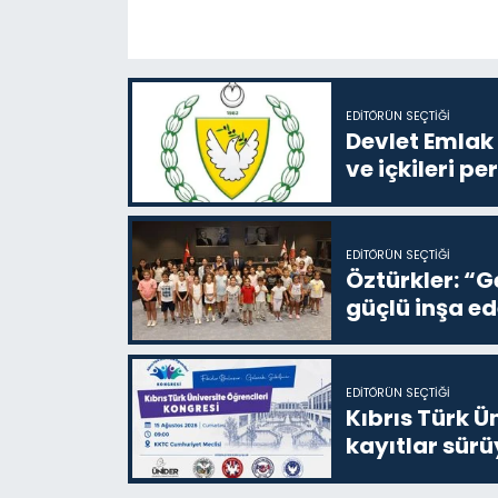
EDITÖRÜN SEÇTIĞI
Devlet Emlak 
ve içkileri p
EDITÖRÜN SEÇTIĞI
Öztürkler: “G
güçlü inşa ed
EDITÖRÜN SEÇTIĞI
Kıbrıs Türk Ü
kayıtlar sürü