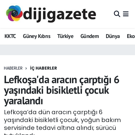
ADVERTORIAL
Hava Durumu
KKTC
Güney Kıbrıs
Türkiye
Gündem
Dünya
Ek
Dijigazete
Trafik Durumu
Dünya
Süper Lig Puan Durumu ve Fikstür
HABERLER
İÇ HABERLER
Eğitim
Tüm Manşetler
Lefkoşa'da aracın çarptığı 6
Ekonomi
Son Dakika Haberleri
yaşındaki bisikletli çocuk
yaralandı
Foto Galeri
Haber Arşivi
Lefkoşa’da dün aracın çarptığı 6
GEZİ
yaşındaki bisikletli çocuk, yoğun bakım
servisinde tedavi altına alındı; sürücü
Güncel