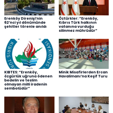
Erenköy Direnişi’nin
Öztürkler: “Erenköy,
62’nci yıl dönümünde
Kıbrıs Türk halkının
şehitler törenle anıldı
vatanına vurduğu
silinmez mührüdür”
KIBTES: “Erenköy,
Minik Misafirlerden Ercan
özgürlük uğruna ödenen
Havalimanı’na Keşif Turu
bedelin ve teslim
olmayan milli iradenin
sembolüdür”