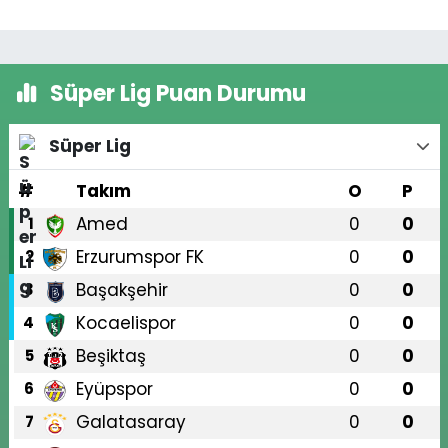
Süper Lig Puan Durumu
Süper Lig
#
Takım
O
P
Amed
0
0
1
Erzurumspor FK
0
0
2
Başakşehir
0
0
3
Kocaelispor
0
0
4
Beşiktaş
0
0
5
Eyüpspor
0
0
6
Galatasaray
0
0
7