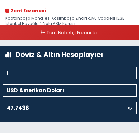
Zent Eczanesi
Kaptanpaşa Mahallesi Kasımpaşa Zincirlikuyu Caddesi 123B
İstanbul Beyoğlu 4 Nolu ASM Karşısı
Tüm Nöbetçi Eczaneler
0 (212) 297 96 92
Yol Tarifi Al
Döviz & Altın Hesaplayıcı
₺