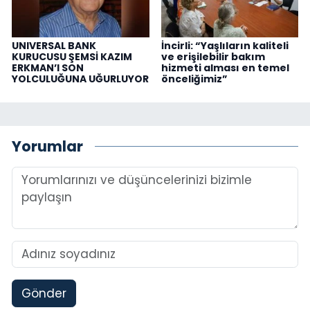
UNIVERSAL BANK
İncirli: “Yaşlıların kaliteli
KURUCUSU ŞEMSİ KAZIM
ve erişilebilir bakım
ERKMAN’I SON
hizmeti alması en temel
YOLCULUĞUNA UĞURLUYOR
önceliğimiz”
Yorumlar
Gönder