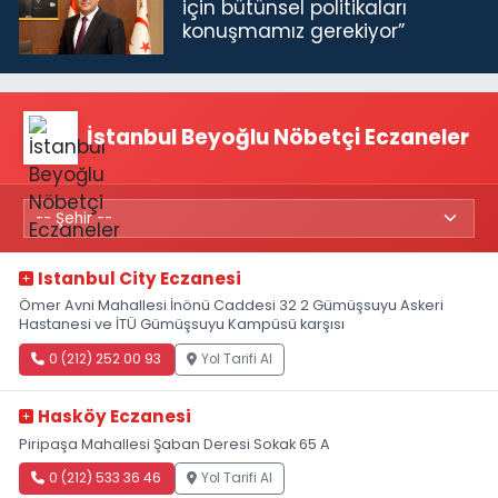
için bütünsel politikaları
konuşmamız gerekiyor”
İstanbul Beyoğlu Nöbetçi Eczaneler
Istanbul City Eczanesi
Ömer Avni Mahallesi İnönü Caddesi 32 2 Gümüşsuyu Askeri
Hastanesi ve İTÜ Gümüşsuyu Kampüsü karşısı
0 (212) 252 00 93
Yol Tarifi Al
Hasköy Eczanesi
Piripaşa Mahallesi Şaban Deresi Sokak 65 A
0 (212) 533 36 46
Yol Tarifi Al