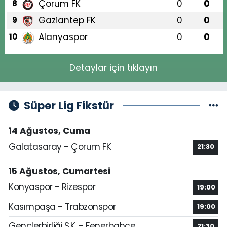
Çorum FK
0
0
8
Gaziantep FK
0
0
9
Alanyaspor
0
0
10
Detaylar için tıklayın
Süper Lig Fikstür
14 Ağustos, Cuma
Galatasaray - Çorum FK
21:30
15 Ağustos, Cumartesi
Konyaspor - Rizespor
19:00
Kasımpaşa - Trabzonspor
19:00
Gençlerbirliği S.K. - Fenerbahçe
21:30