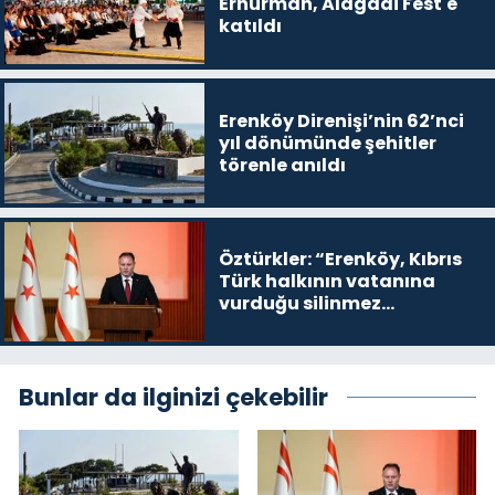
Erhürman, Alagadi Fest'e
katıldı
Erenköy Direnişi’nin 62’nci
yıl dönümünde şehitler
törenle anıldı
Öztürkler: “Erenköy, Kıbrıs
Türk halkının vatanına
vurduğu silinmez
mührüdür”
Bunlar da ilginizi çekebilir