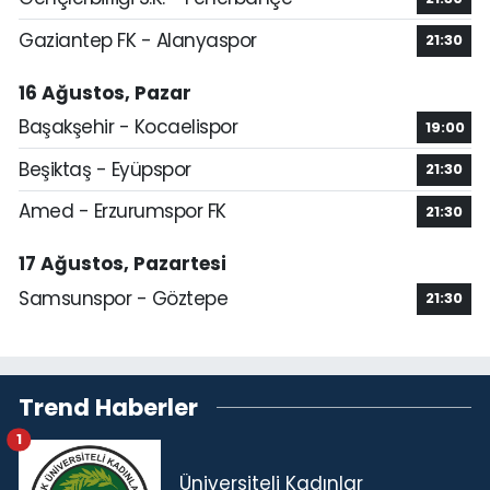
Gaziantep FK - Alanyaspor
21:30
16 Ağustos, Pazar
Başakşehir - Kocaelispor
19:00
Beşiktaş - Eyüpspor
21:30
Amed - Erzurumspor FK
21:30
17 Ağustos, Pazartesi
Samsunspor - Göztepe
21:30
Trend Haberler
1
Üniversiteli Kadınlar