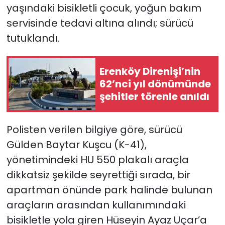
yaşındaki bisikletli çocuk, yoğun bakım
servisinde tedavi altına alındı; sürücü
SAĞLIK
tutuklandı.
Spor
Erenköy Direnişi’nin
Teknoloji
62’nci yıl dönümünde
şehitler törenle anıldı
TÜRKiYE
Video Galeri
Polisten verilen bilgiye göre, sürücü
Gülden Baytar Kuşcu (K-41),
YAŞAM
yönetimindeki HU 550 plakalı araçla
dikkatsiz şekilde seyrettiği sırada, bir
Yazarlar
apartman önünde park halinde bulunan
araçların arasından kullanımındaki
bisikletle yola giren Hüseyin Ayaz Uçar’a