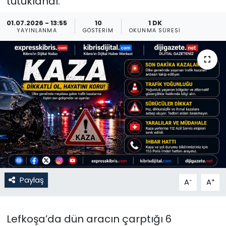
tutuklandı.
Gündem
01.07.2026 - 13:55
10
1 DK
YAYINLANMA
GÖSTERIM
OKUNMA SÜRESI
KKTC
KKTC YEREL SEÇİM 2018
Kültür Sanat
Magazin
Moda
Nöbetçi Eczaneler
Paylaş
-
+
A
A
Otomobil Dünyası
Lefkoşa’da dün aracın çarptığı 6
Politika