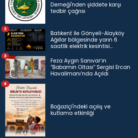
Derneği'nden şiddete karşı
tedbir çağrısı
2
Batıkent ile Gönyeli-Alayköy
Ağıllar bölgesinde yarın 6
saatlik elektrik kesintisi…
3
Feza Aygın Sanıvar’ın
“Babamın Oltası” Sergisi Ercan
Havalimanı’nda Açıldı
4
Boğaziçi'ndeki açılış ve
kutlama etkinliği