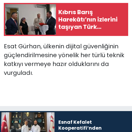
Kıbrıs Barış
Harekâtı’nın izlerini
taşıyan Türk
bayrağı, restorasyon
ve konservasyon
E
sat Gürhan,
ülkenin dijital güvenliğinin
sürecine alındı
güçlendirilmesine yönelik her türlü teknik
katkıyı vermeye hazır olduklarını da
vurguladı.
Esnaf Kefalet
Kooperatifi’nden