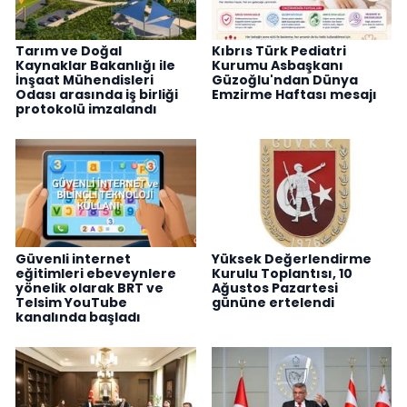
Tarım ve Doğal
Kıbrıs Türk Pediatri
Kaynaklar Bakanlığı ile
Kurumu Asbaşkanı
İnşaat Mühendisleri
Güzoğlu'ndan Dünya
Odası arasında iş birliği
Emzirme Haftası mesajı
protokolü imzalandı
Güvenli internet
Yüksek Değerlendirme
eğitimleri ebeveynlere
Kurulu Toplantısı, 10
yönelik olarak BRT ve
Ağustos Pazartesi
Telsim YouTube
gününe ertelendi
kanalında başladı