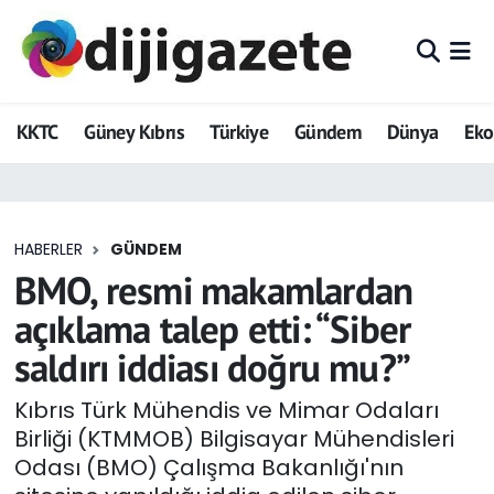
ADVERTORIAL
Hava Durumu
KKTC
Güney Kıbrıs
Türkiye
Gündem
Dünya
Ek
Dijigazete
Trafik Durumu
Dünya
Süper Lig Puan Durumu ve Fikstür
HABERLER
GÜNDEM
Eğitim
Tüm Manşetler
BMO, resmi makamlardan
Ekonomi
Son Dakika Haberleri
açıklama talep etti: “Siber
saldırı iddiası doğru mu?”
Foto Galeri
Haber Arşivi
Kıbrıs Türk Mühendis ve Mimar Odaları
GEZİ
Birliği (KTMMOB) Bilgisayar Mühendisleri
Odası (BMO) Çalışma Bakanlığı'nın
Güncel