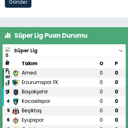
Gönder
Süper Lig Puan Durumu
Süper Lig
#
Takım
O
P
Amed
0
0
1
Erzurumspor FK
0
0
2
Başakşehir
0
0
3
Kocaelispor
0
0
4
Beşiktaş
0
0
5
Eyüpspor
0
0
6