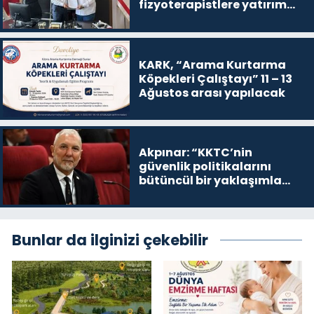
fizyoterapistlere yatırım
destek kredisi
KARK, “Arama Kurtarma
Köpekleri Çalıştayı” 11 – 13
Ağustos arası yapılacak
Akpınar: “KKTC’nin
güvenlik politikalarını
bütüncül bir yaklaşımla
yeniden değerlendirmesi
gerekiyor”
Bunlar da ilginizi çekebilir