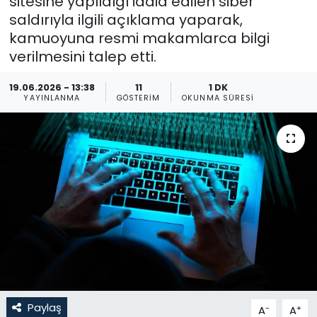
sitesine yapıldığı iddia edilen siber
saldırıyla ilgili açıklama yaparak,
Gündem
kamuoyuna resmi makamlarca bilgi
verilmesini talep etti.
KKTC
19.06.2026 - 13:38
11
1 DK
KKTC YEREL SEÇİM 2018
YAYINLANMA
GÖSTERIM
OKUNMA SÜRESI
Kültür Sanat
Magazin
Moda
Nöbetçi Eczaneler
Otomobil Dünyası
Paylaş
-
+
A
A
Politika