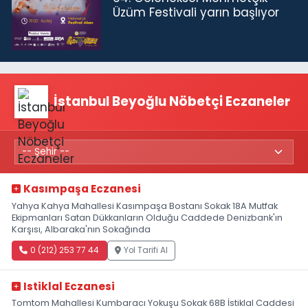
Üzüm Festivali yarın başlıyor
İstanbul Beyoğlu Nöbetçi Eczaneler
Kasımpaşa Eczanesi
Yahya Kahya Mahallesi Kasımpaşa Bostanı Sokak 18A Mutfak
Ekipmanları Satan Dükkanların Olduğu Caddede Denizbank'ın
Karşısı, Albaraka'nın Sokağında
0 (212) 253 77 44
Yol Tarifi Al
Istiklal Eczanesi
Tomtom Mahallesi Kumbaracı Yokuşu Sokak 68B İstiklal Caddesi