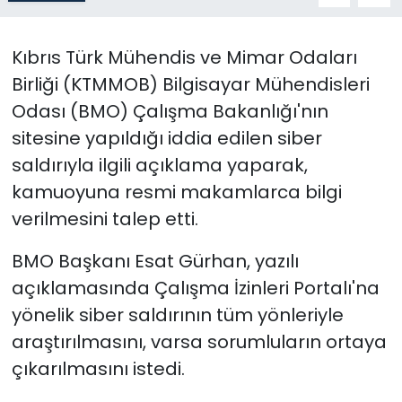
SAĞLIK
Kıbrıs Türk Mühendis ve Mimar Odaları
Birliği (
KTMMOB)
Bilgisayar Mühendisleri
Spor
Odası (BMO) Çalışma Bakanlığı'nın
Teknoloji
sitesine yapıldığı iddia edilen siber
saldırıyla ilgili açıklama yaparak,
TÜRKiYE
kamuoyuna resmi makamlarca bilgi
verilmesini talep etti.
Video Galeri
BMO
Başkanı E
sat Gürhan
, yazılı
YAŞAM
açıklamasında Çalışma İzinleri Portalı'na
yönelik siber saldırının
tüm yönleriyle
Yazarlar
araştırılmasını, varsa sorumluların ortaya
çıkarılmasını istedi.