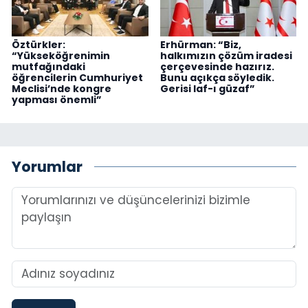
Öztürkler:
Erhürman: “Biz,
“Yükseköğrenimin
halkımızın çözüm iradesi
mutfağındaki
çerçevesinde hazırız.
öğrencilerin Cumhuriyet
Bunu açıkça söyledik.
Meclisi’nde kongre
Gerisi laf-ı güzaf”
yapması önemli”
Yorumlar