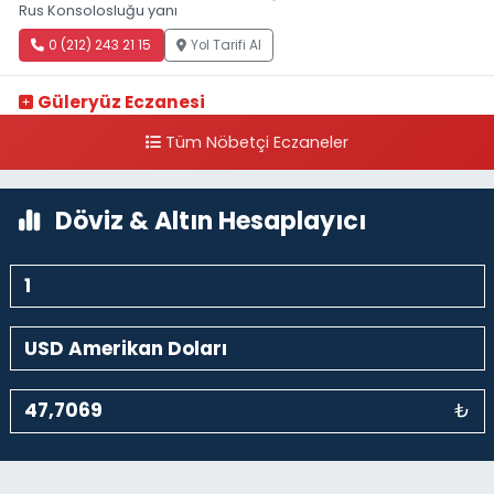
Rus Konsolosluğu yanı
0 (212) 243 21 15
Yol Tarifi Al
Güleryüz Eczanesi
Piripaşa Mahallesi Şaban Deresi Sokak 7 D Koç Müzesi Arkası-
Tüm Nöbetçi Eczaneler
kalaycıbahçe Meydana Doğru
0 (212) 369 95 85
Yol Tarifi Al
Döviz & Altın Hesaplayıcı
₺