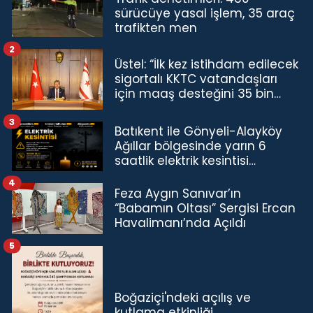
sürücüye yasal işlem, 35 araç
trafikten men
2
Üstel: “İlk kez istihdam edilecek
sigortalı KKTC vatandaşları
için maaş desteğini 35 bin
TL'ye çıkardık”
3
Batıkent ile Gönyeli-Alayköy
Ağıllar bölgesinde yarın 6
saatlik elektrik kesintisi…
4
Feza Aygın Sanıvar’ın
“Babamın Oltası” Sergisi Ercan
Havalimanı’nda Açıldı
5
Boğaziçi'ndeki açılış ve
kutlama etkinliği