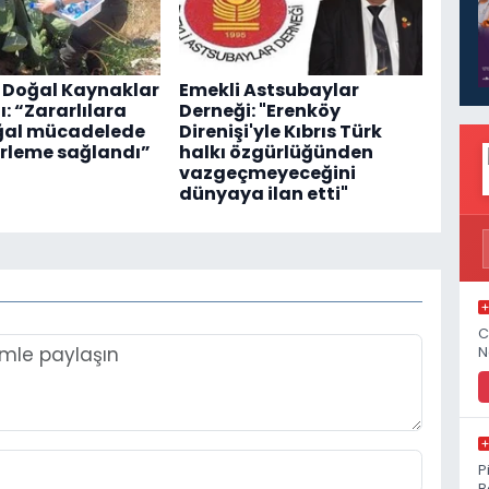
 Doğal Kaynaklar
Emekli Astsubaylar
: “Zararlılara
Derneği: "Erenköy
ğal mücadelede
Direnişi'yle Kıbrıs Türk
erleme sağlandı”
halkı özgürlüğünden
vazgeçmeyeceğini
dünyaya ilan etti"
C
N
P
B