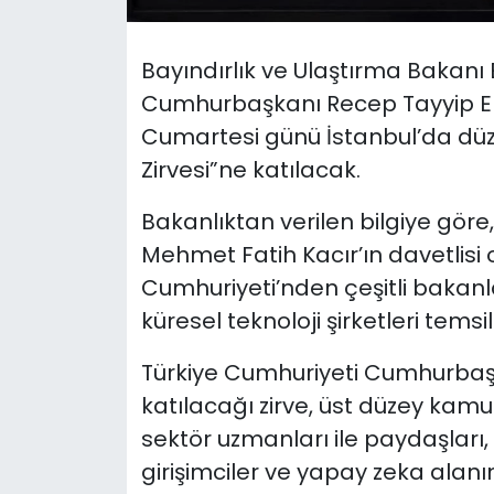
SAĞLIK
Bayındırlık ve Ulaştırma Bakanı 
Cumhurbaşkanı Recep Tayyip E
Spor
Cumartesi günü İstanbul’da dü
Teknoloji
Zirvesi”ne katılacak.
Bakanlıktan verilen bilgiye göre
TÜRKiYE
Mehmet Fatih Kacır’ın davetlisi o
Video Galeri
Cumhuriyeti’nden çeşitli bakanla
küresel teknoloji şirketleri temsi
YAŞAM
Türkiye Cumhuriyeti Cumhurbaş
Yazarlar
katılacağı zirve, üst düzey kamu t
sektör uzmanları ile paydaşları, 
girişimciler ve yapay zeka alanı