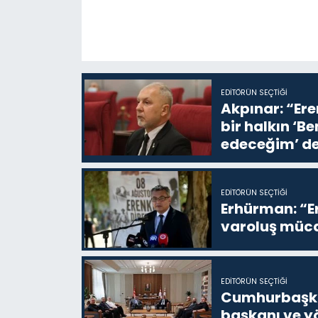
EDITÖRÜN SEÇTIĞI
Akpınar: “Ere
bir halkın ‘
edeceğim’ de
EDITÖRÜN SEÇTIĞI
Erhürman: “Er
varoluş müca
EDITÖRÜN SEÇTIĞI
Cumhurbaşkan
başkanı ve yö