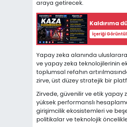
araya getirecek.
Kaldırıma d
İçeriği Görüntü
Yapay zeka alanında uluslararası 
ve yapay zeka teknolojilerinin
toplumsal refahın artırılması
zirve, üst düzey stratejik bir plat
Zirvede, güvenilir ve etik yapay z
yüksek performanslı hesaplama
girişimcilik ekosistemleri ve beş
politikalar ve teknolojik öncelikl