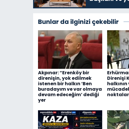
Bunlar da ilginizi çekebilir
Akpınar: “Erenköy bir
Erhürman
direnişin, yok edilmek
Direnişi 
istenen bir halkın ‘Ben
halkının
buradayım ve var olmaya
mücadel
devam edeceğim’ dediği
noktalar
yer