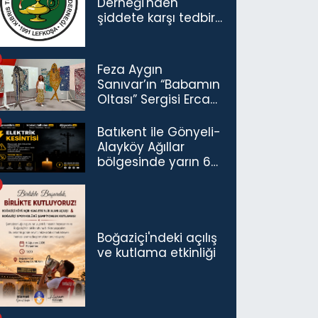
Derneği'nden
şiddete karşı tedbir
çağrısı
Feza Aygın
Sanıvar’ın “Babamın
Oltası” Sergisi Ercan
Havalimanı’nda
Açıldı
Batıkent ile Gönyeli-
Alayköy Ağıllar
bölgesinde yarın 6
saatlik elektrik
kesintisi…
Boğaziçi'ndeki açılış
ve kutlama etkinliği