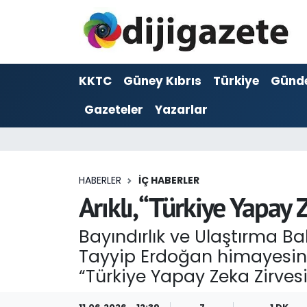
ADVERTORIAL
Hava Durumu
KKTC
Güney Kıbrıs
Türkiye
Günd
Dijigazete
Trafik Durumu
Gazeteler
Yazarlar
Dünya
Süper Lig Puan Durumu ve Fikstür
Eğitim
Tüm Manşetler
HABERLER
İÇ HABERLER
Ekonomi
Son Dakika Haberleri
Arıklı, “Türkiye Yapay 
Foto Galeri
Haber Arşivi
Bayındırlık ve Ulaştırma B
Tayyip Erdoğan himayesin
GEZİ
“Türkiye Yapay Zeka Zirvesi
Güncel