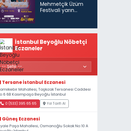
Mehmetçik Üzüm
Festivali yarın
başlıyor
İstanbul Beyoğlu Nöbetçi
Eczaneler
Tersane İstanbul Eczanesi
amiikebir Mahallesi, Taşkızak Tersanesi Caddesi
o:6 6B Kasımpaşa Beyoğlu İstanbul
0 (533) 395 65 65
Yol Tarifi Al
Güneş Eczanesi
iyale Paşa Mahallesi, Osmanoğlu Sokak No:10 A
eyoğlu İstanbul