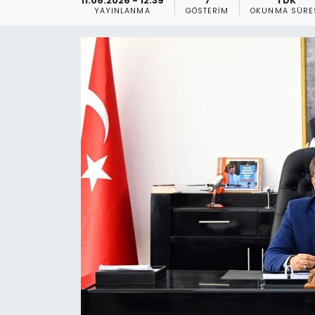
11.06.2026 - 12:39
7
1 DK
YAYINLANMA
GÖSTERIM
OKUNMA SÜRE
Gündem
KKTC
KKTC YEREL SEÇİM 2018
Kültür Sanat
Magazin
Moda
Nöbetçi Eczaneler
Otomobil Dünyası
Politika