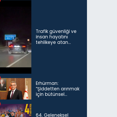
Trafik güvenliği ve
insan hayatını
tehlikeye atan
sürücü ve yolcuya
ceza...
Erhürman:
“Şiddetten arınmak
için bütünsel
politikaları
konuşmamız
gerekiyor”
64. Geleneksel