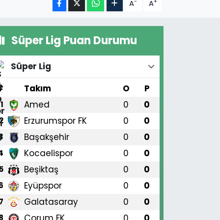
-
+
A
A
Süper Lig Puan Durumu
Süper Lig
#
Takım
O
P
Amed
0
0
1
Erzurumspor FK
0
0
2
Başakşehir
0
0
3
Kocaelispor
0
0
4
Beşiktaş
0
0
5
Eyüpspor
0
0
6
Galatasaray
0
0
7
Çorum FK
0
0
8