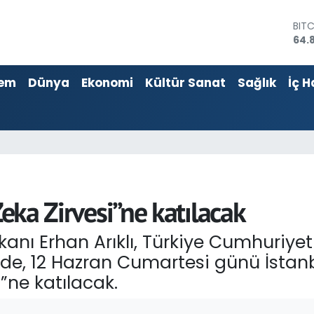
64.
DOL
47,
EU
55,
em
Dünya
Ekonomi
Kültür Sanat
Sağlık
İç H
STE
64,4
GRA
666
BİS
13.
Zeka Zirvesi”ne katılacak
akanı Erhan Arıklı, Türkiye Cumhuri
de, 12 Hazran Cumartesi günü İstan
”ne katılacak.