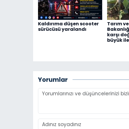
Kaldırıma düşen scooter
Tarım ve
sürücüsü yaralandı
Bakanlığı
karşı do
büyük il
Yorumlar