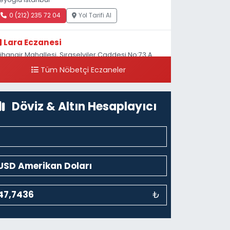
0 (212) 235 72 04
Yol Tarifi Al
Lara Eczanesi
ihangir Mahallesi, Sıraselviler Caddesi No:73 A
ihangir Beyoğlu İstanbul
Tüm Nöbetçi Eczaneler
0 (212) 293 90 86
Yol Tarifi Al
Döviz & Altın Hesaplayıcı
₺