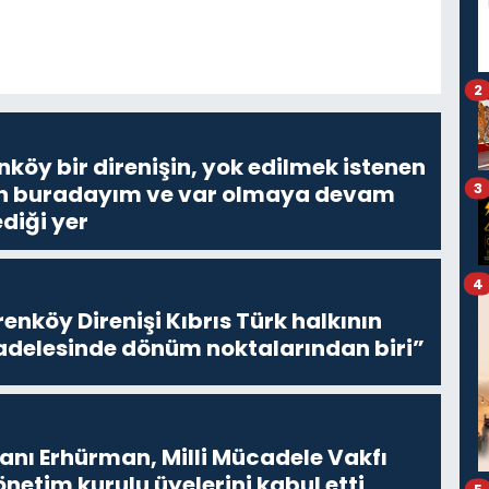
2
nköy bir direnişin, yok edilmek istenen
3
Ben buradayım ve var olmaya devam
diği yer
4
enköy Direnişi Kıbrıs Türk halkının
delesinde dönüm noktalarından biri”
ı Erhürman, Milli Mücadele Vakfı
netim kurulu üyelerini kabul etti