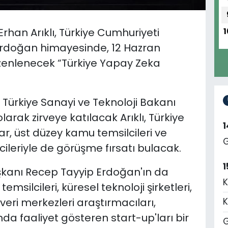
Erhan Arıklı, Türkiye Cumhuriyeti
1
rdoğan himayesinde, 12 Hazran
zenlenecek “Türkiye Yapay Zeka
, Türkiye Sanayi ve Teknoloji Bakanı
larak zirveye katılacak Arıklı, Türkiye
r, üst düzey kamu temsilcileri ve
G
lcileriyle de görüşme fırsatı bulacak.
1
kanı Recep Tayyip Erdoğan'ın da
K
emsilcileri, küresel teknoloji şirketleri,
veri merkezleri araştırmacıları,
K
nda faaliyet gösteren start-up'ları bir
G