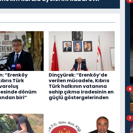
5
: “Erenköy
Dinçyürek: “Erenköy’de
Kıbrıs Türk
verilen mücadele, Kıbrıs
 varoluş
Türk halkının vatanına
6
esinde dönüm
sahip çıkma iradesinin en
ından biri”
güçlü göstergelerinden
7