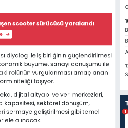
G
1
üşen scooter sürücüsü yaralandı
B
le
B
A
diyalog ile iş birliğinin güçlendirilmesi
 ekonomik büyüme, sanayi dönüşümü ile
1
ndaki rolünün vurgulanması amaçlanan
S
form niteliği taşıyor.
eka, dijital altyapı ve veri merkezleri,
 kapasitesi, sektörel dönüşüm,
eri sermaye geliştirilmesi gibi temel
1
er ele alınacak.