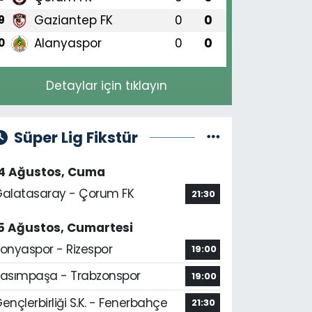
Gaziantep FK
0
0
9
Alanyaspor
0
0
0
Detaylar için tıklayın
Süper Lig Fikstür
14 Ağustos, Cuma
alatasaray - Çorum FK
21:30
5 Ağustos, Cumartesi
onyaspor - Rizespor
19:00
asımpaşa - Trabzonspor
19:00
ençlerbirliği S.K. - Fenerbahçe
21:30