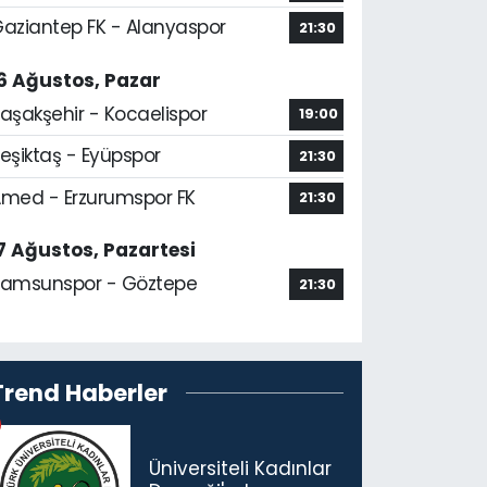
aziantep FK - Alanyaspor
21:30
6 Ağustos, Pazar
aşakşehir - Kocaelispor
19:00
eşiktaş - Eyüpspor
21:30
med - Erzurumspor FK
21:30
7 Ağustos, Pazartesi
amsunspor - Göztepe
21:30
Trend Haberler
Üniversiteli Kadınlar