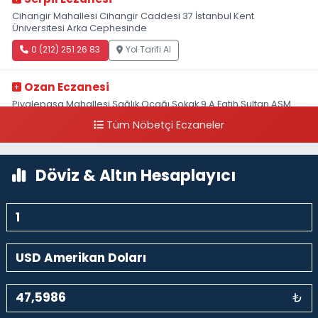
Cihangir Mahallesi Cihangir Caddesi 37 İstanbul Kent
Üniversitesi Arka Cephesinde
0 (212) 251 26 83
Yol Tarifi Al
Ozan Eczanesi
Piyalepaşa Mahallesi Sağlık Ocağı Sokak 9 A Fatih Sultan ASM
Yanı
Tüm Nöbetçi Eczaneler
0 (212) 297 30 13
Yol Tarifi Al
Döviz & Altın Hesaplayıcı
₺