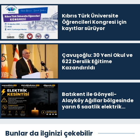
Kıbrıs Türk Üniversite
Öğrencileri Kongresi için
kayıtlar sürüyor
Çavuşoğlu: 30 Yeni Okul ve
622 Derslik Eğitime
Kazandırıldı
Batıkent ile Gönyeli-
Alayköy Ağıllar bölgesinde
yarın 6 saatlik elektrik
kesintisi…
Bunlar da ilginizi çekebilir