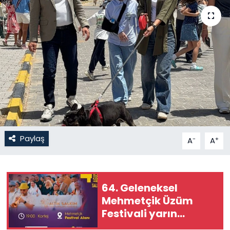
Gündem
KKTC
KKTC YEREL SEÇİM 2018
Kültür Sanat
Magazin
Paylaş
-
+
A
A
Moda
Nöbetçi Eczaneler
64. Geleneksel
Mehmetçik Üzüm
Otomobil Dünyası
Festivali yarın
başlıyor
Politika