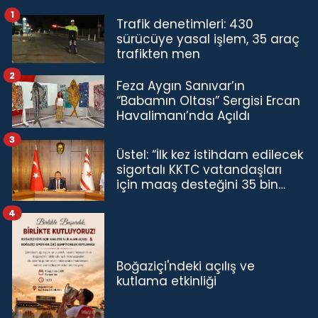
1
Trafik denetimleri: 430
sürücüye yasal işlem, 35 araç
trafikten men
2
Feza Aygın Sanıvar’ın
“Babamın Oltası” Sergisi Ercan
Havalimanı’nda Açıldı
3
Üstel: “İlk kez istihdam edilecek
sigortalı KKTC vatandaşları
için maaş desteğini 35 bin
TL'ye çıkardık”
4
Boğaziçi'ndeki açılış ve
kutlama etkinliği