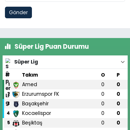
Gönder
Süper Lig Puan Durumu
Süper Lig
#
Takım
O
P
Amed
0
0
1
Erzurumspor FK
0
0
2
Başakşehir
0
0
3
Kocaelispor
0
0
4
Beşiktaş
0
0
5