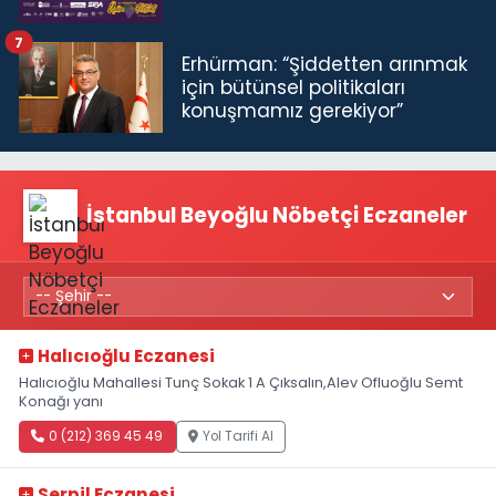
7
Erhürman: “Şiddetten arınmak
için bütünsel politikaları
konuşmamız gerekiyor”
İstanbul Beyoğlu Nöbetçi Eczaneler
Halıcıoğlu Eczanesi
Halıcıoğlu Mahallesi Tunç Sokak 1 A Çıksalın,Alev Ofluoğlu Semt
Konağı yanı
0 (212) 369 45 49
Yol Tarifi Al
Serpil Eczanesi