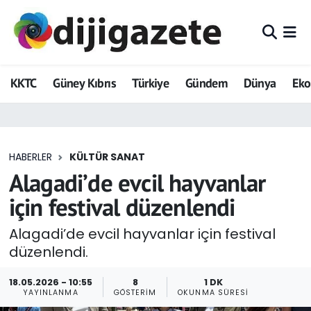
ADVERTORIAL
Hava Durumu
KKTC
Güney Kıbrıs
Türkiye
Gündem
Dünya
Ek
Dijigazete
Trafik Durumu
Dünya
Süper Lig Puan Durumu ve Fikstür
HABERLER
KÜLTÜR SANAT
Eğitim
Tüm Manşetler
Alagadi’de evcil hayvanlar
Ekonomi
Son Dakika Haberleri
için festival düzenlendi
Foto Galeri
Haber Arşivi
Alagadi’de evcil hayvanlar için festival
düzenlendi.
GEZİ
18.05.2026 - 10:55
8
1 DK
YAYINLANMA
GÖSTERIM
OKUNMA SÜRESI
Güncel