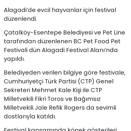
Alagadi’de evcil hayvanlar için festival
SAĞLIK
düzenlendi.
Spor
Çatalköy-Esentepe Belediyesi ve Pet Line
tarafından düzenlenen BC Pet Food Pet
Teknoloji
Festivali dün Alagadi Festival Alanı’nda
yapıldı.
TÜRKiYE
Belediyeden verilen bilgiye göre festivale,
Video Galeri
Cumhuriyetçi Türk Partisi (CTP) Genel
YAŞAM
Sekreteri Mehmet Kale Kişi ile CTP
Milletvekili Fikri Toros ve Bağımsız
Yazarlar
Milletvekili Jale Refik Rogers da sevimli
dostlarıyla katıldı.
Festival kapsamında köpek gösterileri,