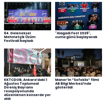
64. Geleneksel
"Alagadi Fest 2026",
Mehmetçik Üzüm
cuma günü başlayacak
Festivali başladı
KKTCDOB, Ankara’daki 1
Maner’in “Sofoklis” filmi
Ağustos Toplumsal
AB Bilgi Merkezi’nde
Direniş Bayramı
gösterildi
resepsiyonunda
düzenlenen konserde yer
aldı