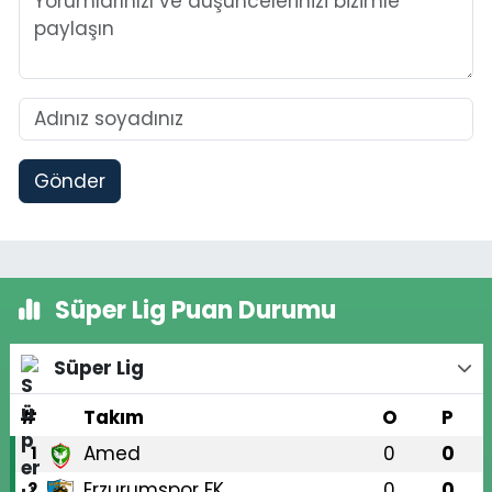
Gönder
Süper Lig Puan Durumu
Süper Lig
#
Takım
O
P
Amed
0
0
1
Erzurumspor FK
0
0
2