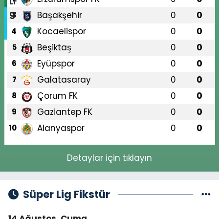
Başakşehir
0
0
3
Kocaelispor
0
0
4
Beşiktaş
0
0
5
Eyüpspor
0
0
6
Galatasaray
0
0
7
Çorum FK
0
0
8
Gaziantep FK
0
0
9
Alanyaspor
0
0
10
Detaylar için tıklayın
Süper Lig Fikstür
14 Ağustos, Cuma