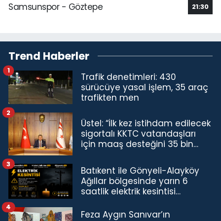
Samsunspor - Göztepe
21:30
Trend Haberler
1
Trafik denetimleri: 430
sürücüye yasal işlem, 35 araç
trafikten men
2
Üstel: “İlk kez istihdam edilecek
sigortalı KKTC vatandaşları
için maaş desteğini 35 bin
TL'ye çıkardık”
3
Batıkent ile Gönyeli-Alayköy
Ağıllar bölgesinde yarın 6
saatlik elektrik kesintisi…
4
Feza Aygın Sanıvar’ın