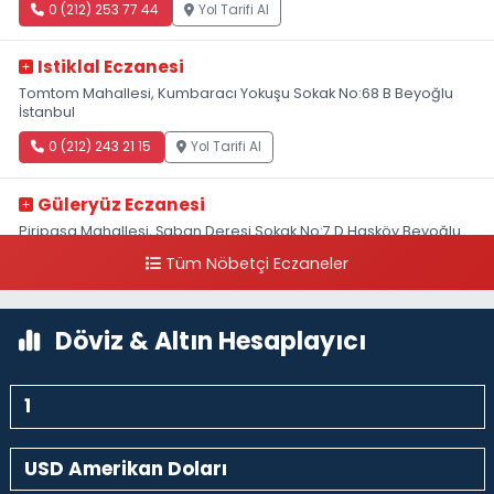
0 (212) 253 77 44
Yol Tarifi Al
Istiklal Eczanesi
Tomtom Mahallesi, Kumbaracı Yokuşu Sokak No:68 B Beyoğlu
İstanbul
0 (212) 243 21 15
Yol Tarifi Al
Güleryüz Eczanesi
Piripaşa Mahallesi, Şaban Deresi Sokak No:7 D Hasköy Beyoğlu
İstanbul
Tüm Nöbetçi Eczaneler
0 (212) 369 95 85
Yol Tarifi Al
Döviz & Altın Hesaplayıcı