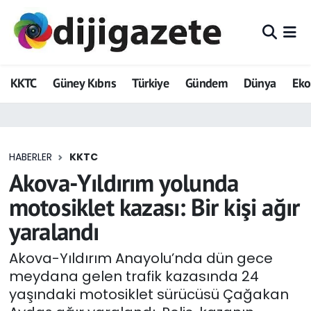
ADVERTORIAL
Hava Durumu
KKTC
Güney Kıbrıs
Türkiye
Gündem
Dünya
Ek
Dijigazete
Trafik Durumu
Dünya
Süper Lig Puan Durumu ve Fikstür
HABERLER
KKTC
Eğitim
Tüm Manşetler
Akova-Yıldırım yolunda
Ekonomi
Son Dakika Haberleri
motosiklet kazası: Bir kişi ağır
yaralandı
Foto Galeri
Haber Arşivi
Akova-Yıldırım Anayolu’nda dün gece
GEZİ
meydana gelen trafik kazasında 24
yaşındaki motosiklet sürücüsü Çağakan
Güncel