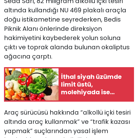
Seda Sarı, 82 miligram alkollü içki tesiri
altında kullandığı NU 469 plakalı araçla
doğu istikametine seyrederken, Bedis
Piknik Alanı önlerinde direksiyon
hakimiyetini kaybederek yolun soluna
çıktı ve toprak alanda bulunan okaliptus
ağacına çarptı.
İthal siyah üzümde
limit üstü,
molehiyada ise
tavsiye dışı bitki
koruma ürünü tespit
Araç sürücüsü hakkında “alkollü içki tesiri
edildi
altında araç kullanmak” ve “trafik kazası
yapmak” suçlarından yasal işlem