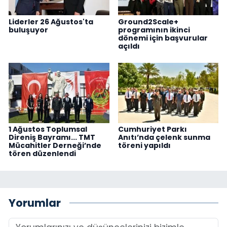
Liderler 26 Ağustos'ta
Ground2Scale+
buluşuyor
programının ikinci
dönemi için başvurular
açıldı
1 Ağustos Toplumsal
Cumhuriyet Parkı
Direniş Bayramı... TMT
Anıtı’nda çelenk sunma
Mücahitler Derneği’nde
töreni yapıldı
tören düzenlendi
Yorumlar