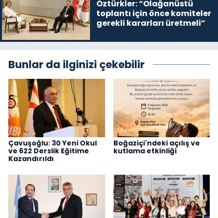
Öztürkler: “Olağanüstü
toplantı için önce komiteler
gerekli kararları üretmeli”
Bunlar da ilginizi çekebilir
Çavuşoğlu: 30 Yeni Okul
Boğaziçi'ndeki açılış ve
ve 622 Derslik Eğitime
kutlama etkinliği
Kazandırıldı