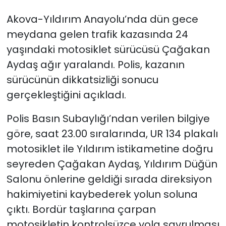
Akova-Yıldırım Anayolu’nda dün gece
SAĞLIK
meydana gelen trafik kazasında 24
yaşındaki motosiklet sürücüsü Çağakan
Spor
Aydaş ağır yaralandı. Polis, kazanın
Teknoloji
sürücünün dikkatsizliği sonucu
gerçekleştiğini açıkladı.
TÜRKiYE
Polis Basın Subaylığı’ndan verilen bilgiye
Video Galeri
göre, saat 23.00 sıralarında, UR 134 plakalı
motosiklet ile Yıldırım istikametine doğru
YAŞAM
seyreden Çağakan Aydaş, Yıldırım Düğün
Yazarlar
Salonu önlerine geldiği sırada direksiyon
hakimiyetini kaybederek yolun soluna
çıktı. Bordür taşlarına çarpan
motosikletin kontrolsüzce yola savrulması