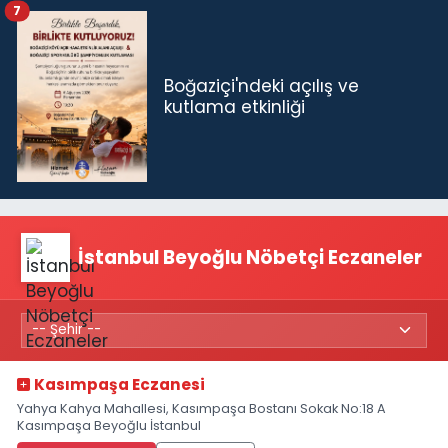
7
Boğaziçi'ndeki açılış ve
kutlama etkinliği
İstanbul Beyoğlu Nöbetçi Eczaneler
Kasımpaşa Eczanesi
Yahya Kahya Mahallesi, Kasımpaşa Bostanı Sokak No:18 A
Kasımpaşa Beyoğlu İstanbul