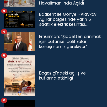
Havalimanı’nda Açıldı
3
Batıkent ile Gönyeli-Alayköy
Ağıllar bölgesinde yarın 6
saatlik elektrik kesintisi…
4
Erhürman: “Şiddetten arınmak
için bütünsel politikaları
konuşmamız gerekiyor”
5
Boğaziçi'ndeki açılış ve
kutlama etkinliği
6