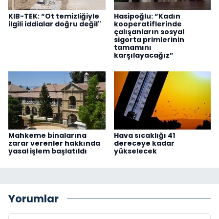
KIB-TEK: “Ot temizliğiyle
Hasipoğlu: “Kadın
ilgili iddialar doğru değil"
kooperatiflerinde
çalışanların sosyal
sigorta primlerinin
tamamını
karşılayacağız”
Mahkeme binalarına
Hava sıcaklığı 41
zarar verenler hakkında
dereceye kadar
yasal işlem başlatıldı
yükselecek
Yorumlar