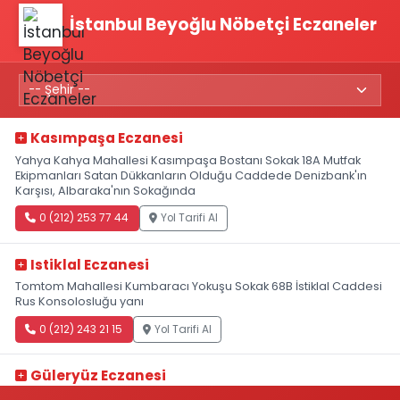
İstanbul Beyoğlu Nöbetçi Eczaneler
Kasımpaşa Eczanesi
Yahya Kahya Mahallesi Kasımpaşa Bostanı Sokak 18A Mutfak
Ekipmanları Satan Dükkanların Olduğu Caddede Denizbank'ın
Karşısı, Albaraka'nın Sokağında
0 (212) 253 77 44
Yol Tarifi Al
Istiklal Eczanesi
Tomtom Mahallesi Kumbaracı Yokuşu Sokak 68B İstiklal Caddesi
Rus Konsolosluğu yanı
0 (212) 243 21 15
Yol Tarifi Al
Güleryüz Eczanesi
Piripaşa Mahallesi Şaban Deresi Sokak 7 D Koç Müzesi Arkası-