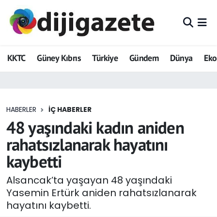
ADVERTORIAL
Hava Durumu
KKTC
Güney Kıbrıs
Türkiye
Gündem
Dünya
Ek
Dijigazete
Trafik Durumu
Dünya
Süper Lig Puan Durumu ve Fikstür
HABERLER
İÇ HABERLER
Eğitim
Tüm Manşetler
48 yaşındaki kadın aniden
Ekonomi
Son Dakika Haberleri
rahatsızlanarak hayatını
kaybetti
Foto Galeri
Haber Arşivi
Alsancak’ta yaşayan 48 yaşındaki
GEZİ
Yasemin Ertürk aniden rahatsızlanarak
hayatını kaybetti.
Güncel