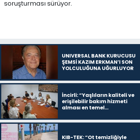
soruşturması sürüyor.
UNIVERSAL BANK KURUCUSU
ŞEMSİ KAZIM ERKMAN’I SON
YOLCULUĞUNA UĞURLUYOR
İncirli: “Yaşlıların kaliteli ve
erişilebilir bakım hizmeti
alması en temel
önceliğimiz”
KIB-TEK: “Ot temizliğiyle