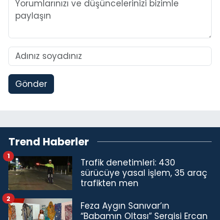
Gönder
Trend Haberler
1
Trafik denetimleri: 430
sürücüye yasal işlem, 35 araç
trafikten men
2
Feza Aygın Sanıvar’ın
“Babamın Oltası” Sergisi Ercan