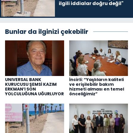
ilgili iddialar doğru değil"
Bunlar da ilginizi çekebilir
UNIVERSAL BANK
İncirli: “Yaşlıların kaliteli
KURUCUSU ŞEMSİ KAZIM
ve erişilebilir bakım
ERKMAN’I SON
hizmeti alması en temel
YOLCULUĞUNA UĞURLUYOR
önceliğimiz”