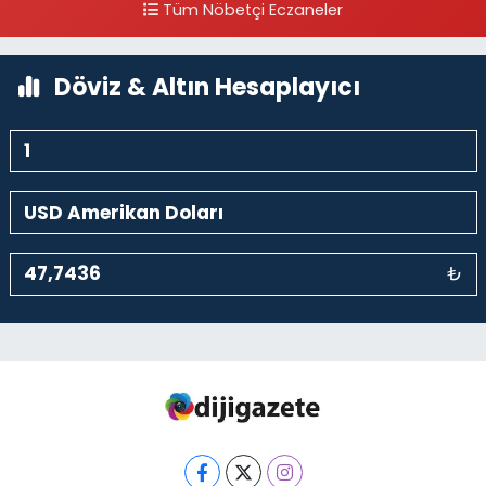
Tüm Nöbetçi Eczaneler
kalaycıbahçe Meydana Doğru
0 (212) 369 95 85
Yol Tarifi Al
Döviz & Altın Hesaplayıcı
₺