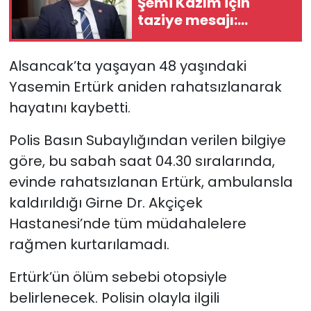
Şemi Kazım için
taziye mesajı:
SAĞLIK
“Ömrünü halka
hizmete adamış
Alsancak’ta yaşayan 48 yaşındaki
Spor
değerli insandı”
Yasemin Ertürk aniden rahatsızlanarak
Teknoloji
hayatını kaybetti.
TÜRKiYE
Polis Basın Subaylığından verilen bilgiye
göre, bu sabah saat 04.30 sıralarında,
Video Galeri
evinde rahatsızlanan Ertürk, ambulansla
kaldırıldığı Girne Dr. Akçiçek
YAŞAM
Hastanesi’nde tüm müdahalelere
rağmen kurtarılamadı.
Yazarlar
Ertürk’ün ölüm sebebi otopsiyle
belirlenecek. Polisin olayla ilgili