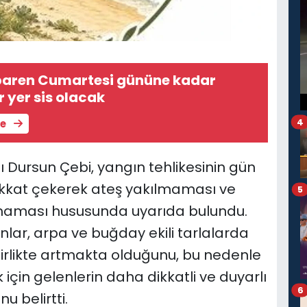
ibaren Cumartesi gününe kadar
r yer sis olacak
4
le
Dursun Çebi, yangın tehlikesinin gün
kkat çekerek ateş yakılmaması ve
5
ılmaması hususunda uyarıda bulundu.
nlar, arpa ve buğday ekili tarlalarda
 birlikte artmakta olduğunu, bu nedenle
çin gelenlerin daha dikkatli ve duyarlı
6
 belirtti.