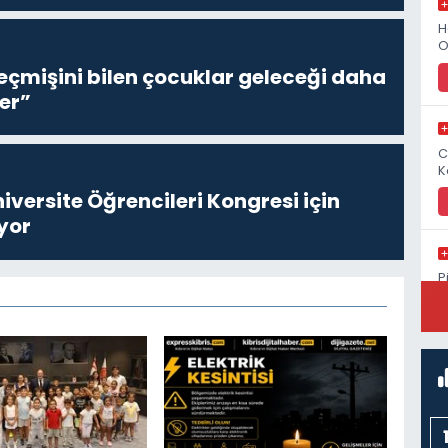
H
O
eçmişini bilen çocuklar geleceği daha
er”
C
K
niversite Öğrencileri Kongresi için
yor
P
S