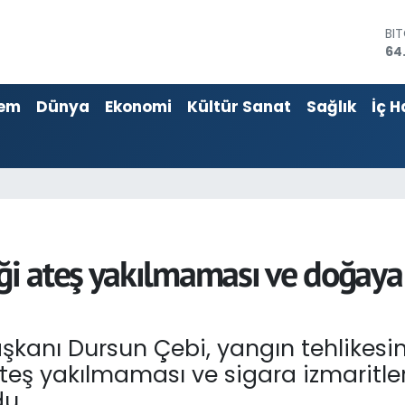
BI
64
DO
47
EU
em
Dünya
Ekonomi
Kültür Sanat
Sağlık
İç H
55
ST
64
GR
65
Bİ
13
 ateş yakılmaması ve doğaya 
kanı Dursun Çebi, yangın tehlikesi
teş yakılmaması ve sigara izmaritle
u.