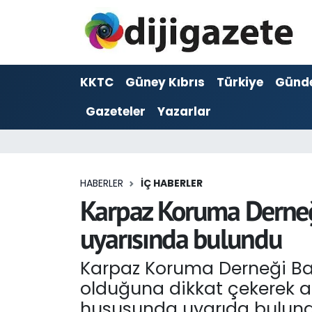
ADVERTORIAL
Hava Durumu
KKTC
Güney Kıbrıs
Türkiye
Günd
Dijigazete
Trafik Durumu
Gazeteler
Yazarlar
Dünya
Süper Lig Puan Durumu ve Fikstür
Eğitim
Tüm Manşetler
HABERLER
İÇ HABERLER
Ekonomi
Son Dakika Haberleri
Karpaz Koruma Derneği
uyarısında bulundu
Foto Galeri
Haber Arşivi
Karpaz Koruma Derneği Baş
GEZİ
olduğuna dikkat çekerek a
Güncel
hususunda uyarıda bulund