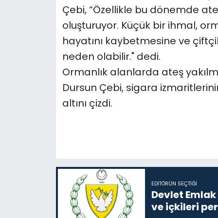
Çebi, “Özellikle bu dönemde ate
oluşturuyor. Küçük bir ihmal, or
hayatını kaybetmesine ve çiftçil
neden olabilir." dedi.
Ormanlık alanlarda ateş yakılm
Dursun Çebi, sigara izmaritlerin
altını çizdi.
EDITÖRÜN SEÇTIĞI
Devlet Emlak 
ve içkileri p