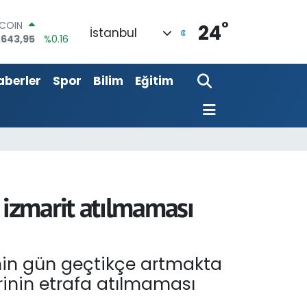
TCOIN
°
.643,95
%0.16
24
İstanbul
LAR
,6704
%0
RO
aberler
Spor
Bilim
Eğitim
,0406
%-0.08
ERLİN
,2143
%0
AM ALTIN
00.87
%0.12
ST100
.799
%70
izmarit atılmaması
nin gün geçtikçe artmakta
rinin etrafa atılmaması