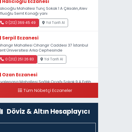
Halıcıoğlu Eczanesi
alıcıoğlu Mahallesi Tunç Sokak 1 A Çıksalın,Alev
fluoğlu Semt Konağı yanı
0 (212) 369 45 49
Yol Tarifi Al
Serpil Eczanesi
ihangir Mahallesi Cihangir Caddesi 37 İstanbul
ent Üniversitesi Arka Cephesinde
0 (212) 251 26 83
Yol Tarifi Al
Ozan Eczanesi
iyalepaşa Mahallesi Sağlık Ocağı Sokak 9 A Fatih
ultan ASM Yanı
Tüm Nöbetçi Eczaneler
0 (212) 297 30 13
Yol Tarifi Al
Döviz & Altın Hesaplayıcı