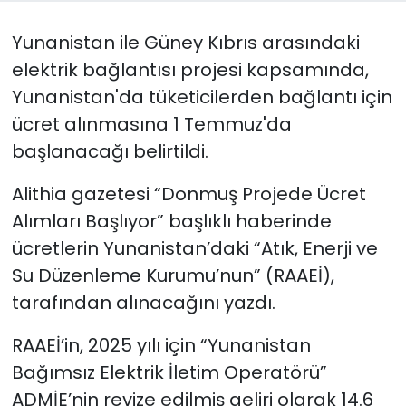
Yunanistan ile Güney Kıbrıs arasındaki
SAĞLIK
elektrik bağlantısı projesi kapsamında,
Spor
Yunanistan'da tüketicilerden bağlantı için
ücret alınmasına 1 Temmuz'da
Teknoloji
başlanacağı belirtildi.
TÜRKiYE
Alithia gazetesi “Donmuş Projede Ücret
Alımları Başlıyor” başlıklı haberinde
Video Galeri
ücretlerin Yunanistan’daki “Atık, Enerji ve
YAŞAM
Su Düzenleme Kurumu’nun” (RAAEİ),
tarafından alınacağını yazdı.
Yazarlar
RAAEİ’in, 2025 yılı için “Yunanistan
Bağımsız Elektrik İletim Operatörü”
ADMİE’nin revize edilmiş geliri olarak 14.6