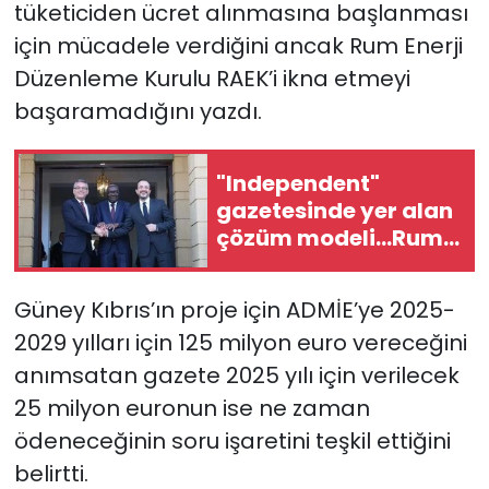
tüketiciden ücret alınmasına başlanması
için mücadele verdiğini ancak Rum Enerji
Düzenleme Kurulu RAEK’i ikna etmeyi
başaramadığını yazdı.
"Independent"
gazetesinde yer alan
çözüm modeli...Rum
Yönetiminden
"ihtiyatlı" olunması
Güney Kıbrıs’ın proje için ADMİE’ye 2025-
tavsiyesi
2029 yılları için 125 milyon euro vereceğini
anımsatan gazete 2025 yılı için verilecek
25 milyon euronun ise ne zaman
ödeneceğinin soru işaretini teşkil ettiğini
belirtti.