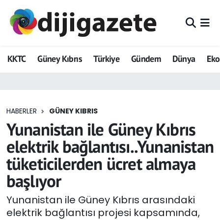
ADVERTORIAL
Hava Durumu
KKTC
Güney Kıbrıs
Türkiye
Gündem
Dünya
Ek
Dijigazete
Trafik Durumu
Dünya
Süper Lig Puan Durumu ve Fikstür
HABERLER
GÜNEY KIBRIS
Eğitim
Tüm Manşetler
Yunanistan ile Güney Kıbrıs
Ekonomi
Son Dakika Haberleri
elektrik bağlantısı..Yunanistan
tüketicilerden ücret almaya
Foto Galeri
Haber Arşivi
başlıyor
GEZİ
Yunanistan ile Güney Kıbrıs arasındaki
elektrik bağlantısı projesi kapsamında,
Güncel