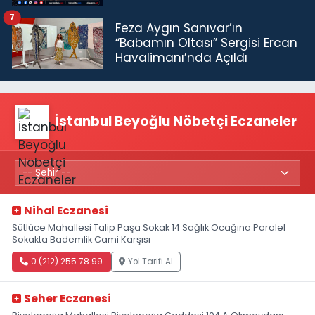
7
Feza Aygın Sanıvar’ın
“Babamın Oltası” Sergisi Ercan
Havalimanı’nda Açıldı
İstanbul Beyoğlu Nöbetçi Eczaneler
Nihal Eczanesi
Sütlüce Mahallesi Talip Paşa Sokak 14 Sağlık Ocağına Paralel
Sokakta Bademlik Cami Karşısı
0 (212) 255 78 99
Yol Tarifi Al
Seher Eczanesi