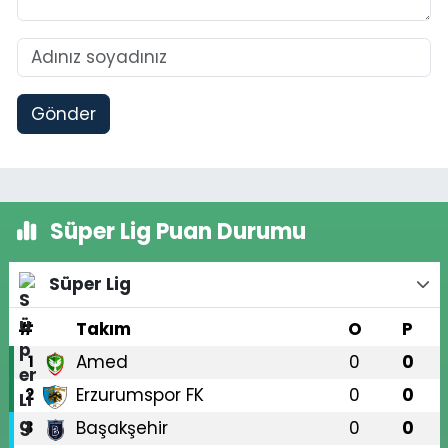
Gönder
Süper Lig Puan Durumu
Süper Lig
#
Takım
O
P
Amed
0
0
1
Erzurumspor FK
0
0
2
Başakşehir
0
0
3