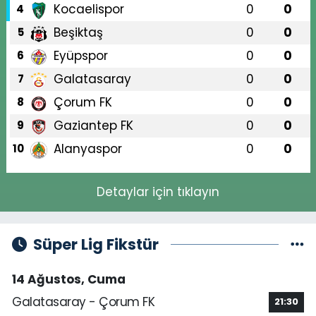
Kocaelispor
0
0
4
Beşiktaş
0
0
5
Eyüpspor
0
0
6
Galatasaray
0
0
7
Çorum FK
0
0
8
Gaziantep FK
0
0
9
Alanyaspor
0
0
10
Detaylar için tıklayın
Süper Lig Fikstür
14 Ağustos, Cuma
Galatasaray - Çorum FK
21:30