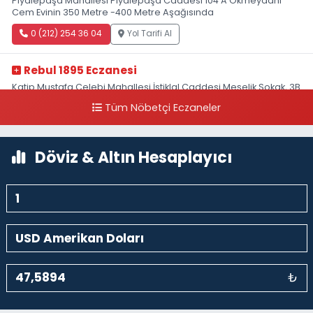
Piyalepaşa Mahallesi Piyalepaşa Caddesi 104 A Okmeydanı
Cem Evinin 350 Metre -400 Metre Aşağısında
0 (212) 254 36 04
Yol Tarifi Al
Rebul 1895 Eczanesi
Katip Mustafa Çelebi Mahallesi İstiklal Caddesi Meşelik Sokak, 3B
Akbank Sanat karşısı, Fransız Konsolosluğu Çaprazı
Tüm Nöbetçi Eczaneler
0 (212) 243 69 36
Yol Tarifi Al
Döviz & Altın Hesaplayıcı
₺