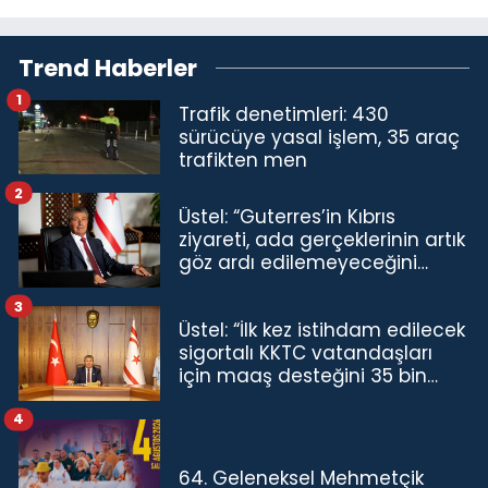
Trend Haberler
1
Trafik denetimleri: 430
sürücüye yasal işlem, 35 araç
trafikten men
2
Üstel: “Guterres’in Kıbrıs
ziyareti, ada gerçeklerinin artık
göz ardı edilemeyeceğini
göstermiştir”
3
Üstel: “İlk kez istihdam edilecek
sigortalı KKTC vatandaşları
için maaş desteğini 35 bin
TL'ye çıkardık”
4
64. Geleneksel Mehmetçik