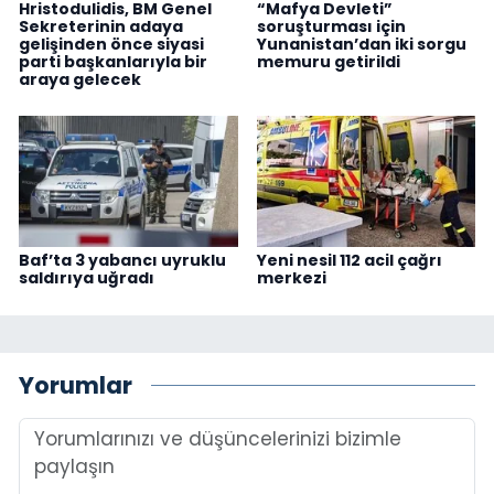
Hristodulidis, BM Genel
“Mafya Devleti”
Sekreterinin adaya
soruşturması için
gelişinden önce siyasi
Yunanistan’dan iki sorgu
parti başkanlarıyla bir
memuru getirildi
araya gelecek
Baf’ta 3 yabancı uyruklu
Yeni nesil 112 acil çağrı
saldırıya uğradı
merkezi
Yorumlar