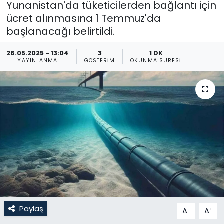
Yunanistan'da tüketicilerden bağlantı için
ücret alınmasına 1 Temmuz'da
Gündem
başlanacağı belirtildi.
KKTC
26.05.2025 - 13:04
3
1 DK
YAYINLANMA
GÖSTERIM
OKUNMA SÜRESI
KKTC YEREL SEÇİM 2018
Kültür Sanat
Magazin
Moda
Nöbetçi Eczaneler
Otomobil Dünyası
Paylaş
-
+
A
A
Politika