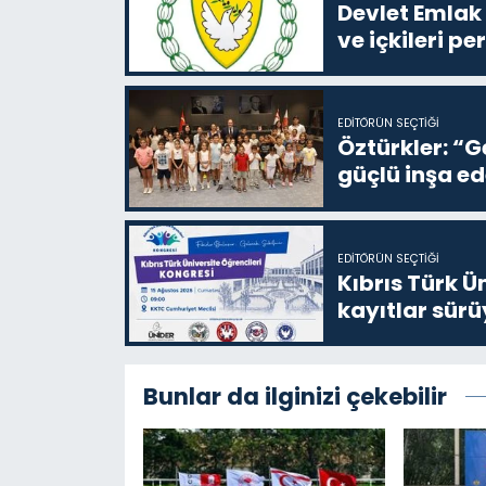
Devlet Emlak 
ve içkileri p
EDITÖRÜN SEÇTIĞI
Öztürkler: “G
güçlü inşa ed
EDITÖRÜN SEÇTIĞI
Kıbrıs Türk Ü
kayıtlar sürü
Bunlar da ilginizi çekebilir