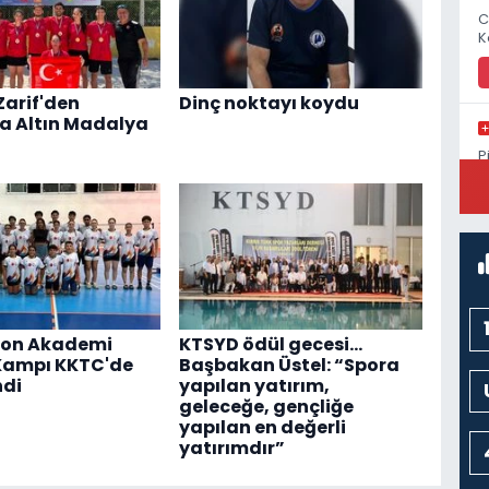
C
K
Zarif'den
Dinç noktayı koydu
a Altın Madalya
P
S
on Akademi
KTSYD ödül gecesi...
Kampı KKTC'de
Başbakan Üstel: “Spora
ndi
yapılan yatırım,
geleceğe, gençliğe
yapılan en değerli
yatırımdır”