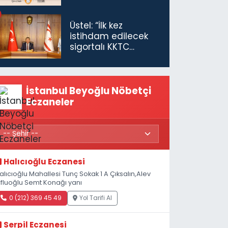
Üstel: “İlk kez
istihdam edilecek
sigortalı KKTC
vatandaşları için
maaş desteğini 35
bin TL'ye çıkardık”
İstanbul Beyoğlu Nöbetçi
Eczaneler
Halıcıoğlu Eczanesi
alıcıoğlu Mahallesi Tunç Sokak 1 A Çıksalın,Alev
fluoğlu Semt Konağı yanı
0 (212) 369 45 49
Yol Tarifi Al
Serpil Eczanesi