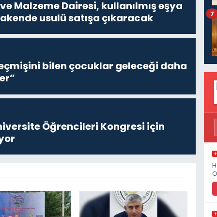
ve Malzeme Dairesi, kullanılmış eşya
7
erakende usulü satışa çıkaracak
eçmişini bilen çocuklar geleceği daha
er”
niversite Öğrencileri Kongresi için
yor
H
O