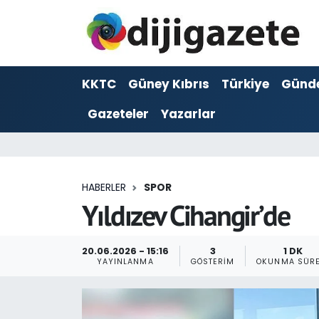
ADVERTORIAL
Hava Durumu
KKTC
Güney Kıbrıs
Türkiye
Günd
Dijigazete
Trafik Durumu
Gazeteler
Yazarlar
Dünya
Süper Lig Puan Durumu ve Fikstür
Eğitim
Tüm Manşetler
HABERLER
SPOR
Ekonomi
Son Dakika Haberleri
Yıldızev Cihangir’de
Foto Galeri
Haber Arşivi
20.06.2026 - 15:16
3
1 DK
YAYINLANMA
GÖSTERIM
OKUNMA SÜRE
GEZİ
Güncel