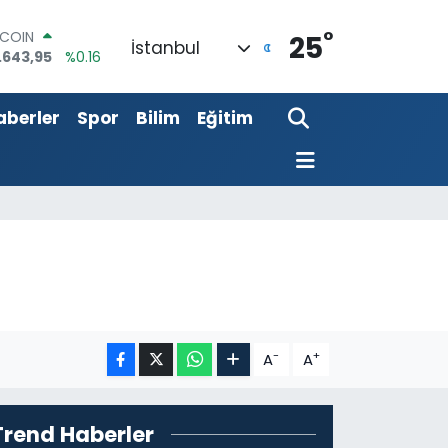
°
TCOIN
25
İstanbul
.643,95
%0.16
LAR
,6006
%0.06
RO
aberler
Spor
Bilim
Eğitim
,0250
%0.02
ERLİN
,2398
%0.2
AM ALTIN
00.87
%0.12
ST100
.799
%70
-
+
A
A
Trend Haberler