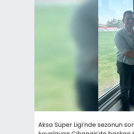
Gündem
KKTC
KKTC YEREL SEÇİM 2018
Kültür Sanat
Magazin
Moda
Nöbetçi Eczaneler
Otomobil Dünyası
Aksa Süper Ligi’nde sezonun s
Politika
kovalayan Cihangir’de başkan H