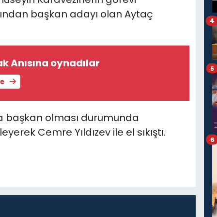
dından başkan adayı olan Aytaç
4
k Anısına oynadılar
5
le
lda başkan olması durumunda
eyerek Cemre Yıldızev ile el sıkıştı.
6