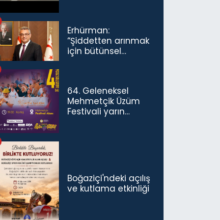
Erhürman:
“Şiddetten arınmak
için bütünsel
politikaları
konuşmamız
gerekiyor”
64. Geleneksel
Mehmetçik Üzüm
Festivali yarın
başlıyor
Boğaziçi'ndeki açılış
ve kutlama etkinliği