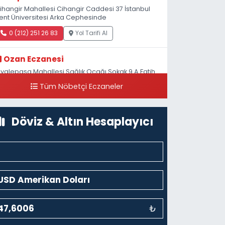
ihangir Mahallesi Cihangir Caddesi 37 İstanbul
ent Üniversitesi Arka Cephesinde
0 (212) 251 26 83
Yol Tarifi Al
Ozan Eczanesi
iyalepaşa Mahallesi Sağlık Ocağı Sokak 9 A Fatih
ultan ASM Yanı
Tüm Nöbetçi Eczaneler
0 (212) 297 30 13
Yol Tarifi Al
Döviz & Altın Hesaplayıcı
₺