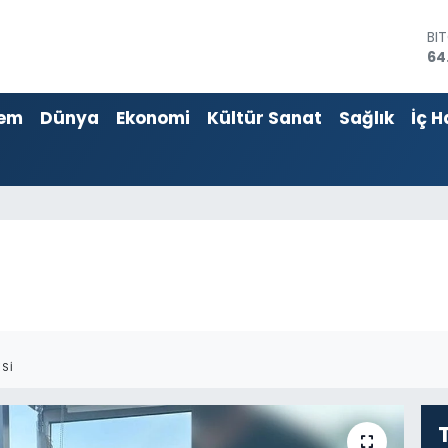
BI
64
DO
47
EU
em
Dünya
Ekonomi
Kültür Sanat
Sağlık
İç H
55
ST
64
GR
65
Bİ
13
SI