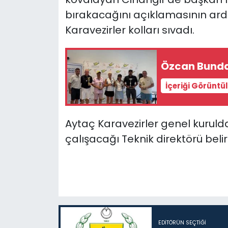
bırakacağını açıklamasının ar
SAĞLIK
Karavezirler kolları sıvadı.
Spor
Özcan Bunda
Teknoloji
İçeriği Görüntü
TÜRKiYE
Aytaç Karavezirler genel kuru
Video Galeri
çalışacağı Teknik direktörü belirl
YAŞAM
Yazarlar
EDITÖRÜN SEÇTIĞI