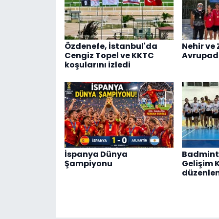
Özdenefe, İstanbul'da
Nehir ve 
Cengiz Topel ve KKTC
Avrupad
koşularını izledi
İspanya Dünya
Badmint
Şampiyonu
Gelişim 
düzenle