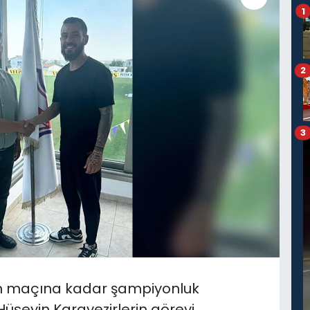
1
2
3
on maçına kadar şampiyonluk
üseyin Karavezirlerin görevi