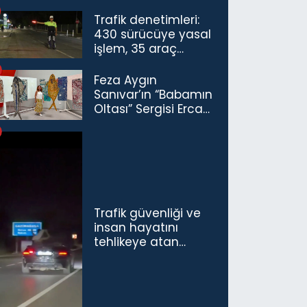
Trafik denetimleri:
430 sürücüye yasal
işlem, 35 araç
trafikten men
Feza Aygın
Sanıvar’ın “Babamın
Oltası” Sergisi Ercan
Havalimanı’nda
Açıldı
Trafik güvenliği ve
insan hayatını
tehlikeye atan
sürücü ve yolcuya
ceza...