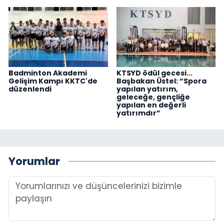
Badminton Akademi
KTSYD ödül gecesi...
Gelişim Kampı KKTC'de
Başbakan Üstel: “Spora
düzenlendi
yapılan yatırım,
geleceğe, gençliğe
yapılan en değerli
yatırımdır”
Yorumlar