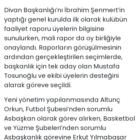
Divan Başkanlığı’nı İbrahim Şenmert’in
SAĞLIK
yaptığı genel kurulda ilk olarak kulübün
faaliyet raporu üyelerin bilgisine
Spor
sunulurken, mali rapor da oy birliğiyle
Teknoloji
onaylandı. Raporların görüşülmesinin
ardından gerçekleştirilen seçimlerde,
TÜRKiYE
başkanlık için tek aday olan Mustafa
Tosunoğlu ve ekibi üyelerin desteğini
Video Galeri
alarak göreve seçildi.
YAŞAM
Yeni yönetim yapılanmasında Altunç
Orkun, Futbol Şubesi’nden sorumlu
Yazarlar
Asbaşkan olarak görev alırken, Basketbol
ve Yüzme Şubeleri’nden sorumlu
Asbaşkanlık görevine Erkut Yılmabaşar