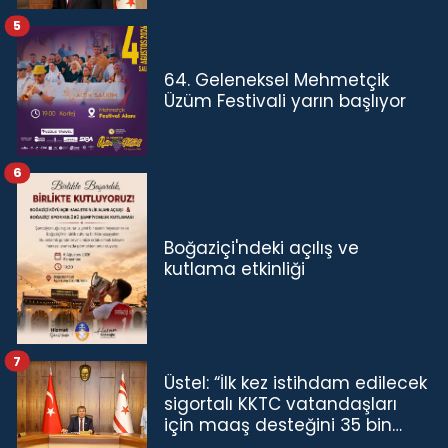
5
64. Geleneksel Mehmetçik
Üzüm Festivali yarın başlıyor
6
Boğaziçi'ndeki açılış ve
kutlama etkinliği
7
Üstel: “İlk kez istihdam edilecek
sigortalı KKTC vatandaşları
için maaş desteğini 35 bin
TL'ye çıkardık”