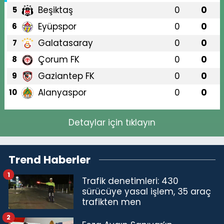
Beşiktaş
0
0
5
Eyüpspor
0
0
6
Galatasaray
0
0
7
Çorum FK
0
0
8
Gaziantep FK
0
0
9
Alanyaspor
0
0
10
Detaylar için tıklayın
Trend Haberler
1
Trafik denetimleri: 430
sürücüye yasal işlem, 35 araç
trafikten men
2