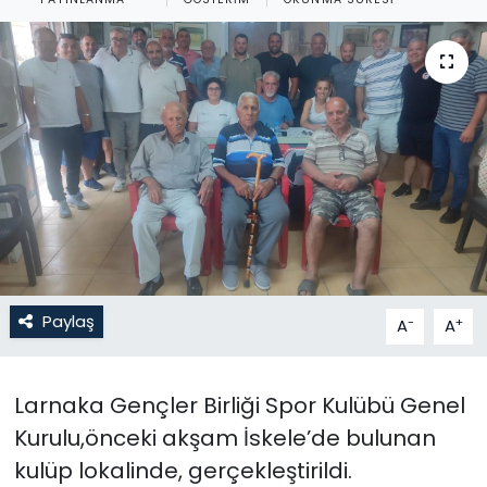
Gündem
KKTC
KKTC YEREL SEÇİM 2018
Kültür Sanat
Magazin
Moda
Paylaş
-
+
A
A
Nöbetçi Eczaneler
Larnaka Gençler Birliği Spor Kulübü Genel
Otomobil Dünyası
Kurulu,önceki akşam İskele’de bulunan
kulüp lokalinde, gerçekleştirildi.
Politika