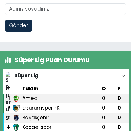
Gönder
Süper Lig Puan Durumu
Süper Lig
#
Takım
O
P
Amed
0
0
1
Erzurumspor FK
0
0
2
Başakşehir
0
0
3
Kocaelispor
0
0
4