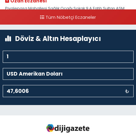
Ozan Eczanesi
Piyalepaşa Mahallesi Sağlık Ocağı Sokak 9 A Fatih Sultan ASM
Yanı
Tüm Nöbetçi Eczaneler
0 (212) 297 30 13
Yol Tarifi Al
Döviz & Altın Hesaplayıcı
₺