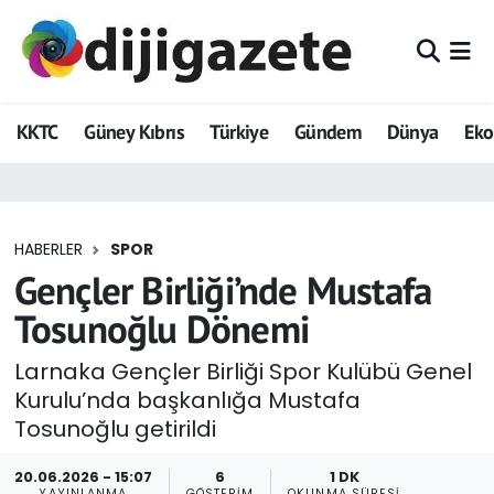
ADVERTORIAL
Hava Durumu
KKTC
Güney Kıbrıs
Türkiye
Gündem
Dünya
Ek
Dijigazete
Trafik Durumu
Dünya
Süper Lig Puan Durumu ve Fikstür
HABERLER
SPOR
Eğitim
Tüm Manşetler
Gençler Birliği’nde Mustafa
Ekonomi
Son Dakika Haberleri
Tosunoğlu Dönemi
Foto Galeri
Haber Arşivi
Larnaka Gençler Birliği Spor Kulübü Genel
Kurulu’nda başkanlığa Mustafa
GEZİ
Tosunoğlu getirildi
Güncel
20.06.2026 - 15:07
6
1 DK
YAYINLANMA
GÖSTERIM
OKUNMA SÜRESI