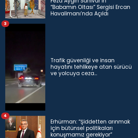
Feza Aygın Sanıvar’ın
“Babamın Oltası” Sergisi Ercan
Havalimanı’nda Açıldı
3
Trafik güvenliği ve insan
hayatını tehlikeye atan sürücü
ve yolcuya ceza...
4
Erhürman: “Şiddetten arınmak
için bütünsel politikaları
konuşmamız gerekiyor”