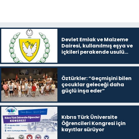
Devlet Emlak ve Malzeme
Dairesi, kullanılmış eşya ve
içkileri perakende usulü
satışa çıkaracak
Öztürkler: “Geçmişini bilen
çocuklar geleceği daha
güçlü inşa eder”
Kıbrıs Türk Üniversite
Öğrencileri Kongresi için
kayıtlar sürüyor