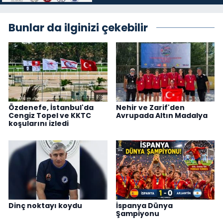
Bunlar da ilginizi çekebilir
Özdenefe, İstanbul'da
Nehir ve Zarif'den
Cengiz Topel ve KKTC
Avrupada Altın Madalya
koşularını izledi
Dinç noktayı koydu
İspanya Dünya
Şampiyonu