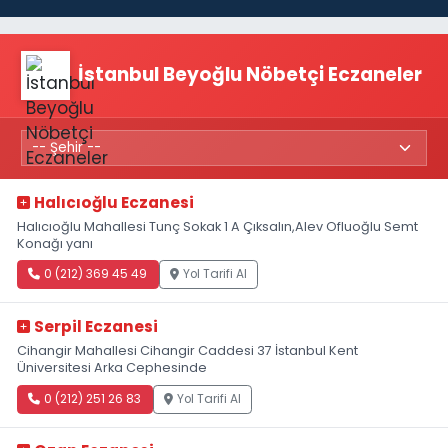
İstanbul Beyoğlu Nöbetçi Eczaneler
Halıcıoğlu Eczanesi
Halıcıoğlu Mahallesi Tunç Sokak 1 A Çıksalın,Alev Ofluoğlu Semt
Konağı yanı
0 (212) 369 45 49
Yol Tarifi Al
Serpil Eczanesi
Cihangir Mahallesi Cihangir Caddesi 37 İstanbul Kent
Üniversitesi Arka Cephesinde
0 (212) 251 26 83
Yol Tarifi Al