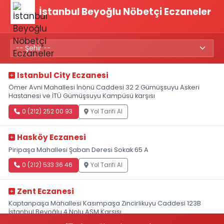
İstanbul Beyoğlu Nöbetçi Eczaneler
Istanbul City Eczanesi
Ömer Avni Mahallesi İnönü Caddesi 32 2 Gümüşsuyu Askeri
Hastanesi ve İTÜ Gümüşsuyu Kampüsü karşısı
0 (212) 252 00 93
Yol Tarifi Al
Hasköy Eczanesi
Piripaşa Mahallesi Şaban Deresi Sokak 65 A
0 (212) 533 36 46
Yol Tarifi Al
Zent Eczanesi
Kaptanpaşa Mahallesi Kasımpaşa Zincirlikuyu Caddesi 123B
İstanbul Beyoğlu 4 Nolu ASM Karşısı