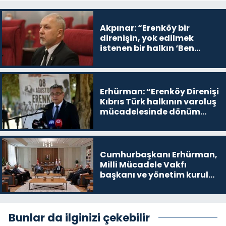
Akpınar: “Erenköy bir
direnişin, yok edilmek
istenen bir halkın ‘Ben
buradayım ve var olmaya
devam edeceğim’ dediği
yer
Erhürman: “Erenköy Direnişi
Kıbrıs Türk halkının varoluş
mücadelesinde dönüm
noktalarından biri”
Cumhurbaşkanı Erhürman,
Milli Mücadele Vakfı
başkanı ve yönetim kurulu
üyelerini kabul etti
Bunlar da ilginizi çekebilir