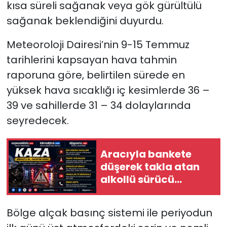
kısa süreli sağanak veya gök gürültülü
sağanak beklendiğini duyurdu.
SAĞLIK
Meteoroloji Dairesi’nin 9-15 Temmuz
Spor
tarihlerini kapsayan hava tahmin
raporuna göre, belirtilen sürede e
n
Teknoloji
yüksek hava sıcaklığı iç kesimlerde 36 –
TÜRKiYE
39 ve sahillerde 31 – 34 dolaylarında
seyredecek.
Video Galeri
Aracıyla bankete
YAŞAM
düşerek takla atan
alkollü sürücü
Yazarlar
yaralandı
Bölge alçak basınç sistemi ile periyodun