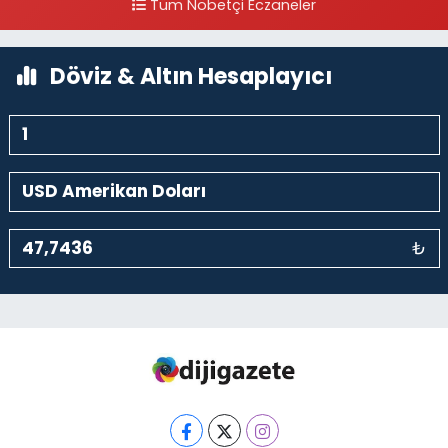
Tüm Nöbetçi Eczaneler
0 (212) 297 96 92
Yol Tarifi Al
Döviz & Altın Hesaplayıcı
₺