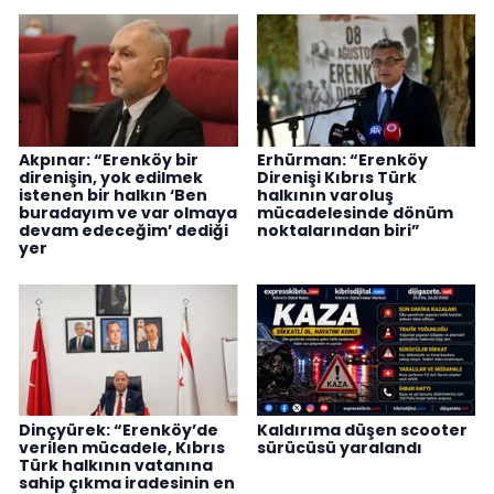
Akpınar: “Erenköy bir
Erhürman: “Erenköy
direnişin, yok edilmek
Direnişi Kıbrıs Türk
istenen bir halkın ‘Ben
halkının varoluş
buradayım ve var olmaya
mücadelesinde dönüm
devam edeceğim’ dediği
noktalarından biri”
yer
Dinçyürek: “Erenköy’de
Kaldırıma düşen scooter
verilen mücadele, Kıbrıs
sürücüsü yaralandı
Türk halkının vatanına
sahip çıkma iradesinin en