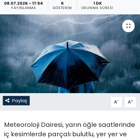
08.07.2026 - 17:54
6
1 DK
YAYINLANMA
GÖSTERIM
OKUNMA SÜRESI
Gündem
KKTC
KKTC YEREL SEÇİM 2018
Kültür Sanat
Magazin
Moda
Paylaş
-
+
A
A
Nöbetçi Eczaneler
Otomobil Dünyası
Meteoroloji Dairesi, yarın öğle saatlerinde
iç kesimlerde parçalı bulutlu, yer yer ve
Politika