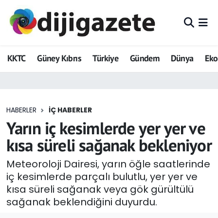
ADVERTORIAL
Hava Durumu
KKTC
Güney Kıbrıs
Türkiye
Gündem
Dünya
Ek
Dijigazete
Trafik Durumu
Dünya
Süper Lig Puan Durumu ve Fikstür
HABERLER
İÇ HABERLER
Eğitim
Tüm Manşetler
Yarın iç kesimlerde yer yer ve
Ekonomi
Son Dakika Haberleri
kısa süreli sağanak bekleniyor
Foto Galeri
Haber Arşivi
Meteoroloji Dairesi, yarın öğle saatlerinde
iç kesimlerde parçalı bulutlu, yer yer ve
GEZİ
kısa süreli sağanak veya gök gürültülü
sağanak beklendiğini duyurdu.
Güncel