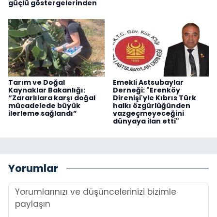
güçlü göstergelerinden
Tarım ve Doğal
Emekli Astsubaylar
Kaynaklar Bakanlığı:
Derneği: "Erenköy
“Zararlılara karşı doğal
Direnişi'yle Kıbrıs Türk
mücadelede büyük
halkı özgürlüğünden
ilerleme sağlandı”
vazgeçmeyeceğini
dünyaya ilan etti"
Yorumlar