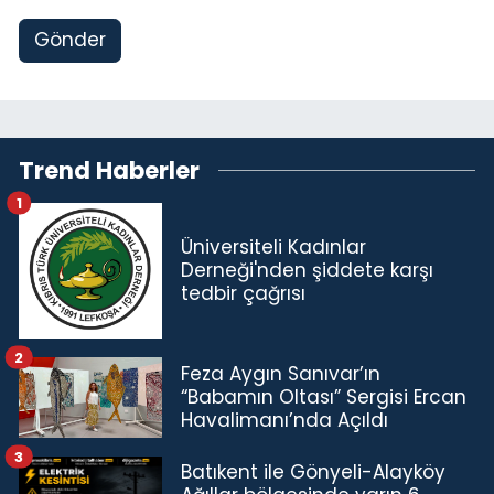
Gönder
Trend Haberler
1
Üniversiteli Kadınlar
Derneği'nden şiddete karşı
tedbir çağrısı
2
Feza Aygın Sanıvar’ın
“Babamın Oltası” Sergisi Ercan
Havalimanı’nda Açıldı
3
Batıkent ile Gönyeli-Alayköy