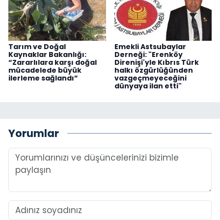
Tarım ve Doğal
Emekli Astsubaylar
Kaynaklar Bakanlığı:
Derneği: "Erenköy
“Zararlılara karşı doğal
Direnişi'yle Kıbrıs Türk
mücadelede büyük
halkı özgürlüğünden
ilerleme sağlandı”
vazgeçmeyeceğini
dünyaya ilan etti"
Yorumlar