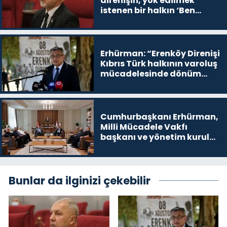
direnişin, yok edilmek
istenen bir halkın ‘Ben
buradayım ve var olmaya
devam edeceğim’ dediği
yer
Erhürman: “Erenköy Direnişi
Kıbrıs Türk halkının varoluş
mücadelesinde dönüm
noktalarından biri”
Cumhurbaşkanı Erhürman,
Milli Mücadele Vakfı
başkanı ve yönetim kurulu
üyelerini kabul etti
Bunlar da ilginizi çekebilir