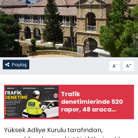
Gündem
KKTC
KKTC YEREL SEÇİM 2018
Kültür Sanat
Paylaş
-
+
A
A
Magazin
Moda
Trafik
denetimlerinde 520
Nöbetçi Eczaneler
rapor, 48 araca
trafikten men, 3
Otomobil Dünyası
tutuklu…
Yüksek Adliye Kurulu tarafından,
Politika