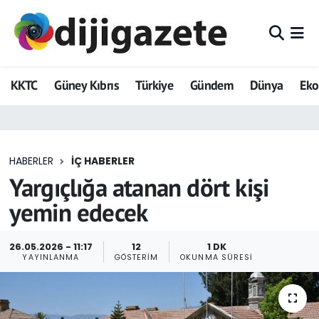
ADVERTORIAL
Hava Durumu
KKTC
Güney Kıbrıs
Türkiye
Gündem
Dünya
Ek
Dijigazete
Trafik Durumu
Dünya
Süper Lig Puan Durumu ve Fikstür
HABERLER
İÇ HABERLER
Eğitim
Tüm Manşetler
Yargıçlığa atanan dört kişi
Ekonomi
Son Dakika Haberleri
yemin edecek
Foto Galeri
Haber Arşivi
26.05.2026 - 11:17
12
1 DK
YAYINLANMA
GÖSTERIM
OKUNMA SÜRESI
GEZİ
Güncel