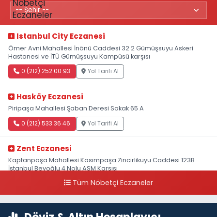
Istanbul City Eczanesi
Ömer Avni Mahallesi İnönü Caddesi 32 2 Gümüşsuyu Askeri
Hastanesi ve İTÜ Gümüşsuyu Kampüsü karşısı
0 (212) 252 00 93
Yol Tarifi Al
Hasköy Eczanesi
Piripaşa Mahallesi Şaban Deresi Sokak 65 A
0 (212) 533 36 46
Yol Tarifi Al
Zent Eczanesi
Kaptanpaşa Mahallesi Kasımpaşa Zincirlikuyu Caddesi 123B
İstanbul Beyoğlu 4 Nolu ASM Karşısı
Tüm Nöbetçi Eczaneler
0 (212) 297 96 92
Yol Tarifi Al