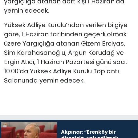
yargıçlığa atanan dört kişi 1 Haziran’da
yemin edecek.
SAĞLIK
Yüksek Adliye Kurulu’ndan verilen bilgiye
Spor
göre, 1 Haziran tarihinden geçerli olmak
üzere Yargıçlığa atanan Gizem Erciyas,
Teknoloji
Sim Karahasanoğlu, Argun Korudağ ve
Ergin Atıcı, 1 Haziran Pazartesi günü saat
TÜRKiYE
10.00’da Yüksek Adliye Kurulu Toplantı
Video Galeri
Salonunda yemin edecek.
YAŞAM
Yazarlar
Akpınar: “Erenköy bir