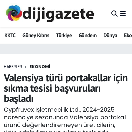
ADVERTORIAL
Hava Durumu
KKTC
Güney Kıbrıs
Türkiye
Gündem
Dünya
Ek
Dijigazete
Trafik Durumu
Dünya
Süper Lig Puan Durumu ve Fikstür
HABERLER
EKONOMI
Eğitim
Tüm Manşetler
Valensiya türü portakallar için
Ekonomi
Son Dakika Haberleri
sıkma tesisi başvuruları
başladı
Foto Galeri
Haber Arşivi
Cypfruvex İşletmecilik Ltd., 2024-2025
GEZİ
narenciye sezonunda Valensiya portakal
ürünü değerlendiremeyen üreticilerin,
Güncel