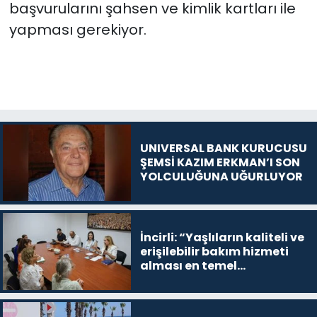
başvurularını
şahsen ve kimlik kartları ile
yapması gerekiyor.
UNIVERSAL BANK KURUCUSU
ŞEMSİ KAZIM ERKMAN’I SON
YOLCULUĞUNA UĞURLUYOR
İncirli: “Yaşlıların kaliteli ve
erişilebilir bakım hizmeti
alması en temel
önceliğimiz”