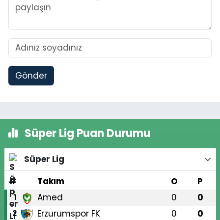
Gönder
Süper Lig Puan Durumu
Süper Lig
#
Takım
O
P
Amed
0
0
1
Erzurumspor FK
0
0
2