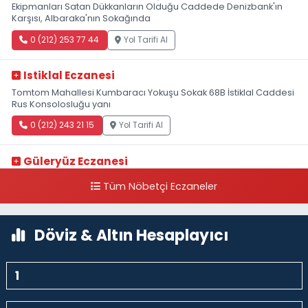
Ekipmanları Satan Dükkanların Olduğu Caddede Denizbank'ın
Karşısı, Albaraka'nın Sokağında
0 (212) 253 77 44
Yol Tarifi Al
Istiklal Eczanesi
Tomtom Mahallesi Kumbaracı Yokuşu Sokak 68B İstiklal Caddesi
Rus Konsolosluğu yanı
0 (212) 243 21 15
Yol Tarifi Al
Güleryüz Eczanesi
Piripaşa Mahallesi Şaban Deresi Sokak 7 D Koç Müzesi Arkası-
Tüm Nöbetçi Eczaneler
kalaycıbahçe Meydana Doğru
0 (212) 369 95 85
Yol Tarifi Al
Döviz & Altın Hesaplayıcı