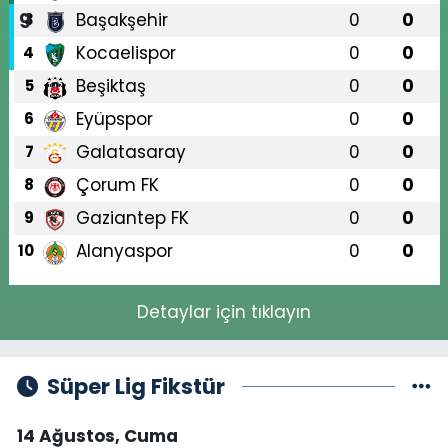
Başakşehir
0
0
3
Kocaelispor
0
0
4
Beşiktaş
0
0
5
Eyüpspor
0
0
6
Galatasaray
0
0
7
Çorum FK
0
0
8
Gaziantep FK
0
0
9
Alanyaspor
0
0
10
Detaylar için tıklayın
Süper Lig Fikstür
14 Ağustos, Cuma