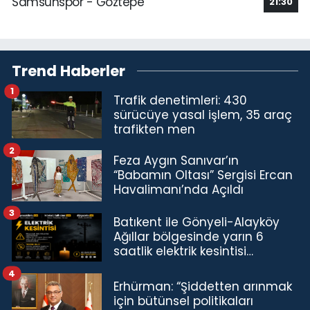
Samsunspor - Göztepe
21:30
Trend Haberler
1
Trafik denetimleri: 430
sürücüye yasal işlem, 35 araç
trafikten men
2
Feza Aygın Sanıvar’ın
“Babamın Oltası” Sergisi Ercan
Havalimanı’nda Açıldı
3
Batıkent ile Gönyeli-Alayköy
Ağıllar bölgesinde yarın 6
saatlik elektrik kesintisi…
4
Erhürman: “Şiddetten arınmak
için bütünsel politikaları