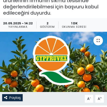
ürünlerinin firmanın sıkma tesisinde
değerlendirilebilmesi için başvuru kabul
Gündem
edileceğini duyurdu.
KKTC
20.05.2025 - 14:22
2
1 DK
YAYINLANMA
GÖSTERIM
OKUNMA SÜRESI
KKTC YEREL SEÇİM 2018
Kültür Sanat
Magazin
Moda
Nöbetçi Eczaneler
Otomobil Dünyası
Paylaş
-
+
A
A
Politika