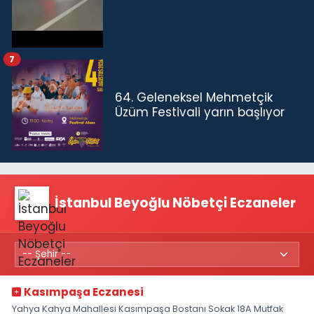
7
64. Geleneksel Mehmetçik
Üzüm Festivali yarın başlıyor
İstanbul Beyoğlu Nöbetçi Eczaneler
Kasımpaşa Eczanesi
Yahya Kahya Mahallesi Kasımpaşa Bostanı Sokak 18A Mutfak