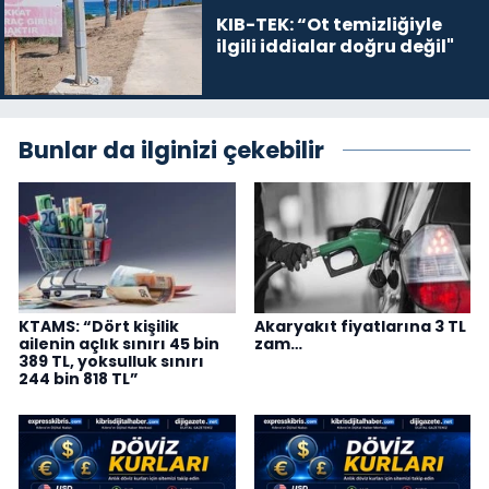
KIB-TEK: “Ot temizliğiyle
ilgili iddialar doğru değil"
Bunlar da ilginizi çekebilir
KTAMS: “Dört kişilik
Akaryakıt fiyatlarına 3 TL
ailenin açlık sınırı 45 bin
zam…
389 TL, yoksulluk sınırı
244 bin 818 TL”