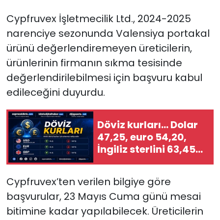
Cypfruvex İşletmecilik Ltd., 2024-2025
SAĞLIK
narenciye sezonunda Valensiya portakal
ürünü değerlendiremeyen üreticilerin,
Spor
ürünlerinin
firmanın sıkma tesisinde
Teknoloji
değerlendirilebilmesi için başvuru kabul
edileceğini duyurdu.
TÜRKiYE
Video Galeri
Döviz kurları… Dolar
47,25, euro 54,20,
İngiliz sterlini 63,45
YAŞAM
TL
Yazarlar
Cypfruvex’ten verilen bilgiye göre
başvurular,
23 Mayıs Cuma günü mesai
bitimine kadar
yapılabilecek. Üreticilerin