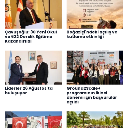
Çavuşoğlu: 30 Yeni Okul
Boğaziçi'ndeki açılış ve
ve 622 Derslik Eğitime
kutlama etkinliği
Kazandırıldı
Liderler 26 Ağustos'ta
Ground2Scale+
buluşuyor
programının ikinci
dönemi için başvurular
açıldı