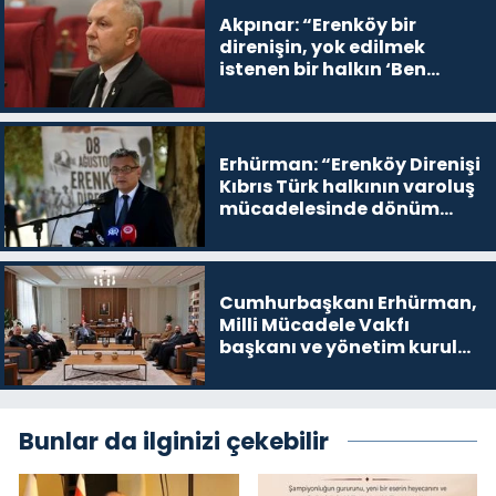
Akpınar: “Erenköy bir
direnişin, yok edilmek
istenen bir halkın ‘Ben
buradayım ve var olmaya
devam edeceğim’ dediği
yer
Erhürman: “Erenköy Direnişi
Kıbrıs Türk halkının varoluş
mücadelesinde dönüm
noktalarından biri”
Cumhurbaşkanı Erhürman,
Milli Mücadele Vakfı
başkanı ve yönetim kurulu
üyelerini kabul etti
Bunlar da ilginizi çekebilir