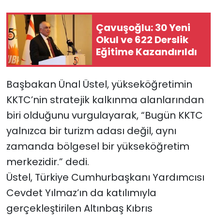
SAĞLIK
Çavuşoğlu: 30 Yeni
Okul ve 622 Derslik
Spor
Eğitime Kazandırıldı
Teknoloji
Başbakan Ünal Üstel, yükseköğretimin
TÜRKiYE
KKTC’nin stratejik kalkınma alanlarından
biri olduğunu vurgulayarak, “Bugün KKTC
Video Galeri
yalnızca bir turizm adası değil, aynı
zamanda bölgesel bir yükseköğretim
YAŞAM
merkezidir.” dedi.
Yazarlar
Üstel, Türkiye Cumhurbaşkanı Yardımcısı
Cevdet Yılmaz’ın da katılımıyla
gerçekleştirilen Altınbaş Kıbrıs