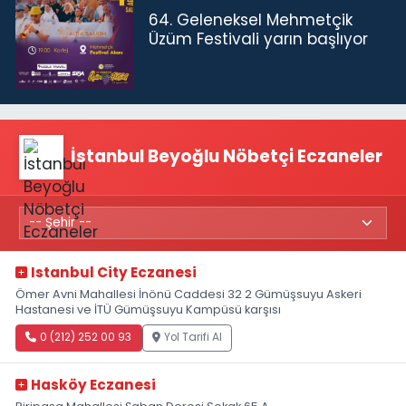
64. Geleneksel Mehmetçik
Üzüm Festivali yarın başlıyor
İstanbul Beyoğlu Nöbetçi Eczaneler
Istanbul City Eczanesi
Ömer Avni Mahallesi İnönü Caddesi 32 2 Gümüşsuyu Askeri
Hastanesi ve İTÜ Gümüşsuyu Kampüsü karşısı
0 (212) 252 00 93
Yol Tarifi Al
Hasköy Eczanesi