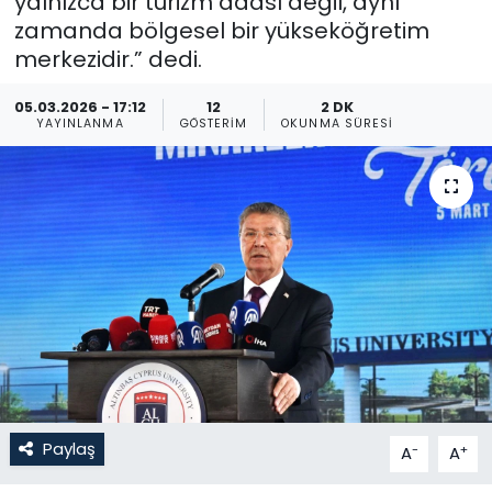
yalnızca bir turizm adası değil, aynı
zamanda bölgesel bir yükseköğretim
Gündem
merkezidir.” dedi.
KKTC
05.03.2026 - 17:12
12
2 DK
YAYINLANMA
GÖSTERIM
OKUNMA SÜRESI
KKTC YEREL SEÇİM 2018
Kültür Sanat
Magazin
Moda
Nöbetçi Eczaneler
Otomobil Dünyası
Paylaş
-
+
A
A
Politika