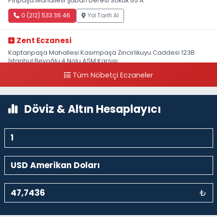
Piripaşa Mahallesi Şaban Deresi Sokak 65 A
0 (212) 533 36 46
Yol Tarifi Al
Zent Eczanesi
Kaptanpaşa Mahallesi Kasımpaşa Zincirlikuyu Caddesi 123B
İstanbul Beyoğlu 4 Nolu ASM Karşısı
Tüm Nöbetçi Eczaneler
0 (212) 297 96 92
Yol Tarifi Al
Döviz & Altın Hesaplayıcı
₺