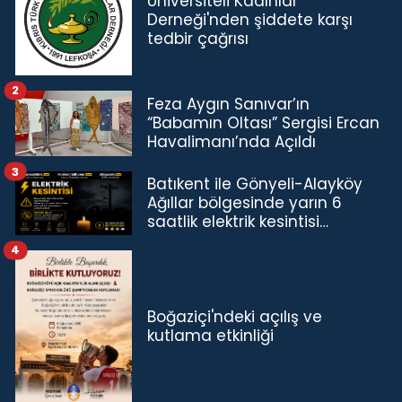
Üniversiteli Kadınlar
Derneği'nden şiddete karşı
tedbir çağrısı
2
Feza Aygın Sanıvar’ın
“Babamın Oltası” Sergisi Ercan
Havalimanı’nda Açıldı
3
Batıkent ile Gönyeli-Alayköy
Ağıllar bölgesinde yarın 6
saatlik elektrik kesintisi…
4
Boğaziçi'ndeki açılış ve
kutlama etkinliği