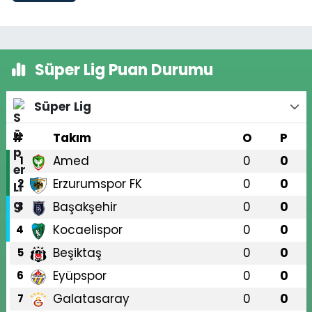
Süper Lig Puan Durumu
Süper Lig
#
Takım
O
P
Amed
0
0
1
Erzurumspor FK
0
0
2
Başakşehir
0
0
3
Kocaelispor
0
0
4
Beşiktaş
0
0
5
Eyüpspor
0
0
6
Galatasaray
0
0
7