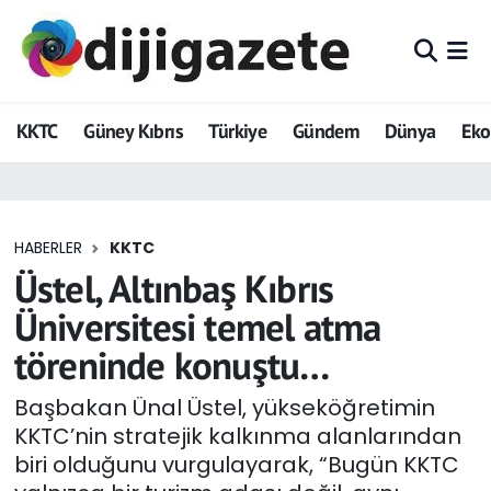
ADVERTORIAL
Hava Durumu
KKTC
Güney Kıbrıs
Türkiye
Gündem
Dünya
Ek
Dijigazete
Trafik Durumu
Dünya
Süper Lig Puan Durumu ve Fikstür
HABERLER
KKTC
Eğitim
Tüm Manşetler
Üstel, Altınbaş Kıbrıs
Ekonomi
Son Dakika Haberleri
Üniversitesi temel atma
töreninde konuştu…
Foto Galeri
Haber Arşivi
Başbakan Ünal Üstel, yükseköğretimin
GEZİ
KKTC’nin stratejik kalkınma alanlarından
biri olduğunu vurgulayarak, “Bugün KKTC
Güncel