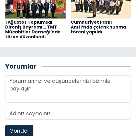
1 Ağustos Toplumsal
Cumhuriyet Parkı
Direniş Bayramı... TMT
Anıtı’nda çelenk sunma
Mücahitler Derneği’nde
töreni yapıldı
tören düzenlendi
Yorumlar
Gönder