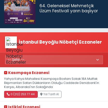
64. Geleneksel Mehmetçik
Üzüm Festivali yarın başlıyor
İstanbul Beyoğlu Nöbetçi Eczaneler
Kasımpaşa Eczanesi
Yahya Kahya Mahallesi Kasımpaşa Bostanı Sokak 18A Mutfak
Ekipmanları Satan Dükkanların Olduğu Caddede Denizbank'ın
Karşısı, Albaraka'nın Sokağında
0 (212) 253 77 44
Yol Tarifi Al
Istiklal Eczanesi