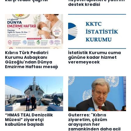
destek kredisi
Kıbrıs Türk Pediatri
İstatistik Kurumu cuma
Kurumu Asbaşkanı
gününe kadar hizmet
Güzoğlu'ndan Dünya
veremeyecek
Emzirme Haftası mesajı
“HMAS TEAL Denizcilik
Guterres: "Kıbrıs
Müzesi” ziyaretçi
ziyaretim, çözüm
kabulüne başladı
arayışının her
zamankinden daha acil