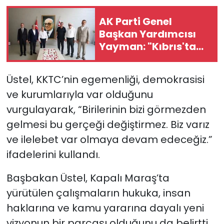
AK Parti Genel
Başkan Yardımcısı
Yayman: "Kıbrıs'ta
artık 2 devletli çözüm
zamanıdır"
Üstel, KKTC’nin egemenliği, demokrasisi
ve kurumlarıyla var olduğunu
vurgulayarak, “Birilerinin bizi görmezden
gelmesi bu gerçeği değiştirmez. Biz varız
ve ilelebet var olmaya devam edeceğiz.”
ifadelerini kullandı.
Başbakan Üstel, Kapalı Maraş’ta
yürütülen çalışmaların hukuka, insan
haklarına ve kamu yararına dayalı yeni
vizyonun bir parçası olduğunu da belirtti.