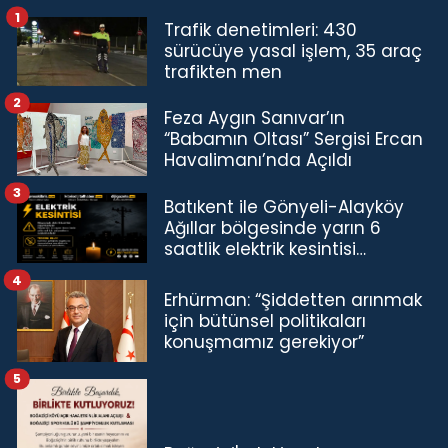
1
Trafik denetimleri: 430
sürücüye yasal işlem, 35 araç
trafikten men
2
Feza Aygın Sanıvar’ın
“Babamın Oltası” Sergisi Ercan
Havalimanı’nda Açıldı
3
Batıkent ile Gönyeli-Alayköy
Ağıllar bölgesinde yarın 6
saatlik elektrik kesintisi…
4
Erhürman: “Şiddetten arınmak
için bütünsel politikaları
konuşmamız gerekiyor”
5