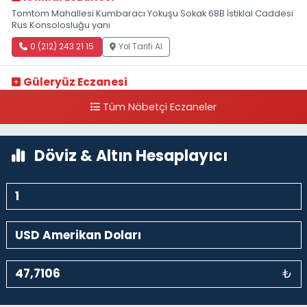
Tomtom Mahallesi Kumbaracı Yokuşu Sokak 68B İstiklal Caddesi
Rus Konsolosluğu yanı
0 (212) 243 21 15
Yol Tarifi Al
Güleryüz Eczanesi
Piripaşa Mahallesi Şaban Deresi Sokak 7 D Koç Müzesi Arkası-
Tüm Nöbetçi Eczaneler
kalaycıbahçe Meydana Doğru
0 (212) 369 95 85
Yol Tarifi Al
Döviz & Altın Hesaplayıcı
₺