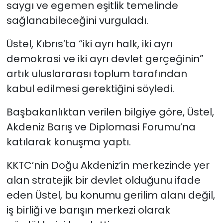
saygı ve egemen eşitlik temelinde
sağlanabileceğini vurguladı.
SAĞLIK
Üstel, Kıbrıs’ta “iki ayrı halk, iki ayrı
Spor
demokrasi ve iki ayrı devlet gerçeğinin”
artık uluslararası toplum tarafından
Teknoloji
kabul edilmesi gerektiğini söyledi.
TÜRKiYE
Başbakanlıktan verilen bilgiye göre, Üstel,
Video Galeri
Akdeniz Barış ve Diplomasi Forumu’na
katılarak konuşma yaptı.
YAŞAM
KKTC’nin Doğu Akdeniz’in merkezinde yer
Yazarlar
alan stratejik bir devlet olduğunu ifade
eden Üstel, bu konumu gerilim alanı değil,
iş birliği ve barışın merkezi olarak