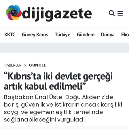
ADVERTORIAL
Hava Durumu
KKTC
Güney Kıbrıs
Türkiye
Gündem
Dünya
Ek
Dijigazete
Trafik Durumu
Dünya
Süper Lig Puan Durumu ve Fikstür
HABERLER
GÜNCEL
Eğitim
Tüm Manşetler
“Kıbrıs’ta iki devlet gerçeği
Ekonomi
Son Dakika Haberleri
artık kabul edilmeli”
Foto Galeri
Haber Arşivi
Başbakan Ünal Üstel Doğu Akdeniz’de
barış, güvenlik ve istikrarın ancak karşılıklı
GEZİ
saygı ve egemen eşitlik temelinde
sağlanabileceğini vurguladı.
Güncel