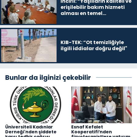
İncirli: “Yaşlıların kaliteli ve
erişilebilir bakım hizmeti
alması en temel
önceliğimiz”
KIB-TEK: “Ot temizliğiyle
ilgili iddialar doğru değil"
Bunlar da ilginizi çekebilir
Üniversiteli Kadınlar
Esnaf Kefalet
Derneği'nden şiddete
Kooperatifi’nden
karşı tedbir çağrısı
fizyoterapistlere yatırım