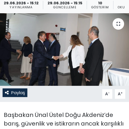
29.06.2026 - 15:12
29.06.2026 - 15:15
10
YAYINLANMA
GÜNCELLEME
GÖSTERIM
OKUN
Gündem
KKTC
KKTC YEREL SEÇİM 2018
Kültür Sanat
Magazin
Moda
Paylaş
-
+
A
A
Nöbetçi Eczaneler
Otomobil Dünyası
Başbakan Ünal Üstel Doğu Akdeniz’de
barış, güvenlik ve istikrarın ancak karşılıklı
Politika