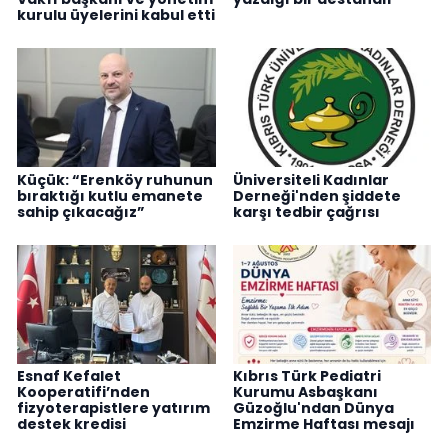
kurulu üyelerini kabul etti
Küçük: “Erenköy ruhunun
Üniversiteli Kadınlar
bıraktığı kutlu emanete
Derneği'nden şiddete
sahip çıkacağız”
karşı tedbir çağrısı
Esnaf Kefalet
Kıbrıs Türk Pediatri
Kooperatifi’nden
Kurumu Asbaşkanı
fizyoterapistlere yatırım
Güzoğlu'ndan Dünya
destek kredisi
Emzirme Haftası mesajı