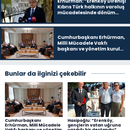
Erhürman: “Erenköy Direnişi
Kıbrıs Türk halkının varoluş
mücadelesinde dönüm
noktalarından biri”
Cumhurbaşkanı Erhürman,
Milli Mücadele Vakfı
başkanı ve yönetim kurulu
üyelerini kabul etti
Bunlar da ilginizi çekebilir
Cumhurbaşkanı
Hasipoğlu: “Erenköy,
Erhürman, Milli Mücadele
gençlerin vatan uğruna
Vakfı başkanı ve yönetim
yazdığı bir destandır”