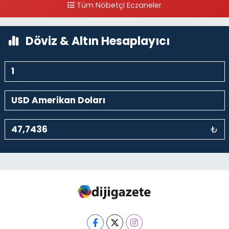
Tüm Nöbetçi Eczaneler
0 (212) 297 96 92
Yol Tarifi Al
Döviz & Altın Hesaplayıcı
₺