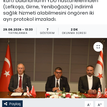
kartı bulunanların YDÜ hastanelerinden
(Lefkoşa, Girne, Yeniboğaziçi) indirimli
Gündem
sağlık hizmeti alabilmesini öngören iki
ayrı protokol imzaladı.
KKTC
29.06.2026 - 13:33
7
2 DK
KKTC YEREL SEÇİM 2018
YAYINLANMA
GÖSTERIM
OKUNMA SÜRESI
Kültür Sanat
Magazin
Moda
Nöbetçi Eczaneler
Otomobil Dünyası
Paylaş
-
+
A
A
Politika