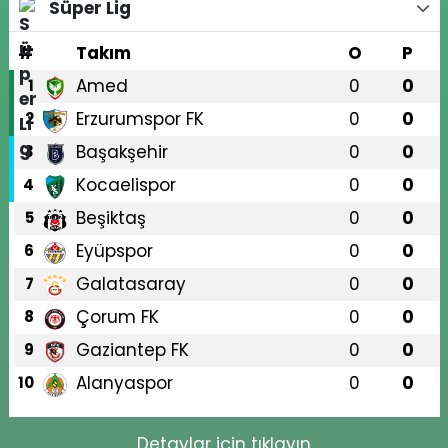
Süper Lig
#
Takım
O
P
Amed
0
0
1
Erzurumspor FK
0
0
2
Başakşehir
0
0
3
Kocaelispor
0
0
4
Beşiktaş
0
0
5
Eyüpspor
0
0
6
Galatasaray
0
0
7
Çorum FK
0
0
8
Gaziantep FK
0
0
9
Alanyaspor
0
0
10
Detaylar için tıklayın