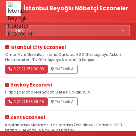
İstanbul Beyoğlu Nöbetçi Eczaneler
Istanbul City Eczanesi
Ömer Avni Mahallesi İnönü Caddesi 32 2 Gümüşsuyu Askeri
Hastanesi ve İTÜ Gümüşsuyu Kampüsü karşısı
0 (212) 252 00 93
Yol Tarifi Al
Hasköy Eczanesi
Piripaşa Mahallesi Şaban Deresi Sokak 65 A
0 (212) 533 36 46
Yol Tarifi Al
Zent Eczanesi
Kaptanpaşa Mahallesi Kasımpaşa Zincirlikuyu Caddesi 123B
İstanbul Beyoğlu 4 Nolu ASM Karşısı