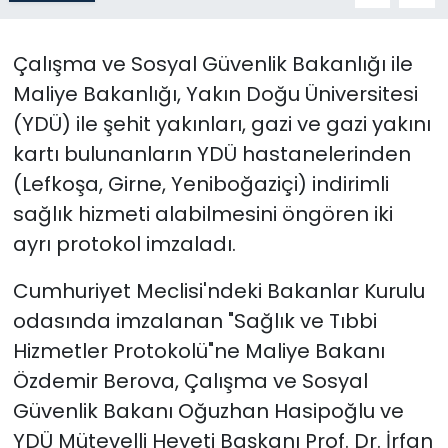
SAĞLIK
Çalışma ve Sosyal Güvenlik Bakanlığı ile
Maliye Bakanlığı, Yakın Doğu Üniversitesi
Spor
(YDÜ) ile şehit yakınları, gazi ve gazi yakını
Teknoloji
kartı bulunanların YDÜ hastanelerinden
(Lefkoşa, Girne, Yeniboğaziçi) indirimli
TÜRKiYE
sağlık hizmeti alabilmesini öngören iki
ayrı protokol imzaladı.
Video Galeri
Cumhuriyet Meclisi'ndeki Bakanlar Kurulu
YAŞAM
odasında imzalanan "Sağlık ve Tıbbi
Hizmetler Protokolü"ne Maliye Bakanı
Yazarlar
Özdemir Berova, Çalışma ve Sosyal
Güvenlik Bakanı Oğuzhan Hasipoğlu ve
YDÜ Mütevelli Heyeti Başkanı Prof. Dr. İrfan