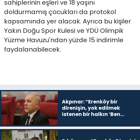
sahiplerinin eşleri ve 18 yaşını
doldurmamış çocukları da protokol
kapsamında yer alacak. Ayrıca bu kişiler
Yakın Doğu Spor Kulesi ve YDÜ Olimpik
Yüzme Havuzu'ndan yüzde 15 indirimle
faydalanabilecek.
Akpınar: “Erenköy bir
direnişin, yok edilmek
istenen bir halkın ‘Ben
buradayım ve var olmaya
devam edeceğim’ dediği
yer