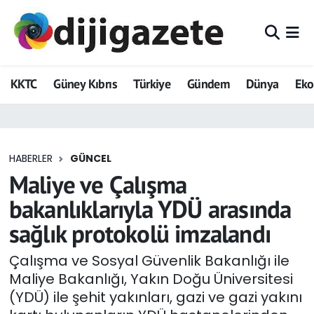
ADVERTORIAL
Hava Durumu
KKTC
Güney Kıbrıs
Türkiye
Gündem
Dünya
Ek
Dijigazete
Trafik Durumu
Dünya
Süper Lig Puan Durumu ve Fikstür
HABERLER
GÜNCEL
Eğitim
Tüm Manşetler
Maliye ve Çalışma
Ekonomi
Son Dakika Haberleri
bakanlıklarıyla YDÜ arasında
sağlık protokolü imzalandı
Foto Galeri
Haber Arşivi
Çalışma ve Sosyal Güvenlik Bakanlığı ile
GEZİ
Maliye Bakanlığı, Yakın Doğu Üniversitesi
(YDÜ) ile şehit yakınları, gazi ve gazi yakını
Güncel