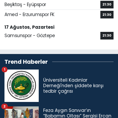
Beşiktaş - Eyüpspor
21:30
Amed - Erzurumspor FK
21:30
17 Ağustos, Pazartesi
Samsunspor - Göztepe
21:30
Trend Haberler
1
Üniversiteli Kadınlar
Derneği'nden şiddete karşı
tedbir çağrısı
2
Feza Aygın Sanıvar’ın
“Babamın Oltası” Sergisi Ercan