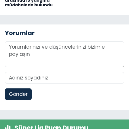
arasında 10 yangına
müdahalede bulundu
Yorumlar
Gönder
Süper Lig Puan Durumu