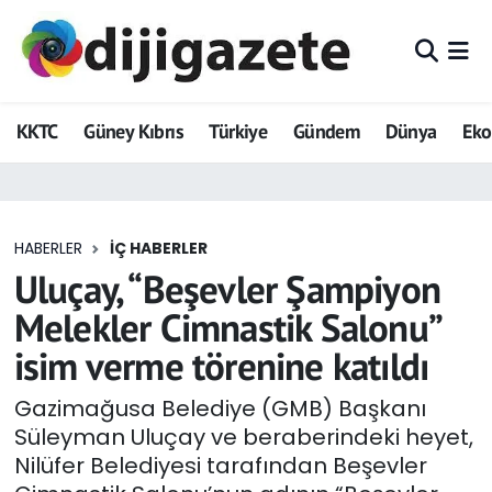
ADVERTORIAL
Hava Durumu
KKTC
Güney Kıbrıs
Türkiye
Gündem
Dünya
Ek
Dijigazete
Trafik Durumu
Dünya
Süper Lig Puan Durumu ve Fikstür
HABERLER
İÇ HABERLER
Eğitim
Tüm Manşetler
Uluçay, “Beşevler Şampiyon
Ekonomi
Son Dakika Haberleri
Melekler Cimnastik Salonu”
isim verme törenine katıldı
Foto Galeri
Haber Arşivi
Gazimağusa Belediye (GMB) Başkanı
GEZİ
Süleyman Uluçay ve beraberindeki heyet,
Nilüfer Belediyesi tarafından Beşevler
Güncel