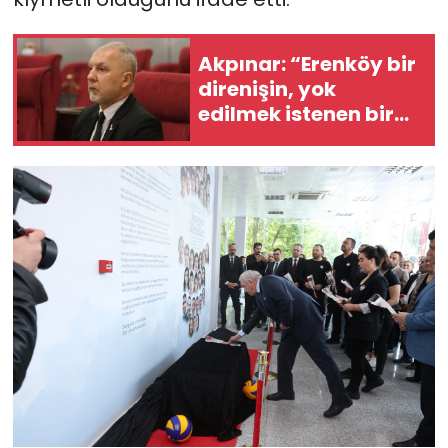
Akpınar: “Erenköy bir
direnişin, yok
edilmek istenen bir
halkın ‘Ben
buradayım ve var
olmaya devam
edeceğim’ dediği yer