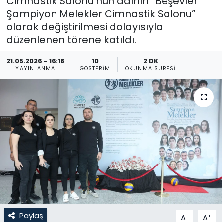
Cimnastik Salonu’nun adının “Beşevler
Şampiyon Melekler Cimnastik Salonu”
Gündem
olarak değiştirilmesi dolayısıyla
düzenlenen törene katıldı.
KKTC
21.05.2026 - 16:18
10
2 DK
KKTC YEREL SEÇİM 2018
YAYINLANMA
GÖSTERIM
OKUNMA SÜRESI
Kültür Sanat
Magazin
Moda
Nöbetçi Eczaneler
Otomobil Dünyası
Paylaş
-
+
A
A
Politika