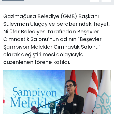
SAĞLIK
Gazimağusa Belediye (GMB) Başkanı
Süleyman Uluçay ve beraberindeki heyet,
Spor
Nilüfer Belediyesi tarafından Beşevler
Teknoloji
Cimnastik Salonu’nun adının “Beşevler
Şampiyon Melekler Cimnastik Salonu”
TÜRKiYE
olarak değiştirilmesi dolayısıyla
düzenlenen törene katıldı.
Video Galeri
YAŞAM
Yazarlar