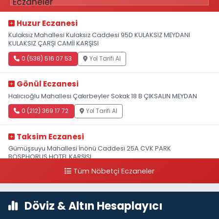
Huzur Eczanesi
Kulaksız Mahallesi Kulaksız Caddesi 95D KULAKSIZ MEYDANI
KULAKSIZ ÇARŞI CAMİİ KARŞISI
0 (538) 516 07 53
Yol Tarifi Al
Gönül Eczanesi
Halıcıoğlu Mahallesi Çakırbeyler Sokak 18 B ÇIKSALIN MEYDAN
0 (212) 369 17 72
Yol Tarifi Al
Taksim Eczanesi
Gümüşsuyu Mahallesi İnönü Caddesi 25A CVK PARK
BOSPHORUS HOTEL KARŞISI
Tüm Nöbetçi Eczaneler
0 (212) 249 50 99
Yol Tarifi Al
Döviz & Altın Hesaplayıcı