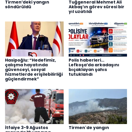
Tirmen’deki yangın
Tuğgeneral Mehmet Ali
söndürüldü
Akbaş’ın görev süresi bir
yıl uzatıldı
Hasipoğlu: “Hedefimiz,
Polis haberleri…
çalışma hayatında
Lefkoşa’da arkadaşını
güvenceyi, sosyal
bıçaklayan şahıs
hizmetlerde erişilebilirliği
tutuklandı
güçlendirmek”
İtfaiye 3-9 Ağustos
Tirmen'de yangın