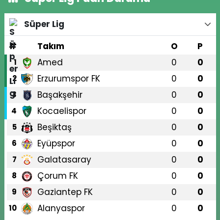
Süper Lig
#
Takım
O
P
Amed
0
0
1
Erzurumspor FK
0
0
2
Başakşehir
0
0
3
Kocaelispor
0
0
4
Beşiktaş
0
0
5
Eyüpspor
0
0
6
Galatasaray
0
0
7
Çorum FK
0
0
8
Gaziantep FK
0
0
9
Alanyaspor
0
0
10