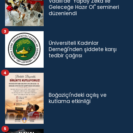
Vadili'de "Yapay Zeka ile
Geleceğe Hazır Ol" semineri
düzenlendi
3
Üniversiteli Kadınlar
Derneği'nden şiddete karşı
tedbir çağrısı
4
Boğaziçi'ndeki açılış ve
kutlama etkinliği
5