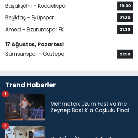
Başakşehir - Kocaelispor
19:00
Beşiktaş - Eyüpspor
21:30
Amed - Erzurumspor FK
21:30
17 Ağustos, Pazartesi
Samsunspor - Göztepe
21:30
Trend Haberler
1
Mehmetçik Üzüm Festivali’ne
Zeynep Bastık’la Coşkulu Final
2