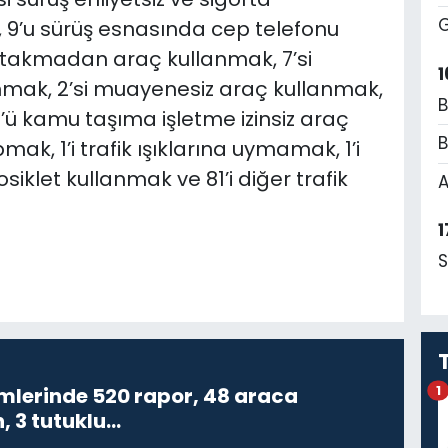
G
9’u sürüş esnasında cep telefonu
 takmadan araç kullanmak, 7’si
1
nmak, 2’si muayenesiz araç kullanmak,
B
4’ü kamu taşıma işletme izinsiz araç
B
mak, 1’i trafik ışıklarına uymamak, 1’i
klet kullanmak ve 81’i diğer trafik
A
1
S
1
imlerinde 520 rapor, 48 araca
, 3 tutuklu…