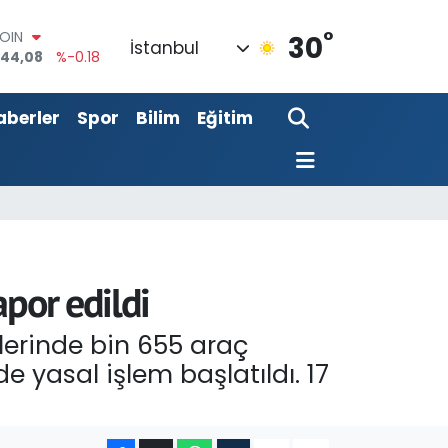
944,08
%-0.18
°
AR
30
İstanbul
7436
%0.18
O
510
%0.32
aberler
Spor
Bilim
Eğitim
LİN
811
%0.38
M ALTIN
0.55
%0.03
100
79
%-14
por edildi
mlerinde bin 655 araç
de yasal işlem başlatıldı. 17