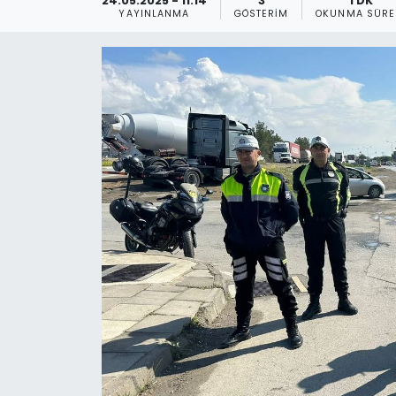
24.05.2025 - 11:14
3
1 DK
YAYINLANMA
GÖSTERIM
OKUNMA SÜRE
Gündem
KKTC
KKTC YEREL SEÇİM 2018
Kültür Sanat
Magazin
Moda
Nöbetçi Eczaneler
Otomobil Dünyası
Politika