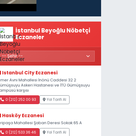
İstanbul Beyoğlu Nöbetçi
Eczaneler
Istanbul City Eczanesi
mer Avni Mahallesi İnönü Caddesi 32 2
ümüşsuyu Askeri Hastanesi ve İTÜ Gümüşsuyu
ampüsü karşısı
0 (212) 252 00 93
Yol Tarifi Al
Hasköy Eczanesi
iripaşa Mahallesi Şaban Deresi Sokak 65 A
0 (212) 533 36 46
Yol Tarifi Al