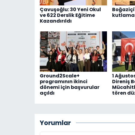
Çavuşoğlu: 30 Yeni Okul
Boğaziçi'
ve 622 Derslik Eğitime
kutlama 
Kazandırıldı
Ground2Scale+
1 Ağusto
programının ikinci
Direniş 
dönemi için başvurular
Mücahitl
açıldı
tören dü
Yorumlar