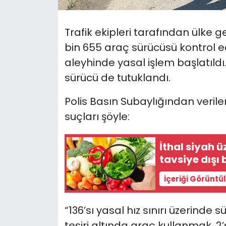
SAĞLIK
Trafik ekipleri tarafından ülke 
bin 655 araç sürücüsü kontrol edi
Spor
aleyhinde yasal işlem başlatıldı.
Teknoloji
sürücü de tutuklandı.
Polis Basın Subaylığından verilen
TÜRKiYE
suçları şöyle:
Video Galeri
İthal siyah 
YAŞAM
tavsiye dışı 
Yazarlar
İçeriği Görüntü
“136’sı yasal hız sınırı üzerinde s
tesiri altında araç kullanmak, 2’s