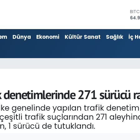
64.
DOL
47,
EUR
55,2
em
Dünya
Ekonomi
Kültür Sanat
Sağlık
İç H
STER
64,4
GRA
666
BİST
13.7
k denetimlerinde 271 sürücü ra
ülke genelinde yapılan trafik deneti
çeşitli trafik suçlarından 271 aleyhin
n, 1 sürücü de tutuklandı.