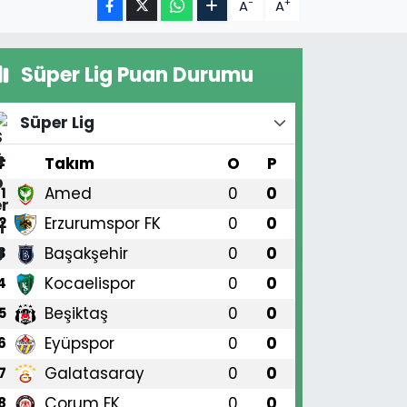
-
+
A
A
Süper Lig Puan Durumu
Süper Lig
#
Takım
O
P
Amed
0
0
1
Erzurumspor FK
0
0
2
Başakşehir
0
0
3
Kocaelispor
0
0
4
Beşiktaş
0
0
5
Eyüpspor
0
0
6
Galatasaray
0
0
7
Çorum FK
0
0
8