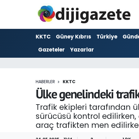
ADVERTORIAL
Hava Durumu
KKTC
Güney Kıbrıs
Türkiye
Günd
Dijigazete
Trafik Durumu
Gazeteler
Yazarlar
Dünya
Süper Lig Puan Durumu ve Fikstür
Eğitim
Tüm Manşetler
HABERLER
KKTC
Ekonomi
Son Dakika Haberleri
Ülke genelindeki trafi
Foto Galeri
Haber Arşivi
Trafik ekipleri tarafından 
sürücüsü kontrol edilirken, 
GEZİ
araç trafikten men edilirke
Güncel