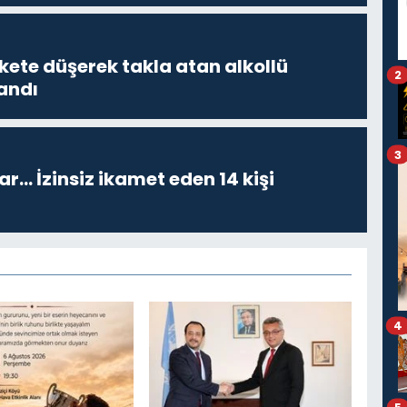
kete düşerek takla atan alkollü
2
andı
3
ar… İzinsiz ikamet eden 14 kişi
4