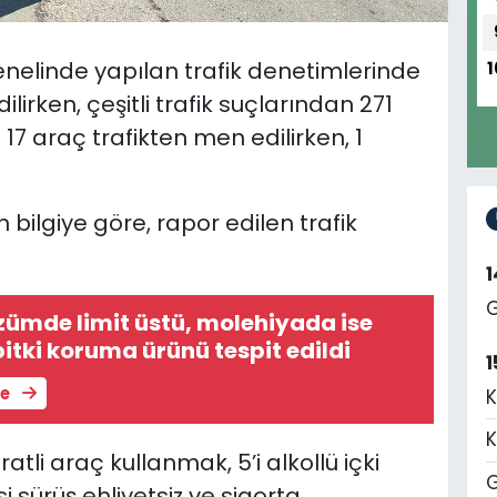
genelinde yapılan trafik denetimlerinde
1
lirken, çeşitli trafik suçlarından 271
 17 araç trafikten men edilirken, 1
 bilgiye göre, rapor edilen trafik
G
üzümde limit üstü, molehiyada ise
bitki koruma ürünü tespit edildi
1
le
K
K
üratli araç kullanmak, 5’i alkollü içki
G
i sürüş ehliyetsiz ve sigorta