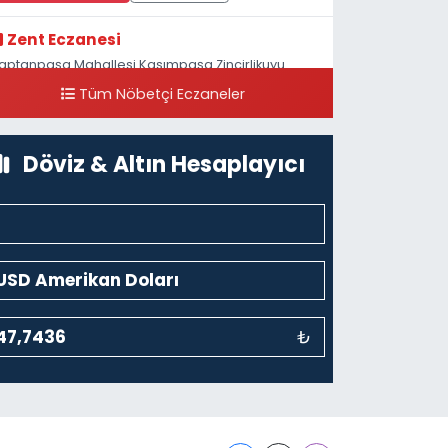
Zent Eczanesi
aptanpaşa Mahallesi Kasımpaşa Zincirlikuyu
addesi 123B İstanbul Beyoğlu 4 Nolu ASM Karşısı
Tüm Nöbetçi Eczaneler
0 (212) 297 96 92
Yol Tarifi Al
Döviz & Altın Hesaplayıcı
₺