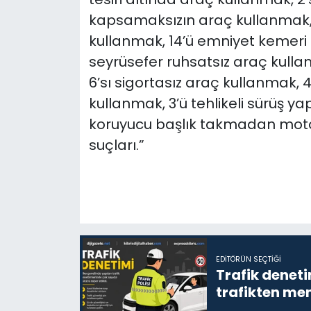
kapsamaksızın araç kullanmak, 
kullanmak, 14’ü emniyet kemeri
seyrüsefer ruhsatsız araç kulla
6’sı sigortasız araç kullanmak, 
kullanmak, 3’ü tehlikeli sürüş yap
koruyucu başlık takmadan motosi
suçları.”
EDITÖRÜN SEÇTIĞI
Trafik denet
trafikten men