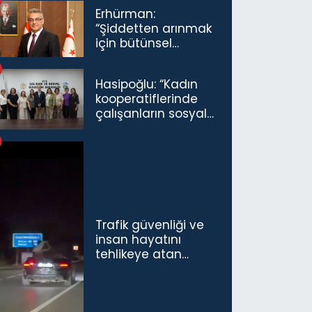
Açıldı
Erhürman:
“Şiddetten arınmak
için bütünsel
politikaları
konuşmamız
Hasipoğlu: “Kadın
gerekiyor”
kooperatiflerinde
çalışanların sosyal
sigorta primlerinin
tamamını
karşılayacağız”
Trafik güvenliği ve
insan hayatını
tehlikeye atan
sürücü ve yolcuya
ceza...