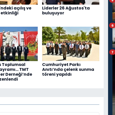
5
ndeki açılış ve
Liderler 26 Ağustos'ta
etkinliği
buluşuyor
6
7
s Toplumsal
Cumhuriyet Parkı
Bayramı... TMT
Anıtı’nda çelenk sunma
er Derneği’nde
töreni yapıldı
zenlendi