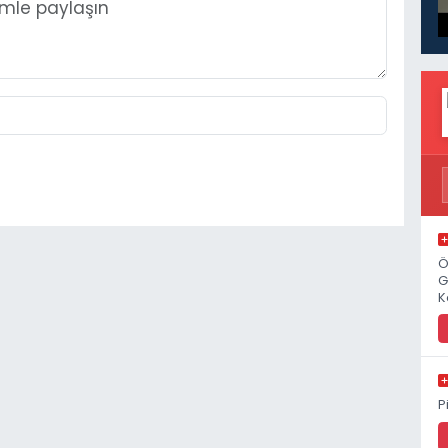
Ö
G
K
P