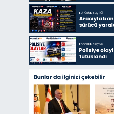
EDITÖRÜN SEÇTIĞI
Aracıyla ban
sürücü yaral
EDITÖRÜN SEÇTIĞI
Polisiye olayl
tutuklandı
Bunlar da ilginizi çekebilir