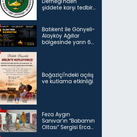
Derneği'nden
şiddete karşı tedbir
çağrısı
Batıkent ile Gönyeli-
Alayköy Ağıllar
bölgesinde yarın 6
saatlik elektrik
kesintisi…
Boğaziçi'ndeki açılış
ve kutlama etkinliği
Feza Aygın
Sanıvar’ın “Babamın
Oltası” Sergisi Ercan
Havalimanı’nda