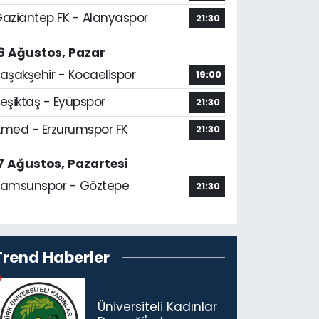
aziantep FK - Alanyaspor
21:30
6 Ağustos, Pazar
aşakşehir - Kocaelispor
19:00
eşiktaş - Eyüpspor
21:30
med - Erzurumspor FK
21:30
7 Ağustos, Pazartesi
amsunspor - Göztepe
21:30
Trend Haberler
Üniversiteli Kadınlar