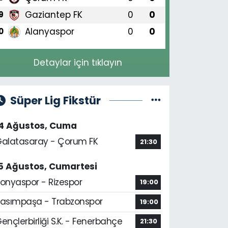
Gaziantep FK
0
0
9
Alanyaspor
0
0
0
Detaylar için tıklayın
Süper Lig Fikstür
14 Ağustos, Cuma
alatasaray - Çorum FK
21:30
5 Ağustos, Cumartesi
onyaspor - Rizespor
19:00
asımpaşa - Trabzonspor
19:00
ençlerbirliği S.K. - Fenerbahçe
21:30