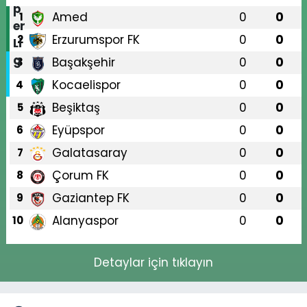
Amed
0
0
1
Erzurumspor FK
0
0
2
Başakşehir
0
0
3
Kocaelispor
0
0
4
Beşiktaş
0
0
5
Eyüpspor
0
0
6
Galatasaray
0
0
7
Çorum FK
0
0
8
Gaziantep FK
0
0
9
Alanyaspor
0
0
10
Detaylar için tıklayın