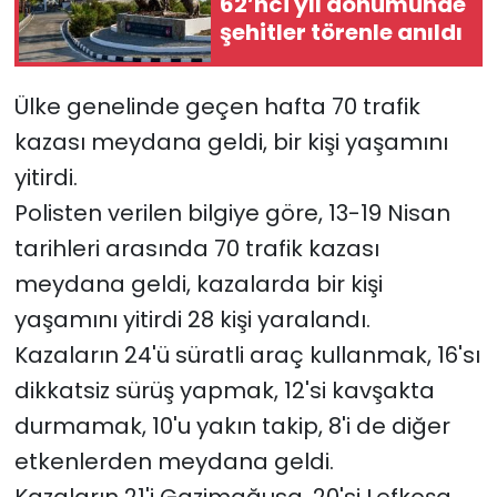
62’nci yıl dönümünde
şehitler törenle anıldı
SAĞLIK
Ülke genelinde geçen hafta 70 trafik
Spor
kazası meydana geldi, bir kişi yaşamını
Teknoloji
yitirdi.
Polisten verilen bilgiye göre, 13-19 Nisan
TÜRKiYE
tarihleri arasında 70 trafik kazası
Video Galeri
meydana geldi, kazalarda bir kişi
yaşamını yitirdi 28 kişi yaralandı.
YAŞAM
Kazaların 24'ü süratli araç kullanmak, 16'sı
dikkatsiz sürüş yapmak, 12'si kavşakta
Yazarlar
durmamak, 10'u yakın takip, 8'i de diğer
etkenlerden meydana geldi.