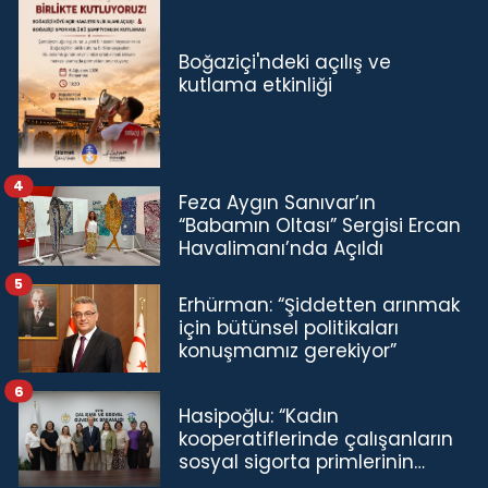
Boğaziçi'ndeki açılış ve
kutlama etkinliği
4
Feza Aygın Sanıvar’ın
“Babamın Oltası” Sergisi Ercan
Havalimanı’nda Açıldı
5
Erhürman: “Şiddetten arınmak
için bütünsel politikaları
konuşmamız gerekiyor”
6
Hasipoğlu: “Kadın
kooperatiflerinde çalışanların
sosyal sigorta primlerinin
tamamını karşılayacağız”