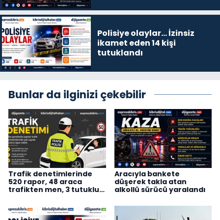
Polisiye olaylar… İzinsiz
ikamet eden 14 kişi
tutuklandı
Bunlar da ilginizi çekebilir
Trafik denetimlerinde
Aracıyla bankete
520 rapor, 48 araca
düşerek takla atan
trafikten men, 3 tutuklu…
alkollü sürücü yaralandı