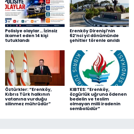
Polisiye olaylar… İzinsiz
Erenköy Direnişi’nin
ikamet eden 14 kişi
62’nci yıl dönümünde
tutuklandı
şehitler törenle anıldı
Öztürkler: “Erenköy,
KIBTES: “Erenköy,
Kıbrıs Türk halkının
özgürlük uğruna ödenen
vatanına vurduğu
bedelin ve teslim
silinmez mührüdür”
olmayan milli iradenin
sembolüdür”