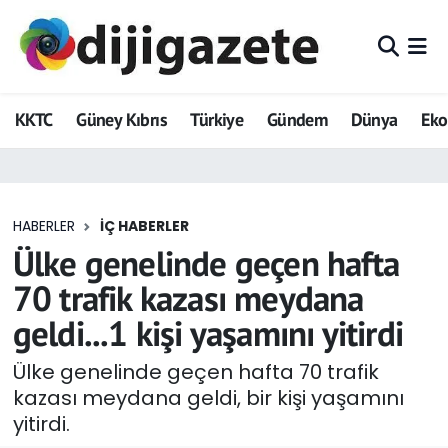
ADVERTORIAL
Hava Durumu
KKTC
Güney Kıbrıs
Türkiye
Gündem
Dünya
Ek
Dijigazete
Trafik Durumu
Dünya
Süper Lig Puan Durumu ve Fikstür
HABERLER
İÇ HABERLER
Eğitim
Tüm Manşetler
Ülke genelinde geçen hafta
Ekonomi
Son Dakika Haberleri
70 trafik kazası meydana
geldi...1 kişi yaşamını yitirdi
Foto Galeri
Haber Arşivi
Ülke genelinde geçen hafta 70 trafik
GEZİ
kazası meydana geldi, bir kişi yaşamını
yitirdi.
Güncel