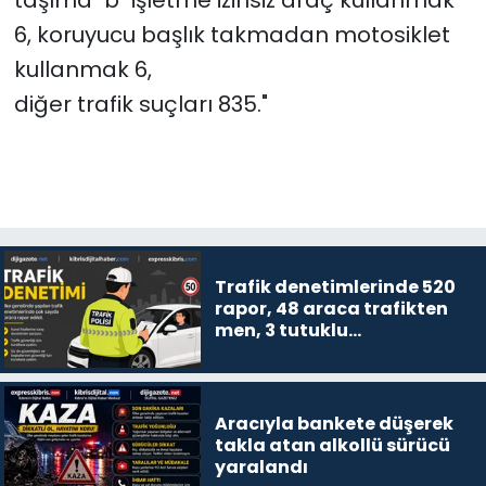
taşıma "b" işletme izinsiz araç kullanmak
6, koruyucu başlık takmadan motosiklet
kullanmak 6,
diğer trafik suçları 835."
Trafik denetimlerinde 520
rapor, 48 araca trafikten
men, 3 tutuklu…
Aracıyla bankete düşerek
takla atan alkollü sürücü
yaralandı