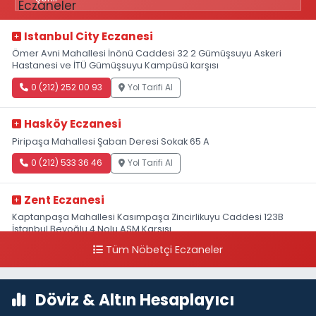
Istanbul City Eczanesi
Ömer Avni Mahallesi İnönü Caddesi 32 2 Gümüşsuyu Askeri
Hastanesi ve İTÜ Gümüşsuyu Kampüsü karşısı
0 (212) 252 00 93
Yol Tarifi Al
Hasköy Eczanesi
Piripaşa Mahallesi Şaban Deresi Sokak 65 A
0 (212) 533 36 46
Yol Tarifi Al
Zent Eczanesi
Kaptanpaşa Mahallesi Kasımpaşa Zincirlikuyu Caddesi 123B
İstanbul Beyoğlu 4 Nolu ASM Karşısı
Tüm Nöbetçi Eczaneler
0 (212) 297 96 92
Yol Tarifi Al
Döviz & Altın Hesaplayıcı