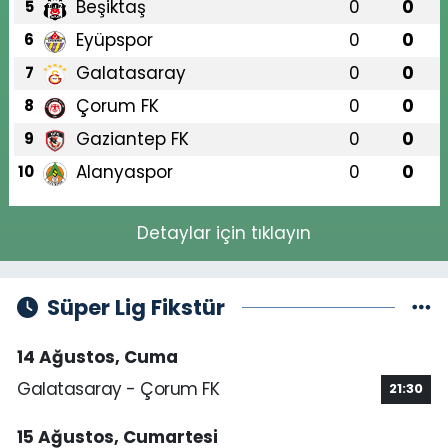
Beşiktaş
0
0
5
Eyüpspor
0
0
6
Galatasaray
0
0
7
Çorum FK
0
0
8
Gaziantep FK
0
0
9
Alanyaspor
0
0
10
Detaylar için tıklayın
Süper Lig Fikstür
14 Ağustos, Cuma
Galatasaray - Çorum FK
21:30
15 Ağustos, Cumartesi