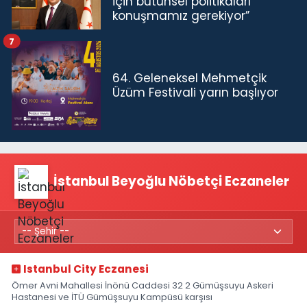
için bütünsel politikaları
konuşmamız gerekiyor”
7
64. Geleneksel Mehmetçik
Üzüm Festivali yarın başlıyor
İstanbul Beyoğlu Nöbetçi Eczaneler
Istanbul City Eczanesi
Ömer Avni Mahallesi İnönü Caddesi 32 2 Gümüşsuyu Askeri
Hastanesi ve İTÜ Gümüşsuyu Kampüsü karşısı