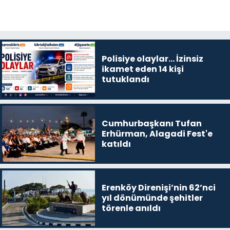
Polisiye olaylar… İzinsiz
ikamet eden 14 kişi
tutuklandı
Cumhurbaşkanı Tufan
Erhürman, Alagadi Fest'e
katıldı
Erenköy Direnişi’nin 62’nci
yıl dönümünde şehitler
törenle anıldı