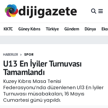
ADVERTORIAL
Hava Durumu
KKTC
Güney Kıbrıs
Türkiye
Gündem
Dünya
Ek
Dijigazete
Trafik Durumu
Dünya
Süper Lig Puan Durumu ve Fikstür
HABERLER
SPOR
Eğitim
Tüm Manşetler
U13 En İyiler Turnuvası
Ekonomi
Son Dakika Haberleri
Tamamlandı
Foto Galeri
Haber Arşivi
Kuzey Kıbrıs Masa Tenisi
Federasyonu’nda düzenlenen U13 En İyiler
GEZİ
Turnuvası müsabakaları, 16 Mayıs
Cumartesi günü yapıldı.
Güncel