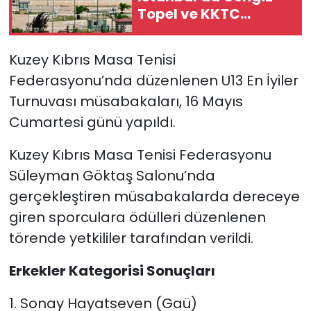
Topel ve KKTC
koşularını izledi
SAĞLIK
Kuzey Kıbrıs Masa Tenisi
Spor
Federasyonu’nda düzenlenen U13 En İyiler
Turnuvası müsabakaları, 16 Mayıs
Teknoloji
Cumartesi günü yapıldı.
TÜRKiYE
Kuzey Kıbrıs Masa Tenisi Federasyonu
Video Galeri
Süleyman Göktaş Salonu’nda
gerçekleştiren müsabakalarda dereceye
YAŞAM
giren sporculara ödülleri düzenlenen
törende yetkililer tarafından verildi.
Yazarlar
Erkekler Kategorisi Sonuçları
1. Sonay Hayatseven (Gaü)