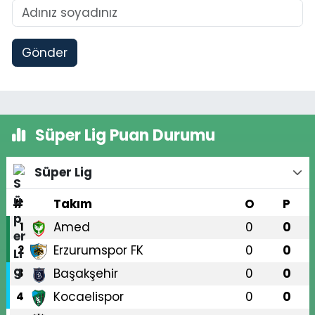
Gönder
Süper Lig Puan Durumu
Süper Lig
#
Takım
O
P
Amed
0
0
1
Erzurumspor FK
0
0
2
Başakşehir
0
0
3
Kocaelispor
0
0
4