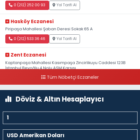
0 (212) 252 00 93
Yol Tarifi Al
Hasköy Eczanesi
Piripaşa Mahallesi Şaban Deresi Sokak 65 A
0 (212) 533 36 46
Yol Tarifi Al
Zent Eczanesi
Kaptanpaşa Mahallesi Kasımpaşa Zincirlikuyu Caddesi 123B
İstanbul Beyoğlu 4 Nolu ASM Karşısı
Tüm Nöbetçi Eczaneler
0 (212) 297 96 92
Yol Tarifi Al
Döviz & Altın Hesaplayıcı