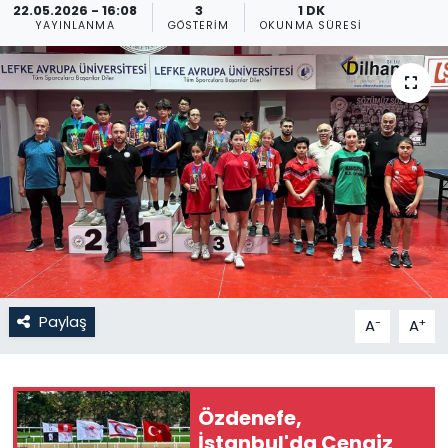
22.05.2026 - 16:08
3
1 DK
YAYINLANMA
GÖSTERIM
OKUNMA SÜRESI
Gündem
KKTC
KKTC YEREL SEÇİM 2018
Kültür Sanat
Magazin
Moda
Paylaş
-
+
A
A
Nöbetçi Eczaneler
Otomobil Dünyası
Özdenefe,
İstanbul'da Cengiz
Politika