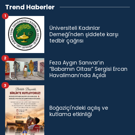
Trend Haberler
1
Üniversiteli Kadınlar
Derneği'nden şiddete karşı
tedbir çağrısı
2
Feza Aygın Sanıvar’ın
“Babamın Oltası” Sergisi Ercan
Havalimanı’nda Açıldı
3
Boğaziçi'ndeki açılış ve
kutlama etkinliği