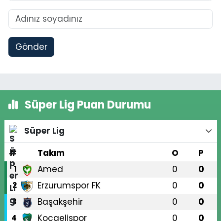
Gönder
Süper Lig Puan Durumu
Süper Lig
#
Takım
O
P
Amed
0
0
1
Erzurumspor FK
0
0
2
Başakşehir
0
0
3
Kocaelispor
0
0
4