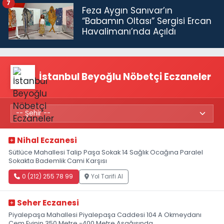
7
Feza Aygın Sanıvar’ın
“Babamın Oltası” Sergisi Ercan
Havalimanı’nda Açıldı
İstanbul Beyoğlu Nöbetçi Eczaneler
Nihal Eczanesi
Sütlüce Mahallesi Talip Paşa Sokak 14 Sağlık Ocağına Paralel
Sokakta Bademlik Cami Karşısı
0 (212) 255 78 99
Yol Tarifi Al
Seher Eczanesi
Piyalepaşa Mahallesi Piyalepaşa Caddesi 104 A Okmeydanı
Cem Evinin 350 Metre -400 Metre Aşağısında