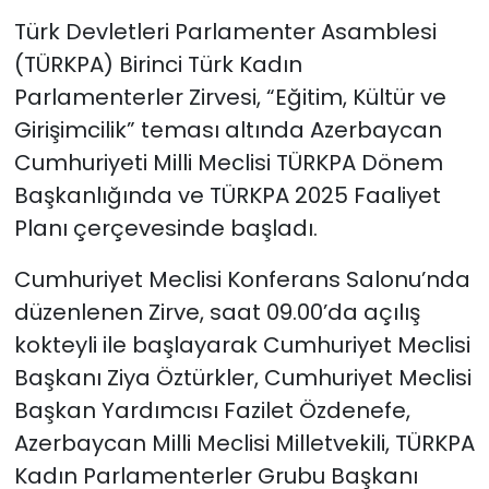
Türk Devletleri Parlamenter Asamblesi
SAĞLIK
(TÜRKPA) Birinci Türk Kadın
Parlamenterler Zirvesi, “Eğitim, Kültür ve
Spor
Girişimcilik” teması altında Azerbaycan
Cumhuriyeti Milli Meclisi TÜRKPA Dönem
Teknoloji
Başkanlığında ve TÜRKPA 2025 Faaliyet
TÜRKiYE
Planı çerçevesinde başladı.
Video Galeri
Cumhuriyet Meclisi Konferans Salonu’nda
düzenlenen Zirve, saat 09.00’da açılış
YAŞAM
kokteyli ile başlayarak Cumhuriyet Meclisi
Başkanı Ziya Öztürkler, Cumhuriyet Meclisi
Yazarlar
Başkan Yardımcısı Fazilet Özdenefe,
Azerbaycan Milli Meclisi Milletvekili, TÜRKPA
Kadın Parlamenterler Grubu Başkanı