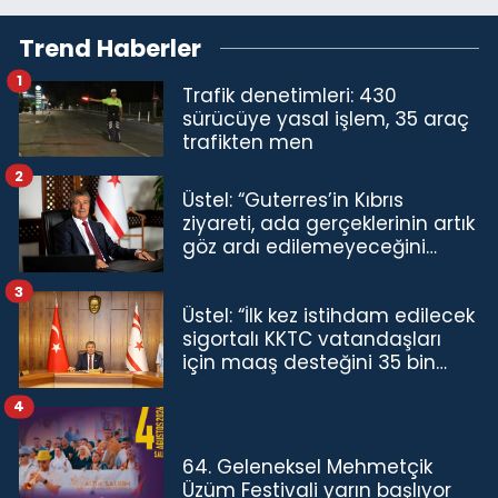
Trend Haberler
1
Trafik denetimleri: 430
sürücüye yasal işlem, 35 araç
trafikten men
2
Üstel: “Guterres’in Kıbrıs
ziyareti, ada gerçeklerinin artık
göz ardı edilemeyeceğini
göstermiştir”
3
Üstel: “İlk kez istihdam edilecek
sigortalı KKTC vatandaşları
için maaş desteğini 35 bin
TL'ye çıkardık”
4
64. Geleneksel Mehmetçik
Üzüm Festivali yarın başlıyor