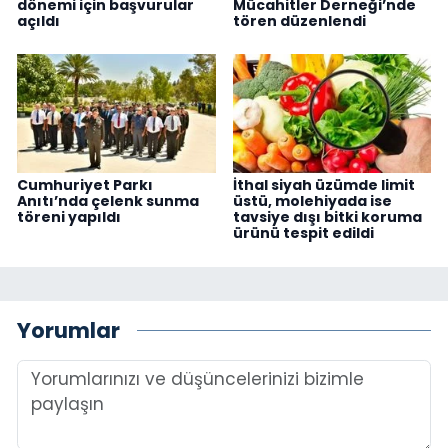
dönemi için başvurular
Mücahitler Derneği’nde
açıldı
tören düzenlendi
Cumhuriyet Parkı
İthal siyah üzümde limit
Anıtı’nda çelenk sunma
üstü, molehiyada ise
töreni yapıldı
tavsiye dışı bitki koruma
ürünü tespit edildi
Yorumlar