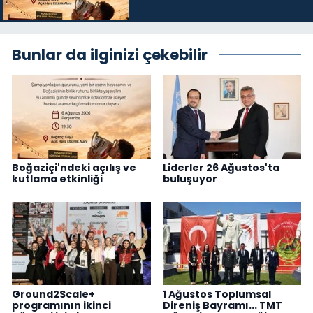
Bunlar da ilginizi çekebilir
Boğaziçi'ndeki açılış ve
Liderler 26 Ağustos'ta
kutlama etkinliği
buluşuyor
Ground2Scale+
1 Ağustos Toplumsal
programının ikinci
Direniş Bayramı... TMT