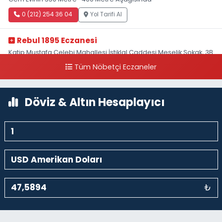
0 (212) 254 36 04
Yol Tarifi Al
Rebul 1895 Eczanesi
Katip Mustafa Çelebi Mahallesi İstiklal Caddesi Meşelik Sokak, 3B
Akbank Sanat karşısı, Fransız Konsolosluğu Çaprazı
Tüm Nöbetçi Eczaneler
0 (212) 243 69 36
Yol Tarifi Al
Döviz & Altın Hesaplayıcı
₺