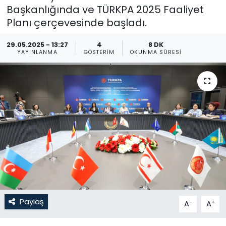
Başkanlığında ve TÜRKPA 2025 Faaliyet
Gündem
Planı çerçevesinde başladı.
KKTC
29.05.2025 - 13:27
4
8 DK
YAYINLANMA
GÖSTERIM
OKUNMA SÜRESI
KKTC YEREL SEÇİM 2018
Kültür Sanat
Magazin
Moda
Nöbetçi Eczaneler
Otomobil Dünyası
Paylaş
-
+
A
A
Politika