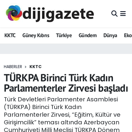
ADVERTORIAL
Hava Durumu
KKTC
Güney Kıbrıs
Türkiye
Gündem
Dünya
Ek
Dijigazete
Trafik Durumu
Dünya
Süper Lig Puan Durumu ve Fikstür
HABERLER
KKTC
Eğitim
Tüm Manşetler
TÜRKPA Birinci Türk Kadın
Ekonomi
Son Dakika Haberleri
Parlamenterler Zirvesi başladı
Foto Galeri
Haber Arşivi
Türk Devletleri Parlamenter Asamblesi
(TÜRKPA) Birinci Türk Kadın
GEZİ
Parlamenterler Zirvesi, “Eğitim, Kültür ve
Girişimcilik” teması altında Azerbaycan
Güncel
Cumhuriyeti Milli Meclisi TÜRKPA Dönem