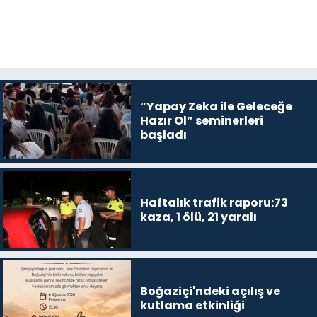
“Yapay Zeka ile Geleceğe
Hazır Ol” seminerleri
başladı
Haftalık trafik raporu:73
kaza, 1 ölü, 21 yaralı
Boğaziçi'ndeki açılış ve
kutlama etkinliği