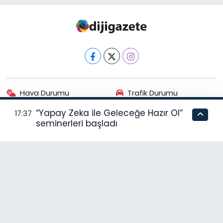
Hava Durumu
Trafik Durumu
“Yapay Zeka ile Geleceğe Hazır Ol”
17:37
Puan Durumu ve Fikstür
Tüm Manşetler
seminerleri başladı
Son Dakika Haberleri
Haber Arşivi
RSS
Copyright © 2024. Her hakkı saklıdır.
Haber Yazılımı:
TE Bilişim