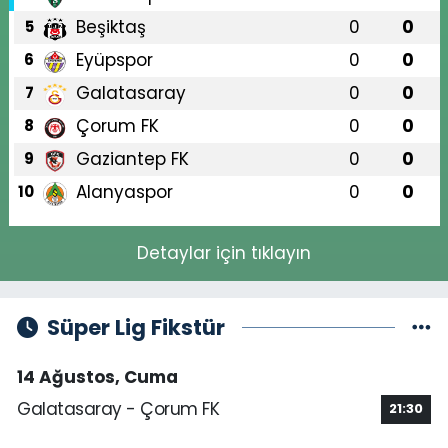
Beşiktaş
0
0
5
Eyüpspor
0
0
6
Galatasaray
0
0
7
Çorum FK
0
0
8
Gaziantep FK
0
0
9
Alanyaspor
0
0
10
Detaylar için tıklayın
Süper Lig Fikstür
14 Ağustos, Cuma
Galatasaray - Çorum FK
21:30