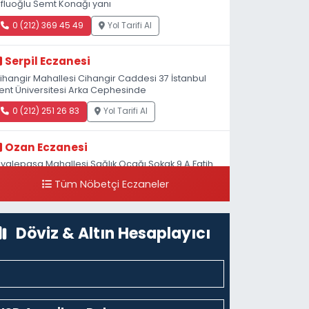
fluoğlu Semt Konağı yanı
0 (212) 369 45 49
Yol Tarifi Al
Serpil Eczanesi
ihangir Mahallesi Cihangir Caddesi 37 İstanbul
ent Üniversitesi Arka Cephesinde
0 (212) 251 26 83
Yol Tarifi Al
Ozan Eczanesi
iyalepaşa Mahallesi Sağlık Ocağı Sokak 9 A Fatih
ultan ASM Yanı
Tüm Nöbetçi Eczaneler
0 (212) 297 30 13
Yol Tarifi Al
Döviz & Altın Hesaplayıcı