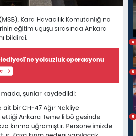
 (MSB), Kara Havacılık Komutanlığına
erinin eğitim uçuşu sırasında Ankara
 bildirdi.
4
lediyesi'ne yolsuzluk operasyonu
le
5
amada, şunlar kaydedildi:
 ait bir CH-47 Ağır Nakliye
a ettiği Ankara Temelli bölgesinde
6
za kırıma uğramıştır. Personelimizde
tur. Kaza kırım nedeni yapılacak