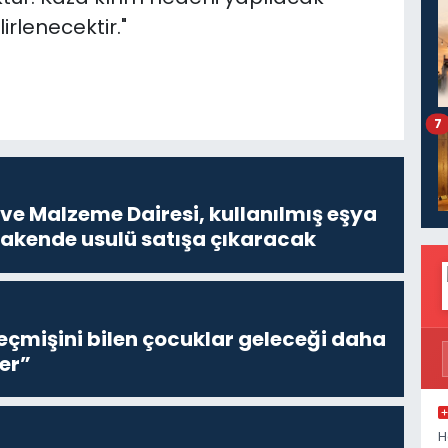
rlenecektir."
7
ve Malzeme Dairesi, kullanılmış eşya
erakende usulü satışa çıkaracak
eçmişini bilen çocuklar geleceği daha
er”
H