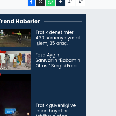
-
+
A
A
Trend Haberler
Trafik denetimleri:
430 sürücüye yasal
işlem, 35 araç
trafikten men
Feza Aygın
Sanıvar’ın “Babamın
Oltası” Sergisi Ercan
Havalimanı’nda
Açıldı
Trafik güvenliği ve
insan hayatını