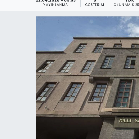
22.04.2026 - 09:53
6
1 DK
YAYINLANMA
GÖSTERIM
OKUNMA SÜR
Gündem
KKTC
KKTC YEREL SEÇİM 2018
Kültür Sanat
Magazin
Moda
Nöbetçi Eczaneler
Otomobil Dünyası
Politika