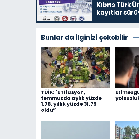
Kıbrıs Türk Ü
kayıtlar sürü
Bunlar da ilginizi çekebilir
TÜİK: "Enflasyon,
Etimesgu
temmuzda aylık yüzde
yolsuzlu
1,78, yıllık yüzde 31,75
oldu”