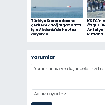
Türkiye Kıbrıs adasına
KKTC'nin
çekilecek doğalgaz hattı
Özgürlü
için Akdeniz'de Navtex
Antalya'
duyurdu
kutlandı
Yorumlar