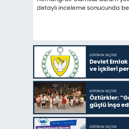
detaylı inceleme sonucunda beli
EDITÖRÜN SEÇTIĞI
Devlet Emlak 
ve içkileri p
EDITÖRÜN SEÇTIĞI
Öztürkler: “G
güçlü inşa ed
EDITÖRÜN SEÇTIĞI