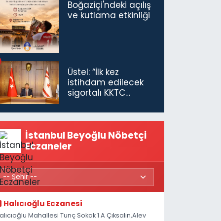
Boğaziçi'ndeki açılış
ve kutlama etkinliği
Üstel: “İlk kez
istihdam edilecek
sigortalı KKTC
vatandaşları için
maaş desteğini 35
bin TL'ye çıkardık”
İstanbul Beyoğlu Nöbetçi
Eczaneler
Halıcıoğlu Eczanesi
alıcıoğlu Mahallesi Tunç Sokak 1 A Çıksalın,Alev