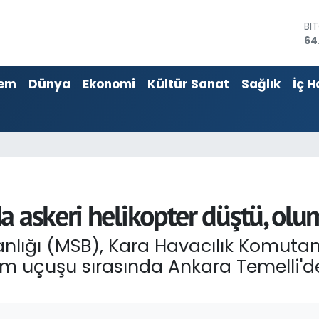
BI
64
DO
47
EU
em
Dünya
Ekonomi
Kültür Sanat
Sağlık
İç H
55
ST
64
GR
65
Bİ
13
a askeri helikopter düştü, ol
nlığı (MSB), Kara Havacılık Komutan
tim uçuşu sırasında Ankara Temelli'd