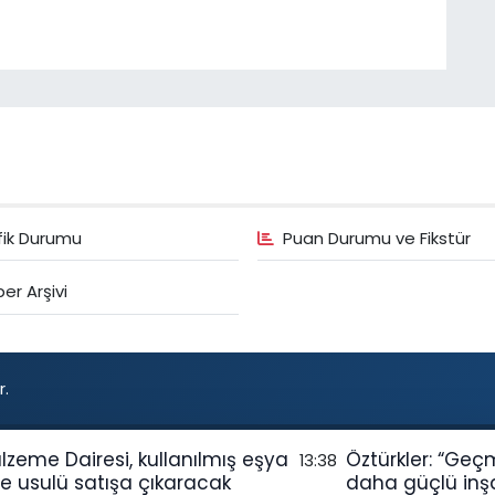
fik Durumu
Puan Durumu ve Fikstür
er Arşivi
r.
lzeme Dairesi, kullanılmış eşya
Öztürkler: “Geç
13:38
de usulü satışa çıkaracak
daha güçlü inş