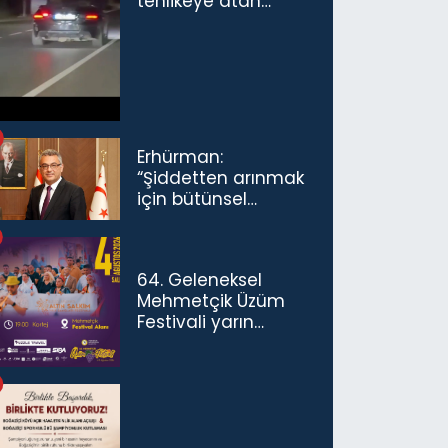
tehlikeye atan
sürücü ve yolcuya
ceza...
Erhürman:
“Şiddetten arınmak
için bütünsel
politikaları
konuşmamız
gerekiyor”
64. Geleneksel
Mehmetçik Üzüm
Festivali yarın
başlıyor