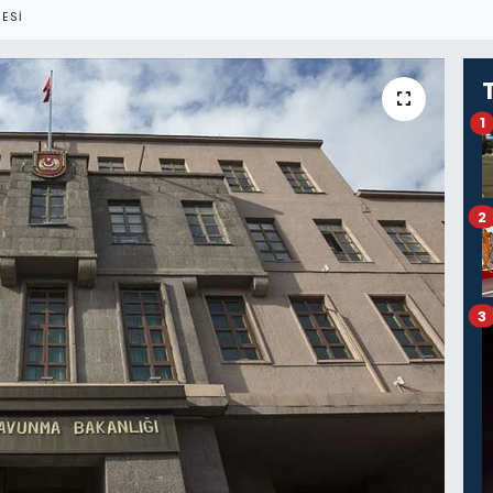
ESI
1
2
3