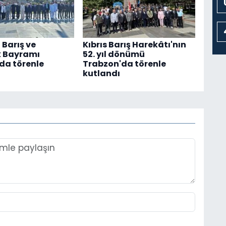
 Barış ve
Kıbrıs Barış Harekâtı'nın
k Bayramı
52. yıl dönümü
da törenle
Trabzon'da törenle
kutlandı