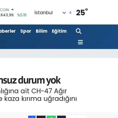
TCOIN
°
.643,95
%0.16
25
İstanbul
LAR
,6006
%0.06
RO
aberler
Spor
Bilim
Eğitim
,0250
%0.02
ERLİN
,2398
%0.2
AM ALTIN
00.87
%0.12
ST100
.799
%70
umsuz durum yok
lığına ait CH-47 Ağır
e kaza kırıma uğradığını