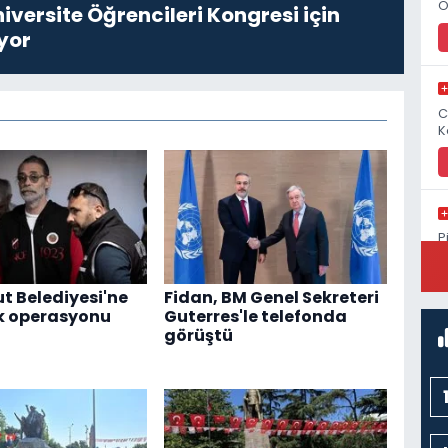
O
niversite Öğrencileri Kongresi için
yor
C
K
P
S
t Belediyesi'ne
Fidan, BM Genel Sekreteri
k operasyonu
Guterres'le telefonda
görüştü