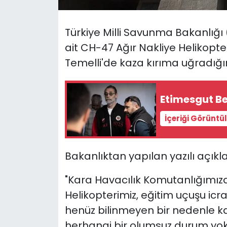
SAĞLIK
Türkiye Milli Savunma Bakanlığı
ait CH-47 Ağır Nakliye Helikopt
Spor
Temelli'de kaza kırıma uğradığını
Teknoloji
Etimesgut Be
TÜRKiYE
İçeriği Görüntü
Video Galeri
YAŞAM
Bakanlıktan yapılan yazılı açıkl
Yazarlar
"Kara Havacılık Komutanlığımıza
Helikopterimiz, eğitim uçuşu icr
henüz bilinmeyen bir nedenle ka
herhangi bir olumsuz durum yok