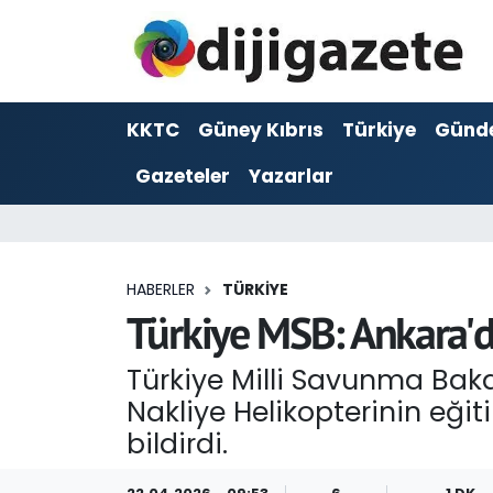
ADVERTORIAL
Hava Durumu
KKTC
Güney Kıbrıs
Türkiye
Günd
Dijigazete
Trafik Durumu
Gazeteler
Yazarlar
Dünya
Süper Lig Puan Durumu ve Fikstür
Eğitim
Tüm Manşetler
HABERLER
TÜRKIYE
Ekonomi
Son Dakika Haberleri
Türkiye MSB: Ankara'd
Foto Galeri
Haber Arşivi
Türkiye Milli Savunma Baka
Nakliye Helikopterinin eği
GEZİ
bildirdi.
Güncel