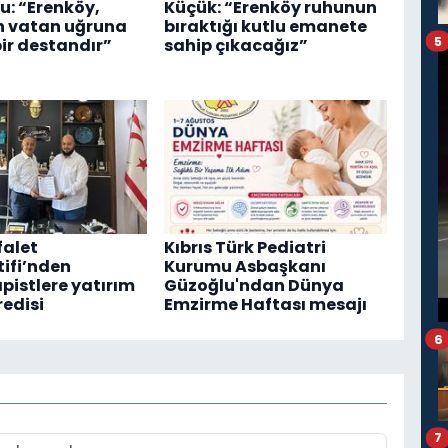
u: “Erenköy,
Küçük: “Erenköy ruhunun
n vatan uğruna
bıraktığı kutlu emanete
5
bir destandır”
sahip çıkacağız”
falet
Kıbrıs Türk Pediatri
ifi’nden
Kurumu Asbaşkanı
pistlere yatırım
Güzoğlu'ndan Dünya
redisi
Emzirme Haftası mesajı
6
7