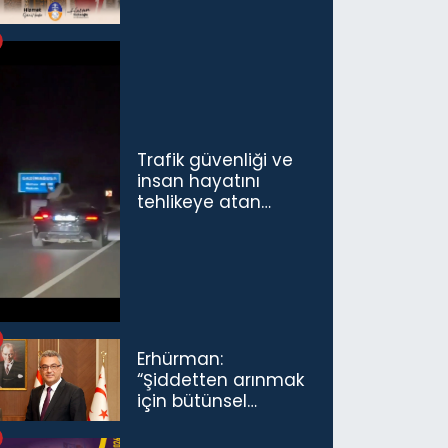
Trafik güvenliği ve
insan hayatını
tehlikeye atan
sürücü ve yolcuya
ceza...
Erhürman:
“Şiddetten arınmak
için bütünsel
politikaları
konuşmamız