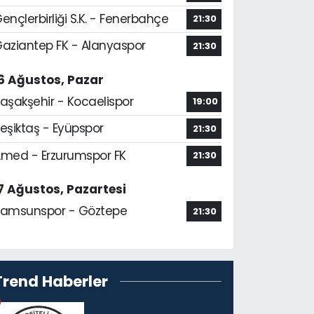
ençlerbirliği S.K. - Fenerbahçe
21:30
aziantep FK - Alanyaspor
21:30
6 Ağustos, Pazar
aşakşehir - Kocaelispor
19:00
eşiktaş - Eyüpspor
21:30
med - Erzurumspor FK
21:30
7 Ağustos, Pazartesi
amsunspor - Göztepe
21:30
Trend Haberler