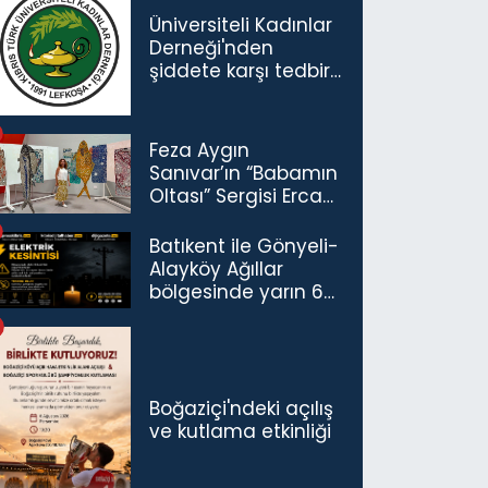
Üniversiteli Kadınlar
Derneği'nden
şiddete karşı tedbir
çağrısı
Feza Aygın
Sanıvar’ın “Babamın
Oltası” Sergisi Ercan
Havalimanı’nda
Açıldı
Batıkent ile Gönyeli-
Alayköy Ağıllar
bölgesinde yarın 6
saatlik elektrik
kesintisi…
Boğaziçi'ndeki açılış
ve kutlama etkinliği