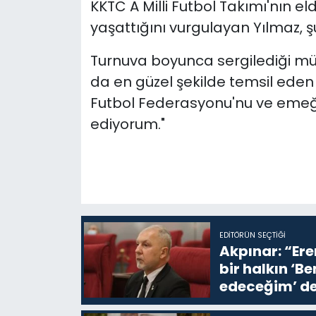
KKTC A Milli Futbol Takımı'nın el
yaşattığını vurgulayan Yılmaz, şu
Turnuva boyunca sergilediği müca
da en güzel şekilde temsil eden 
Futbol Federasyonu'nu ve emeğ
ediyorum."
EDITÖRÜN SEÇTIĞI
Akpınar: “Ere
bir halkın ‘
edeceğim’ de