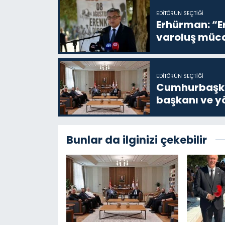
EDITÖRÜN SEÇTIĞI
Erhürman: “Er
varoluş müca
EDITÖRÜN SEÇTIĞI
Cumhurbaşkan
başkanı ve yö
Bunlar da ilginizi çekebilir