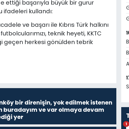
de ettiği başarıyla büyük bir gurur
G
 ifadeleri kullandı:
G
dele ve başarı ile Kıbrıs Türk halkını
1
futbolcularımızı, teknik heyeti, KKTC
i geçen herkesi gönülden tebrik
B
B
A
1
S
nköy bir direnişin, yok edilmek istenen
Ben buradayım ve var olmaya devam
diği yer
1