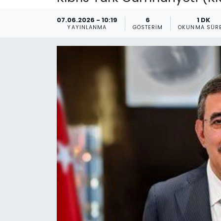
Gündem
07.06.2026 - 10:19
6
1 DK
YAYINLANMA
GÖSTERIM
OKUNMA SÜRE
KKTC
KKTC YEREL SEÇİM 2018
Kültür Sanat
Magazin
Moda
Nöbetçi Eczaneler
Otomobil Dünyası
Politika