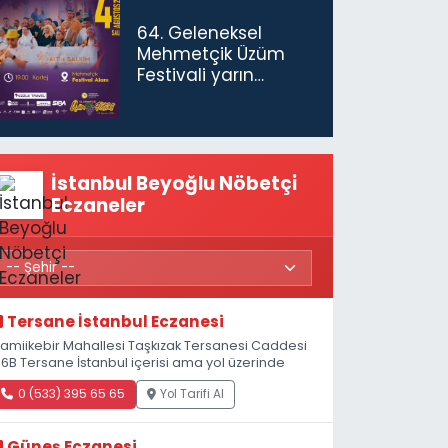
gerekiyor”
64. Geleneksel
Mehmetçik Üzüm
Festivali yarın
başlıyor
İstanbul Beyoğlu Nöbetçi
Eczaneler
Tersane İstanbul Eczanesi
amiikebir Mahallesi Taşkızak Tersanesi Caddesi
 6B Tersane İstanbul içerisi ama yol üzerinde
0 (533) 395 65 65
Yol Tarifi Al
Güneş Eczanesi