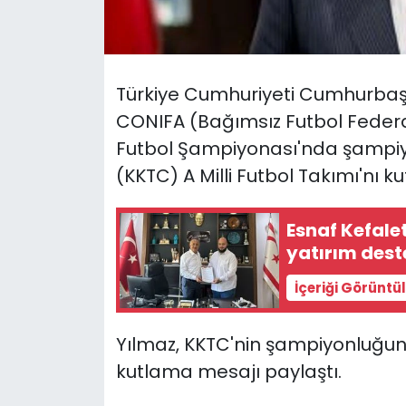
SAĞLIK
Spor
Türkiye Cumhuriyeti Cumhurbaş
CONIFA (Bağımsız Futbol Feder
Teknoloji
Futbol Şampiyonası'nda şampiyo
(KKTC) A Milli Futbol Takımı'nı ku
TÜRKiYE
Video Galeri
Esnaf Kefale
yatırım dest
YAŞAM
İçeriği Görüntü
Yazarlar
Yılmaz, KKTC'nin şampiyonluğuna
kutlama mesajı paylaştı.