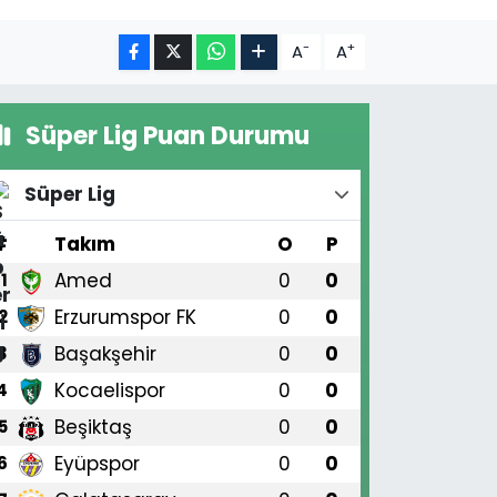
-
+
A
A
Süper Lig Puan Durumu
Süper Lig
#
Takım
O
P
Amed
0
0
1
Erzurumspor FK
0
0
2
Başakşehir
0
0
3
Kocaelispor
0
0
4
Beşiktaş
0
0
5
Eyüpspor
0
0
6