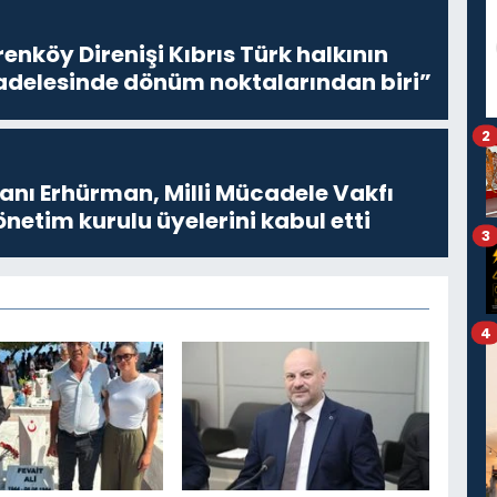
enköy Direnişi Kıbrıs Türk halkının
delesinde dönüm noktalarından biri”
2
ı Erhürman, Milli Mücadele Vakfı
netim kurulu üyelerini kabul etti
3
4