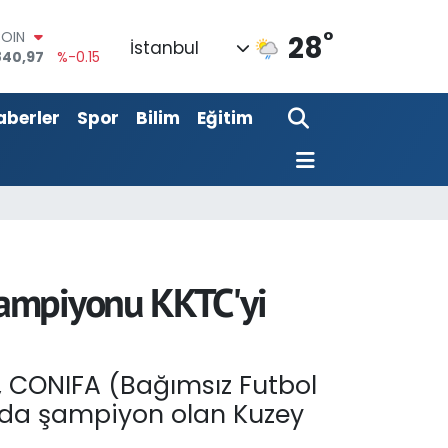
°
AR
28
İstanbul
7436
%0.18
RO
2510
%0.32
aberler
Spor
Bilim
Eğitim
RLİN
811
%0.38
M ALTIN
0.55
%0
T100
779
%-14
COIN
840,97
%-0.15
Şampiyonu KKTC'yi
 CONIFA (Bağımsız Futbol
nda şampiyon olan Kuzey