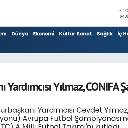
DOL
47,
EU
55,
em
Dünya
Ekonomi
Kültür Sanat
Sağlık
İç H
STE
64,4
GRA
666
BİS
13.
BIT
64.
ı Yardımcısı Yılmaz, CONIFA 
rbaşkanı Yardımcısı Cevdet Yılmaz,
syonu) Avrupa Futbol Şampiyonası'
C) A Milli Futbol Takımı'nı kutladı.