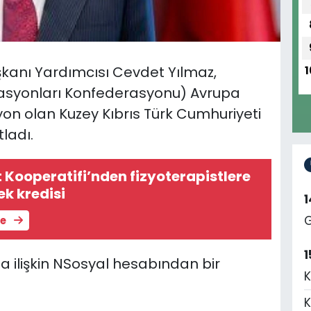
kanı Yardımcısı Cevdet Yılmaz,
1
asyonları Konfederasyonu) Avrupa
n olan Kuzey Kıbrıs Türk Cumhuriyeti
tladı.
t Kooperatifi’nden fizyoterapistlere
ek kredisi
G
le
1
 ilişkin NSosyal hesabından bir
K
K