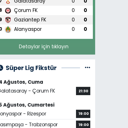
Galatasaray
0
0
7
Çorum FK
0
0
8
Gaziantep FK
0
0
9
Alanyaspor
0
0
0
Detaylar için tıklayın
Süper Lig Fikstür
14 Ağustos, Cuma
alatasaray - Çorum FK
21:30
5 Ağustos, Cumartesi
onyaspor - Rizespor
19:00
asımpaşa - Trabzonspor
19:00