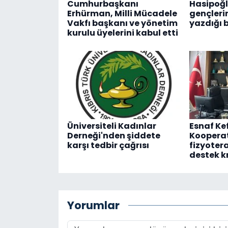
Cumhurbaşkanı
Hasipoğl
Erhürman, Milli Mücadele
gençleri
Vakfı başkanı ve yönetim
yazdığı 
kurulu üyelerini kabul etti
Üniversiteli Kadınlar
Esnaf Ke
Derneği'nden şiddete
Kooperat
karşı tedbir çağrısı
fizyotera
destek k
Yorumlar