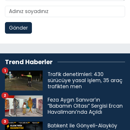
Gönder
Trend Haberler
1
Trafik denetimleri: 430
sürücüye yasal işlem, 35 araç
trafikten men
2
Feza Aygın Sanıvar’ın
“Babamın Oltası” Sergisi Ercan
Havalimanı’nda Açıldı
3
Batıkent ile Gönyeli-Alayköy