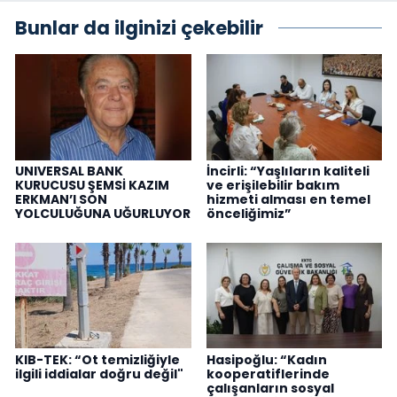
Bunlar da ilginizi çekebilir
UNIVERSAL BANK
İncirli: “Yaşlıların kaliteli
KURUCUSU ŞEMSİ KAZIM
ve erişilebilir bakım
ERKMAN’I SON
hizmeti alması en temel
YOLCULUĞUNA UĞURLUYOR
önceliğimiz”
KIB-TEK: “Ot temizliğiyle
Hasipoğlu: “Kadın
ilgili iddialar doğru değil"
kooperatiflerinde
çalışanların sosyal