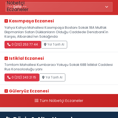
Kasımpaşa Eczanesi
Yahya Kahya Mahallesi Kasımpaşa Bostanı Sokak 18A Mutfak
Ekipmanları Satan Dükkanların Olduğu Caddede Denizbank'ın
Karşısı, Albaraka'nın Sokağında
0 (212) 253 77 44
Yol Tarifi Al
Istiklal Eczanesi
Tomtom Mahallesi Kumbaracı Yokuşu Sokak 68B İstiklal Caddesi
Rus Konsolosluğu yanı
0 (212) 243 21 15
Yol Tarifi Al
Güleryüz Eczanesi
Piripaşa Mahallesi Şaban Deresi Sokak 7 D Koç Müzesi Arkası-
Tüm Nöbetçi Eczaneler
kalaycıbahçe Meydana Doğru
0 (212) 369 95 85
Yol Tarifi Al