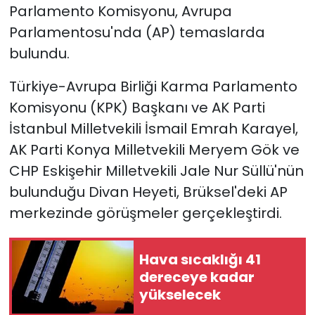
Parlamento Komisyonu, Avrupa
Parlamentosu'nda (AP) temaslarda
SAĞLIK
bulundu.
Spor
Türkiye-Avrupa Birliği Karma Parlamento
Teknoloji
Komisyonu (KPK) Başkanı ve AK Parti
İstanbul Milletvekili İsmail Emrah Karayel,
TÜRKiYE
AK Parti Konya Milletvekili Meryem Gök ve
CHP Eskişehir Milletvekili Jale Nur Süllü'nün
Video Galeri
bulunduğu Divan Heyeti, Brüksel'deki AP
merkezinde görüşmeler gerçekleştirdi.
YAŞAM
Yazarlar
Hava sıcaklığı 41
dereceye kadar
yükselecek