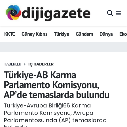
ADVERTORIAL
Hava Durumu
KKTC
Güney Kıbrıs
Türkiye
Gündem
Dünya
Ek
Dijigazete
Trafik Durumu
Dünya
Süper Lig Puan Durumu ve Fikstür
HABERLER
İÇ HABERLER
Eğitim
Tüm Manşetler
Türkiye-AB Karma
Ekonomi
Son Dakika Haberleri
Parlamento Komisyonu,
AP’de temaslarda bulundu
Foto Galeri
Haber Arşivi
Türkiye-Avrupa Birliği66 Karma
GEZİ
Parlamento Komisyonu, Avrupa
Parlamentosu'nda (AP) temaslarda
Güncel