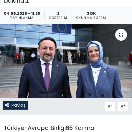
bulundu.
Gündem
04.06.2026 - 11:25
2
3 DK
YAYINLANMA
GÖSTERIM
OKUNMA SÜRESI
KKTC
KKTC YEREL SEÇİM 2018
Kültür Sanat
Magazin
Moda
Nöbetçi Eczaneler
Paylaş
-
+
A
A
Otomobil Dünyası
Türkiye-Avrupa Birliği66 Karma
Politika