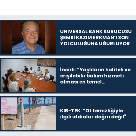
UNIVERSAL BANK KURUCUSU
ŞEMSİ KAZIM ERKMAN’I SON
YOLCULUĞUNA UĞURLUYOR
İncirli: “Yaşlıların kaliteli ve
erişilebilir bakım hizmeti
alması en temel
önceliğimiz”
KIB-TEK: “Ot temizliğiyle
ilgili iddialar doğru değil"