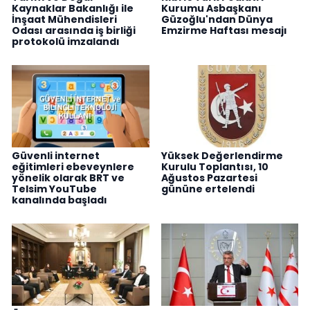
Kaynaklar Bakanlığı ile
Kurumu Asbaşkanı
İnşaat Mühendisleri
Güzoğlu'ndan Dünya
Odası arasında iş birliği
Emzirme Haftası mesajı
protokolü imzalandı
Güvenli internet
Yüksek Değerlendirme
eğitimleri ebeveynlere
Kurulu Toplantısı, 10
yönelik olarak BRT ve
Ağustos Pazartesi
Telsim YouTube
gününe ertelendi
kanalında başladı