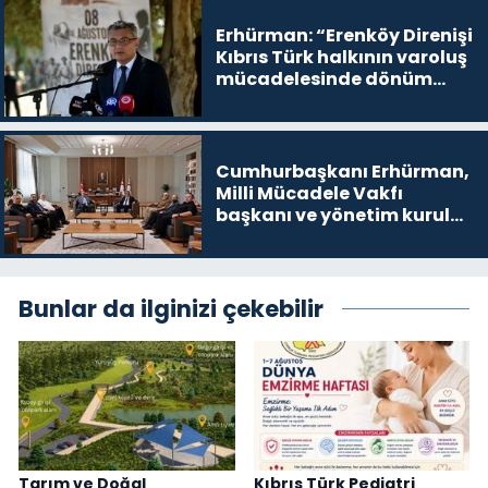
yer
Erhürman: “Erenköy Direnişi
Kıbrıs Türk halkının varoluş
mücadelesinde dönüm
noktalarından biri”
Cumhurbaşkanı Erhürman,
Milli Mücadele Vakfı
başkanı ve yönetim kurulu
üyelerini kabul etti
Bunlar da ilginizi çekebilir
Tarım ve Doğal
Kıbrıs Türk Pediatri