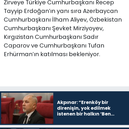
Zirveye Türkiye Cumhurbaşkanı Recep
Tayyip Erdoğan’ın yanı sıra Azerbaycan
Cumhurbaşkanı İlham Aliyev, Özbekistan
Cumhurbaşkanı Şevket Mirziyoyev,
Kırgızistan Cumhurbaşkanı Sadır
Caparov ve Cumhurbaşkanı Tufan
Erhürman’ın katılması bekleniyor.
Akpınar: “Erenköy bir
direnişin, yok edilmek
istenen bir halkın ‘Ben
buradayım ve var olmaya
devam edeceğim’ dediği