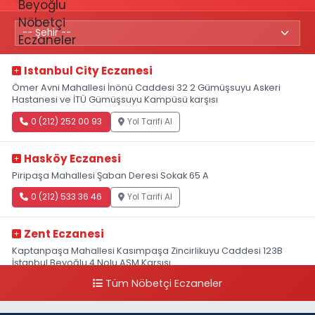
Istanbul City Eczanesi
Ömer Avni Mahallesi İnönü Caddesi 32 2 Gümüşsuyu Askeri
Hastanesi ve İTÜ Gümüşsuyu Kampüsü karşısı
0 (212) 252 00 93
Yol Tarifi Al
Hasköy Eczanesi
Piripaşa Mahallesi Şaban Deresi Sokak 65 A
0 (212) 533 36 46
Yol Tarifi Al
Zent Eczanesi
Kaptanpaşa Mahallesi Kasımpaşa Zincirlikuyu Caddesi 123B
İstanbul Beyoğlu 4 Nolu ASM Karşısı
Tüm Nöbetçi Eczaneler
0 (212) 297 96 92
Yol Tarifi Al