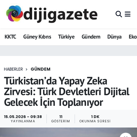
ADVERTORIAL
Hava Durumu
KKTC
Güney Kıbrıs
Türkiye
Gündem
Dünya
Ek
Dijigazete
Trafik Durumu
Dünya
Süper Lig Puan Durumu ve Fikstür
HABERLER
GÜNDEM
Eğitim
Tüm Manşetler
Türkistan’da Yapay Zeka
Ekonomi
Son Dakika Haberleri
Zirvesi: Türk Devletleri Dijital
Gelecek İçin Toplanıyor
Foto Galeri
Haber Arşivi
GEZİ
15.05.2026 - 09:38
11
1 DK
YAYINLANMA
GÖSTERIM
OKUNMA SÜRESI
Güncel