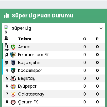
Süper Lig Puan Durumu
Süper Lig
#
Takım
O
P
Amed
0
0
1
Erzurumspor FK
0
0
2
Başakşehir
0
0
3
Kocaelispor
0
0
4
Beşiktaş
0
0
5
Eyüpspor
0
0
6
Galatasaray
0
0
7
Çorum FK
0
0
8