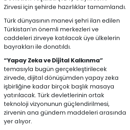
Zirvesi için şehirde hazırlıklar tamamlandı.
SAĞLIK
Türk dünyasının manevi şehri ilan edilen
Spor
Türkistan’ın önemli merkezleri ve
caddeleri zirveye katılacak üye ülkelerin
Teknoloji
bayrakları ile donatıldı.
TÜRKiYE
“Yapay Zeka ve Dijital Kalkınma”
temasıyla bugün gerçekleştirilecek
Video Galeri
zirvede, dijital dönüşümden yapay zeka
işbirliğine kadar birçok başlık masaya
YAŞAM
yatırılacak. Türk devletlerinin ortak
Yazarlar
teknoloji vizyonunun güçlendirilmesi,
zirvenin ana gündem maddeleri arasında
yer alıyor.