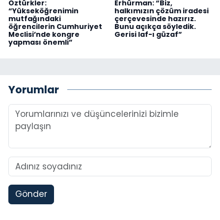
Öztürkler:
Erhürman: “Biz,
“Yükseköğrenimin
halkımızın çözüm iradesi
mutfağındaki
çerçevesinde hazırız.
öğrencilerin Cumhuriyet
Bunu açıkça söyledik.
Meclisi’nde kongre
Gerisi laf-ı güzaf”
yapması önemli”
Yorumlar
Gönder