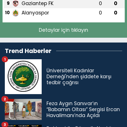
Gaziantep FK
0
0
9
Alanyaspor
0
0
10
Detaylar için tıklayın
Trend Haberler
1
Üniversiteli Kadınlar
Derneği'nden şiddete karşı
tedbir çağrısı
2
Feza Aygın Sanıvar’ın
“Babamın Oltası” Sergisi Ercan
Havalimanı’nda Açıldı
3