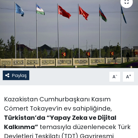
Gündem
KKTC
KKTC YEREL SEÇİM 2018
Kültür Sanat
Magazin
Paylaş
-
+
A
A
Moda
Kazakistan Cumhurbaşkanı Kasım
Nöbetçi Eczaneler
Cömert Tokayev’in ev sahipliğinde,
Türkistan’da “Yapay Zeka ve Dijital
Otomobil Dünyası
Kalkınma”
temasıyla düzenlenecek Türk
Devletleri Teşkilatı (TDT) Gayriresmi
Politika