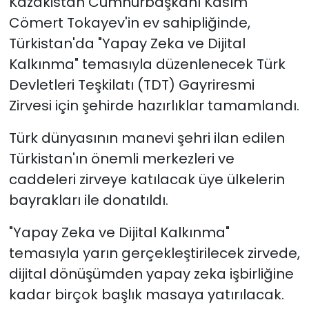
Kazakistan Cumhurbaşkanı Kasım
Cömert Tokayev'in ev sahipliğinde,
SAĞLIK
Türkistan'da "Yapay Zeka ve Dijital
Kalkınma" temasıyla düzenlenecek Türk
Spor
Devletleri Teşkilatı (TDT) Gayriresmi
Teknoloji
Zirvesi için şehirde hazırlıklar tamamlandı.
Türk dünyasının manevi şehri ilan edilen
TÜRKiYE
Türkistan'ın önemli merkezleri ve
Video Galeri
caddeleri zirveye katılacak üye ülkelerin
bayrakları ile donatıldı.
YAŞAM
"Yapay Zeka ve Dijital Kalkınma"
Yazarlar
temasıyla yarın gerçekleştirilecek zirvede,
dijital dönüşümden yapay zeka işbirliğine
kadar birçok başlık masaya yatırılacak.