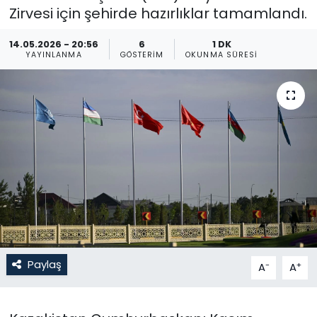
Zirvesi için şehirde hazırlıklar tamamlandı.
Gündem
14.05.2026 - 20:56
6
1 DK
YAYINLANMA
GÖSTERIM
OKUNMA SÜRESI
KKTC
KKTC YEREL SEÇİM 2018
Kültür Sanat
Magazin
Moda
Nöbetçi Eczaneler
Paylaş
-
+
A
A
Otomobil Dünyası
Politika