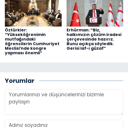
Öztürkler:
Erhürman: “Biz,
“Yükseköğrenimin
halkımızın çözüm iradesi
mutfağındaki
çerçevesinde hazırız.
öğrencilerin Cumhuriyet
Bunu açıkça söyledik.
Meclisi’nde kongre
Gerisi laf-ı güzaf”
yapması önemli”
Yorumlar