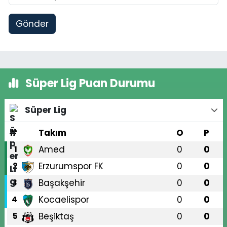
Gönder
Süper Lig Puan Durumu
Süper Lig
#
Takım
O
P
Amed
0
0
1
Erzurumspor FK
0
0
2
Başakşehir
0
0
3
Kocaelispor
0
0
4
Beşiktaş
0
0
5