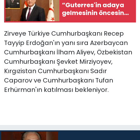
“Guterres'in adaya
gelmesinin öncesine
oranla daha doğru
bir noktadayız"
Zirveye Türkiye Cumhurbaşkanı Recep
Tayyip Erdoğan'ın yanı sıra Azerbaycan
Cumhurbaşkanı İlham Aliyev, Özbekistan
Cumhurbaşkanı Şevket Mirziyoyev,
Kırgızistan Cumhurbaşkanı Sadır
Caparov ve Cumhurbaşkanı Tufan
Erhürman'ın katılması bekleniyor.