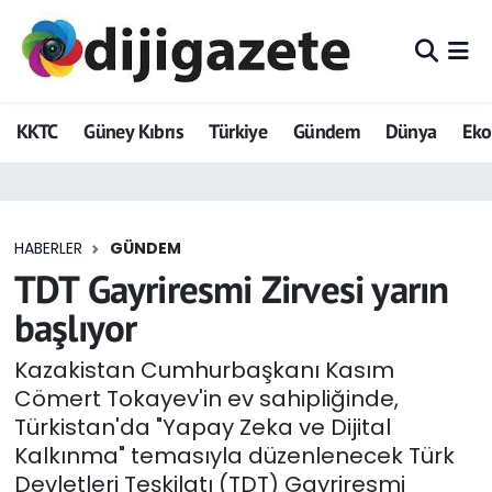
ADVERTORIAL
Hava Durumu
KKTC
Güney Kıbrıs
Türkiye
Gündem
Dünya
Ek
Dijigazete
Trafik Durumu
Dünya
Süper Lig Puan Durumu ve Fikstür
HABERLER
GÜNDEM
Eğitim
Tüm Manşetler
TDT Gayriresmi Zirvesi yarın
Ekonomi
Son Dakika Haberleri
başlıyor
Foto Galeri
Haber Arşivi
Kazakistan Cumhurbaşkanı Kasım
Cömert Tokayev'in ev sahipliğinde,
GEZİ
Türkistan'da "Yapay Zeka ve Dijital
Kalkınma" temasıyla düzenlenecek Türk
Güncel
Devletleri Teşkilatı (TDT) Gayriresmi