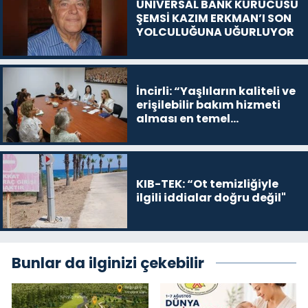
UNIVERSAL BANK KURUCUSU
ŞEMSİ KAZIM ERKMAN’I SON
YOLCULUĞUNA UĞURLUYOR
İncirli: “Yaşlıların kaliteli ve
erişilebilir bakım hizmeti
alması en temel
önceliğimiz”
KIB-TEK: “Ot temizliğiyle
ilgili iddialar doğru değil"
Bunlar da ilginizi çekebilir