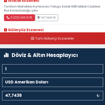
Istiklal Eczanesi
Tomtom Mahallesi Kumbaracı Yokuşu Sokak 68B İstiklal Caddesi
Rus Konsolosluğu yanı
0 (212) 243 21 15
Yol Tarifi Al
Güleryüz Eczanesi
Piripaşa Mahallesi Şaban Deresi Sokak 7 D Koç Müzesi Arkası-
Tüm Nöbetçi Eczaneler
kalaycıbahçe Meydana Doğru
0 (212) 369 95 85
Yol Tarifi Al
Döviz & Altın Hesaplayıcı
₺