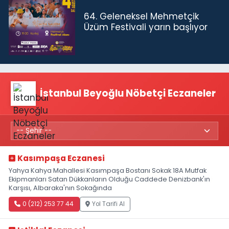
64. Geleneksel Mehmetçik
Üzüm Festivali yarın başlıyor
İstanbul Beyoğlu Nöbetçi Eczaneler
Kasımpaşa Eczanesi
Yahya Kahya Mahallesi Kasımpaşa Bostanı Sokak 18A Mutfak
Ekipmanları Satan Dükkanların Olduğu Caddede Denizbank'ın
Karşısı, Albaraka'nın Sokağında
0 (212) 253 77 44
Yol Tarifi Al