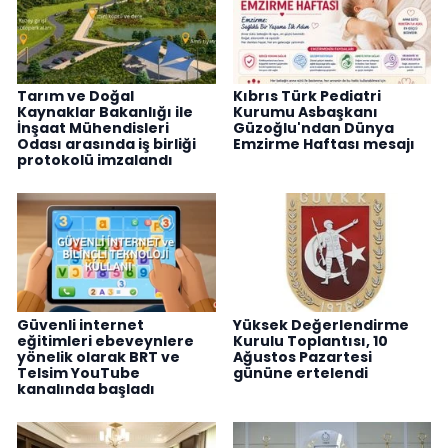
Tarım ve Doğal
Kıbrıs Türk Pediatri
Kaynaklar Bakanlığı ile
Kurumu Asbaşkanı
İnşaat Mühendisleri
Güzoğlu'ndan Dünya
Odası arasında iş birliği
Emzirme Haftası mesajı
protokolü imzalandı
Güvenli internet
Yüksek Değerlendirme
eğitimleri ebeveynlere
Kurulu Toplantısı, 10
yönelik olarak BRT ve
Ağustos Pazartesi
Telsim YouTube
gününe ertelendi
kanalında başladı