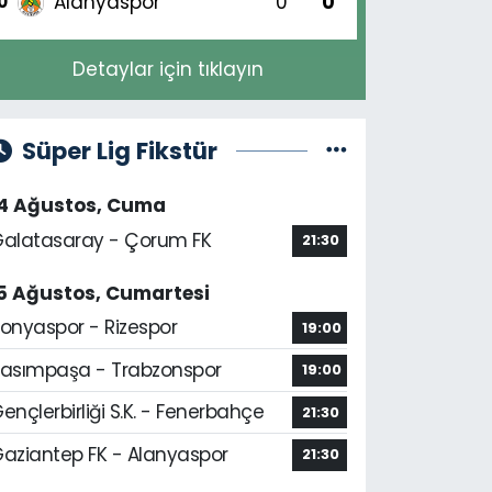
Alanyaspor
0
0
0
Detaylar için tıklayın
Süper Lig Fikstür
14 Ağustos, Cuma
alatasaray - Çorum FK
21:30
5 Ağustos, Cumartesi
onyaspor - Rizespor
19:00
asımpaşa - Trabzonspor
19:00
ençlerbirliği S.K. - Fenerbahçe
21:30
aziantep FK - Alanyaspor
21:30