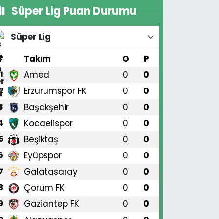
Süper Lig Puan Durumu
Süper Lig
#
Takım
O
P
Amed
0
0
1
Erzurumspor FK
0
0
2
Başakşehir
0
0
3
Kocaelispor
0
0
4
Beşiktaş
0
0
5
Eyüpspor
0
0
6
Galatasaray
0
0
7
Çorum FK
0
0
8
Gaziantep FK
0
0
9