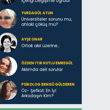
İçeriği Değişime Uğradı
YURDAGÜL ATUN
Üniversiteler sorunu mu,
ahlaki çöküş mü?
AYŞE ONAR
Ortak akıl üzerine...
ÖZDEN ITIR KUTLU EMREGÜL
Aklımda deli sorular
PSIKOLOG BENGÜ GÜLDEREN
Öz- Şefkat: En İyi
Arkadaşın Kim?