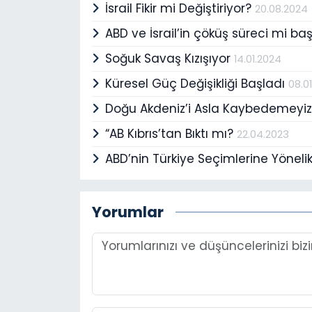
İsrail Fikir mi Değiştiriyor?
20.08.2024
ABD ve İsrail’in çöküş süreci mi ba
Soğuk Savaş Kızışıyor
14.01.2024
Küresel Güç Değişikliği Başladı
08.0
Doğu Akdeniz’i Asla Kaybedemeyi
“AB Kıbrıs’tan Bıktı mı?
22.04.2023
ABD’nin Türkiye Seçimlerine Yöneli
Yorumlar