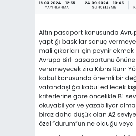
18.03.2024 - 12:55
24.09.2024 - 10:45
YAYINLANMA
GÜNCELLEME
P
Gündem
KKTC
Altın pasaport konusunda Avrupa
yaptığı baskılar sonuç vermeye 
KKTC YEREL SEÇİM 2018
mali çıkarları için peynir ekmek
Kültür Sanat
Avrupa Birli pasaportunu önün
veremeyecek zira Kıbrıs Rum Yö
Magazin
kabul konusunda önemli bir deği
vatandaşlığa kabul edilecek kişi
Moda
kriterlerine göre öncelikle B1 s
Nöbetçi Eczaneler
okuyabiliyor ve yazabiliyor ol
biraz daha düşük olan A2 seviye
Otomobil Dünyası
özel “durum”un ne olduğu veya ne
Politika