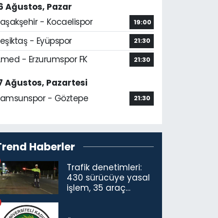
6 Ağustos, Pazar
aşakşehir - Kocaelispor
19:00
eşiktaş - Eyüpspor
21:30
med - Erzurumspor FK
21:30
7 Ağustos, Pazartesi
amsunspor - Göztepe
21:30
Trend Haberler
Trafik denetimleri:
430 sürücüye yasal
işlem, 35 araç
trafikten men