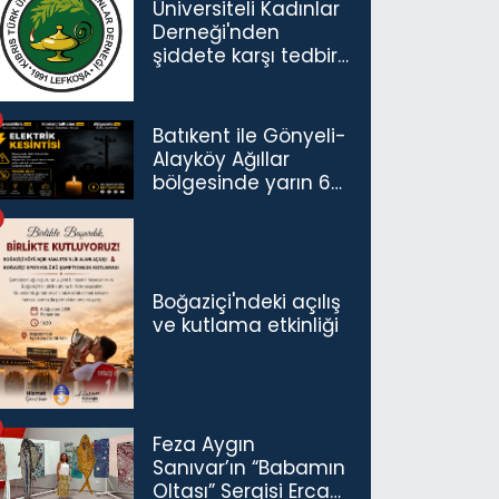
Üniversiteli Kadınlar
Derneği'nden
şiddete karşı tedbir
çağrısı
Batıkent ile Gönyeli-
Alayköy Ağıllar
bölgesinde yarın 6
saatlik elektrik
kesintisi…
Boğaziçi'ndeki açılış
ve kutlama etkinliği
Feza Aygın
Sanıvar’ın “Babamın
Oltası” Sergisi Ercan