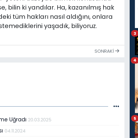
e, bilin ki yandılar. Ha, kazanılmış hak
deki tüm hakları nasıl aldığını, onlara
emediklerini yaşadık, biliyoruz.
3
SONRAKI
4
5
şime Uğradı
20.03.2025
sı
04.11.2024