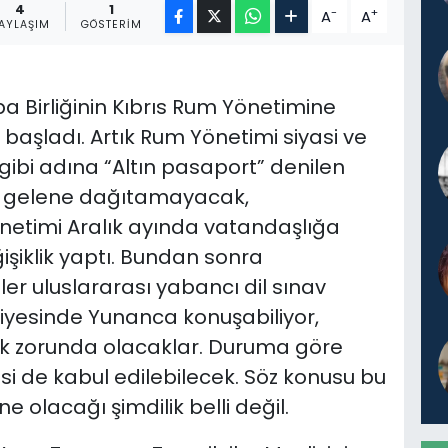
4
1
-
+
A
A
AYLAŞIM
GÖSTERIM
 Birliğinin Kıbrıs Rum Yönetimine
başladı. Artık Rum Yönetimi siyasi ve
 gibi adına “Altın pasaport” denilen
e gelene dağıtamayacak,
netimi Aralık ayında vatandaşlığa
şiklik yaptı. Bundan sonra
ler uluslararası yabancı dil sınav
eviyesinde Yunanca konuşabiliyor,
mak zorunda olacaklar. Duruma göre
si de kabul edilebilecek. Söz konusu bu
 olacağı şimdilik belli değil.