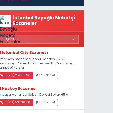
İstanbul Beyoğlu Nöbetçi
Eczaneler
Istanbul City Eczanesi
mer Avni Mahallesi İnönü Caddesi 32 2
ümüşsuyu Askeri Hastanesi ve İTÜ Gümüşsuyu
ampüsü karşısı
0 (212) 252 00 93
Yol Tarifi Al
Hasköy Eczanesi
iripaşa Mahallesi Şaban Deresi Sokak 65 A
0 (212) 533 36 46
Yol Tarifi Al