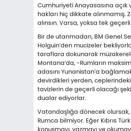
Cumhuriyeti Anayasasına açık ve
hakları hiç dikkate alınmamış. Za
alınsın. Varsa, yoksa tek geçerli
Bir de utanmadan, BM Genel Sekr
Holguin’den mucizeler bekliyorlar 
taraflara dokunarak müzakerele
Montana’da, -Rumların maksimali
adasını Yunanistan’a bağlamak 
devirdikleri yerden, ceplerindek
tavizlerin de geçerli olacağı şek
dualar ediyorlar.
Vatandaşlığa dönecek olursak,
Rumca bilmiyor. Eğer Kıbrıs Türk
konuşmayı, yazmayı ve okumayı