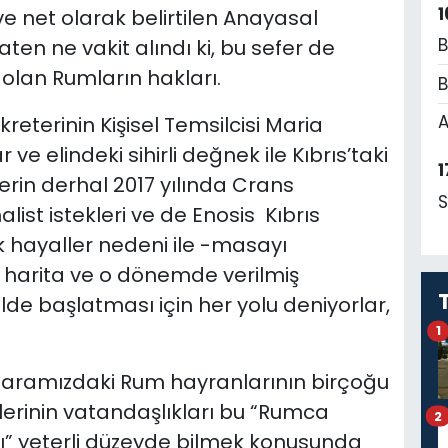
1
 net olarak belirtilen Anayasal
B
ten ne vakit alındı ki, bu sefer de
 olan Rumların hakları.
B
A
eterinin Kişisel Temsilcisi Maria
ve elindeki sihirli değnek ile Kıbrıs’taki
1
rin derhal 2017 yılında Crans
S
st istekleri ve de Enosis Kıbrıs
hayaller nedeni ile -masayı
i harita ve o dönemde verilmiş
ilde başlatması için her yolu deniyorlar,
1
 aramızdaki Rum hayranlarının birçoğu
lerinin vatandaşlıkları bu “Rumca
2
” yeterli düzeyde bilmek konusunda