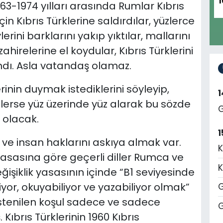
1
63-1974 yılları arasında Rumlar Kıbrıs
n Kıbrıs Türklerine saldırdılar, yüzlerce
rini barklarını yakıp yıktılar, mallarını
irelerine el koydular, Kıbrıs Türklerini
ndı. Asla vatandaş olamaz.
nin duymak istediklerini söyleyip,
ötülerse yüz üzerinde yüz alarak bu sözde
G
ş olacak.
1
 ve insan haklarını askıya almak var.
K
asasına göre geçerli diller Rumca ve
K
şiklik yasasının içinde “B1 seviyesinde
or, okuyabiliyor ve yazabiliyor olmak”
G
İstenilen koşul sadece ve sadece
G
Kıbrıs Türklerinin 1960 Kıbrıs