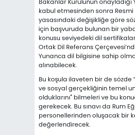
Bakanlar Kurulunun onayladığı Ya
kabul etmesinden sonra Resmi 
SAĞLIK
yasasındaki değişikliğe göre sö
için başvuruda bulunan bir yaba
Spor
konusu seviyedeki dil sertifikal
Teknoloji
Ortak Dil Referans Çerçevesi’nde
Yunanca dil bilgisine sahip olm
TÜRKiYE
alınabilecek.
Video Galeri
Bu koşula ilaveten bir de sözde 
ve sosyal gerçekliğinin temel uns
YAŞAM
olduklarını" bilmeleri ve bu ko
gerekecek. Bu sınavı da Rum Eği
Yazarlar
personellerinden oluşacak bir 
değerlendirecek.