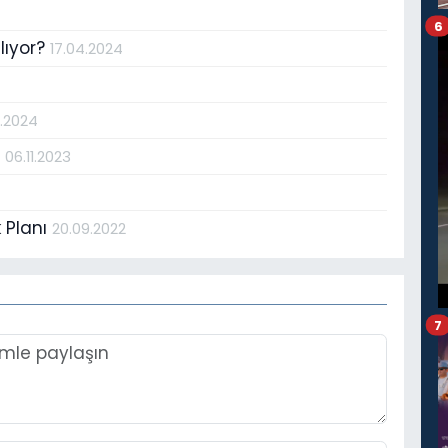
6
şlıyor?
17.04.2024
1.2024
z
06.11.2023
k Planı
20.09.2022
7