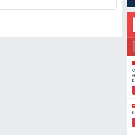
Ö
G
K
P