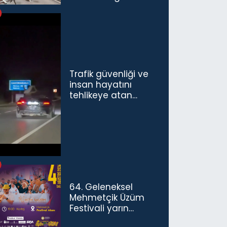
Havalimanı’nda
Açıldı
Trafik güvenliği ve
insan hayatını
tehlikeye atan
sürücü ve yolcuya
ceza...
64. Geleneksel
Mehmetçik Üzüm
Festivali yarın
başlıyor