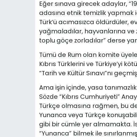
Eğer sınava girecek adaylar, “19
adasına etnik temizlik yapmak içi
Türk’ü acımasızca öldürdüler, evle
yağmaladılar, hayvanlarına ve zah
toplu göçe zorladılar” derse ya
Tümü de Rum olan komite üyeleri
Kıbrıs Türklerini ve Türkiye’yi k
“Tarih ve Kültür Sınavı”nı geçmi
Ama işin içinde, yasa tanımazlık
Sözde “Kıbrıs Cumhuriyeti” Anay
Türkçe olmasına rağmen, bu deği
Yunanca veya Türkçe konuşabiliy
gibi bir cümle yer almamakta. 
“Yunanca” bilmek ile sınırlanmış. 