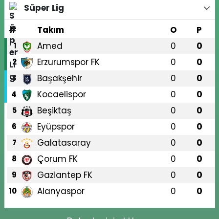
Süper Lig
#
Takım
O
P
Amed
0
0
1
Erzurumspor FK
0
0
2
Başakşehir
0
0
3
Kocaelispor
0
0
4
Beşiktaş
0
0
5
Eyüpspor
0
0
6
Galatasaray
0
0
7
Çorum FK
0
0
8
Gaziantep FK
0
0
9
Alanyaspor
0
0
10