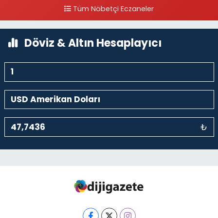
Tüm Nöbetçi Eczaneler
0 (212) 297 96 92
Yol Tarifi Al
Döviz & Altın Hesaplayıcı
₺