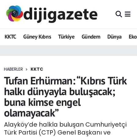
ADVERTORIAL
Hava Durumu
KKTC
Güney Kıbrıs
Türkiye
Gündem
Dünya
Ek
Dijigazete
Trafik Durumu
Dünya
Süper Lig Puan Durumu ve Fikstür
HABERLER
KKTC
Eğitim
Tüm Manşetler
Tufan Erhürman: “Kıbrıs Türk
Ekonomi
Son Dakika Haberleri
halkı dünyayla buluşacak;
buna kimse engel
Foto Galeri
Haber Arşivi
olamayacak”
GEZİ
Alayköy’de halkla buluşan Cumhuriyetçi
Türk Partisi (CTP) Genel Başkanı ve
Güncel