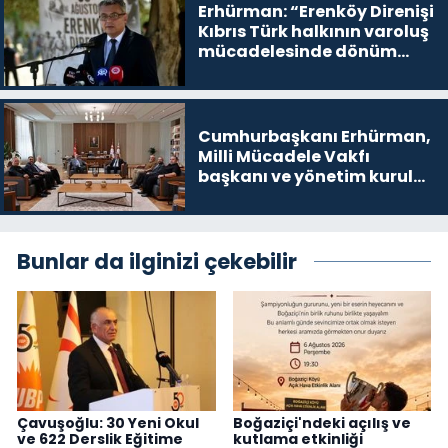
Erhürman: “Erenköy Direnişi
Kıbrıs Türk halkının varoluş
mücadelesinde dönüm
noktalarından biri”
Cumhurbaşkanı Erhürman,
Milli Mücadele Vakfı
başkanı ve yönetim kurulu
üyelerini kabul etti
Bunlar da ilginizi çekebilir
Çavuşoğlu: 30 Yeni Okul
Boğaziçi'ndeki açılış ve
ve 622 Derslik Eğitime
kutlama etkinliği