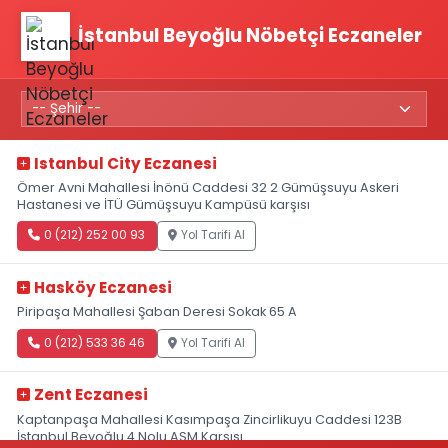
İstanbul Beyoğlu Nöbetçi Eczaneler
Istanbul City Eczanesi
Ömer Avni Mahallesi İnönü Caddesi 32 2 Gümüşsuyu Askeri
Hastanesi ve İTÜ Gümüşsuyu Kampüsü karşısı
0 (212) 252 00 93
Yol Tarifi Al
Hasköy Eczanesi
Piripaşa Mahallesi Şaban Deresi Sokak 65 A
0 (212) 533 36 46
Yol Tarifi Al
Zent Eczanesi
Kaptanpaşa Mahallesi Kasımpaşa Zincirlikuyu Caddesi 123B
İstanbul Beyoğlu 4 Nolu ASM Karşısı