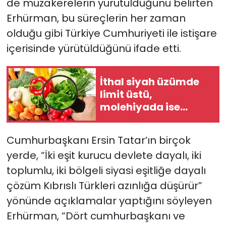
de müzakerelerin yürütüldüğünü belirten
Erhürman, bu süreçlerin her zaman
olduğu gibi Türkiye Cumhuriyeti ile istişare
içerisinde yürütüldüğünü ifade etti.
İthal siyah üzümde
limit üstü,
molehiyada ise
tavsiye dışı bitki
koruma ürünü tespit
Cumhurbaşkanı Ersin Tatar’ın birçok
edildi
yerde, “İki eşit kurucu devlete dayalı, iki
toplumlu, iki bölgeli siyasi eşitliğe dayalı
çözüm Kıbrıslı Türkleri azınlığa düşürür”
yönünde açıklamalar yaptığını söyleyen
Erhürman, “Dört cumhurbaşkanı ve