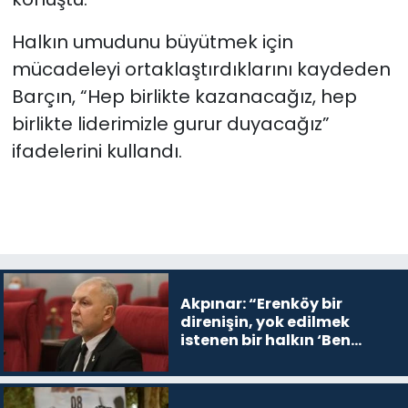
Halkın umudunu büyütmek için
mücadeleyi ortaklaştırdıklarını kaydeden
Barçın, “Hep birlikte kazanacağız, hep
birlikte liderimizle gurur duyacağız”
ifadelerini kullandı.
Akpınar: “Erenköy bir
direnişin, yok edilmek
istenen bir halkın ‘Ben
buradayım ve var olmaya
devam edeceğim’ dediği
yer