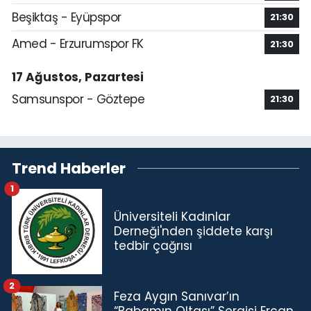
Beşiktaş - Eyüpspor
21:30
Amed - Erzurumspor FK
21:30
17 Ağustos, Pazartesi
Samsunspor - Göztepe
21:30
Trend Haberler
1
Üniversiteli Kadınlar
Derneği'nden şiddete karşı
tedbir çağrısı
2
Feza Aygın Sanıvar’ın