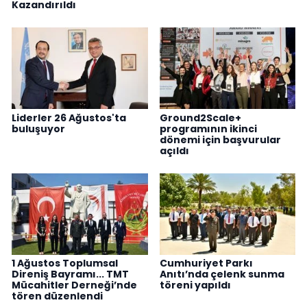
Kazandırıldı
Liderler 26 Ağustos'ta
Ground2Scale+
buluşuyor
programının ikinci
dönemi için başvurular
açıldı
1 Ağustos Toplumsal
Cumhuriyet Parkı
Direniş Bayramı... TMT
Anıtı’nda çelenk sunma
Mücahitler Derneği’nde
töreni yapıldı
tören düzenlendi