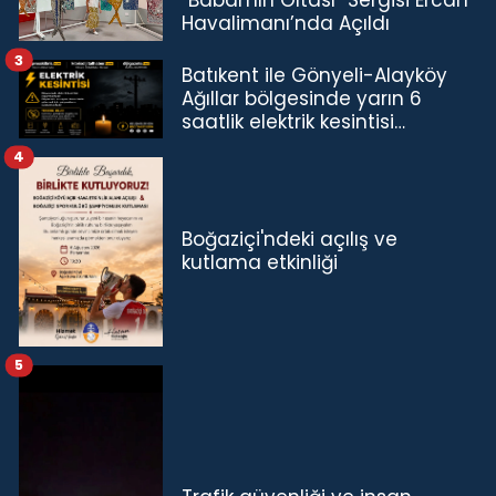
“Babamın Oltası” Sergisi Ercan
Havalimanı’nda Açıldı
3
Batıkent ile Gönyeli-Alayköy
Ağıllar bölgesinde yarın 6
saatlik elektrik kesintisi…
4
Boğaziçi'ndeki açılış ve
kutlama etkinliği
5