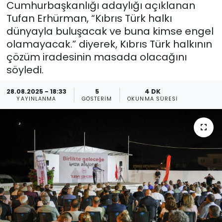
Cumhurbaşkanlığı adaylığı açıklanan
Tufan Erhürman, “Kıbrıs Türk halkı
Gündem
dünyayla buluşacak ve buna kimse engel
KKTC
olamayacak.” diyerek, Kıbrıs Türk halkının
çözüm iradesinin masada olacağını
KKTC YEREL SEÇİM 2018
söyledi.
28.08.2025 - 18:33
5
4 DK
Kültür Sanat
YAYINLANMA
GÖSTERIM
OKUNMA SÜRESI
Magazin
Moda
Nöbetçi Eczaneler
Otomobil Dünyası
Politika