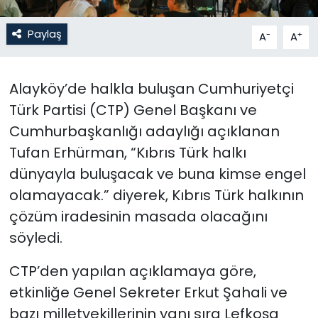
SAĞLIK
Paylaş
-
+
A
A
Spor
Alayköy’de halkla buluşan Cumhuriyetçi
Teknoloji
Türk Partisi (CTP) Genel Başkanı ve
Cumhurbaşkanlığı adaylığı açıklanan
TÜRKiYE
Tufan Erhürman, “Kıbrıs Türk halkı
dünyayla buluşacak ve buna kimse engel
Video Galeri
olamayacak.” diyerek, Kıbrıs Türk halkının
YAŞAM
çözüm iradesinin masada olacağını
söyledi.
Yazarlar
CTP’den yapılan açıklamaya göre,
etkinliğe Genel Sekreter Erkut Şahali ve
bazı milletvekillerinin yanı sıra Lefkoşa