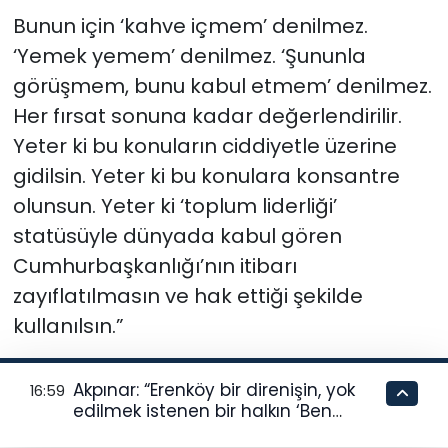
Bunun için ‘kahve içmem’ denilmez.
‘Yemek yemem’ denilmez. ‘Şununla
görüşmem, bunu kabul etmem’ denilmez.
Her fırsat sonuna kadar değerlendirilir.
Yeter ki bu konuların ciddiyetle üzerine
gidilsin. Yeter ki bu konulara konsantre
olunsun. Yeter ki ‘toplum liderliği’
statüsüyle dünyada kabul gören
Cumhurbaşkanlığı’nın itibarı
zayıflatılmasın ve hak ettiği şekilde
kullanılsın.”
Cumhurbaşkanı seçilmesi halinde "itibarı
Akpınar: “Erenköy bir direnişin, yok
16:59
halkla birlikte yeniden inşa edeceklerini"
edilmek istenen bir halkın ‘Ben
belirten Erhürman, “Cumhurbaşkanı’nın
buradayım ve var olmaya devam