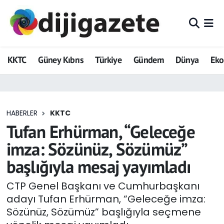
ADVERTORIAL
Hava Durumu
KKTC
Güney Kıbrıs
Türkiye
Gündem
Dünya
Ek
Dijigazete
Trafik Durumu
Dünya
Süper Lig Puan Durumu ve Fikstür
HABERLER
KKTC
Eğitim
Tüm Manşetler
Tufan Erhürman, “Geleceğe
Ekonomi
Son Dakika Haberleri
imza: Sözünüz, Sözümüz”
başlığıyla mesaj yayımladı
Foto Galeri
Haber Arşivi
CTP Genel Başkanı ve Cumhurbaşkanı
GEZİ
adayı Tufan Erhürman, “Geleceğe imza:
Sözünüz, Sözümüz” başlığıyla seçmene
Güncel