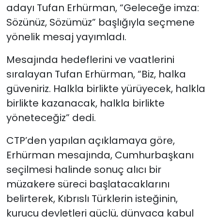
adayı Tufan Erhürman, “Geleceğe imza:
Sözünüz, Sözümüz” başlığıyla seçmene
SAĞLIK
yönelik mesaj yayımladı.
Spor
Mesajında hedeflerini ve vaatlerini
Teknoloji
sıralayan Tufan Erhürman, “Biz, halka
güveniriz. Halkla birlikte yürüyecek, halkla
TÜRKiYE
birlikte kazanacak, halkla birlikte
yöneteceğiz” dedi.
Video Galeri
CTP’den yapılan açıklamaya göre,
YAŞAM
Erhürman mesajında, Cumhurbaşkanı
seçilmesi halinde sonuç alıcı bir
Yazarlar
müzakere süreci başlatacaklarını
belirterek, Kıbrıslı Türklerin isteğinin,
kurucu devletleri güçlü, dünyaca kabul