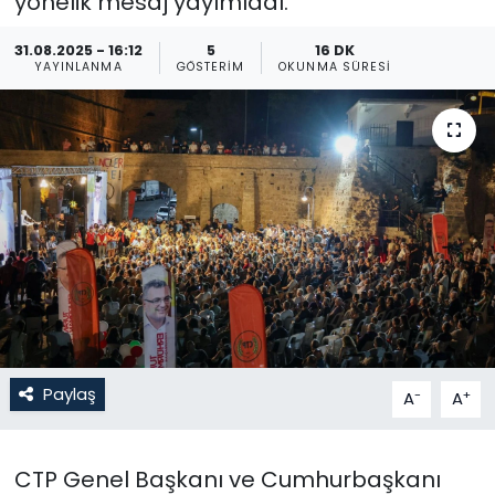
yönelik mesaj yayımladı.
Gündem
31.08.2025 - 16:12
5
16 DK
YAYINLANMA
GÖSTERIM
OKUNMA SÜRESI
KKTC
KKTC YEREL SEÇİM 2018
Kültür Sanat
Magazin
Moda
Nöbetçi Eczaneler
Paylaş
-
+
A
A
Otomobil Dünyası
CTP Genel Başkanı ve Cumhurbaşkanı
Politika