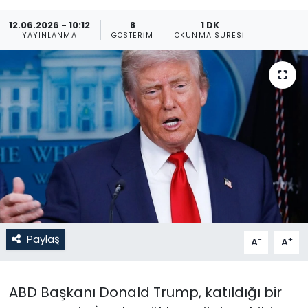
Gündem
12.06.2026 - 10:12
8
1 DK
YAYINLANMA
GÖSTERIM
OKUNMA SÜRESI
KKTC
KKTC YEREL SEÇİM 2018
Kültür Sanat
Magazin
Moda
Nöbetçi Eczaneler
Paylaş
-
+
A
A
Otomobil Dünyası
ABD Başkanı Donald Trump, katıldığı bir
Politika