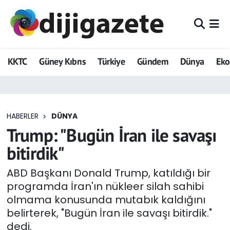
ADVERTORIAL
Hava Durumu
KKTC
Güney Kıbrıs
Türkiye
Gündem
Dünya
Ek
Dijigazete
Trafik Durumu
Dünya
Süper Lig Puan Durumu ve Fikstür
HABERLER
DÜNYA
Eğitim
Tüm Manşetler
Trump: "Bugün İran ile savaşı
Ekonomi
Son Dakika Haberleri
bitirdik"
Foto Galeri
Haber Arşivi
ABD Başkanı Donald Trump, katıldığı bir
programda İran'ın nükleer silah sahibi
GEZİ
olmama konusunda mutabık kaldığını
belirterek, "Bugün İran ile savaşı bitirdik."
Güncel
dedi.