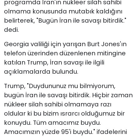
programda İran'ın nükleer silah sahibi
olmama konusunda mutabık kaldığını
SAĞLIK
belirterek, "Bugün İran ile savaşı bitirdik."
dedi.
Spor
Georgia valiliği için yarışan Burt Jones'ın
Teknoloji
telefon üzerinden düzenlenen mitingine
TÜRKiYE
katılan Trump, İran savaşı ile ilgili
açıklamalarda bulundu.
Video Galeri
Trump, "Duydununuz mu bilmiyorum,
YAŞAM
bugün İran ile savaşı bitirdik. Hiçbir zaman
nükleer silah sahibi olmamaya razı
Yazarlar
oldular ki bu bizim ısrarcı olduğumuz bir
konuydu. Tüm amacımız buydu.
Amacımızın yüzde 95'i buydu." ifadelerini