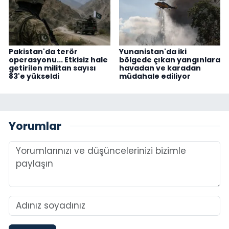
Pakistan'da terör
Yunanistan'da iki
operasyonu... Etkisiz hale
bölgede çıkan yangınlara
getirilen militan sayısı
havadan ve karadan
83'e yükseldi
müdahale ediliyor
Yorumlar