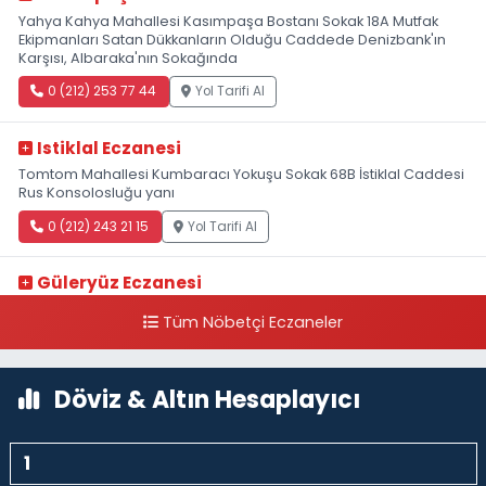
Yahya Kahya Mahallesi Kasımpaşa Bostanı Sokak 18A Mutfak
Ekipmanları Satan Dükkanların Olduğu Caddede Denizbank'ın
Karşısı, Albaraka'nın Sokağında
0 (212) 253 77 44
Yol Tarifi Al
Istiklal Eczanesi
Tomtom Mahallesi Kumbaracı Yokuşu Sokak 68B İstiklal Caddesi
Rus Konsolosluğu yanı
0 (212) 243 21 15
Yol Tarifi Al
Güleryüz Eczanesi
Piripaşa Mahallesi Şaban Deresi Sokak 7 D Koç Müzesi Arkası-
Tüm Nöbetçi Eczaneler
kalaycıbahçe Meydana Doğru
0 (212) 369 95 85
Yol Tarifi Al
Döviz & Altın Hesaplayıcı