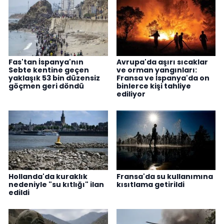
Fas'tan İspanya'nın
Avrupa'da aşırı sıcaklar
Sebte kentine geçen
ve orman yangınları:
yaklaşık 53 bin düzensiz
Fransa ve İspanya'da on
göçmen geri döndü
binlerce kişi tahliye
ediliyor
Hollanda'da kuraklık
Fransa'da su kullanımına
nedeniyle "su kıtlığı" ilan
kısıtlama getirildi
edildi