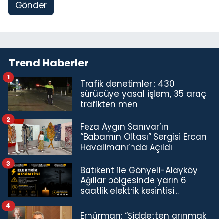
Gönder
Trend Haberler
1
Trafik denetimleri: 430
sürücüye yasal işlem, 35 araç
trafikten men
2
Feza Aygın Sanıvar’ın
“Babamın Oltası” Sergisi Ercan
Havalimanı’nda Açıldı
3
Batıkent ile Gönyeli-Alayköy
Ağıllar bölgesinde yarın 6
saatlik elektrik kesintisi…
4
Erhürman: “Şiddetten arınmak