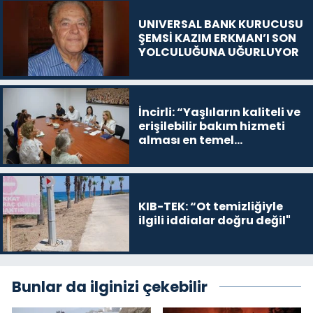
UNIVERSAL BANK KURUCUSU
ŞEMSİ KAZIM ERKMAN’I SON
YOLCULUĞUNA UĞURLUYOR
İncirli: “Yaşlıların kaliteli ve
erişilebilir bakım hizmeti
alması en temel
önceliğimiz”
KIB-TEK: “Ot temizliğiyle
ilgili iddialar doğru değil"
Bunlar da ilginizi çekebilir