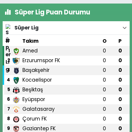
Süper Lig Puan Durumu
Süper Lig
#
Takım
O
P
Amed
0
0
1
Erzurumspor FK
0
0
2
Başakşehir
0
0
3
Kocaelispor
0
0
4
Beşiktaş
0
0
5
Eyüpspor
0
0
6
Galatasaray
0
0
7
Çorum FK
0
0
8
Gaziantep FK
0
0
9