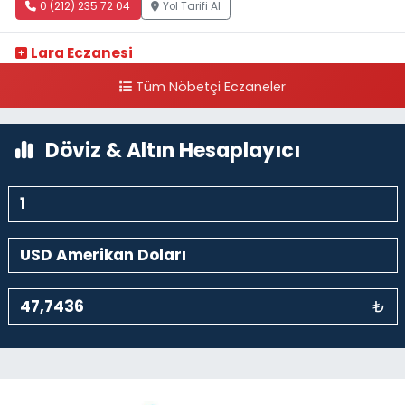
0 (212) 235 72 04
Yol Tarifi Al
Lara Eczanesi
Cihangir Mahallesi Sıraselviler Caddesi 73 A TAKSİM İLK YARDIM
Tüm Nöbetçi Eczaneler
HASTANESİ KARŞISI
0 (212) 293 90 86
Yol Tarifi Al
Döviz & Altın Hesaplayıcı
₺