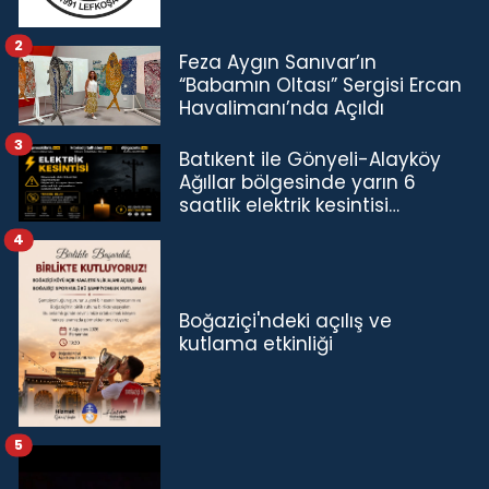
2
Feza Aygın Sanıvar’ın
“Babamın Oltası” Sergisi Ercan
Havalimanı’nda Açıldı
3
Batıkent ile Gönyeli-Alayköy
Ağıllar bölgesinde yarın 6
saatlik elektrik kesintisi…
4
Boğaziçi'ndeki açılış ve
kutlama etkinliği
5