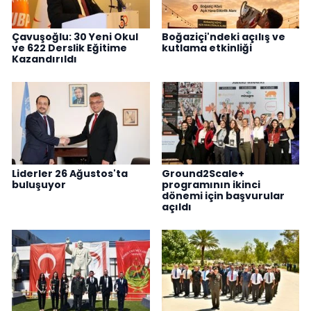
Çavuşoğlu: 30 Yeni Okul
Boğaziçi'ndeki açılış ve
ve 622 Derslik Eğitime
kutlama etkinliği
Kazandırıldı
Liderler 26 Ağustos'ta
Ground2Scale+
buluşuyor
programının ikinci
dönemi için başvurular
açıldı