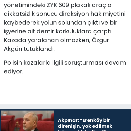
yönetimindeki ZYK 609 plakalı araçla
dikkatsizlik sonucu direksiyon hakimiyetini
kaybederek yolun solundan çıktı ve bir
işyerine ait demir korkuluklara çarptı.
Kazada yaralanan olmazken, Özgür
Akgün tutuklandı.
Polisin kazalarla ilgili soruşturması devam
ediyor.
Akpınar: “Erenköy bir
direnişin, yok edilmek