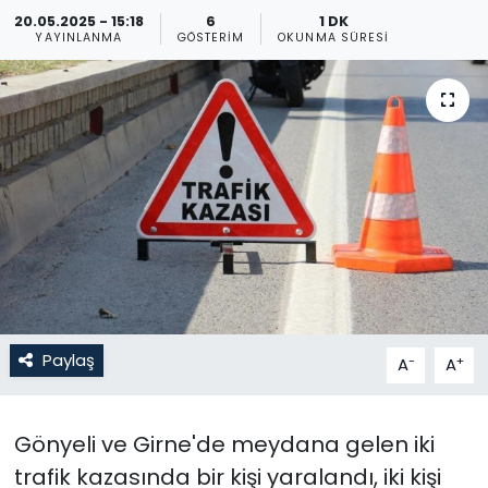
20.05.2025 - 15:18
6
1 DK
Gündem
YAYINLANMA
GÖSTERIM
OKUNMA SÜRESI
KKTC
KKTC YEREL SEÇİM 2018
Kültür Sanat
Magazin
Moda
Paylaş
-
+
A
A
Nöbetçi Eczaneler
Otomobil Dünyası
Gönyeli ve Girne'de meydana gelen iki
trafik kazasında bir kişi yaralandı, iki kişi
Politika