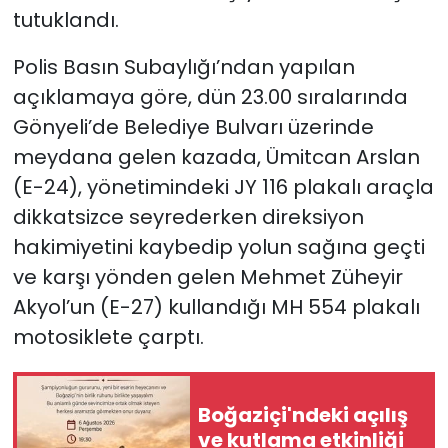
tutuklandı.
SAĞLIK
Polis Basın Subaylığı’ndan yapılan
açıklamaya göre, dün 23.00 sıralarında
Spor
Gönyeli’de Belediye Bulvarı üzerinde
Teknoloji
meydana gelen kazada, Ümitcan Arslan
(E-24), yönetimindeki JY 116 plakalı araçla
TÜRKiYE
dikkatsizce seyrederken direksiyon
hakimiyetini kaybedip yolun sağına geçti
Video Galeri
ve karşı yönden gelen Mehmet Züheyir
YAŞAM
Akyol’un (E-27) kullandığı MH 554 plakalı
motosiklete çarptı.
Yazarlar
Boğaziçi'ndeki açılış
ve kutlama etkinliği