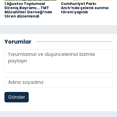
1 Ağustos Toplumsal
Cumhuriyet Parkı
Direniş Bayramı... TMT
Anıtı’nda çelenk sunma
Mücahitler Derneği’nde
töreni yapıldı
tören düzenlendi
Yorumlar
Gönder