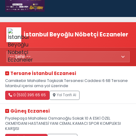
İstanbul Beyoğlu Nöbetçi Eczaneler
Tersane İstanbul Eczanesi
Camiikebir Mahallesi Taşkızak Tersanesi Caddesi 6 6B Tersane
İstanbul içerisi ama yol üzerinde
0 (533) 395 65 65
Yol Tarifi Al
Güneş Eczanesi
Piyalepaşa Mahallesi Osmanoğlu Sokak 10 A ESKİ ÖZEL
OKMEYDANI HASTANESİ YANI CEMAL KAMACI SPOR KOMPLEKSI
KARŞISI