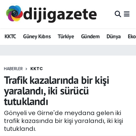
ADVERTORIAL
Hava Durumu
KKTC
Güney Kıbrıs
Türkiye
Gündem
Dünya
Ek
Dijigazete
Trafik Durumu
Dünya
Süper Lig Puan Durumu ve Fikstür
HABERLER
KKTC
Eğitim
Tüm Manşetler
Trafik kazalarında bir kişi
Ekonomi
Son Dakika Haberleri
yaralandı, iki sürücü
tutuklandı
Foto Galeri
Haber Arşivi
Gönyeli ve Girne'de meydana gelen iki
GEZİ
trafik kazasında bir kişi yaralandı, iki kişi
tutuklandı.
Güncel