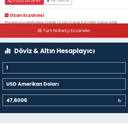
0 (212) 251 26 83
Yol Tarifi Al
Ozan Eczanesi
Piyalepaşa Mahallesi Sağlık Ocağı Sokak 9 A Fatih Sultan ASM
Yanı
Tüm Nöbetçi Eczaneler
0 (212) 297 30 13
Yol Tarifi Al
Döviz & Altın Hesaplayıcı
₺