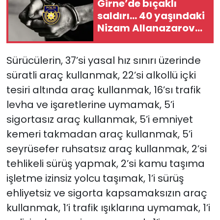
Girne’de bıçaklı
saldırı… 40 yaşındaki
Nizam Allanazarov
hayatını kaybetti
Sürücülerin, 37’si yasal hız sınırı üzerinde
süratli araç kullanmak, 22’si alkollü içki
tesiri altında araç kullanmak,
16’sı trafik
levha ve işaretlerine uymamak,
5’i
sigortasız araç kullanmak, 5’i emniyet
kemeri takmadan araç kullanmak, 5’i
seyrüsefer ruhsatsız araç kullanmak,
2’si
tehlikeli sürüş yapmak,
2’si kamu taşıma
işletme izinsiz yolcu taşımak, 1’i sürüş
ehliyetsiz ve sigorta kapsamaksızın araç
kullanmak, 1’i trafik ışıklarına uymamak, 1’i