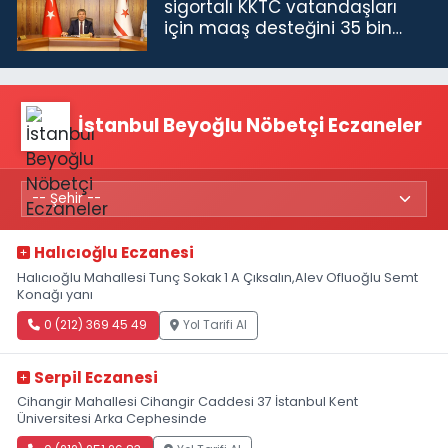
sigortalı KKTC vatandaşları
için maaş desteğini 35 bin
TL'ye çıkardık”
İstanbul Beyoğlu Nöbetçi Eczaneler
Halıcıoğlu Eczanesi
Halıcıoğlu Mahallesi Tunç Sokak 1 A Çıksalın,Alev Ofluoğlu Semt
Konağı yanı
0 (212) 369 45 49
Yol Tarifi Al
Serpil Eczanesi
Cihangir Mahallesi Cihangir Caddesi 37 İstanbul Kent
Üniversitesi Arka Cephesinde