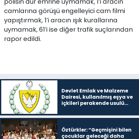
polisin dur emrine uymamak, 1’i aracın
camlarına görüşü engelleyici cam filmi
yapıştırmak, 1’i aracın ışık kurallarına
uymamak, 61’i ise diğer trafik suçlarından
rapor edildi.
Devlet Emlak ve Malzeme
Dairesi, kullanılmış eşya ve
içkileri perakende usulü
satışa çıkaracak
Öztürkler: “Geçmişini bilen
çocuklar geleceği daha