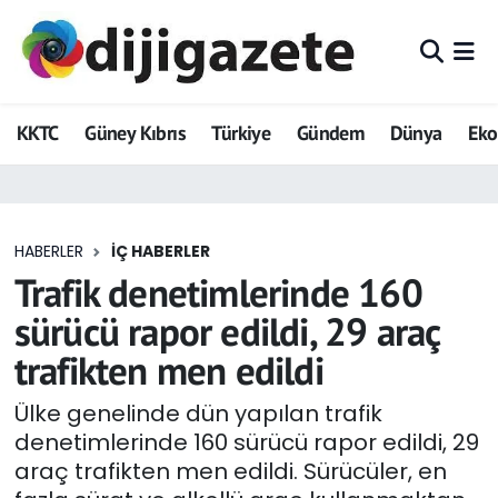
ADVERTORIAL
Hava Durumu
KKTC
Güney Kıbrıs
Türkiye
Gündem
Dünya
Ek
Dijigazete
Trafik Durumu
Dünya
Süper Lig Puan Durumu ve Fikstür
HABERLER
İÇ HABERLER
Eğitim
Tüm Manşetler
Trafik denetimlerinde 160
Ekonomi
Son Dakika Haberleri
sürücü rapor edildi, 29 araç
trafikten men edildi
Foto Galeri
Haber Arşivi
Ülke genelinde dün yapılan trafik
GEZİ
denetimlerinde 160 sürücü rapor edildi, 29
araç trafikten men edildi. Sürücüler, en
Güncel