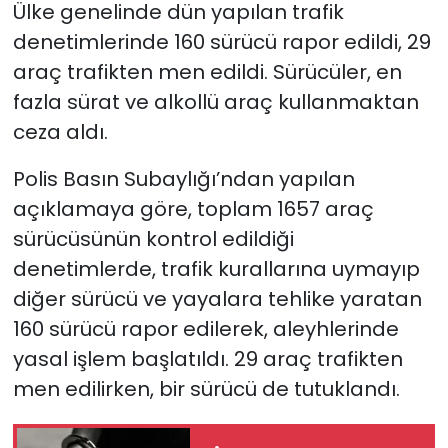
Ülke genelinde dün yapılan trafik
denetimlerinde 160 sürücü rapor edildi, 29
SAĞLIK
araç trafikten men edildi. Sürücüler, en
Spor
fazla sürat ve alkollü araç kullanmaktan
ceza aldı.
Teknoloji
Polis Basın Subaylığı’ndan yapılan
TÜRKiYE
açıklamaya göre, toplam 1657 araç
sürücüsünün kontrol edildiği
Video Galeri
denetimlerde, trafik kurallarına uymayıp
diğer sürücü ve yayalara tehlike yaratan
YAŞAM
160 sürücü rapor edilerek, aleyhlerinde
Yazarlar
yasal işlem başlatıldı. 29 araç trafikten
men edilirken, bir sürücü de tutuklandı.