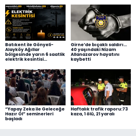
Batıkent ile Gönyeli-
Girne’de bıçaklı saldırı…
Alayköy Ağıllar
40 yaşındaki Nizam
bölgesinde yarın 6 saatlik
Allanazarov hayatını
elektrik kesintisi…
kaybetti
“Yapay Zeka ile Geleceğe
Haftalık trafik raporu:73
Hazır Ol” seminerleri
kaza, 1 ölü, 21 yaralı
başladı