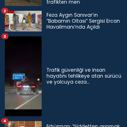
trafikten men
2
Feza Aygın Sanıvar’ın
“Babamın Oltası” Sergisi Ercan
Havalimanı’nda Açıldı
3
Trafik güvenliği ve insan
hayatını tehlikeye atan sürücü
ve yolcuya ceza...
4
Erhürman: “Şiddetten arınmak