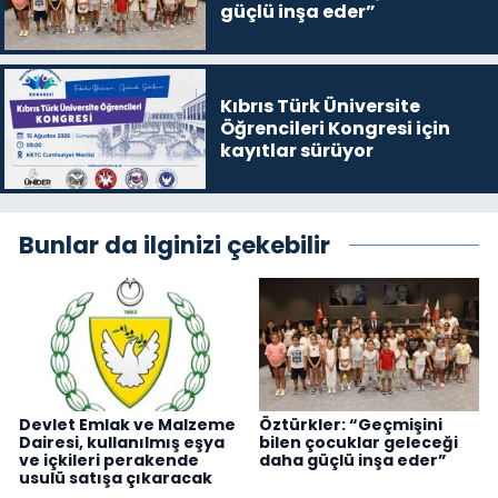
güçlü inşa eder”
Kıbrıs Türk Üniversite
Öğrencileri Kongresi için
kayıtlar sürüyor
Bunlar da ilginizi çekebilir
Devlet Emlak ve Malzeme
Öztürkler: “Geçmişini
Dairesi, kullanılmış eşya
bilen çocuklar geleceği
ve içkileri perakende
daha güçlü inşa eder”
usulü satışa çıkaracak