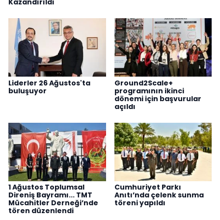
Kazandırıldı
Liderler 26 Ağustos'ta
Ground2Scale+
buluşuyor
programının ikinci
dönemi için başvurular
açıldı
1 Ağustos Toplumsal
Cumhuriyet Parkı
Direniş Bayramı... TMT
Anıtı’nda çelenk sunma
Mücahitler Derneği’nde
töreni yapıldı
tören düzenlendi