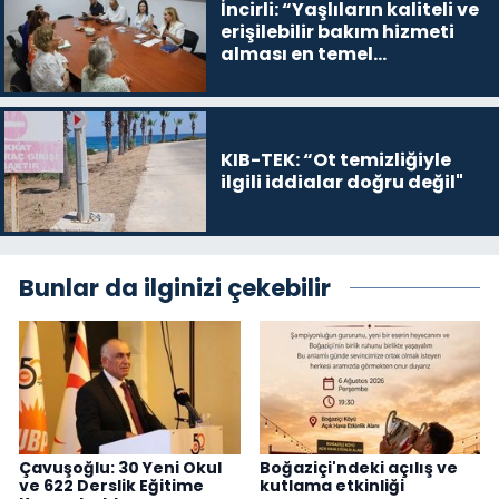
İncirli: “Yaşlıların kaliteli ve
erişilebilir bakım hizmeti
alması en temel
önceliğimiz”
KIB-TEK: “Ot temizliğiyle
ilgili iddialar doğru değil"
Bunlar da ilginizi çekebilir
Çavuşoğlu: 30 Yeni Okul
Boğaziçi'ndeki açılış ve
ve 622 Derslik Eğitime
kutlama etkinliği