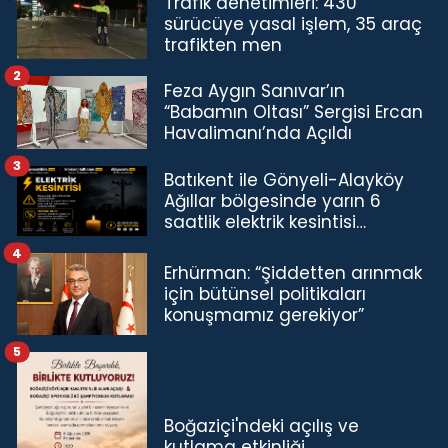
Trafik denetimleri: 430
sürücüye yasal işlem, 35 araç
trafikten men
2
Feza Aygın Sanıvar’ın
“Babamın Oltası” Sergisi Ercan
Havalimanı’nda Açıldı
3
Batıkent ile Gönyeli-Alayköy
Ağıllar bölgesinde yarın 6
saatlik elektrik kesintisi…
4
Erhürman: “Şiddetten arınmak
için bütünsel politikaları
konuşmamız gerekiyor”
5
Boğaziçi'ndeki açılış ve
kutlama etkinliği