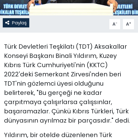
SAĞLIK
Paylaş
-
+
A
A
Spor
Teknoloji
Türk Devletleri Teşkilatı (TDT) Aksakallar
Konseyi Başkanı Binali Yıldırım, Kuzey
TÜRKiYE
Kıbrıs Türk Cumhuriyeti'nin (KKTC)
2022'deki Semerkant Zirvesi'nden beri
Video Galeri
TDT'nin gözlemci üyesi olduğunu
belirterek, "Bu gerçeği ne kadar
YAŞAM
çarpıtmaya çalışırlarsa çalışsınlar,
Yazarlar
başaramazlar. Çünkü Kıbrıs Türkleri, Türk
dünyasının ayrılmaz bir parçasıdır." dedi.
Yıldırım, bir otelde düzenlenen Türk