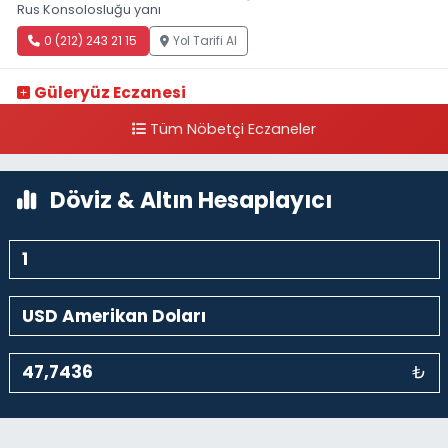
Rus Konsolosluğu yanı
0 (212) 243 21 15
Yol Tarifi Al
Güleryüz Eczanesi
Piripaşa Mahallesi Şaban Deresi Sokak 7 D Koç Müzesi Arkası-
Tüm Nöbetçi Eczaneler
kalaycıbahçe Meydana Doğru
0 (212) 369 95 85
Yol Tarifi Al
Döviz & Altın Hesaplayıcı
₺