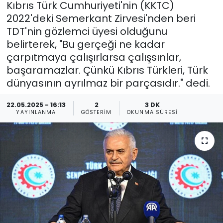
Kıbrıs Türk Cumhuriyeti'nin (KKTC)
2022'deki Semerkant Zirvesi'nden beri
Gündem
TDT'nin gözlemci üyesi olduğunu
KKTC
belirterek, "Bu gerçeği ne kadar
çarpıtmaya çalışırlarsa çalışsınlar,
KKTC YEREL SEÇİM 2018
başaramazlar. Çünkü Kıbrıs Türkleri, Türk
dünyasının ayrılmaz bir parçasıdır." dedi.
Kültür Sanat
22.05.2025 - 16:13
2
3 DK
YAYINLANMA
GÖSTERIM
OKUNMA SÜRESI
Magazin
Moda
Nöbetçi Eczaneler
Otomobil Dünyası
Politika