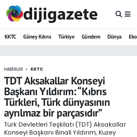
ADVERTORIAL
Hava Durumu
KKTC
Güney Kıbrıs
Türkiye
Gündem
Dünya
Ek
Dijigazete
Trafik Durumu
Dünya
Süper Lig Puan Durumu ve Fikstür
HABERLER
KKTC
Eğitim
Tüm Manşetler
TDT Aksakallar Konseyi
Ekonomi
Son Dakika Haberleri
Başkanı Yıldırım: “Kıbrıs
Türkleri, Türk dünyasının
Foto Galeri
Haber Arşivi
ayrılmaz bir parçasıdır”
GEZİ
Türk Devletleri Teşkilatı (TDT) Aksakallar
Konseyi Başkanı Binali Yıldırım, Kuzey
Güncel