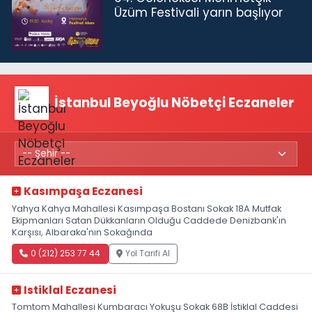
Üzüm Festivali yarın başlıyor
İstanbul Beyoğlu Nöbetçi Eczaneler
Kasımpaşa Eczanesi
Yahya Kahya Mahallesi Kasımpaşa Bostanı Sokak 18A Mutfak
Ekipmanları Satan Dükkanların Olduğu Caddede Denizbank'ın
Karşısı, Albaraka'nın Sokağında
0 (212) 253 77 44
Yol Tarifi Al
Istiklal Eczanesi
Tomtom Mahallesi Kumbaracı Yokuşu Sokak 68B İstiklal Caddesi