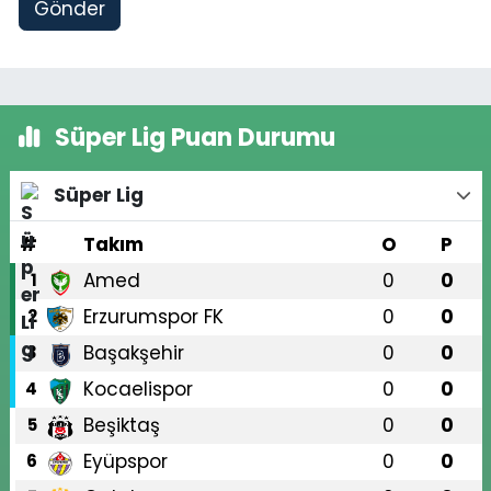
Gönder
Süper Lig Puan Durumu
Süper Lig
#
Takım
O
P
Amed
0
0
1
Erzurumspor FK
0
0
2
Başakşehir
0
0
3
Kocaelispor
0
0
4
Beşiktaş
0
0
5
Eyüpspor
0
0
6