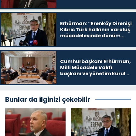
buradayım ve var olmaya
devam edeceğim’ dediği
yer
Erhürman: “Erenköy Direnişi
Kıbrıs Türk halkının varoluş
mücadelesinde dönüm
noktalarından biri”
Cumhurbaşkanı Erhürman,
Milli Mücadele Vakfı
başkanı ve yönetim kurulu
üyelerini kabul etti
Bunlar da ilginizi çekebilir