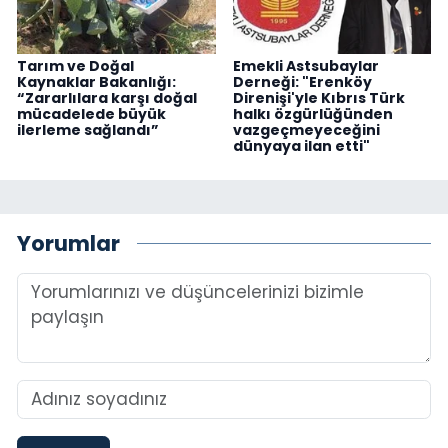
Tarım ve Doğal
Emekli Astsubaylar
Kaynaklar Bakanlığı:
Derneği: "Erenköy
“Zararlılara karşı doğal
Direnişi'yle Kıbrıs Türk
mücadelede büyük
halkı özgürlüğünden
ilerleme sağlandı”
vazgeçmeyeceğini
dünyaya ilan etti"
Yorumlar