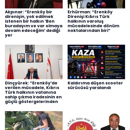
Akpınar: “Erenköy bir
Erhürman: “Erenköy
direnişin, yok edilmek
Direnişi Kıbrıs Türk
istenen bir halkın ‘Ben
halkının varoluş
buradayım ve var olmaya
mücadelesinde dönüm
devam edeceğim’ dediği
noktalarından biri”
yer
Dinçyürek: “Erenköy’de
Kaldırıma düşen scooter
verilen mücadele, Kıbrıs
sürücüsü yaralandı
Türk halkının vatanına
sahip çıkma iradesinin en
güçlü göstergelerinden