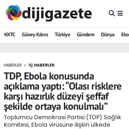
ADVERTORIAL
Hava Durumu
KKTC
Güney Kıbrıs
Türkiye
Gündem
Dünya
Ek
Dijigazete
Trafik Durumu
Dünya
Süper Lig Puan Durumu ve Fikstür
HABERLER
İÇ HABERLER
Eğitim
Tüm Manşetler
TDP, Ebola konusunda
Ekonomi
Son Dakika Haberleri
açıklama yaptı: “Olası risklere
karşı hazırlık düzeyi şeffaf
Foto Galeri
Haber Arşivi
şekilde ortaya konulmalı”
GEZİ
Toplumcu Demokrasi Partisi (TDP) Sağlık
Komitesi, Ebola virüsüne ilişkin ülkede
Güncel