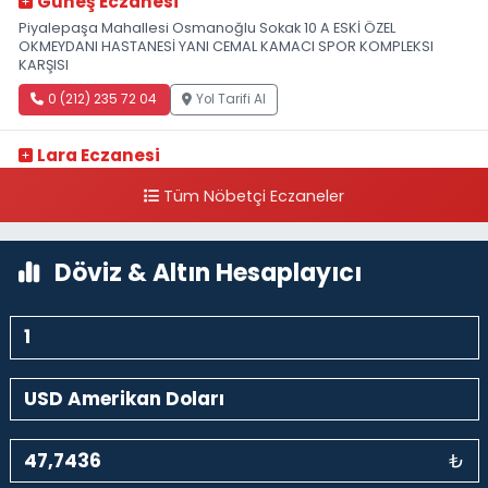
Güneş Eczanesi
Piyalepaşa Mahallesi Osmanoğlu Sokak 10 A ESKİ ÖZEL
OKMEYDANI HASTANESİ YANI CEMAL KAMACI SPOR KOMPLEKSI
KARŞISI
0 (212) 235 72 04
Yol Tarifi Al
Lara Eczanesi
Cihangir Mahallesi Sıraselviler Caddesi 73 A TAKSİM İLK YARDIM
Tüm Nöbetçi Eczaneler
HASTANESİ KARŞISI
0 (212) 293 90 86
Yol Tarifi Al
Döviz & Altın Hesaplayıcı
₺