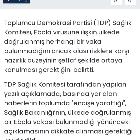
SAĞLIK
Toplumcu Demokrasi Partisi (TDP) Sağlık
Spor
Komitesi, Ebola virüsüne ilişkin ülkede
doğrulanmış herhangi bir vaka
Teknoloji
bulunmadığını ancak olası risklere karşı
hazırlık düzeyinin şeffaf şekilde ortaya
TÜRKiYE
konulması gerektiğini belirtti.
Video Galeri
TDP Sağlık Komitesi tarafından yapılan
yazılı açıklamada, basında yer alan
YAŞAM
haberlerin toplumda "endişe yarattığı",
Yazarlar
Sağlık Bakanlığı’nın, ülkede doğrulanmış
bir Ebola vakası bulunmadığı yönündeki
açıklamasının dikkate alınması gerektiği