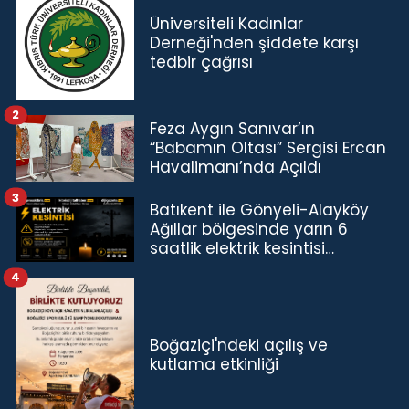
Üniversiteli Kadınlar
Derneği'nden şiddete karşı
tedbir çağrısı
2
Feza Aygın Sanıvar’ın
“Babamın Oltası” Sergisi Ercan
Havalimanı’nda Açıldı
3
Batıkent ile Gönyeli-Alayköy
Ağıllar bölgesinde yarın 6
saatlik elektrik kesintisi…
4
Boğaziçi'ndeki açılış ve
kutlama etkinliği