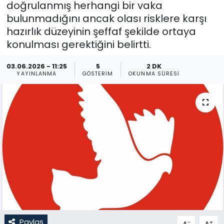
doğrulanmış herhangi bir vaka
bulunmadığını ancak olası risklere karşı
Gündem
hazırlık düzeyinin şeffaf şekilde ortaya
KKTC
konulması gerektiğini belirtti.
03.06.2026 - 11:25
5
2 DK
KKTC YEREL SEÇİM 2018
YAYINLANMA
GÖSTERIM
OKUNMA SÜRESI
Kültür Sanat
Magazin
Moda
Nöbetçi Eczaneler
Otomobil Dünyası
Politika
Paylaş
-
+
A
A