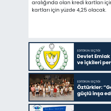
aralığında olan kredi kartları içi
kartları için yüzde 4,25 olacak.
EDITÖRÜN SEÇTIĞI
Devlet Emlak 
ve içkileri p
EDITÖRÜN SEÇTIĞI
Öztürkler: “G
güçlü inşa ed