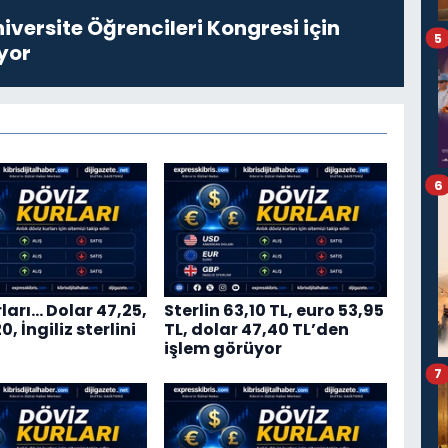
niversite Öğrencileri Kongresi için
5
yor
6
ları… Dolar 47,25,
Sterlin 63,10 TL, euro 53,95
, İngiliz sterlini
TL, dolar 47,40 TL’den
işlem görüyor
7