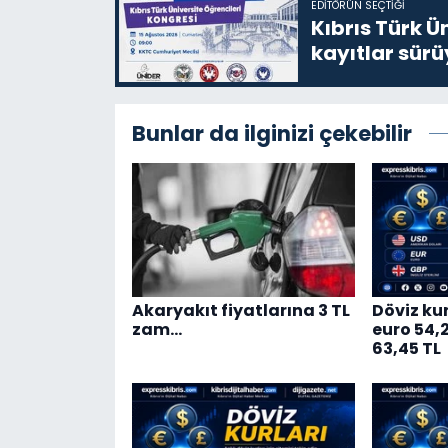
EDITÖRÜN SEÇTIĞI
Kıbrıs Türk Ü
kayıtlar sürü
Bunlar da ilginizi çekebilir
Akaryakıt fiyatlarına 3 TL
Döviz kur
zam…
euro 54,20
63,45 TL