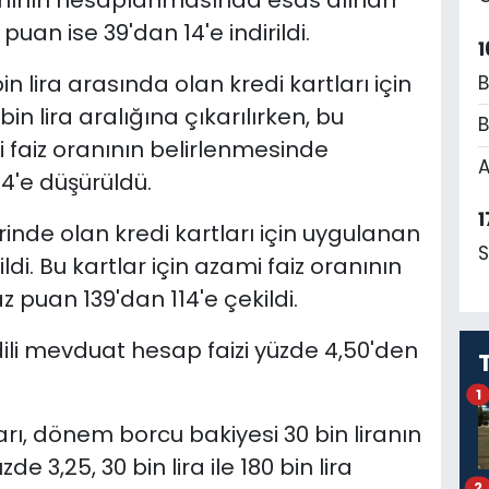
anının hesaplanmasında esas alınan
puan ise 39'dan 14'e indirildi.
1
n lira arasında olan kredi kartları için
B
0 bin lira aralığına çıkarılırken, bu
B
i faiz oranının belirlenmesinde
A
4'e düşürüldü.
1
inde olan kredi kartları için uygulanan
S
tildi. Bu kartlar için azami faiz oranının
puan 139'dan 114'e çekildi.
li mevduat hesap faizi yüzde 4,50'den
1
arı, dönem borcu bakiyesi 30 bin liranın
de 3,25, 30 bin lira ile 180 bin lira
2