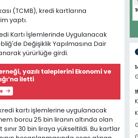
ası (TCMB), kredi kartlarına
1
im yaptı.
edi Kartı İşlemlerinde Uygulanacak
bliğ'de Değişiklik Yapılmasına Dair
narak yürürlüğe girdi.
erneği, yazılı taleplerini Ekonomi ve
G
ğı’na iletti
le
1
K
 kredi kartı işlemlerine uygulanacak
K
nem borcu 25 bin liranın altında olan
G
 sınır 30 bin liraya yükseltildi. Bu kartlar
G