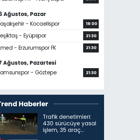
6 Ağustos, Pazar
aşakşehir - Kocaelispor
19:00
eşiktaş - Eyüpspor
21:30
med - Erzurumspor FK
21:30
7 Ağustos, Pazartesi
amsunspor - Göztepe
21:30
Trend Haberler
Trafik denetimleri:
430 sürücüye yasal
işlem, 35 araç
trafikten men