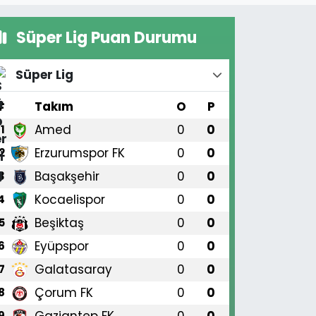
Süper Lig Puan Durumu
Süper Lig
#
Takım
O
P
Amed
0
0
1
Erzurumspor FK
0
0
2
Başakşehir
0
0
3
Kocaelispor
0
0
4
Beşiktaş
0
0
5
Eyüpspor
0
0
6
Galatasaray
0
0
7
Çorum FK
0
0
8
Gaziantep FK
0
0
9