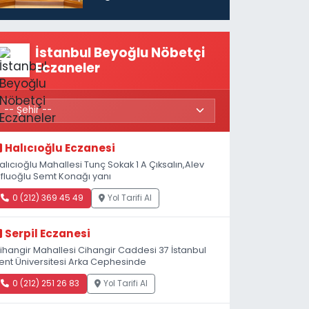
vatandaşları için
maaş desteğini 35
bin TL'ye çıkardık”
İstanbul Beyoğlu Nöbetçi
Eczaneler
Halıcıoğlu Eczanesi
alıcıoğlu Mahallesi Tunç Sokak 1 A Çıksalın,Alev
fluoğlu Semt Konağı yanı
0 (212) 369 45 49
Yol Tarifi Al
Serpil Eczanesi
ihangir Mahallesi Cihangir Caddesi 37 İstanbul
ent Üniversitesi Arka Cephesinde
0 (212) 251 26 83
Yol Tarifi Al