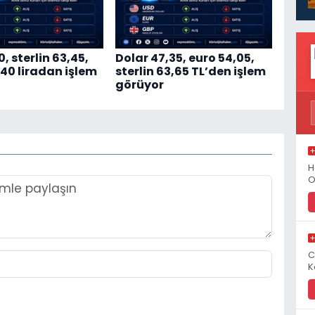
0, sterlin 63,45,
Dolar 47,35, euro 54,05,
,40 liradan işlem
sterlin 63,65 TL’den işlem
görüyor
H
O
C
K