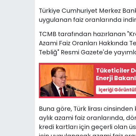
Türkiye Cumhuriyet Merkez Bank
SAĞLIK
uygulanan faiz oranlarında indir
Spor
TCMB tarafından hazırlanan "Kr
Azami Faiz Oranları Hakkında Te
Teknoloji
Tebliğ" Resmi Gazete'de yayımla
TÜRKiYE
Tüketiciler D
Video Galeri
Enerji Bakanlı
İçeriği Görüntü
YAŞAM
Yazarlar
Buna göre, Türk lirası cinsinden
aylık azami faiz oranlarında, dö
kredi kartları için geçerli olan üst