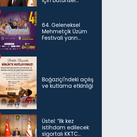
için bütünsel
politikaları
konuşmamız
gerekiyor”
64. Geleneksel
Mehmetçik Üzüm
Festivali yarın
başlıyor
Boğaziçi'ndeki açılış
ve kutlama etkinliği
Üstel: “İlk kez
istihdam edilecek
sigortalı KKTC