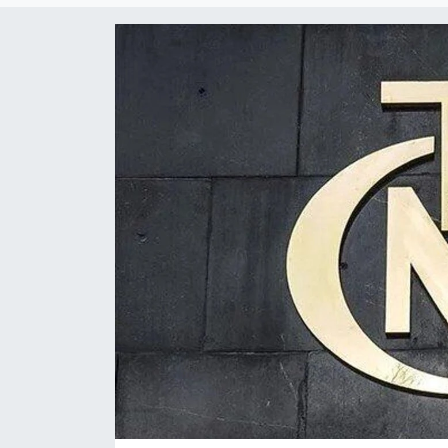
Gündem
KKTC
KKTC YEREL SEÇİM 2018
Kültür Sanat
Magazin
Moda
Nöbetçi Eczaneler
Otomobil Dünyası
Politika