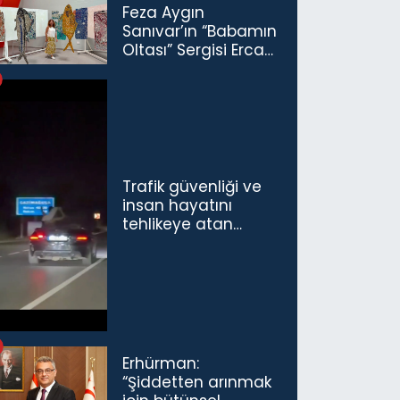
Feza Aygın
Sanıvar’ın “Babamın
Oltası” Sergisi Ercan
Havalimanı’nda
Açıldı
Trafik güvenliği ve
insan hayatını
tehlikeye atan
sürücü ve yolcuya
ceza...
Erhürman:
“Şiddetten arınmak