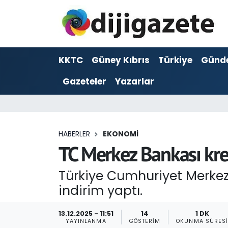
ADVERTORIAL
Hava Durumu
KKTC
Güney Kıbrıs
Türkiye
Günd
Dijigazete
Trafik Durumu
Gazeteler
Yazarlar
Dünya
Süper Lig Puan Durumu ve Fikstür
Eğitim
Tüm Manşetler
HABERLER
EKONOMI
Ekonomi
Son Dakika Haberleri
TC Merkez Bankası kred
Foto Galeri
Haber Arşivi
Türkiye Cumhuriyet Merkez 
indirim yaptı.
GEZİ
13.12.2025 - 11:51
14
1 DK
Güncel
YAYINLANMA
GÖSTERIM
OKUNMA SÜRES