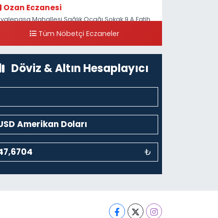
Ozan Eczanesi
iyalepaşa Mahallesi Sağlık Ocağı Sokak 9 A Fatih
ultan ASM Yanı
Tüm Nöbetçi Eczaneler
0 (212) 297 30 13
Yol Tarifi Al
Döviz & Altın Hesaplayıcı
₺