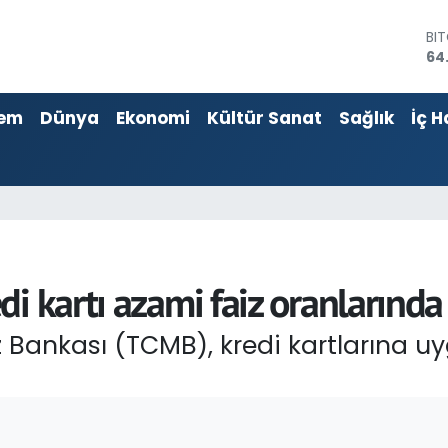
DO
47
EU
55
em
Dünya
Ekonomi
Kültür Sanat
Sağlık
İç H
ST
64
GR
65
Bİ
13
BI
64
i kartı azami faiz oranlarında 
Bankası (TCMB), kredi kartlarına uy
I