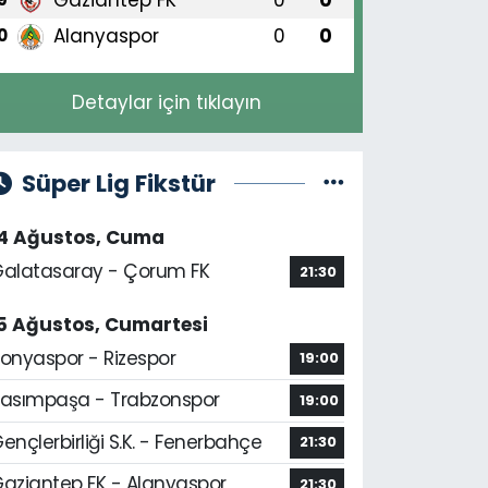
Alanyaspor
0
0
0
Detaylar için tıklayın
Süper Lig Fikstür
14 Ağustos, Cuma
alatasaray - Çorum FK
21:30
5 Ağustos, Cumartesi
onyaspor - Rizespor
19:00
asımpaşa - Trabzonspor
19:00
ençlerbirliği S.K. - Fenerbahçe
21:30
aziantep FK - Alanyaspor
21:30