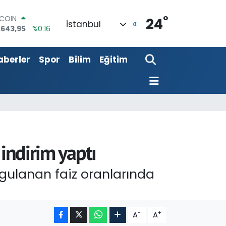
°
LAR
24
İstanbul
,6704
%0
RO
,0406
%-0.08
aberler
Spor
Bilim
Eğitim
ERLİN
,2143
%0
AM ALTIN
00.87
%0.12
ST100
.799
%70
TCOIN
.643,95
%0.16
indirim yaptı
gulanan faiz oranlarında
-
+
A
A