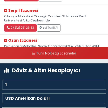
Serpil Eczanesi
Cihangir Mahallesi Cihangir Caddesi 37 İstanbul Kent
Üniversitesi Arka Cephesinde
0 (212) 251 26 83
Yol Tarifi Al
Ozan Eczanesi
Piyalepaşa Mahallesi Sağlık Ocağı Sokak 9 A Fatih Sultan ASM
Yanı
Tüm Nöbetçi Eczaneler
0 (212) 297 30 13
Yol Tarifi Al
Döviz & Altın Hesaplayıcı