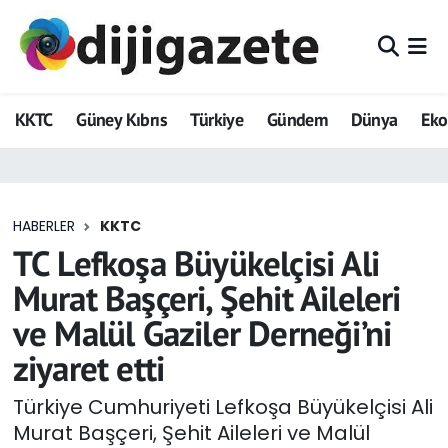
ADVERTORIAL
Hava Durumu
KKTC
Güney Kıbrıs
Türkiye
Gündem
Dünya
Ek
Dijigazete
Trafik Durumu
Dünya
Süper Lig Puan Durumu ve Fikstür
HABERLER
KKTC
Eğitim
Tüm Manşetler
TC Lefkoşa Büyükelçisi Ali
Ekonomi
Son Dakika Haberleri
Murat Başçeri, Şehit Aileleri
ve Malül Gaziler Derneği’ni
Foto Galeri
Haber Arşivi
ziyaret etti
GEZİ
Türkiye Cumhuriyeti Lefkoşa Büyükelçisi Ali
Murat Başçeri, Şehit Aileleri ve Malül
Güncel