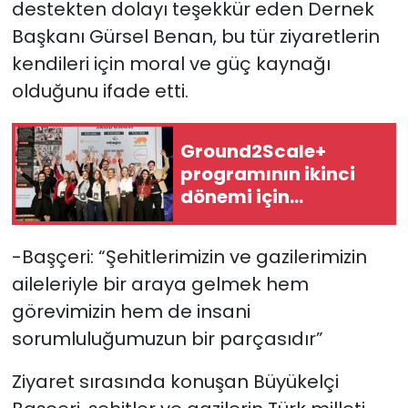
destekten dolayı teşekkür eden Dernek
Başkanı Gürsel Benan, bu tür ziyaretlerin
kendileri için moral ve güç kaynağı
olduğunu ifade etti.
Ground2Scale+
programının ikinci
dönemi için
başvurular açıldı
-Başçeri: “Şehitlerimizin ve gazilerimizin
aileleriyle bir araya gelmek hem
görevimizin hem de insani
sorumluluğumuzun bir parçasıdır”
Ziyaret sırasında konuşan Büyükelçi