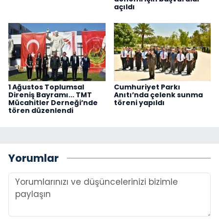
açıldı
1 Ağustos Toplumsal
Cumhuriyet Parkı
Direniş Bayramı... TMT
Anıtı’nda çelenk sunma
Mücahitler Derneği’nde
töreni yapıldı
tören düzenlendi
Yorumlar