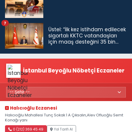
7
Üstel: “İlk kez istihdam edilecek
sigortalı KKTC vatandaşları
için maaş desteğini 35 bin
TL'ye çıkardık”
İstanbul Beyoğlu Nöbetçi Eczaneler
Halıcıoğlu Eczanesi
Halıcıoğlu Mahallesi Tunç Sokak 1 A Çıksalın,Alev Ofluoğlu Semt
Konağı yanı
0 (212) 369 45 49
Yol Tarifi Al