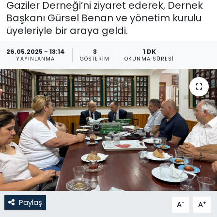
Gaziler Derneği’ni ziyaret ederek, Dernek
Başkanı Gürsel Benan ve yönetim kurulu
Gündem
üyeleriyle bir araya geldi.
KKTC
26.05.2025 - 13:14
3
1 DK
YAYINLANMA
GÖSTERIM
OKUNMA SÜRESI
KKTC YEREL SEÇİM 2018
Kültür Sanat
Magazin
Moda
Nöbetçi Eczaneler
Otomobil Dünyası
Paylaş
-
+
A
A
Politika