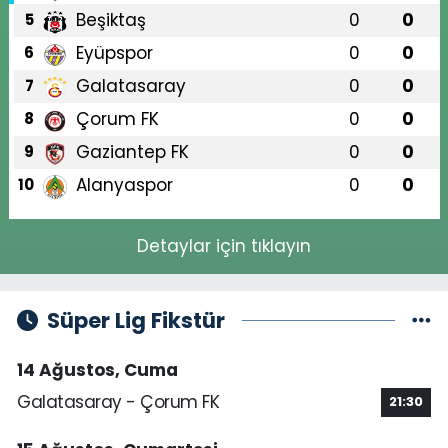
Beşiktaş
0
0
5
Eyüpspor
0
0
6
Galatasaray
0
0
7
Çorum FK
0
0
8
Gaziantep FK
0
0
9
Alanyaspor
0
0
10
Detaylar için tıklayın
Süper Lig Fikstür
14 Ağustos, Cuma
Galatasaray - Çorum FK
21:30