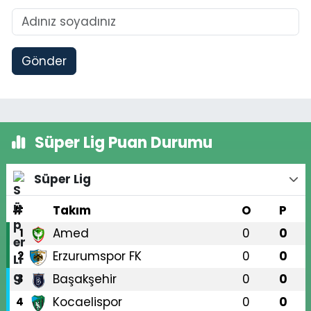
Gönder
Süper Lig Puan Durumu
Süper Lig
#
Takım
O
P
Amed
0
0
1
Erzurumspor FK
0
0
2
Başakşehir
0
0
3
Kocaelispor
0
0
4