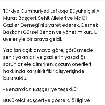
Türkiye Cumhuriyeti Lefkoşa Büyükelçisi Ali
SAĞLIK
Murat Başçeri, Şehit Aileleri ve Malül
Spor
Gaziler Derneği’ni ziyaret ederek, Dernek
Başkanı Gürsel Benan ve yönetim kurulu
Teknoloji
üyeleriyle bir araya geldi.
TÜRKiYE
Yapılan açıklamaya göre, görüşmede
şehit yakınları ve gazilerin yaşadığı
Video Galeri
sorunlar ele alınırken, çözüm önerileri
YAŞAM
hakkında karşılıklı fikir alışverişinde
bulunuldu.
Yazarlar
-Benan’dan Başçeri’ye teşekkür
Büyükelçi Başçeri’ye gösterdiği ilgi ve