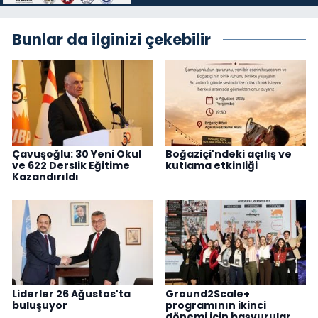
Bunlar da ilginizi çekebilir
Çavuşoğlu: 30 Yeni Okul
Boğaziçi'ndeki açılış ve
ve 622 Derslik Eğitime
kutlama etkinliği
Kazandırıldı
Liderler 26 Ağustos'ta
Ground2Scale+
buluşuyor
programının ikinci
dönemi için başvurular