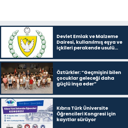
Devlet Emlak ve Malzeme
Dairesi, kullanılmış eşya ve
içkileri perakende usulü
satışa çıkaracak
Öztürkler: “Geçmişini bilen
çocuklar geleceği daha
güçlü inşa eder”
Kıbrıs Türk Üniversite
Öğrencileri Kongresi için
kayıtlar sürüyor