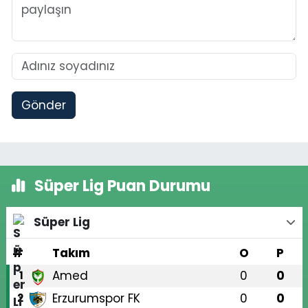
Gönder
Süper Lig Puan Durumu
Süper Lig
#
Takım
O
P
Amed
0
0
1
Erzurumspor FK
0
0
2