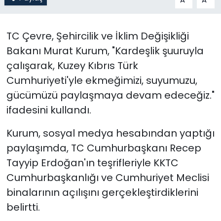
SAĞLIK
TC Çevre, Şehircilik ve İklim Değişikliği
Spor
Bakanı Murat Kurum, "Kardeşlik şuuruyla
çalışarak, Kuzey Kıbrıs Türk
Teknoloji
Cumhuriyeti'yle ekmeğimizi, suyumuzu,
gücümüzü paylaşmaya devam edeceğiz."
TÜRKiYE
ifadesini kullandı.
Video Galeri
Kurum, sosyal medya hesabından yaptığı
paylaşımda, TC Cumhurbaşkanı Recep
YAŞAM
Tayyip Erdoğan'ın teşrifleriyle KKTC
Yazarlar
Cumhurbaşkanlığı ve Cumhuriyet Meclisi
binalarının açılışını gerçekleştirdiklerini
belirtti.