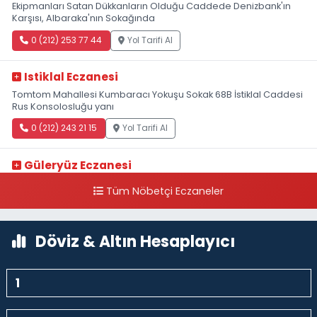
Ekipmanları Satan Dükkanların Olduğu Caddede Denizbank'ın
Karşısı, Albaraka'nın Sokağında
0 (212) 253 77 44
Yol Tarifi Al
Istiklal Eczanesi
Tomtom Mahallesi Kumbaracı Yokuşu Sokak 68B İstiklal Caddesi
Rus Konsolosluğu yanı
0 (212) 243 21 15
Yol Tarifi Al
Güleryüz Eczanesi
Piripaşa Mahallesi Şaban Deresi Sokak 7 D Koç Müzesi Arkası-
Tüm Nöbetçi Eczaneler
kalaycıbahçe Meydana Doğru
0 (212) 369 95 85
Yol Tarifi Al
Döviz & Altın Hesaplayıcı