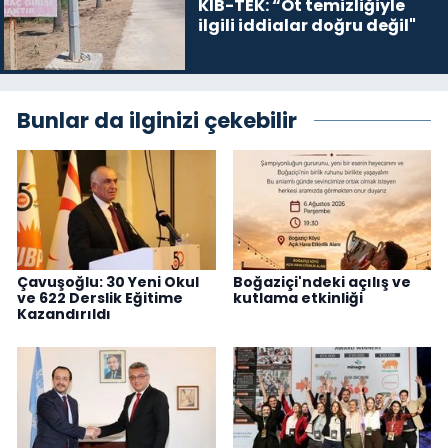
KIB-TEK: “Ot temizliğiyle
ilgili iddialar doğru değil"
Bunlar da ilginizi çekebilir
Çavuşoğlu: 30 Yeni Okul
Boğaziçi'ndeki açılış ve
ve 622 Derslik Eğitime
kutlama etkinliği
Kazandırıldı