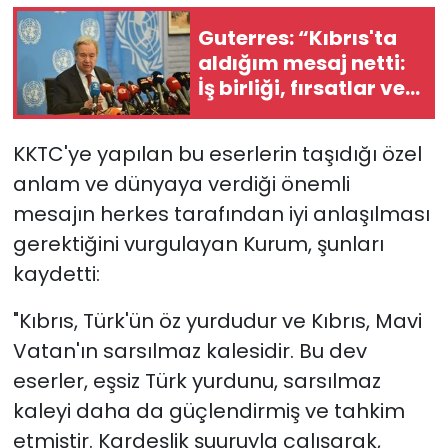
Guterres: “Kıbrıs'ta
aldığım mesaj netti:
İş birliği, fırsatlar ve
barışla şekillenen bir
gelecek istiyorlar”
KKTC'ye yapılan bu eserlerin taşıdığı özel
anlam ve dünyaya verdiği önemli
mesajın herkes tarafından iyi anlaşılması
gerektiğini vurgulayan Kurum, şunları
kaydetti:
"Kıbrıs, Türk'ün öz yurdudur ve Kıbrıs, Mavi
Vatan'ın sarsılmaz kalesidir. Bu dev
eserler, eşsiz Türk yurdunu, sarsılmaz
kaleyi daha da güçlendirmiş ve tahkim
etmiştir. Kardeşlik şuuruyla çalışarak,