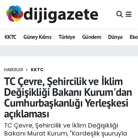
ADVERTORIAL
Hava Durumu
KKTC
Güney Kıbrıs
Türkiye
Gündem
Dünya
Ek
Dijigazete
Trafik Durumu
Dünya
Süper Lig Puan Durumu ve Fikstür
HABERLER
KKTC
Eğitim
Tüm Manşetler
TC Çevre, Şehircilik ve İklim
Ekonomi
Son Dakika Haberleri
Değişikliği Bakanı Kurum'dan
Cumhurbaşkanlığı Yerleşkesi
Foto Galeri
Haber Arşivi
açıklaması
GEZİ
TC Çevre, Şehircilik ve İklim Değişikliği
Bakanı Murat Kurum, "Kardeşlik şuuruyla
Güncel