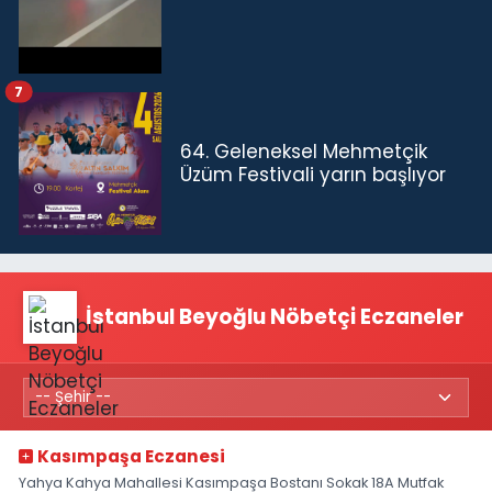
7
64. Geleneksel Mehmetçik
Üzüm Festivali yarın başlıyor
İstanbul Beyoğlu Nöbetçi Eczaneler
Kasımpaşa Eczanesi
Yahya Kahya Mahallesi Kasımpaşa Bostanı Sokak 18A Mutfak