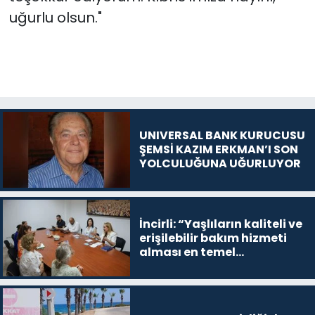
uğurlu olsun."
UNIVERSAL BANK KURUCUSU
ŞEMSİ KAZIM ERKMAN’I SON
YOLCULUĞUNA UĞURLUYOR
İncirli: “Yaşlıların kaliteli ve
erişilebilir bakım hizmeti
alması en temel
önceliğimiz”