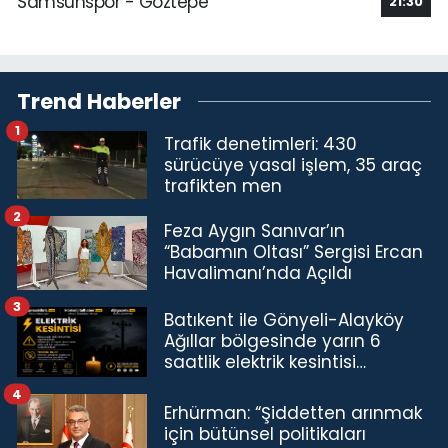
Samsunspor - Göztepe
21:30
Trend Haberler
1
Trafik denetimleri: 430
sürücüye yasal işlem, 35 araç
trafikten men
2
Feza Aygın Sanıvar’ın
“Babamın Oltası” Sergisi Ercan
Havalimanı’nda Açıldı
3
Batıkent ile Gönyeli-Alayköy
Ağıllar bölgesinde yarın 6
saatlik elektrik kesintisi…
4
Erhürman: “Şiddetten arınmak
için bütünsel politikaları