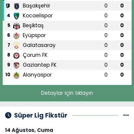
Başakşehir
0
0
3
Kocaelispor
0
0
4
Beşiktaş
0
0
5
Eyüpspor
0
0
6
Galatasaray
0
0
7
Çorum FK
0
0
8
Gaziantep FK
0
0
9
Alanyaspor
0
0
10
Detaylar için tıklayın
Süper Lig Fikstür
14 Ağustos, Cuma