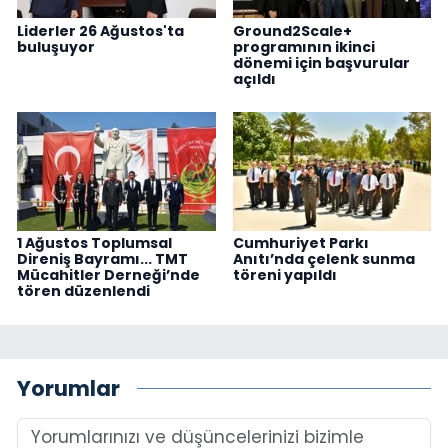
Liderler 26 Ağustos'ta
Ground2Scale+
buluşuyor
programının ikinci
dönemi için başvurular
açıldı
1 Ağustos Toplumsal
Cumhuriyet Parkı
Direniş Bayramı... TMT
Anıtı’nda çelenk sunma
Mücahitler Derneği’nde
töreni yapıldı
tören düzenlendi
Yorumlar