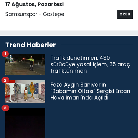
17 Ağustos, Pazartesi
Samsunspor - Göztepe
21:30
Trend Haberler
1
Trafik denetimleri: 430
sürücüye yasal işlem, 35 araç
trafikten men
2
Feza Aygın Sanıvar’ın
“Babamın Oltası” Sergisi Ercan
Havalimanı’nda Açıldı
3