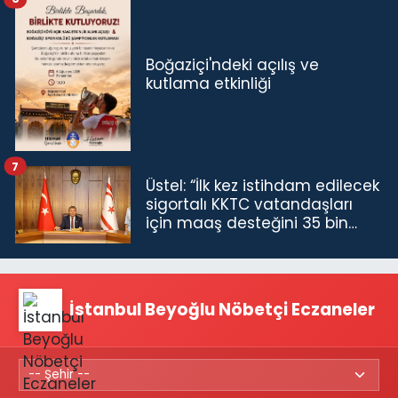
Boğaziçi'ndeki açılış ve
kutlama etkinliği
7
Üstel: “İlk kez istihdam edilecek
sigortalı KKTC vatandaşları
için maaş desteğini 35 bin
TL'ye çıkardık”
İstanbul Beyoğlu Nöbetçi Eczaneler