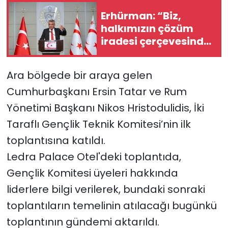
Erhürman: “Biz,
SAĞLIK
halkımızın çözüm
iradesi çerçevesinde
Spor
hazırız. Bunu açıkça
söyledik. Gerisi laf-ı
Ara bölgede bir araya gelen
Teknoloji
güzaf”
Cumhurbaşkanı Ersin Tatar ve Rum
TÜRKiYE
Yönetimi Başkanı Nikos Hristodulidis, İki
Taraflı Gençlik Teknik Komitesi’nin ilk
Video Galeri
toplantısına katıldı.
YAŞAM
Ledra Palace Otel'deki toplantıda,
Gençlik Komitesi üyeleri hakkında
Yazarlar
liderlere bilgi verilerek, bundaki sonraki
toplantıların temelinin atılacağı bugünkü
toplantının gündemi aktarıldı.