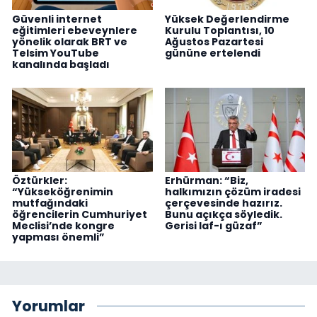
Güvenli internet
Yüksek Değerlendirme
eğitimleri ebeveynlere
Kurulu Toplantısı, 10
yönelik olarak BRT ve
Ağustos Pazartesi
Telsim YouTube
gününe ertelendi
kanalında başladı
Öztürkler:
Erhürman: “Biz,
“Yükseköğrenimin
halkımızın çözüm iradesi
mutfağındaki
çerçevesinde hazırız.
öğrencilerin Cumhuriyet
Bunu açıkça söyledik.
Meclisi’nde kongre
Gerisi laf-ı güzaf”
yapması önemli”
Yorumlar