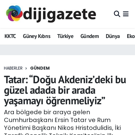
ADVERTORIAL
Hava Durumu
KKTC
Güney Kıbrıs
Türkiye
Gündem
Dünya
Ek
Dijigazete
Trafik Durumu
Dünya
Süper Lig Puan Durumu ve Fikstür
HABERLER
GÜNDEM
Eğitim
Tüm Manşetler
Tatar: “Doğu Akdeniz’deki bu
Ekonomi
Son Dakika Haberleri
güzel adada bir arada
yaşamayı öğrenmeliyiz”
Foto Galeri
Haber Arşivi
Ara bölgede bir araya gelen
GEZİ
Cumhurbaşkanı Ersin Tatar ve Rum
Yönetimi Başkanı Nikos Hristodulidis, İki
Güncel