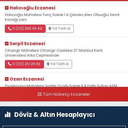
Halıcıoğlu Eczanesi
Halıcıoğlu Mahallesi Tunç Sokak 1 A Çıksalın,Alev Ofluoğlu Semt
Konağı yanı
0 (212) 369 45 49
Yol Tarifi Al
Serpil Eczanesi
Cihangir Mahallesi Cihangir Caddesi 37 İstanbul Kent
Üniversitesi Arka Cephesinde
0 (212) 251 26 83
Yol Tarifi Al
Ozan Eczanesi
Piyalepaşa Mahallesi Sağlık Ocağı Sokak 9 A Fatih Sultan ASM
Yanı
Tüm Nöbetçi Eczaneler
0 (212) 297 30 13
Yol Tarifi Al
Döviz & Altın Hesaplayıcı