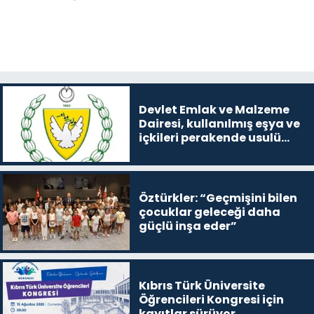
Devlet Emlak ve Malzeme
Dairesi, kullanılmış eşya ve
içkileri perakende usulü
satışa çıkaracak
Öztürkler: “Geçmişini bilen
çocuklar geleceği daha
güçlü inşa eder”
Kıbrıs Türk Üniversite
Öğrencileri Kongresi için
kayıtlar sürüyor