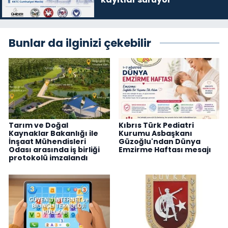
Bunlar da ilginizi çekebilir
Tarım ve Doğal
Kıbrıs Türk Pediatri
Kaynaklar Bakanlığı ile
Kurumu Asbaşkanı
İnşaat Mühendisleri
Güzoğlu'ndan Dünya
Odası arasında iş birliği
Emzirme Haftası mesajı
protokolü imzalandı