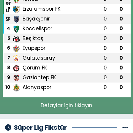
Erzurumspor FK
0
0
2
Başakşehir
0
0
3
Kocaelispor
0
0
4
Beşiktaş
0
0
5
Eyüpspor
0
0
6
Galatasaray
0
0
7
Çorum FK
0
0
8
Gaziantep FK
0
0
9
Alanyaspor
0
0
10
Detaylar için tıklayın
Süper Lig Fikstür