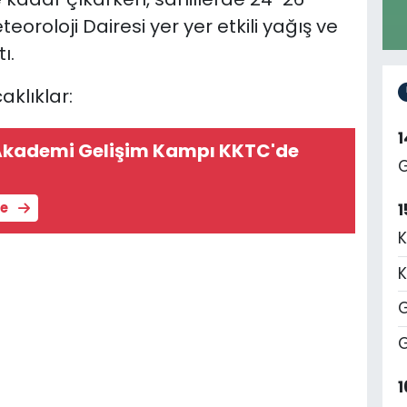
oroloji Dairesi yer yer etkili yağış ve
ı.
klıklar:
kademi Gelişim Kampı KKTC'de
G
le
1
K
K
G
G
1