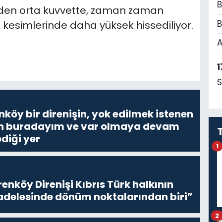
B
rden orta kuvvette, zaman zaman
B
 kesimlerinde daha yüksek hissediliyor.
A
1
S
nköy bir direnişin, yok edilmek istenen
Ben buradayım ve var olmaya devam
diği yer
1
enköy Direnişi Kıbrıs Türk halkının
delesinde dönüm noktalarından biri”
2