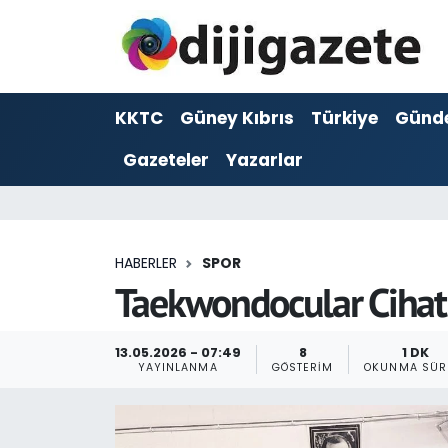
ADVERTORIAL
Hava Durumu
KKTC
Güney Kıbrıs
Türkiye
Günd
Dijigazete
Trafik Durumu
Gazeteler
Yazarlar
Dünya
Süper Lig Puan Durumu ve Fikstür
Eğitim
Tüm Manşetler
HABERLER
SPOR
Ekonomi
Son Dakika Haberleri
Taekwondocular Cihat 
Foto Galeri
Haber Arşivi
13.05.2026 - 07:49
8
1 DK
YAYINLANMA
GÖSTERIM
OKUNMA SÜR
GEZİ
Güncel