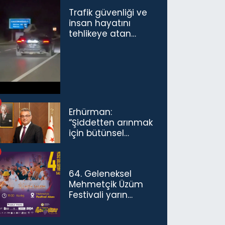
Trafik güvenliği ve
insan hayatını
tehlikeye atan
sürücü ve yolcuya
ceza...
Erhürman:
“Şiddetten arınmak
için bütünsel
politikaları
konuşmamız
gerekiyor”
64. Geleneksel
Mehmetçik Üzüm
Festivali yarın
başlıyor