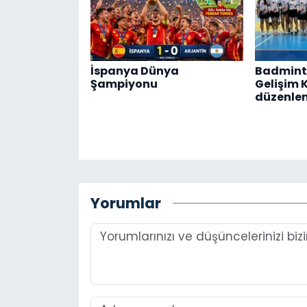
İspanya Dünya
Badmint
Şampiyonu
Gelişim 
düzenle
Yorumlar