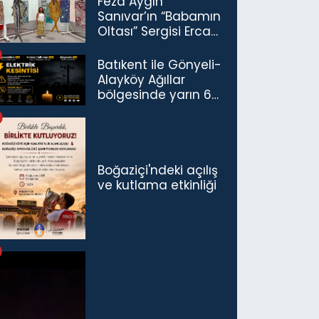
Feza Aygın
Sanıvar’ın “Babamın
Oltası” Sergisi Ercan
Havalimanı’nda
Açıldı
Batıkent ile Gönyeli-
Alayköy Ağıllar
bölgesinde yarın 6
saatlik elektrik
kesintisi…
Boğaziçi'ndeki açılış
ve kutlama etkinliği