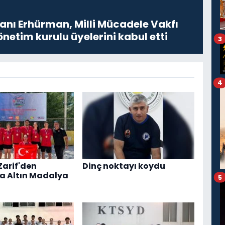
ı Erhürman, Milli Mücadele Vakfı
netim kurulu üyelerini kabul etti
3
4
Zarif'den
Dinç noktayı koydu
a Altın Madalya
5