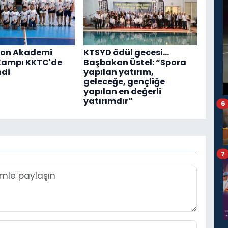
on Akademi
KTSYD ödül gecesi...
Kampı KKTC'de
Başbakan Üstel: “Spora
ndi
yapılan yatırım,
geleceğe, gençliğe
yapılan en değerli
yatırımdır”
6
7