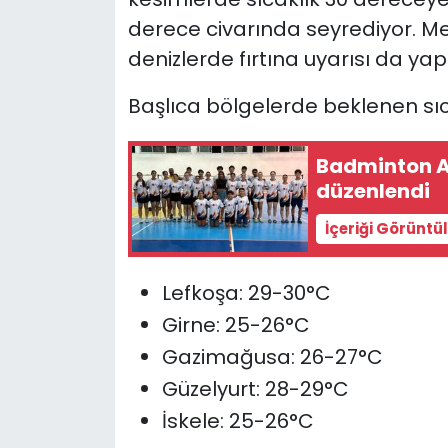
derece civarında seyrediyor. Mete
SAĞLIK
denizlerde fırtına uyarısı da yapt
Spor
Başlıca bölgelerde beklenen sıca
Teknoloji
Badminton A
düzenlendi
TÜRKiYE
İçeriği Görüntü
Video Galeri
Lefkoşa
: 29-30°C
YAŞAM
Girne
: 25-26°C
Yazarlar
Gazimağusa
: 26-27°C
Güzelyurt
: 28-29°C
İskele
: 25-26°C