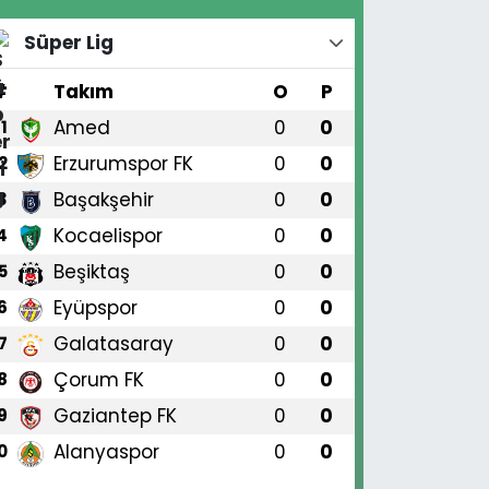
Süper Lig
#
Takım
O
P
Amed
0
0
1
Erzurumspor FK
0
0
2
Başakşehir
0
0
3
Kocaelispor
0
0
4
Beşiktaş
0
0
5
Eyüpspor
0
0
6
Galatasaray
0
0
7
Çorum FK
0
0
8
Gaziantep FK
0
0
9
Alanyaspor
0
0
0