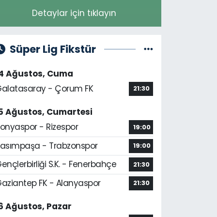
Detaylar için tıklayın
Süper Lig Fikstür
14 Ağustos, Cuma
alatasaray - Çorum FK
21:30
5 Ağustos, Cumartesi
onyaspor - Rizespor
19:00
asımpaşa - Trabzonspor
19:00
ençlerbirliği S.K. - Fenerbahçe
21:30
aziantep FK - Alanyaspor
21:30
6 Ağustos, Pazar