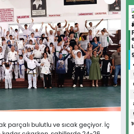
k parçalı bulutlu ve sıcak geçiyor. İç
1
 kadar çıkarken, sahillerde 24-26