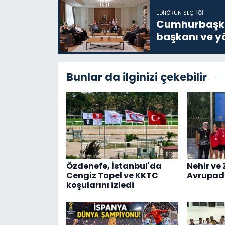
EDITÖRÜN SEÇTIĞI
Cumhurbaşkan
başkanı ve yö
Bunlar da ilginizi çekebilir
Özdenefe, İstanbul'da
Nehir ve 
Cengiz Topel ve KKTC
Avrupad
koşularını izledi