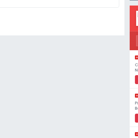
C
N
P
B