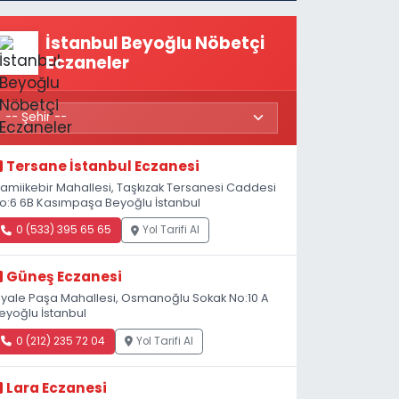
İstanbul Beyoğlu Nöbetçi
Eczaneler
Tersane İstanbul Eczanesi
amiikebir Mahallesi, Taşkızak Tersanesi Caddesi
o:6 6B Kasımpaşa Beyoğlu İstanbul
0 (533) 395 65 65
Yol Tarifi Al
Güneş Eczanesi
iyale Paşa Mahallesi, Osmanoğlu Sokak No:10 A
eyoğlu İstanbul
0 (212) 235 72 04
Yol Tarifi Al
Lara Eczanesi