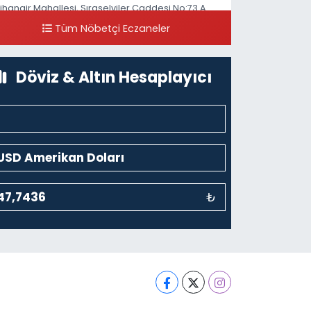
ihangir Mahallesi, Sıraselviler Caddesi No:73 A
ihangir Beyoğlu İstanbul
Tüm Nöbetçi Eczaneler
0 (212) 293 90 86
Yol Tarifi Al
Döviz & Altın Hesaplayıcı
₺