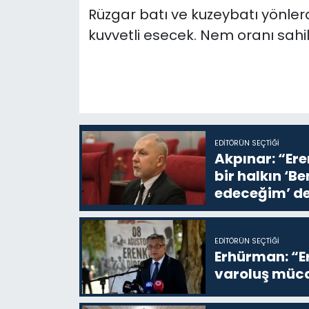
Rüzgar batı ve kuzeybatı yönle
kuvvetli esecek. Nem oranı sahil
EDITÖRÜN SEÇTIĞI
Akpınar: “Ere
bir halkın ‘
edeceğim’ de
EDITÖRÜN SEÇTIĞI
Erhürman: “Er
varoluş müca