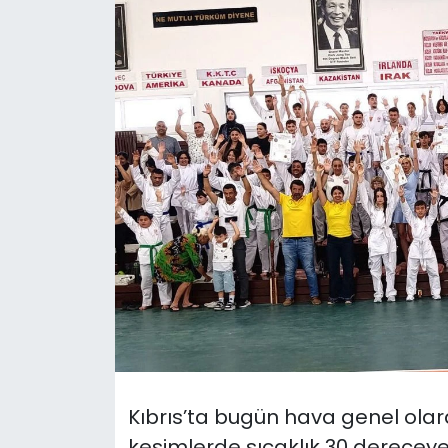
Gündem
KKTC
KKTC YEREL SEÇİM 2018
Kültür Sanat
Magazin
Moda
Nöbetçi Eczaneler
Otomobil Dünyası
Kıbrıs’ta bugün hava genel olara
Politika
kesimlerde sıcaklık 30 dereceye