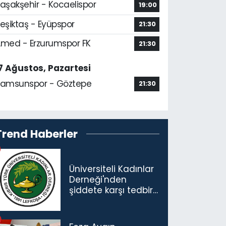
aşakşehir - Kocaelispor
19:00
eşiktaş - Eyüpspor
21:30
med - Erzurumspor FK
21:30
7 Ağustos, Pazartesi
amsunspor - Göztepe
21:30
Trend Haberler
Üniversiteli Kadınlar
Derneği'nden
şiddete karşı tedbir
çağrısı